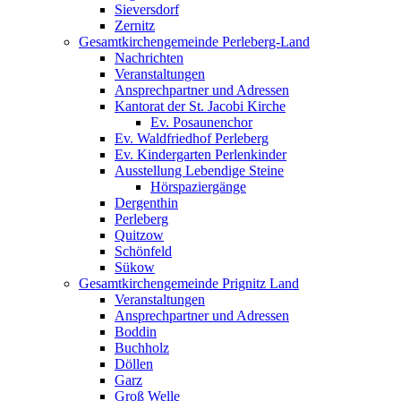
Sieversdorf
Zernitz
Gesamtkirchengemeinde Perleberg-Land
Nachrichten
Veranstaltungen
Ansprechpartner und Adressen
Kantorat der St. Jacobi Kirche
Ev. Posaunenchor
Ev. Waldfriedhof Perleberg
Ev. Kindergarten Perlenkinder
Ausstellung Lebendige Steine
Hörspaziergänge
Dergenthin
Perleberg
Quitzow
Schönfeld
Sükow
Gesamtkirchengemeinde Prignitz Land
Veranstaltungen
Ansprechpartner und Adressen
Boddin
Buchholz
Döllen
Garz
Groß Welle