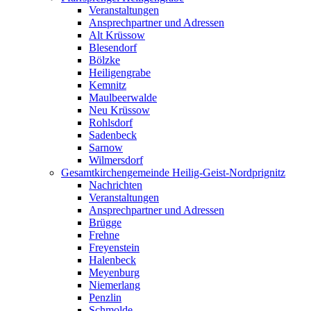
Veranstaltungen
Ansprechpartner und Adressen
Alt Krüssow
Blesendorf
Bölzke
Heiligengrabe
Kemnitz
Maulbeerwalde
Neu Krüssow
Rohlsdorf
Sadenbeck
Sarnow
Wilmersdorf
Gesamtkirchengemeinde Heilig-Geist-Nordprignitz
Nachrichten
Veranstaltungen
Ansprechpartner und Adressen
Brügge
Frehne
Freyenstein
Halenbeck
Meyenburg
Niemerlang
Penzlin
Schmolde