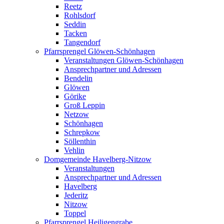
Reetz
Rohlsdorf
Seddin
Tacken
Tangendorf
Pfarrsprengel Glöwen-Schönhagen
Veranstaltungen Glöwen-Schönhagen
Ansprechpartner und Adressen
Bendelin
Glöwen
Görike
Groß Leppin
Netzow
Schönhagen
Schrepkow
Söllenthin
Vehlin
Domgemeinde Havelberg-Nitzow
Veranstaltungen
Ansprechpartner und Adressen
Havelberg
Jederitz
Nitzow
Toppel
Pfarrsprengel Heiligengrabe