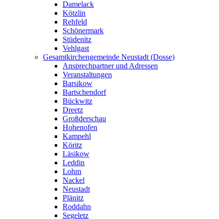
Damelack
Kötzlin
Rehfeld
Schönermark
Stüdenitz
Vehlgast
Gesamtkirchengemeinde Neustadt (Dosse)
Ansprechpartner und Adressen
Veranstaltungen
Barsikow
Bartschendorf
Bückwitz
Dreetz
Großderschau
Hohenofen
Kampehl
Köritz
Läsikow
Leddin
Lohm
Nackel
Neustadt
Plänitz
Roddahn
Segeletz