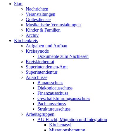
Start
Nachrichten
Veranstaltungen
Gottesdienste
Musikalische Veranstaltungen
Kinder & Familien
Archiv
Kirchenkreis
Aufgaben und Aufbau
Kreissynode
Dokumente zum Nachlesen
Kreiskirchenrat
Superintendenten-Amt
Superintendentur
Ausschüsse
Bauausschuss
Diakonieausschuss
Finanzausschuss
Geschäftsführungsausschuss
Pachtausschuss
Strukturausschuss
Arbeitsgruppen
AG Flucht, Migration und Integration
Kirchenasyl
Migrationsberatung