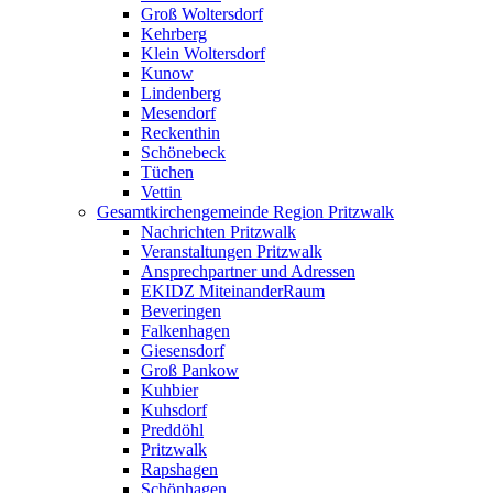
Groß Woltersdorf
Kehrberg
Klein Woltersdorf
Kunow
Lindenberg
Mesendorf
Reckenthin
Schönebeck
Tüchen
Vettin
Gesamtkirchengemeinde Region Pritzwalk
Nachrichten Pritzwalk
Veranstaltungen Pritzwalk
Ansprechpartner und Adressen
EKIDZ MiteinanderRaum
Beveringen
Falkenhagen
Giesensdorf
Groß Pankow
Kuhbier
Kuhsdorf
Preddöhl
Pritzwalk
Rapshagen
Schönhagen