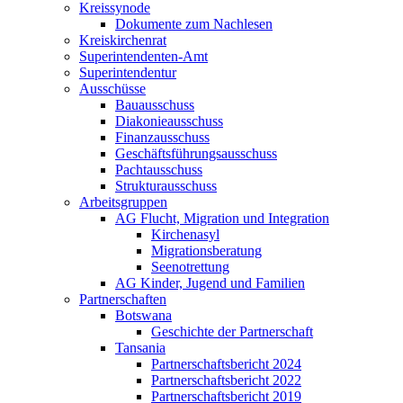
Kreissynode
Dokumente zum Nachlesen
Kreiskirchenrat
Superintendenten-Amt
Superintendentur
Ausschüsse
Bauausschuss
Diakonieausschuss
Finanzausschuss
Geschäftsführungsausschuss
Pachtausschuss
Strukturausschuss
Arbeitsgruppen
AG Flucht, Migration und Integration
Kirchenasyl
Migrationsberatung
Seenotrettung
AG Kinder, Jugend und Familien
Partnerschaften
Botswana
Geschichte der Partnerschaft
Tansania
Partnerschaftsbericht 2024
Partnerschaftsbericht 2022
Partnerschaftsbericht 2019