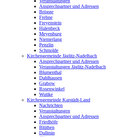
Veranstaltungen
Ansprechpartner und Adressen
Brügge
Frehne
Freyenstein
Halenbeck
Meyenburg
Niemerlang
Penzlin
Schmolde
Kirchengemeinde Jäglitz-Nadelbach
Ansprechpartner und Adressen
Veranstaltungen Jäglitz-Nadelbach
Blumenthal
Dahlhausen
Grabow
Rosenwinkel
Wutike
Kirchengemeinde Karstädt-Land
Nachrichten
Veranstaltungen
Ansprechpartner und Adressen
Friedhöfe
Blüthen
Dallmin