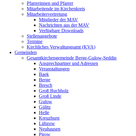
Pfarrerinnen und Pfarrer
Mitarbeitende im Kirchenkreis
Mitarbeitervertretung
Mitglieder der MAV
Nachrichten aus der MAV
Verfügbare Downloads
Stellenangebote
Termine
Kirchliches Verwaltungsamt (KVA)
Gemeinden
Gesamtkirchengemeinde Berge-Gulow-Seddin
Ansprechpartner und Adressen
Veranstaltungen
Baek
Berge
Bresch
Groß Buchholz
Groß Linde
Gulow
Gülitz
Helle
Kreuzburg
Lübzow
Neuhausen
Pirow