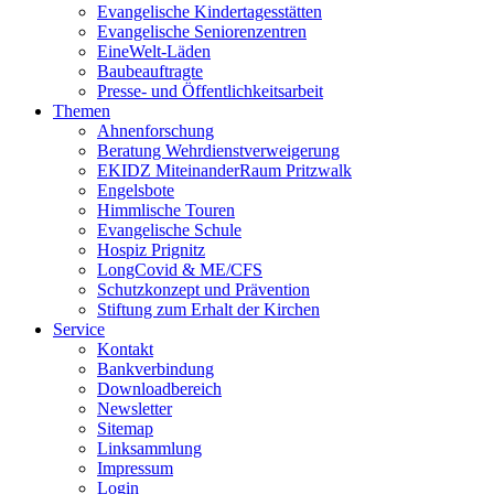
Evangelische Kindertagesstätten
Evangelische Seniorenzentren
EineWelt-Läden
Baubeauftragte
Presse- und Öffentlichkeitsarbeit
Themen
Ahnenforschung
Beratung Wehrdienstverweigerung
EKIDZ MiteinanderRaum Pritzwalk
Engelsbote
Himmlische Touren
Evangelische Schule
Hospiz Prignitz
LongCovid & ME/CFS
Schutzkonzept und Prävention
Stiftung zum Erhalt der Kirchen
Service
Kontakt
Bankverbindung
Downloadbereich
Newsletter
Sitemap
Linksammlung
Impressum
Login