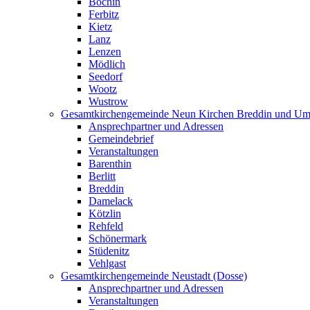
Bochin
Ferbitz
Kietz
Lanz
Lenzen
Mödlich
Seedorf
Wootz
Wustrow
Gesamtkirchengemeinde Neun Kirchen Breddin und Um
Ansprechpartner und Adressen
Gemeindebrief
Veranstaltungen
Barenthin
Berlitt
Breddin
Damelack
Kötzlin
Rehfeld
Schönermark
Stüdenitz
Vehlgast
Gesamtkirchengemeinde Neustadt (Dosse)
Ansprechpartner und Adressen
Veranstaltungen