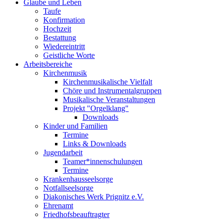
Glaube und Leben
Taufe
Konfirmation
Hochzeit
Bestattung
Wiedereintritt
Geistliche Worte
Arbeitsbereiche
Kirchenmusik
Kirchenmusikalische Vielfalt
Chöre und Instrumentalgruppen
Musikalische Veranstaltungen
Projekt "Orgelklang"
Downloads
Kinder und Familien
Termine
Links & Downloads
Jugendarbeit
Teamer*innenschulungen
Termine
Krankenhausseelsorge
Notfallseelsorge
Diakonisches Werk Prignitz e.V.
Ehrenamt
Friedhofsbeauftragter