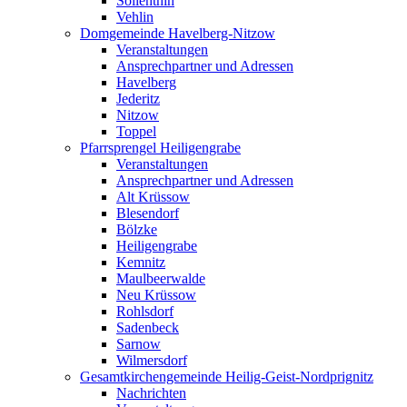
Söllenthin
Vehlin
Domgemeinde Havelberg-Nitzow
Veranstaltungen
Ansprechpartner und Adressen
Havelberg
Jederitz
Nitzow
Toppel
Pfarrsprengel Heiligengrabe
Veranstaltungen
Ansprechpartner und Adressen
Alt Krüssow
Blesendorf
Bölzke
Heiligengrabe
Kemnitz
Maulbeerwalde
Neu Krüssow
Rohlsdorf
Sadenbeck
Sarnow
Wilmersdorf
Gesamtkirchengemeinde Heilig-Geist-Nordprignitz
Nachrichten