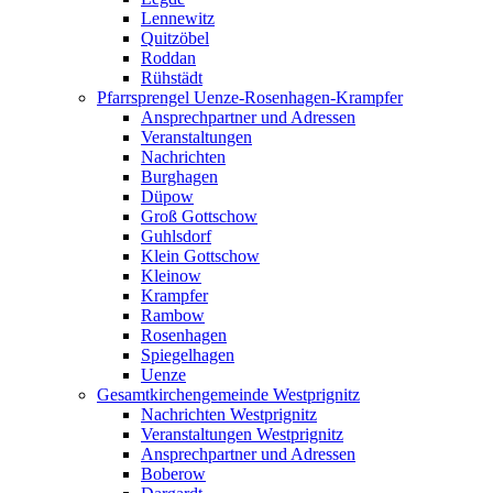
Lennewitz
Quitzöbel
Roddan
Rühstädt
Pfarrsprengel Uenze-Rosenhagen-Krampfer
Ansprechpartner und Adressen
Veranstaltungen
Nachrichten
Burghagen
Düpow
Groß Gottschow
Guhlsdorf
Klein Gottschow
Kleinow
Krampfer
Rambow
Rosenhagen
Spiegelhagen
Uenze
Gesamtkirchengemeinde Westprignitz
Nachrichten Westprignitz
Veranstaltungen Westprignitz
Ansprechpartner und Adressen
Boberow