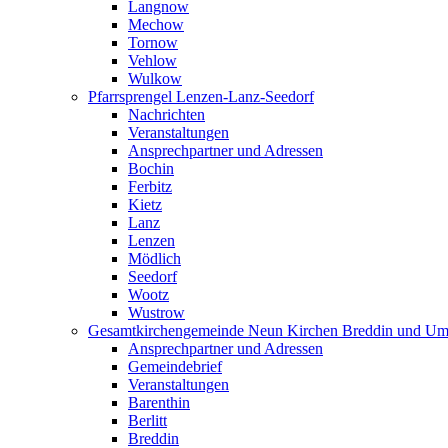
Langnow
Mechow
Tornow
Vehlow
Wulkow
Pfarrsprengel Lenzen-Lanz-Seedorf
Nachrichten
Veranstaltungen
Ansprechpartner und Adressen
Bochin
Ferbitz
Kietz
Lanz
Lenzen
Mödlich
Seedorf
Wootz
Wustrow
Gesamtkirchengemeinde Neun Kirchen Breddin und Um
Ansprechpartner und Adressen
Gemeindebrief
Veranstaltungen
Barenthin
Berlitt
Breddin