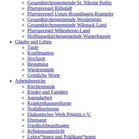
Gesamtkirchengemeinde St. Nikolai Putlitz
Pfarrsprengel Rühstädt
Pfarrsprengel Uenze-Rosenhagen-Krampfer
Gesamtkirchengemeinde Westprignitz
Gesamtkirchengemeinde Wilsnack Land
Pfarrsprengel Wittenberge-Land
Hoffnungskirchengemeinde Wusterhausen
Glaube und Leben
Taufe
Konfirmation
Hochzeit
Bestattung
Wiedereintritt
Geistliche Worte
Arbeitsbereiche
Kirchenmusik
Kinder und Familien
Jugendarbeit
Krankenhausseelsorge
Notfallseelsorge
Diakonisches Werk Prignitz e.V.
Ehrenamt
Friedhofsbeauftragter
Religionsunterricht
Lektor*innen und Prädikant*innen