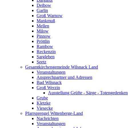
Dargardt
Deibow
Garlin
Groß Warnow
Mankmuß
Mellen
Milow
Pinnow
Pröttlin
Rambow
Reckenzin
Sargleben
Seetz
Gesamtkirchengemeinde Wilsnack Land
Veranstaltungen
Ansprechpartner und Adressen
Bad Wilsnack
Groß Werzin
Ausstellung Grüfte - Särge - Totengedenken
Grube
Kletzke
Viesecke
Pfarrsprengel Wittenberge-Land
Nachrichten
Veranstaltungen