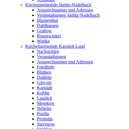
Kirchengemeinde Jäglitz-Nadelbach
Ansprechpartner und Adressen
Veranstaltungen Jäglitz-Nadelbach
Blumenthal
Dahlhausen
Grabow
Rosenwinkel
Wutike
Kirchengemeinde Karstädt-Land
Nachrichten
Veranstaltungen
Ansprechpartner und Adressen
Friedhöfe
Blüthen
Dallmin
Glövzin
Karstädt
Kribbe
Laaslich
Mesekow
Nebelin
Postlin
Premslin
Stavenow