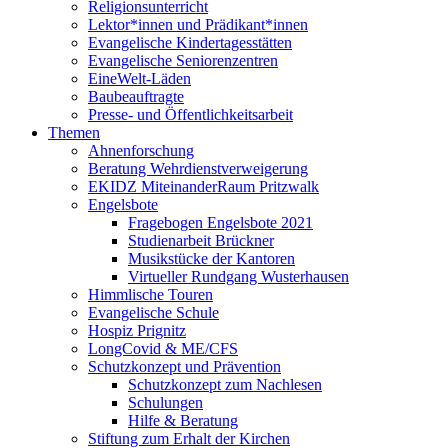
Religionsunterricht
Lektor*innen und Prädikant*innen
Evangelische Kindertagesstätten
Evangelische Seniorenzentren
EineWelt-Läden
Baubeauftragte
Presse- und Öffentlichkeitsarbeit
Themen
Ahnenforschung
Beratung Wehrdienstverweigerung
EKIDZ MiteinanderRaum Pritzwalk
Engelsbote
Fragebogen Engelsbote 2021
Studienarbeit Brückner
Musikstücke der Kantoren
Virtueller Rundgang Wusterhausen
Himmlische Touren
Evangelische Schule
Hospiz Prignitz
LongCovid & ME/CFS
Schutzkonzept und Prävention
Schutzkonzept zum Nachlesen
Schulungen
Hilfe & Beratung
Stiftung zum Erhalt der Kirchen