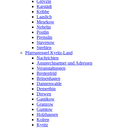
Glövzin
Karstädt
Kribbe
Laaslich
Mesekow
Nebelin
Postlin
Premslin
Stavenow
Strehlen
Pfarrsprengel Kyritz-Land
Nachrichten
Ansprechpartner und Adressen
Veranstaltungen
Breitenfeld
Brüsenhagen
Dannenwalde
Demerthin
Drewen
Gantikow
Granzow
Gumtow
Holzhausen
Kolrep
Kyritz