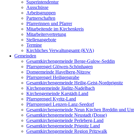
Superintendentur
Ausschüsse
Arbeitsgruppen
Partnerschaften
Pfarrerinnen und Pfarrer
Mitarbeitende im Kirchenkreis
Mitarbeitervertretung
Stellenangebote
Termine
Kirchliches Verwaltungsamt (KVA)
Gemeinden
Gesamtkirchengemeinde Berge-Gulow-Seddin
Pfarrsprengel Glöwen-Schönhagen
Domgemeinde Havelberg-Nitzow
Pfarrsprengel Heiligengrabe
Gesamtkirchengemeinde Heilig-Geist-Nordprignitz
Kirchengemeinde Jäglitz-Nadelbach
Kirchengemeinde Karstädt-Land
Pfarrsprengel Kyritz-Land
Pfarrsprengel Lenzen-Lanz-Seedorf
Gesamtkirchengemeinde Neun Kirchen Breddin und Um
Gesamtkirchengemeinde Neustadt (Dosse)
Gesamtkirchengemeinde Perleberg-Land
Gesamtkirchengemeinde Prignitz Land
Gesamtkirchengemeinde Region Pritzwalk