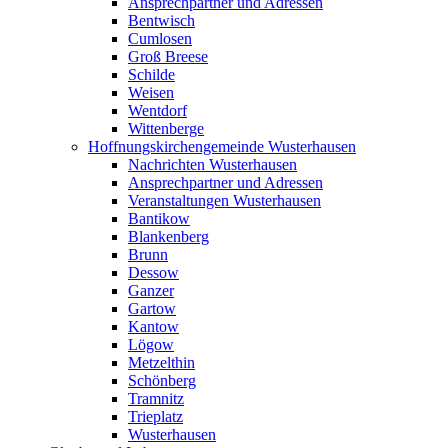
Ansprechpartner und Adressen
Bentwisch
Cumlosen
Groß Breese
Schilde
Weisen
Wentdorf
Wittenberge
Hoffnungskirchengemeinde Wusterhausen
Nachrichten Wusterhausen
Ansprechpartner und Adressen
Veranstaltungen Wusterhausen
Bantikow
Blankenberg
Brunn
Dessow
Ganzer
Gartow
Kantow
Lögow
Metzelthin
Schönberg
Tramnitz
Trieplatz
Wusterhausen