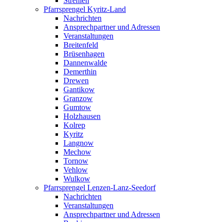
Strehlen
Pfarrsprengel Kyritz-Land
Nachrichten
Ansprechpartner und Adressen
Veranstaltungen
Breitenfeld
Brüsenhagen
Dannenwalde
Demerthin
Drewen
Gantikow
Granzow
Gumtow
Holzhausen
Kolrep
Kyritz
Langnow
Mechow
Tornow
Vehlow
Wulkow
Pfarrsprengel Lenzen-Lanz-Seedorf
Nachrichten
Veranstaltungen
Ansprechpartner und Adressen