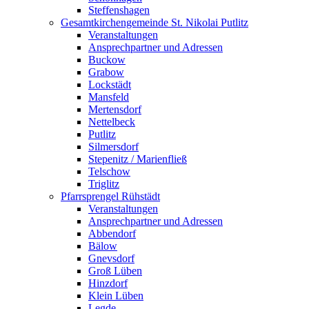
Steffenshagen
Gesamtkirchengemeinde St. Nikolai Putlitz
Veranstaltungen
Ansprechpartner und Adressen
Buckow
Grabow
Lockstädt
Mansfeld
Mertensdorf
Nettelbeck
Putlitz
Silmersdorf
Stepenitz / Marienfließ
Telschow
Triglitz
Pfarrsprengel Rühstädt
Veranstaltungen
Ansprechpartner und Adressen
Abbendorf
Bälow
Gnevsdorf
Groß Lüben
Hinzdorf
Klein Lüben
Legde