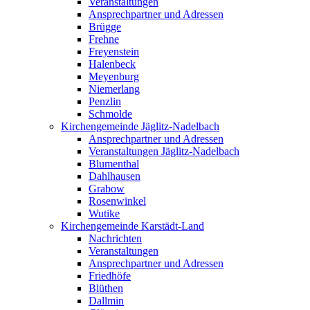
Veranstaltungen
Ansprechpartner und Adressen
Brügge
Frehne
Freyenstein
Halenbeck
Meyenburg
Niemerlang
Penzlin
Schmolde
Kirchengemeinde Jäglitz-Nadelbach
Ansprechpartner und Adressen
Veranstaltungen Jäglitz-Nadelbach
Blumenthal
Dahlhausen
Grabow
Rosenwinkel
Wutike
Kirchengemeinde Karstädt-Land
Nachrichten
Veranstaltungen
Ansprechpartner und Adressen
Friedhöfe
Blüthen
Dallmin