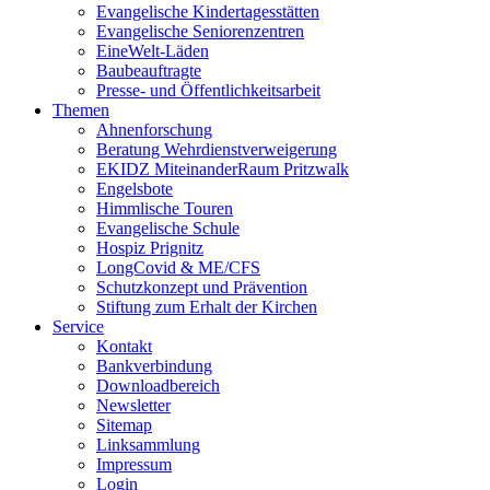
Evangelische Kindertagesstätten
Evangelische Seniorenzentren
EineWelt-Läden
Baubeauftragte
Presse- und Öffentlichkeitsarbeit
Themen
Ahnenforschung
Beratung Wehrdienstverweigerung
EKIDZ MiteinanderRaum Pritzwalk
Engelsbote
Himmlische Touren
Evangelische Schule
Hospiz Prignitz
LongCovid & ME/CFS
Schutzkonzept und Prävention
Stiftung zum Erhalt der Kirchen
Service
Kontakt
Bankverbindung
Downloadbereich
Newsletter
Sitemap
Linksammlung
Impressum
Login