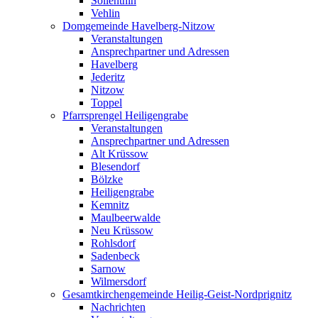
Söllenthin
Vehlin
Domgemeinde Havelberg-Nitzow
Veranstaltungen
Ansprechpartner und Adressen
Havelberg
Jederitz
Nitzow
Toppel
Pfarrsprengel Heiligengrabe
Veranstaltungen
Ansprechpartner und Adressen
Alt Krüssow
Blesendorf
Bölzke
Heiligengrabe
Kemnitz
Maulbeerwalde
Neu Krüssow
Rohlsdorf
Sadenbeck
Sarnow
Wilmersdorf
Gesamtkirchengemeinde Heilig-Geist-Nordprignitz
Nachrichten