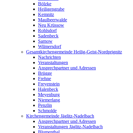
Bölzke
Heiligengrabe
Kemnitz
Maulbeerwalde
Neu Krüssow
Rohlsdorf
Sadenbeck
Sarnow
Wilmersdorf
Gesamtkirchengemeinde Heilig-Geist-Nordprignitz
Nachrichten
Veranstaltungen
Ansprechpartner und Adressen
Brügge
Frehne
Freyenstein
Halenbeck
Meyenburg
Niemerlang
Penzlin
Schmolde
Kirchengemeinde Jäglitz-Nadelbach
Ansprechpartner und Adressen
Veranstaltungen Jäglitz-Nadelbach
Blumenthal