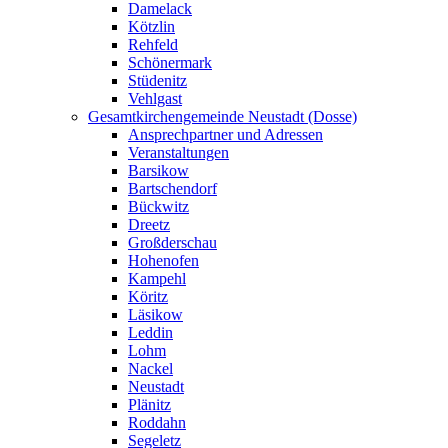
Damelack
Kötzlin
Rehfeld
Schönermark
Stüdenitz
Vehlgast
Gesamtkirchengemeinde Neustadt (Dosse)
Ansprechpartner und Adressen
Veranstaltungen
Barsikow
Bartschendorf
Bückwitz
Dreetz
Großderschau
Hohenofen
Kampehl
Köritz
Läsikow
Leddin
Lohm
Nackel
Neustadt
Plänitz
Roddahn
Segeletz