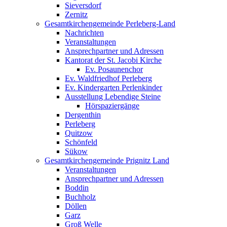
Sieversdorf
Zernitz
Gesamtkirchengemeinde Perleberg-Land
Nachrichten
Veranstaltungen
Ansprechpartner und Adressen
Kantorat der St. Jacobi Kirche
Ev. Posaunenchor
Ev. Waldfriedhof Perleberg
Ev. Kindergarten Perlenkinder
Ausstellung Lebendige Steine
Hörspaziergänge
Dergenthin
Perleberg
Quitzow
Schönfeld
Sükow
Gesamtkirchengemeinde Prignitz Land
Veranstaltungen
Ansprechpartner und Adressen
Boddin
Buchholz
Döllen
Garz
Groß Welle