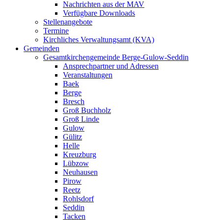
Nachrichten aus der MAV
Verfügbare Downloads
Stellenangebote
Termine
Kirchliches Verwaltungsamt (KVA)
Gemeinden
Gesamtkirchengemeinde Berge-Gulow-Seddin
Ansprechpartner und Adressen
Veranstaltungen
Baek
Berge
Bresch
Groß Buchholz
Groß Linde
Gulow
Gülitz
Helle
Kreuzburg
Lübzow
Neuhausen
Pirow
Reetz
Rohlsdorf
Seddin
Tacken