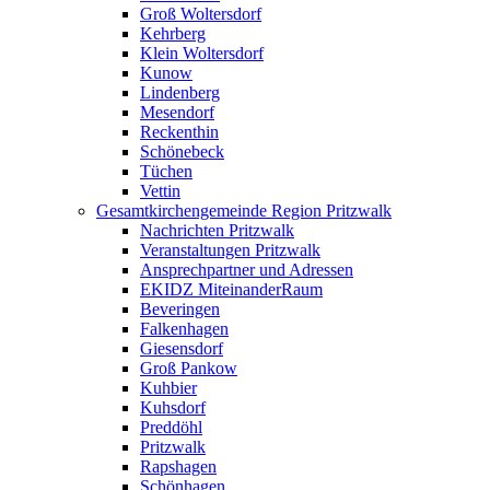
Groß Woltersdorf
Kehrberg
Klein Woltersdorf
Kunow
Lindenberg
Mesendorf
Reckenthin
Schönebeck
Tüchen
Vettin
Gesamtkirchengemeinde Region Pritzwalk
Nachrichten Pritzwalk
Veranstaltungen Pritzwalk
Ansprechpartner und Adressen
EKIDZ MiteinanderRaum
Beveringen
Falkenhagen
Giesensdorf
Groß Pankow
Kuhbier
Kuhsdorf
Preddöhl
Pritzwalk
Rapshagen
Schönhagen