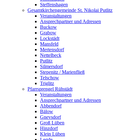
Steffenshagen
Gesamtkirchengemeinde St. Nikolai Putlitz
Veranstaltungen
Ansprechpartner und Adressen
Buckow
Grabow
Lockstädt
Mansfeld
Mertensdorf
Nettelbeck
Putlitz
Silmersdorf
Stepenitz / Marienfließ
Telschow
Triglitz
Pfarrsprengel Rühstädt
Veranstaltungen
Ansprechpartner und Adressen
Abbendorf
Bälow
Gnevsdorf
Groß Lüben
Hinzdorf
Klein Lüben
Legde