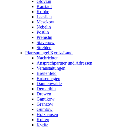
Glövzin
Karstädt
Kribbe
Laaslich
Mesekow
Nebelin
Postlin
Premslin
Stavenow
Strehlen
Pfarrsprengel Kyritz-Land
Nachrichten
Ansprechpartner und Adressen
Veranstaltungen
Breitenfeld
Brüsenhagen
Dannenwalde
Demerthin
Drewen
Gantikow
Granzow
Gumtow
Holzhausen
Kolrep
Kyritz