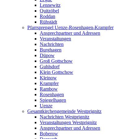
Lennewitz
Quitzöbel
Roddan
Rühstädt
Pfarrsprengel Uenze-Rosenhagen-Krampfer
Ansprechpartner und Adressen
Veranstaltungen
Nachrichten
Burghagen
Düpow
Groß Gottschow
Guhlsdorf
Klein Gottschow
Kleinow
Krampfer
Rambow
Rosenhagen
Spiegelhagen
Uenze
Gesamtkirchengemeinde Westprignitz
Nachrichten Westprignitz
Veranstaltungen Westprignitz
Ansprechpartner und Adressen
Boberow