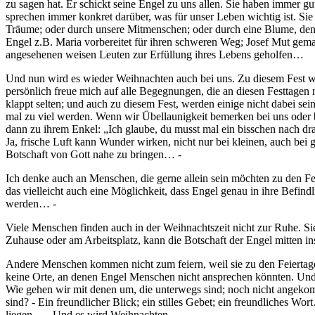
zu sagen hat. Er schickt seine Engel zu uns allen. Sie haben immer gu
sprechen immer konkret darüber, was für unser Leben wichtig ist. Si
Träume; oder durch unsere Mitmenschen; oder durch eine Blume, den
Engel z.B. Maria vorbereitet für ihren schweren Weg; Josef Mut gem
angesehenen weisen Leuten zur Erfüllung ihres Lebens geholfen…
Und nun wird es wieder Weihnachten auch bei uns. Zu diesem Fest w
persönlich freue mich auf alle Begegnungen, die an diesen Festtagen
klappt selten; und auch zu diesem Fest, werden einige nicht dabei sei
mal zu viel werden. Wenn wir Übellaunigkeit bemerken bei uns oder be
dann zu ihrem Enkel: „Ich glaube, du musst mal ein bisschen nach dr
Ja, frische Luft kann Wunder wirken, nicht nur bei kleinen, auch b
Botschaft von Gott nahe zu bringen… -
Ich denke auch an Menschen, die gerne allein sein möchten zu den Fe
das vielleicht auch eine Möglichkeit, dass Engel genau in ihre Befin
werden… -
Viele Menschen finden auch in der Weihnachtszeit nicht zur Ruhe. Sie
Zuhause oder am Arbeitsplatz, kann die Botschaft der Engel mitten in
Andere Menschen kommen nicht zum feiern, weil sie zu den Feiertage
keine Orte, an denen Engel Menschen nicht ansprechen könnten. Und 
Wie gehen wir mit denen um, die unterwegs sind; noch nicht angeko
sind? - Ein freundlicher Blick; ein stilles Gebet; ein freundliches W
liegen… - Und es wird Weihnachten.