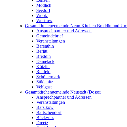
Lenzen
Mödlich
Seedorf
Wootz
Wustrow
Gesamtkirchengemeinde Neun Kirchen Breddin und Um
Ansprechpartner und Adressen
Gemeindebrief
Veranstaltungen
Barenthin
Berlitt
Breddin
Damelack
Kötzlin
Rehfeld
Schönermark
Stüdenitz
Vehlgast
Gesamtkirchengemeinde Neustadt (Dosse)
Ansprechpartner und Adressen
Veranstaltungen
Barsikow
Bartschendorf
Bückwitz
Dreetz