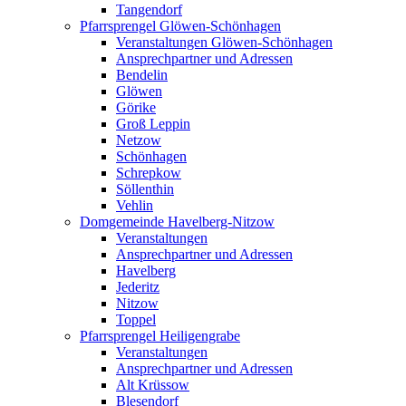
Tangendorf
Pfarrsprengel Glöwen-Schönhagen
Veranstaltungen Glöwen-Schönhagen
Ansprechpartner und Adressen
Bendelin
Glöwen
Görike
Groß Leppin
Netzow
Schönhagen
Schrepkow
Söllenthin
Vehlin
Domgemeinde Havelberg-Nitzow
Veranstaltungen
Ansprechpartner und Adressen
Havelberg
Jederitz
Nitzow
Toppel
Pfarrsprengel Heiligengrabe
Veranstaltungen
Ansprechpartner und Adressen
Alt Krüssow
Blesendorf