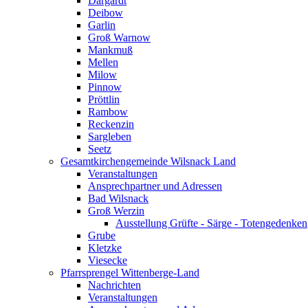
Dargardt
Deibow
Garlin
Groß Warnow
Mankmuß
Mellen
Milow
Pinnow
Pröttlin
Rambow
Reckenzin
Sargleben
Seetz
Gesamtkirchengemeinde Wilsnack Land
Veranstaltungen
Ansprechpartner und Adressen
Bad Wilsnack
Groß Werzin
Ausstellung Grüfte - Särge - Totengedenken
Grube
Kletzke
Viesecke
Pfarrsprengel Wittenberge-Land
Nachrichten
Veranstaltungen