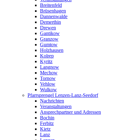
Breitenfeld
Brüsenhagen
Dannenwalde
Demerthin
Drewen
Gantikow
Granzow
Gumtow
Holzhausen
Kolrep
Kyritz
Langnow
Mechow
Tornow
Vehlow
Wulkow
Pfarrsprengel Lenzen-Lanz-Seedorf
Nachrichten
Veranstaltungen
Ansprechpartner und Adressen
Bochin
Ferbitz
Kietz
Lanz