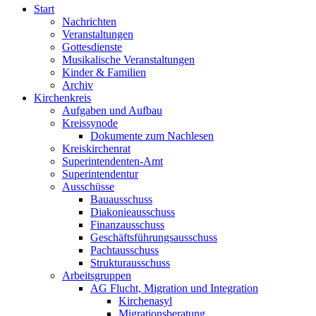
Start
Nachrichten
Veranstaltungen
Gottesdienste
Musikalische Veranstaltungen
Kinder & Familien
Archiv
Kirchenkreis
Aufgaben und Aufbau
Kreissynode
Dokumente zum Nachlesen
Kreiskirchenrat
Superintendenten-Amt
Superintendentur
Ausschüsse
Bauausschuss
Diakonieausschuss
Finanzausschuss
Geschäftsführungsausschuss
Pachtausschuss
Strukturausschuss
Arbeitsgruppen
AG Flucht, Migration und Integration
Kirchenasyl
Migrationsberatung