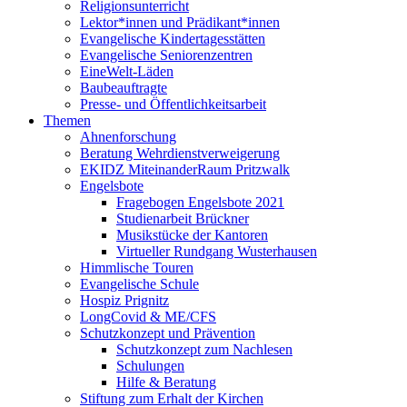
Religionsunterricht
Lektor*innen und Prädikant*innen
Evangelische Kindertagesstätten
Evangelische Seniorenzentren
EineWelt-Läden
Baubeauftragte
Presse- und Öffentlichkeitsarbeit
Themen
Ahnenforschung
Beratung Wehrdienstverweigerung
EKIDZ MiteinanderRaum Pritzwalk
Engelsbote
Fragebogen Engelsbote 2021
Studienarbeit Brückner
Musikstücke der Kantoren
Virtueller Rundgang Wusterhausen
Himmlische Touren
Evangelische Schule
Hospiz Prignitz
LongCovid & ME/CFS
Schutzkonzept und Prävention
Schutzkonzept zum Nachlesen
Schulungen
Hilfe & Beratung
Stiftung zum Erhalt der Kirchen