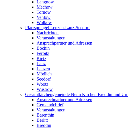
Langnow
Mechow
Tornow
Vehlow
Wulkow
Pfarrsprengel Lenzen-Lanz-Seedorf
Nachrichten
Veranstaltungen
Ansprechpartner und Adressen
Bochin
Ferbitz
Kietz
Lanz
Lenzen
Mödlich
Seedorf
Wootz
Wustrow
Gesamtkirchengemeinde Neun Kirchen Breddin und Um
Ansprechpartner und Adressen
Gemeindebrief
Veranstaltungen
Barenthin
Berlitt
Breddin