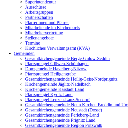
Superintendentur
Ausschüsse
Arbeitsgruppen
Partnerschaften
Pfarrerinnen und Pfarrer
Mitarbeitende im Kirchenkreis
Mitarbeitervertretung
Stellenangebote
Termine
Kirchliches Verwaltungsamt (KVA)
Gemeinden
Gesamtkirchengemeinde Berge-Gulow-Seddin
Pfarrsprengel Glöwen-Schönhagen
Domgemeinde Havelberg-Nitzow
Pfarrsprengel Heiligengrabe
Gesamtkirchengemeinde Heilig-Geist-Nordprignitz
Kirchengemeinde Jäglitz-Nadelbach
Kirchengemeinde Karstädt-Land
Pfarrsprengel Kyritz-Land
Pfarrsprengel Lenzen-Lanz-Seedorf
Gesamtkirchengemeinde Neun Kirchen Breddin und Um
Gesamtkirchengemeinde Neustadt (Dosse)
Gesamtkirchengemeinde Perleberg-Land
Gesamtkirchengemeinde Prignitz Land
Gesamtkirchengemeinde Region Pritzwalk