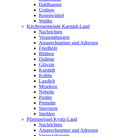
Dahlhausen
Grabow
Rosenwinkel
Wutike
Kirchengemeinde Karstädt-Land
Nachrichten
Veranstaltungen
Ansprechpartner und Adressen
Friedhöfe
Blüthen
Dallmin
Glövzin
Karstädt
Kribbe
Laaslich
Mesekow
Nebelin
Postlin
Premslin
Stavenow
Strehlen
Pfarrsprengel Kyritz-Land
Nachrichten
Ansprechpartner und Adressen
Veranstaltungen