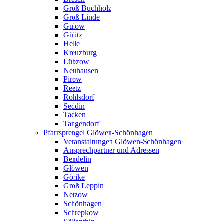
Groß Buchholz
Groß Linde
Gulow
Gülitz
Helle
Kreuzburg
Lübzow
Neuhausen
Pirow
Reetz
Rohlsdorf
Seddin
Tacken
Tangendorf
Pfarrsprengel Glöwen-Schönhagen
Veranstaltungen Glöwen-Schönhagen
Ansprechpartner und Adressen
Bendelin
Glöwen
Görike
Groß Leppin
Netzow
Schönhagen
Schrepkow