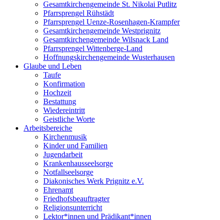
Gesamtkirchengemeinde St. Nikolai Putlitz
Pfarrsprengel Rühstädt
Pfarrsprengel Uenze-Rosenhagen-Krampfer
Gesamtkirchengemeinde Westprignitz
Gesamtkirchengemeinde Wilsnack Land
Pfarrsprengel Wittenberge-Land
Hoffnungskirchengemeinde Wusterhausen
Glaube und Leben
Taufe
Konfirmation
Hochzeit
Bestattung
Wiedereintritt
Geistliche Worte
Arbeitsbereiche
Kirchenmusik
Kinder und Familien
Jugendarbeit
Krankenhausseelsorge
Notfallseelsorge
Diakonisches Werk Prignitz e.V.
Ehrenamt
Friedhofsbeauftragter
Religionsunterricht
Lektor*innen und Prädikant*innen