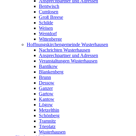
Ansprechpartner und Adressen
Bentwisch
Cumlosen
Groß Breese
Schilde
Weisen
Wentdorf
Wittenberge
Hoffnungskirchengemeinde Wusterhausen
Nachrichten Wusterhausen
Ansprechpartner und Adressen
Veranstaltungen Wusterhausen
Bantikow
Blankenberg
Brunn
Dessow
Ganzer
Gartow
Kantow
Lögow
Metzelthin
Schönberg
Tramnitz
Trieplatz
Wusterhausen