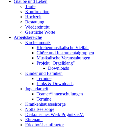
Glaube und Leben
Taufe
Konfirmation
Hochzeit
Bestattung
Wiedereintritt
Geistliche Worte
Arbeitsbereiche
Kirchenmusik
Kirchenmusikalische Vielfalt
Chöre und Instrumentalgruppen
Musikalische Veranstaltungen
Projekt "Orgelklang"
Downloads
Kinder und Familien
Termine
Links & Downloads
Jugendarbeit
Teamer*innenschulungen
Termine
Krankenhausseelsorge
Notfallseelsorge
Diakonisches Werk Prignitz e.V.
Ehrenamt
Friedhofsbeauftragter