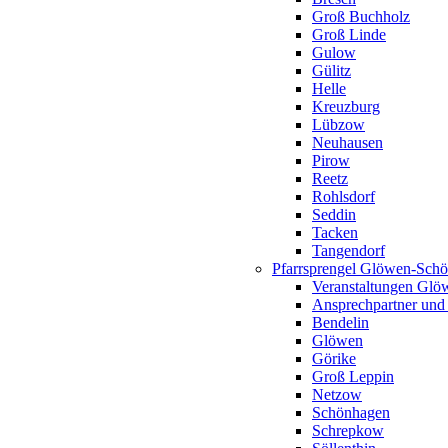
Groß Buchholz
Groß Linde
Gulow
Gülitz
Helle
Kreuzburg
Lübzow
Neuhausen
Pirow
Reetz
Rohlsdorf
Seddin
Tacken
Tangendorf
Pfarrsprengel Glöwen-Sch
Veranstaltungen Gl
Ansprechpartner und
Bendelin
Glöwen
Görike
Groß Leppin
Netzow
Schönhagen
Schrepkow