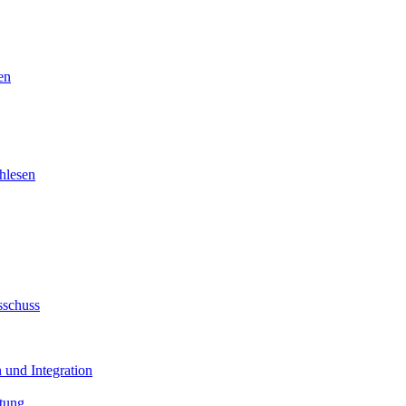
en
hlesen
sschuss
 und Integration
tung