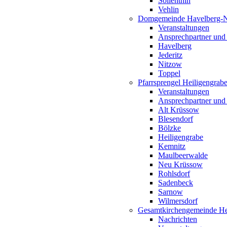
Söllenthin
Vehlin
Domgemeinde Havelberg-
Veranstaltungen
Ansprechpartner und
Havelberg
Jederitz
Nitzow
Toppel
Pfarrsprengel Heiligengrab
Veranstaltungen
Ansprechpartner und
Alt Krüssow
Blesendorf
Bölzke
Heiligengrabe
Kemnitz
Maulbeerwalde
Neu Krüssow
Rohlsdorf
Sadenbeck
Sarnow
Wilmersdorf
Gesamtkirchengemeinde Hei
Nachrichten