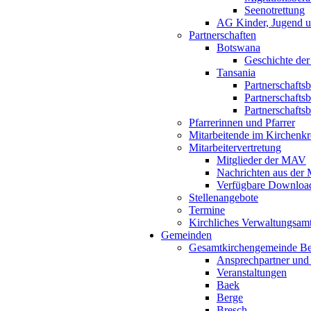
Seenotrettung
AG Kinder, Jugend u
Partnerschaften
Botswana
Geschichte der
Tansania
Partnerschafts
Partnerschafts
Partnerschafts
Pfarrerinnen und Pfarrer
Mitarbeitende im Kirchenkr
Mitarbeitervertretung
Mitglieder der MAV
Nachrichten aus de
Verfügbare Downloa
Stellenangebote
Termine
Kirchliches Verwaltungsa
Gemeinden
Gesamtkirchengemeinde B
Ansprechpartner und
Veranstaltungen
Baek
Berge
Bresch