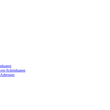
önhagen
öwen-Schönhagen
 Adressen