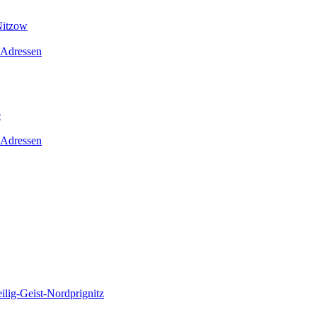
Nitzow
 Adressen
e
 Adressen
lig-Geist-Nordprignitz