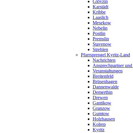
Glövzin
Karstädt
Kribbe
Laaslich
Mesekow
Nebelin
Postlin
Premslin
Stavenow
Strehlen
Pfarrsprengel Kyritz-Land
Nachrichten
Ansprechpartner und
Veranstaltungen
Breitenfeld
Brüsenhagen
Dannenwalde
Demerthin
Drewen
Gantikow
Granzow
Gumtow
Holzhausen
Kolrep
Kyritz