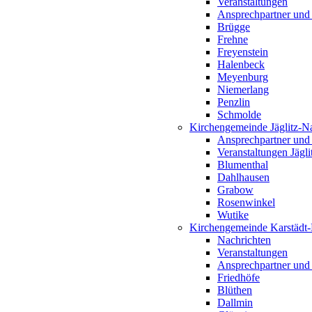
Veranstaltungen
Ansprechpartner und
Brügge
Frehne
Freyenstein
Halenbeck
Meyenburg
Niemerlang
Penzlin
Schmolde
Kirchengemeinde Jäglitz-N
Ansprechpartner und
Veranstaltungen Jägl
Blumenthal
Dahlhausen
Grabow
Rosenwinkel
Wutike
Kirchengemeinde Karstädt
Nachrichten
Veranstaltungen
Ansprechpartner und
Friedhöfe
Blüthen
Dallmin