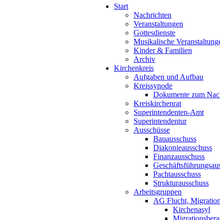
Start
Nachrichten
Veranstaltungen
Gottesdienste
Musikalische Veranstaltung
Kinder & Familien
Archiv
Kirchenkreis
Aufgaben und Aufbau
Kreissynode
Dokumente zum Nac
Kreiskirchenrat
Superintendenten-Amt
Superintendentur
Ausschüsse
Bauausschuss
Diakonieausschuss
Finanzausschuss
Geschäftsführungsau
Pachtausschuss
Strukturausschuss
Arbeitsgruppen
AG Flucht, Migration
Kirchenasyl
Migrationsbera