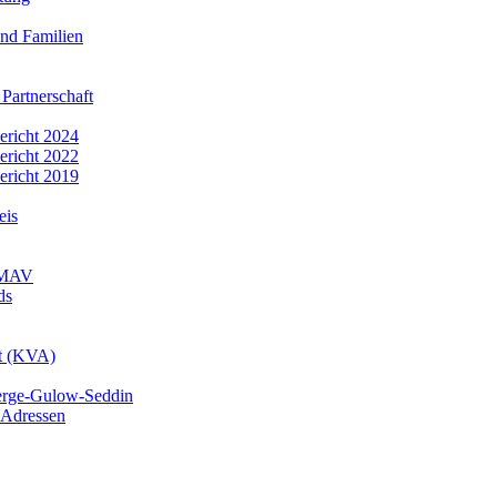
nd Familien
 Partnerschaft
bericht 2024
bericht 2022
bericht 2019
eis
r MAV
ds
mt (KVA)
erge-Gulow-Seddin
 Adressen