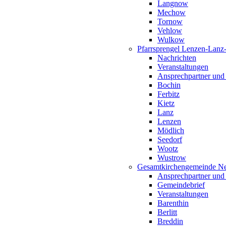
Langnow
Mechow
Tornow
Vehlow
Wulkow
Pfarrsprengel Lenzen-Lanz
Nachrichten
Veranstaltungen
Ansprechpartner und
Bochin
Ferbitz
Kietz
Lanz
Lenzen
Mödlich
Seedorf
Wootz
Wustrow
Gesamtkirchengemeinde Ne
Ansprechpartner und
Gemeindebrief
Veranstaltungen
Barenthin
Berlitt
Breddin