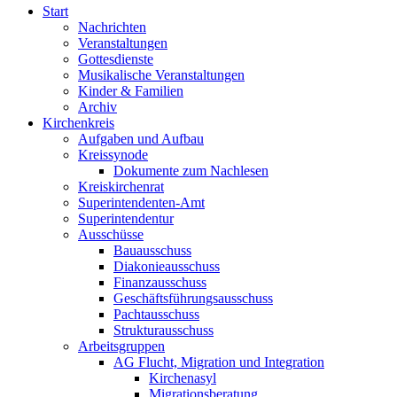
Start
Nachrichten
Veranstaltungen
Gottesdienste
Musikalische Veranstaltungen
Kinder & Familien
Archiv
Kirchenkreis
Aufgaben und Aufbau
Kreissynode
Dokumente zum Nachlesen
Kreiskirchenrat
Superintendenten-Amt
Superintendentur
Ausschüsse
Bauausschuss
Diakonieausschuss
Finanzausschuss
Geschäftsführungsausschuss
Pachtausschuss
Strukturausschuss
Arbeitsgruppen
AG Flucht, Migration und Integration
Kirchenasyl
Migrationsberatung