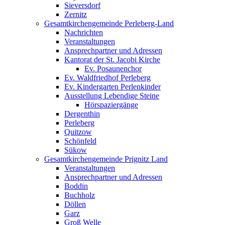
Sieversdorf
Zernitz
Gesamtkirchengemeinde Perleberg-Land
Nachrichten
Veranstaltungen
Ansprechpartner und Adressen
Kantorat der St. Jacobi Kirche
Ev. Posaunenchor
Ev. Waldfriedhof Perleberg
Ev. Kindergarten Perlenkinder
Ausstellung Lebendige Steine
Hörspaziergänge
Dergenthin
Perleberg
Quitzow
Schönfeld
Sükow
Gesamtkirchengemeinde Prignitz Land
Veranstaltungen
Ansprechpartner und Adressen
Boddin
Buchholz
Döllen
Garz
Groß Welle