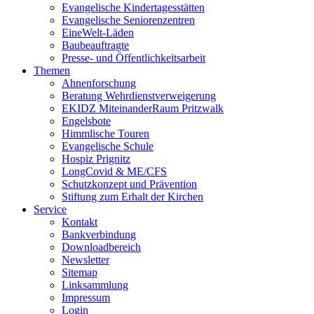
Evangelische Kindertagesstätten
Evangelische Seniorenzentren
EineWelt-Läden
Baubeauftragte
Presse- und Öffentlichkeitsarbeit
Themen
Ahnenforschung
Beratung Wehrdienstverweigerung
EKIDZ MiteinanderRaum Pritzwalk
Engelsbote
Himmlische Touren
Evangelische Schule
Hospiz Prignitz
LongCovid & ME/CFS
Schutzkonzept und Prävention
Stiftung zum Erhalt der Kirchen
Service
Kontakt
Bankverbindung
Downloadbereich
Newsletter
Sitemap
Linksammlung
Impressum
Login