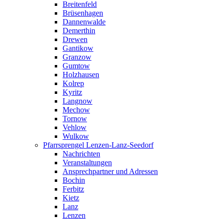
Breitenfeld
Brüsenhagen
Dannenwalde
Demerthin
Drewen
Gantikow
Granzow
Gumtow
Holzhausen
Kolrep
Kyritz
Langnow
Mechow
Tornow
Vehlow
Wulkow
Pfarrsprengel Lenzen-Lanz-Seedorf
Nachrichten
Veranstaltungen
Ansprechpartner und Adressen
Bochin
Ferbitz
Kietz
Lanz
Lenzen