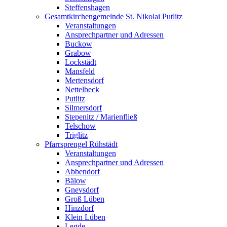
Steffenshagen
Gesamtkirchengemeinde St. Nikolai Putlitz
Veranstaltungen
Ansprechpartner und Adressen
Buckow
Grabow
Lockstädt
Mansfeld
Mertensdorf
Nettelbeck
Putlitz
Silmersdorf
Stepenitz / Marienfließ
Telschow
Triglitz
Pfarrsprengel Rühstädt
Veranstaltungen
Ansprechpartner und Adressen
Abbendorf
Bälow
Gnevsdorf
Groß Lüben
Hinzdorf
Klein Lüben
Legde