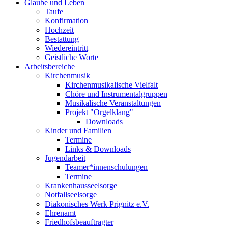
Glaube und Leben
Taufe
Konfirmation
Hochzeit
Bestattung
Wiedereintritt
Geistliche Worte
Arbeitsbereiche
Kirchenmusik
Kirchenmusikalische Vielfalt
Chöre und Instrumentalgruppen
Musikalische Veranstaltungen
Projekt "Orgelklang"
Downloads
Kinder und Familien
Termine
Links & Downloads
Jugendarbeit
Teamer*innenschulungen
Termine
Krankenhausseelsorge
Notfallseelsorge
Diakonisches Werk Prignitz e.V.
Ehrenamt
Friedhofsbeauftragter