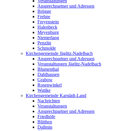
Veranstaltungen
Ansprechpartner und Adressen
Brügge
Frehne
Freyenstein
Halenbeck
Meyenburg
Niemerlang
Penzlin
Schmolde
Kirchengemeinde Jäglitz-Nadelbach
Ansprechpartner und Adressen
Veranstaltungen Jäglitz-Nadelbach
Blumenthal
Dahlhausen
Grabow
Rosenwinkel
Wutike
Kirchengemeinde Karstädt-Land
Nachrichten
Veranstaltungen
Ansprechpartner und Adressen
Friedhöfe
Blüthen
Dallmin