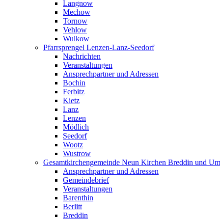
Langnow
Mechow
Tornow
Vehlow
Wulkow
Pfarrsprengel Lenzen-Lanz-Seedorf
Nachrichten
Veranstaltungen
Ansprechpartner und Adressen
Bochin
Ferbitz
Kietz
Lanz
Lenzen
Mödlich
Seedorf
Wootz
Wustrow
Gesamtkirchengemeinde Neun Kirchen Breddin und Um
Ansprechpartner und Adressen
Gemeindebrief
Veranstaltungen
Barenthin
Berlitt
Breddin