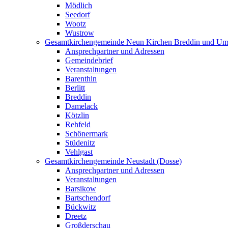
Mödlich
Seedorf
Wootz
Wustrow
Gesamtkirchengemeinde Neun Kirchen Breddin und Um
Ansprechpartner und Adressen
Gemeindebrief
Veranstaltungen
Barenthin
Berlitt
Breddin
Damelack
Kötzlin
Rehfeld
Schönermark
Stüdenitz
Vehlgast
Gesamtkirchengemeinde Neustadt (Dosse)
Ansprechpartner und Adressen
Veranstaltungen
Barsikow
Bartschendorf
Bückwitz
Dreetz
Großderschau