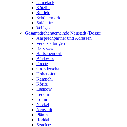
Damelack
Kötzlin
Rehfeld
Schönermark
Stüdenitz
Vehlgast
Gesamtkirchengemeinde Neustadt (Dosse)
Ansprechpartner und Adressen
Veranstaltungen
Barsikow
Bartschendorf
Bückwitz
Dreetz
Großderschau
Hohenofen
Kampehl
Köritz
Läsikow
Leddin
Lohm
Nackel
Neustadt
Plänitz
Roddahn
Segeletz