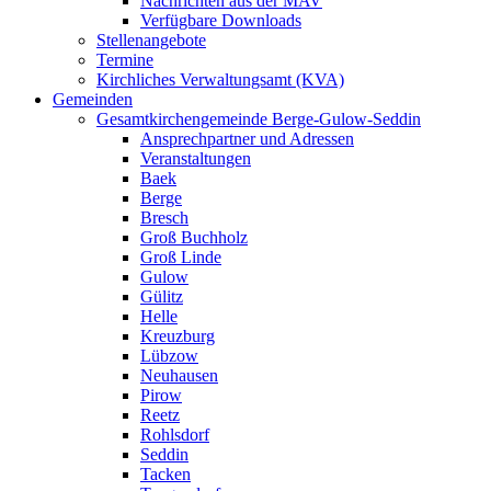
Nachrichten aus der MAV
Verfügbare Downloads
Stellenangebote
Termine
Kirchliches Verwaltungsamt (KVA)
Gemeinden
Gesamtkirchengemeinde Berge-Gulow-Seddin
Ansprechpartner und Adressen
Veranstaltungen
Baek
Berge
Bresch
Groß Buchholz
Groß Linde
Gulow
Gülitz
Helle
Kreuzburg
Lübzow
Neuhausen
Pirow
Reetz
Rohlsdorf
Seddin
Tacken