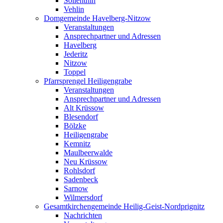
Söllenthin
Vehlin
Domgemeinde Havelberg-Nitzow
Veranstaltungen
Ansprechpartner und Adressen
Havelberg
Jederitz
Nitzow
Toppel
Pfarrsprengel Heiligengrabe
Veranstaltungen
Ansprechpartner und Adressen
Alt Krüssow
Blesendorf
Bölzke
Heiligengrabe
Kemnitz
Maulbeerwalde
Neu Krüssow
Rohlsdorf
Sadenbeck
Sarnow
Wilmersdorf
Gesamtkirchengemeinde Heilig-Geist-Nordprignitz
Nachrichten