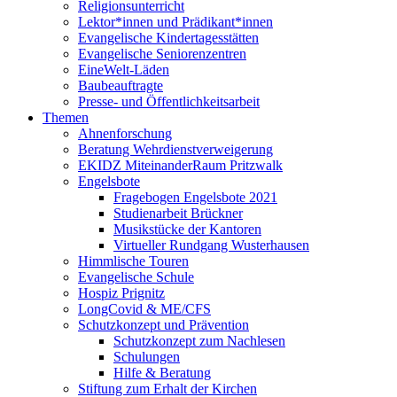
Religionsunterricht
Lektor*innen und Prädikant*innen
Evangelische Kindertagesstätten
Evangelische Seniorenzentren
EineWelt-Läden
Baubeauftragte
Presse- und Öffentlichkeitsarbeit
Themen
Ahnenforschung
Beratung Wehrdienstverweigerung
EKIDZ MiteinanderRaum Pritzwalk
Engelsbote
Fragebogen Engelsbote 2021
Studienarbeit Brückner
Musikstücke der Kantoren
Virtueller Rundgang Wusterhausen
Himmlische Touren
Evangelische Schule
Hospiz Prignitz
LongCovid & ME/CFS
Schutzkonzept und Prävention
Schutzkonzept zum Nachlesen
Schulungen
Hilfe & Beratung
Stiftung zum Erhalt der Kirchen