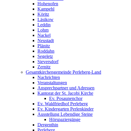
Hohenofen
Kampehl
Köritz
Läsikow
Leddin
Lohm
Nackel
Neustadt
Plänitz
Roddahn
Segeletz
Sieversdorf
Zernitz
Gesamtkirchengemeinde Perleberg-Land
Nachrichten
Veranstaltungen
Ansprechpartner und Adressen
Kantorat der St. Jacobi Kirche
Ev. Posaunenchor
Ev. Waldfriedhof Perleberg
Ev. Kindergarten Perlenkinder
Ausstellung Lebendige Steine
Hörspaziergänge
Dergenthin
Perleberg