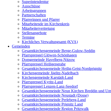
Superintendentur
Ausschüsse
Arbeitsgruppen
Partnerschaften
Pfarrerinnen und Pfarrer
Mitarbeitende im Kirchenkreis
Mitarbeitervertretung
Stellenangebote
Termine
Kirchliches Verwaltungsamt (KVA)
Gemeinden
Gesamtkirchengemeinde Berge-Gulow-Seddin
Pfarrsprengel Glöwen-Schönhagen
Domgemeinde Havelberg-Nitzow
Pfarrsprengel Heiligengrabe
Gesamtkirchengemeinde Heilig-Geist-Nordprignitz
Kirchengemeinde Jäglitz-Nadelbach
Kirchengemeinde Karstädt-Land
Pfarrsprengel Kyritz-Land
Pfarrsprengel Lenzen-Lanz-Seedorf
Gesamtkirchengemeinde Neun Kirchen Breddin und Um
Gesamtkirchengemeinde Neustadt (Dosse)
Gesamtkirchengemeinde Perleberg-Land
Gesamtkirchengemeinde Prignitz Land
Gesamtkirchengemeinde Region Pritzwalk