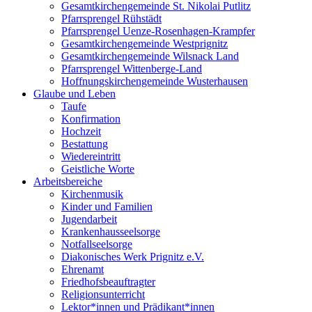
Gesamtkirchengemeinde St. Nikolai Putlitz
Pfarrsprengel Rühstädt
Pfarrsprengel Uenze-Rosenhagen-Krampfer
Gesamtkirchengemeinde Westprignitz
Gesamtkirchengemeinde Wilsnack Land
Pfarrsprengel Wittenberge-Land
Hoffnungskirchengemeinde Wusterhausen
Glaube und Leben
Taufe
Konfirmation
Hochzeit
Bestattung
Wiedereintritt
Geistliche Worte
Arbeitsbereiche
Kirchenmusik
Kinder und Familien
Jugendarbeit
Krankenhausseelsorge
Notfallseelsorge
Diakonisches Werk Prignitz e.V.
Ehrenamt
Friedhofsbeauftragter
Religionsunterricht
Lektor*innen und Prädikant*innen