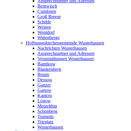
Ansprechpartner und Adressen
Bentwisch
Cumlosen
Groß Breese
Schilde
Weisen
Wentdorf
Wittenberge
Hoffnungskirchengemeinde Wusterhausen
Nachrichten Wusterhausen
Ansprechpartner und Adressen
Veranstaltungen Wusterhausen
Bantikow
Blankenberg
Brunn
Dessow
Ganzer
Gartow
Kantow
Lögow
Metzelthin
Schönberg
Tramnitz
Trieplatz
Wusterhausen