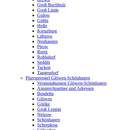
Groß Buchholz
Groß Linde
Gulow
Gülitz
Helle
Kreuzburg
Lübzow
Neuhausen
Pirow
Reetz
Rohlsdorf
Seddin
Tacken
Tangendorf
Pfarrsprengel Glöwen-Schönhagen
Veranstaltungen Glöwen-Schönhagen
Ansprechpartner und Adressen
Bendelin
Glöwen
Görike
Groß Leppin
Netzow
Schönhagen
Schrepkow