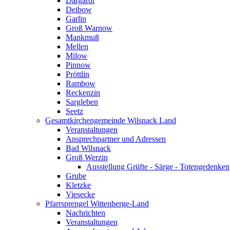
Dargardt
Deibow
Garlin
Groß Warnow
Mankmuß
Mellen
Milow
Pinnow
Pröttlin
Rambow
Reckenzin
Sargleben
Seetz
Gesamtkirchengemeinde Wilsnack Land
Veranstaltungen
Ansprechpartner und Adressen
Bad Wilsnack
Groß Werzin
Ausstellung Grüfte - Särge - Totengedenken
Grube
Kletzke
Viesecke
Pfarrsprengel Wittenberge-Land
Nachrichten
Veranstaltungen