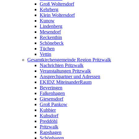
Groß Woltersdorf
Kehrberg
Klein Woltersdorf
Kunow
Lindenberg
Mesendorf
Reckenthin
Schönebeck
Tüchen
Vettin
Gesamtkirchengemeinde Region Pritzwalk
Nachrichten Pritzwalk
Veranstaltungen Pritzwalk
Ansprechpartner und Adressen
EKIDZ MiteinanderRaum
Beveringen
Falkenhagen
Giesensdorf
Groß Pankow
Kuhbier
Kuhsdorf
Preddöhl
Pritzwalk
Rapshagen
Schönhagen