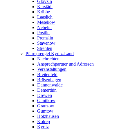
Glövzin
Karstädt
Kribbe
Laaslich
Mesekow
Nebelin
Postlin
Premslin
Stavenow
Strehlen
Pfarrsprengel Kyritz-Land
Nachrichten
Ansprechpartner und Adressen
Veranstaltungen
Breitenfeld
Brüsenhagen
Dannenwalde
Demerthin
Drewen
Gantikow
Granzow
Gumtow
Holzhausen
Kolrep
Kyritz