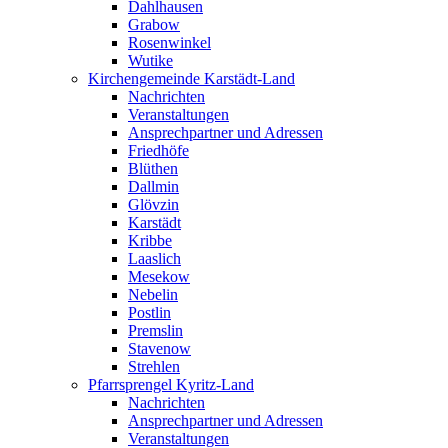
Dahlhausen
Grabow
Rosenwinkel
Wutike
Kirchengemeinde Karstädt-Land
Nachrichten
Veranstaltungen
Ansprechpartner und Adressen
Friedhöfe
Blüthen
Dallmin
Glövzin
Karstädt
Kribbe
Laaslich
Mesekow
Nebelin
Postlin
Premslin
Stavenow
Strehlen
Pfarrsprengel Kyritz-Land
Nachrichten
Ansprechpartner und Adressen
Veranstaltungen