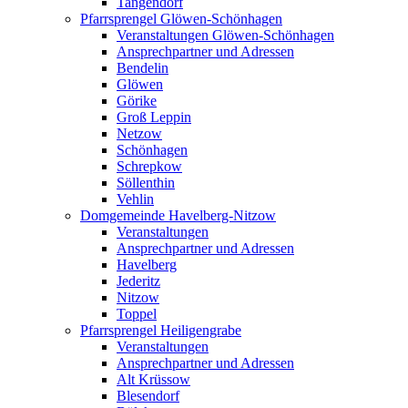
Tangendorf
Pfarrsprengel Glöwen-Schönhagen
Veranstaltungen Glöwen-Schönhagen
Ansprechpartner und Adressen
Bendelin
Glöwen
Görike
Groß Leppin
Netzow
Schönhagen
Schrepkow
Söllenthin
Vehlin
Domgemeinde Havelberg-Nitzow
Veranstaltungen
Ansprechpartner und Adressen
Havelberg
Jederitz
Nitzow
Toppel
Pfarrsprengel Heiligengrabe
Veranstaltungen
Ansprechpartner und Adressen
Alt Krüssow
Blesendorf