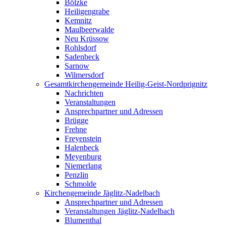
Bölzke
Heiligengrabe
Kemnitz
Maulbeerwalde
Neu Krüssow
Rohlsdorf
Sadenbeck
Sarnow
Wilmersdorf
Gesamtkirchengemeinde Heilig-Geist-Nordprignitz
Nachrichten
Veranstaltungen
Ansprechpartner und Adressen
Brügge
Frehne
Freyenstein
Halenbeck
Meyenburg
Niemerlang
Penzlin
Schmolde
Kirchengemeinde Jäglitz-Nadelbach
Ansprechpartner und Adressen
Veranstaltungen Jäglitz-Nadelbach
Blumenthal