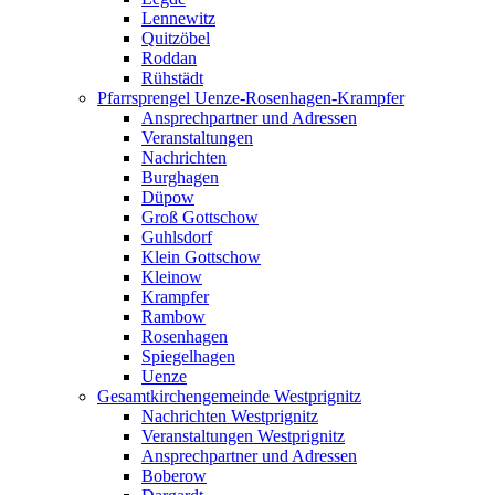
Lennewitz
Quitzöbel
Roddan
Rühstädt
Pfarrsprengel Uenze-Rosenhagen-Krampfer
Ansprechpartner und Adressen
Veranstaltungen
Nachrichten
Burghagen
Düpow
Groß Gottschow
Guhlsdorf
Klein Gottschow
Kleinow
Krampfer
Rambow
Rosenhagen
Spiegelhagen
Uenze
Gesamtkirchengemeinde Westprignitz
Nachrichten Westprignitz
Veranstaltungen Westprignitz
Ansprechpartner und Adressen
Boberow