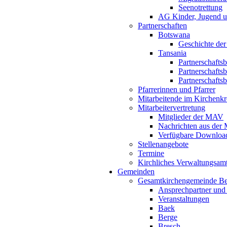
Seenotrettung
AG Kinder, Jugend u
Partnerschaften
Botswana
Geschichte der
Tansania
Partnerschafts
Partnerschafts
Partnerschafts
Pfarrerinnen und Pfarrer
Mitarbeitende im Kirchenkr
Mitarbeitervertretung
Mitglieder der MAV
Nachrichten aus de
Verfügbare Downloa
Stellenangebote
Termine
Kirchliches Verwaltungsa
Gemeinden
Gesamtkirchengemeinde B
Ansprechpartner und
Veranstaltungen
Baek
Berge
Bresch