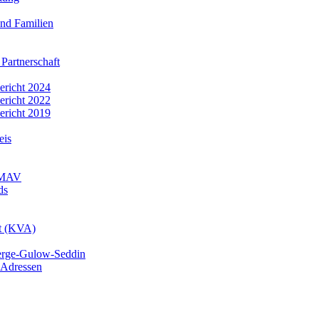
nd Familien
 Partnerschaft
bericht 2024
bericht 2022
bericht 2019
eis
r MAV
ds
mt (KVA)
erge-Gulow-Seddin
 Adressen