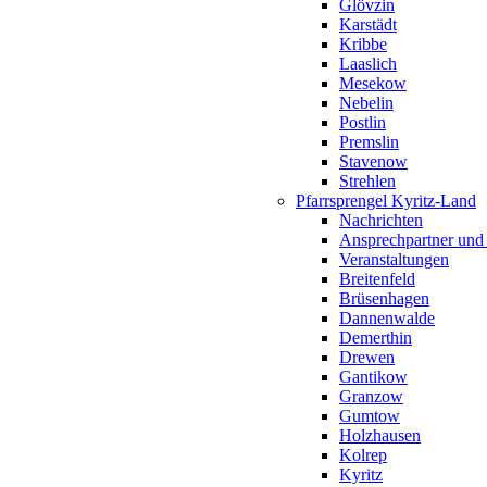
Glövzin
Karstädt
Kribbe
Laaslich
Mesekow
Nebelin
Postlin
Premslin
Stavenow
Strehlen
Pfarrsprengel Kyritz-Land
Nachrichten
Ansprechpartner und
Veranstaltungen
Breitenfeld
Brüsenhagen
Dannenwalde
Demerthin
Drewen
Gantikow
Granzow
Gumtow
Holzhausen
Kolrep
Kyritz