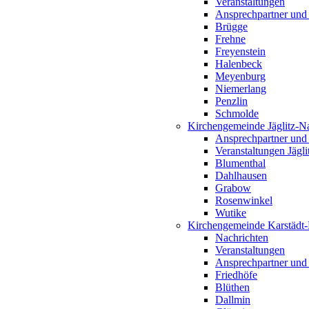
Veranstaltungen
Ansprechpartner und
Brügge
Frehne
Freyenstein
Halenbeck
Meyenburg
Niemerlang
Penzlin
Schmolde
Kirchengemeinde Jäglitz-N
Ansprechpartner und
Veranstaltungen Jägl
Blumenthal
Dahlhausen
Grabow
Rosenwinkel
Wutike
Kirchengemeinde Karstädt
Nachrichten
Veranstaltungen
Ansprechpartner und
Friedhöfe
Blüthen
Dallmin