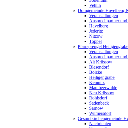
Söllenthin
Vehlin
Domgemeinde Havelberg-
Veranstaltungen
Ansprechpartner und
Havelberg
Jederitz
Nitzow
Toppel
Pfarrsprengel Heiligengrab
Veranstaltungen
Ansprechpartner und
Alt Krüssow
Blesendorf
Bölzke
Heiligengrabe
Kemnitz
Maulbeerwalde
Neu Krüssow
Rohlsdorf
Sadenbeck
Sarnow
Wilmersdorf
Gesamtkirchengemeinde Hei
Nachrichten