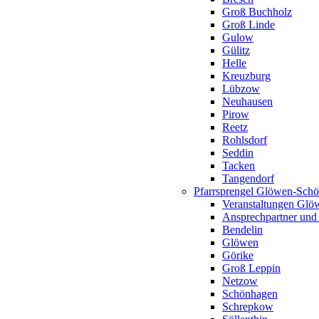
Groß Buchholz
Groß Linde
Gulow
Gülitz
Helle
Kreuzburg
Lübzow
Neuhausen
Pirow
Reetz
Rohlsdorf
Seddin
Tacken
Tangendorf
Pfarrsprengel Glöwen-Sch
Veranstaltungen Gl
Ansprechpartner und
Bendelin
Glöwen
Görike
Groß Leppin
Netzow
Schönhagen
Schrepkow