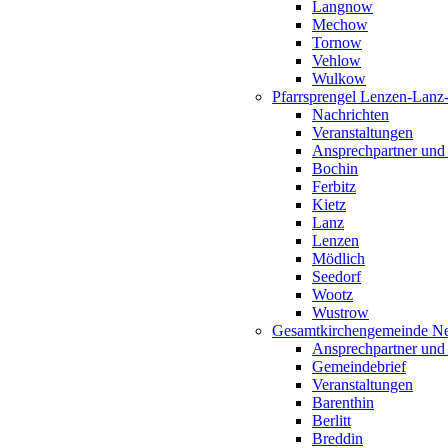
Langnow
Mechow
Tornow
Vehlow
Wulkow
Pfarrsprengel Lenzen-Lanz
Nachrichten
Veranstaltungen
Ansprechpartner und
Bochin
Ferbitz
Kietz
Lanz
Lenzen
Mödlich
Seedorf
Wootz
Wustrow
Gesamtkirchengemeinde Ne
Ansprechpartner und
Gemeindebrief
Veranstaltungen
Barenthin
Berlitt
Breddin