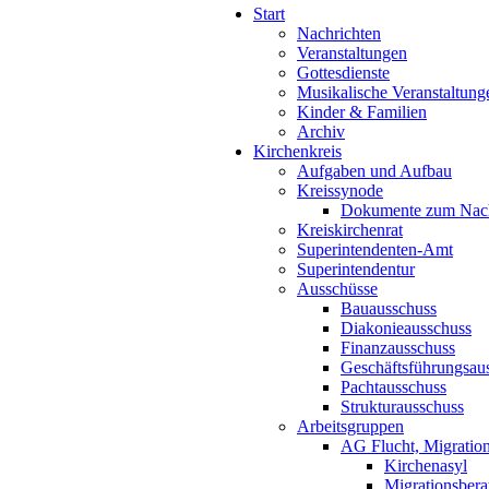
Start
Nachrichten
Veranstaltungen
Gottesdienste
Musikalische Veranstaltung
Kinder & Familien
Archiv
Kirchenkreis
Aufgaben und Aufbau
Kreissynode
Dokumente zum Nac
Kreiskirchenrat
Superintendenten-Amt
Superintendentur
Ausschüsse
Bauausschuss
Diakonieausschuss
Finanzausschuss
Geschäftsführungsau
Pachtausschuss
Strukturausschuss
Arbeitsgruppen
AG Flucht, Migration
Kirchenasyl
Migrationsbera