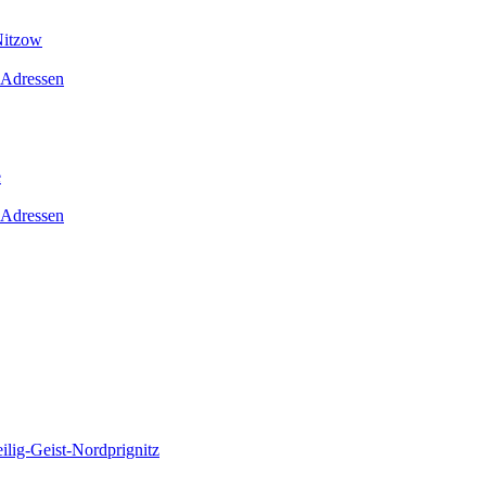
Nitzow
 Adressen
e
 Adressen
lig-Geist-Nordprignitz