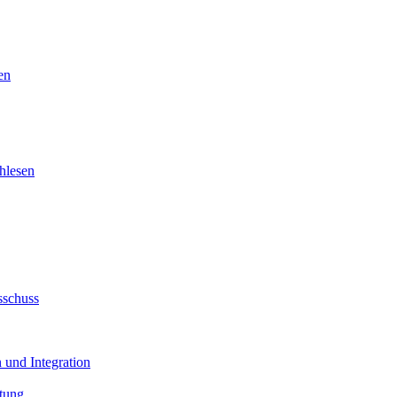
en
hlesen
sschuss
 und Integration
tung