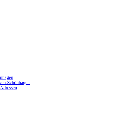
önhagen
öwen-Schönhagen
 Adressen