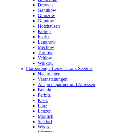
Drewen
Gantikow
Granzow
Gumtow
Holzhausen
Kolrep
Kyritz
Langnow
Mechow
Tornow
Vehlow
Wulkow
Pfarrsprengel Lenzen-Lanz-Seedorf
Nachrichten
Veranstaltungen
Ansprechpartner und Adressen
Bochin
Ferbitz
Kietz
Lanz
Lenzen
Mödlich
Seedorf
Wootz