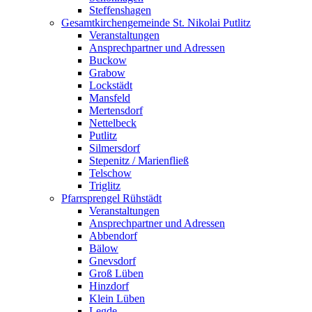
Steffenshagen
Gesamtkirchengemeinde St. Nikolai Putlitz
Veranstaltungen
Ansprechpartner und Adressen
Buckow
Grabow
Lockstädt
Mansfeld
Mertensdorf
Nettelbeck
Putlitz
Silmersdorf
Stepenitz / Marienfließ
Telschow
Triglitz
Pfarrsprengel Rühstädt
Veranstaltungen
Ansprechpartner und Adressen
Abbendorf
Bälow
Gnevsdorf
Groß Lüben
Hinzdorf
Klein Lüben
Legde