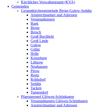
Kirchliches Verwaltungsamt (KVA)
Gemeinden
Gesamtkirchengemeinde Berge-Gulow-Seddin
Ansprechpartner und Adressen
Veranstaltungen
Baek
Berge
Bresch
Groß Buchholz
Groß Linde
Gulow
Gülitz
Helle
Kreuzburg
Lübzow
Neuhausen
Pirow
Reetz
Rohlsdorf
Seddin
Tacken
Tangendorf
Pfarrsprengel Glöwen-Schönhagen
Veranstaltungen Glöwen-Schönhagen
Ansprechpartner und Adressen