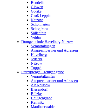
Bendelin
Glöwen
Görike
Groß Leppin
Netzow
Schönhagen
Schrepkow
Söllenthin
Vehlin
Domgemeinde Havelberg-Nitzow
Veranstaltungen
Ansprechpartner und Adressen
Havelberg
Jederitz
Nitzow
Toppel
Pfarrsprengel Heiligengrabe
Veranstaltungen
Ansprechpartner und Adressen
Alt Krüssow
Blesendorf
Bölzke
Heiligengrabe
Kemnitz
Maulbeerwalde