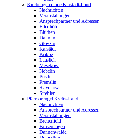
Kirchengemeinde Karstädt-Land
Nachrichten
Veranstaltungen
Ansprechpartner und Adressen
Friedhöfe
Blüthen
Dallmin
Glövzin
Karstädt
Kribbe
Laaslich
Mesekow
Nebelin
Postlin
Premslin
Stavenow
Strehlen
Pfarrsprengel Kyritz-Land
Nachrichten
Ansprechpartner und Adressen
Veranstaltungen
Breitenfeld
Brüsenhagen
Dannenwalde
Demerthin