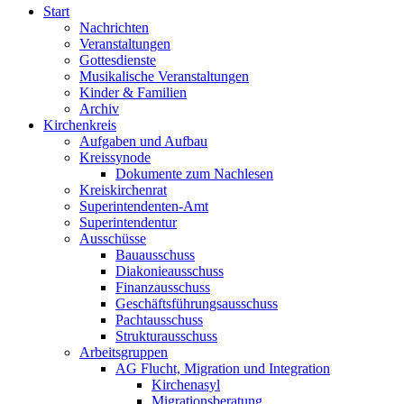
Start
Nachrichten
Veranstaltungen
Gottesdienste
Musikalische Veranstaltungen
Kinder & Familien
Archiv
Kirchenkreis
Aufgaben und Aufbau
Kreissynode
Dokumente zum Nachlesen
Kreiskirchenrat
Superintendenten-Amt
Superintendentur
Ausschüsse
Bauausschuss
Diakonieausschuss
Finanzausschuss
Geschäftsführungsausschuss
Pachtausschuss
Strukturausschuss
Arbeitsgruppen
AG Flucht, Migration und Integration
Kirchenasyl
Migrationsberatung