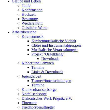
Glaube und Leben
Taufe
Konfirmation
Hochzeit
Bestattung
Wiedereintritt
Geistliche Worte
Arbeitsbereiche
Kirchenmusik
Kirchenmusikalische Vielfalt
Chöre und Instrumentalgruppen
Musikalische Veranstaltungen
Projekt "Orgelklang"
Downloads
Kinder und Familien
Termine
Links & Downloads
Jugendarbeit
Teamer*innenschulungen
Termine
Krankenhausseelsorge
Notfallseelsorge
Diakonisches Werk Prignitz e.V.
Ehrenamt
Friedhofsbeauftragter