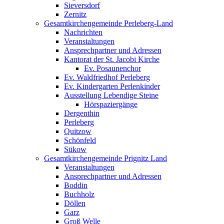
Sieversdorf
Zernitz
Gesamtkirchengemeinde Perleberg-Land
Nachrichten
Veranstaltungen
Ansprechpartner und Adressen
Kantorat der St. Jacobi Kirche
Ev. Posaunenchor
Ev. Waldfriedhof Perleberg
Ev. Kindergarten Perlenkinder
Ausstellung Lebendige Steine
Hörspaziergänge
Dergenthin
Perleberg
Quitzow
Schönfeld
Sükow
Gesamtkirchengemeinde Prignitz Land
Veranstaltungen
Ansprechpartner und Adressen
Boddin
Buchholz
Döllen
Garz
Groß Welle