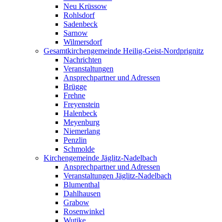
Neu Krüssow
Rohlsdorf
Sadenbeck
Sarnow
Wilmersdorf
Gesamtkirchengemeinde Heilig-Geist-Nordprignitz
Nachrichten
Veranstaltungen
Ansprechpartner und Adressen
Brügge
Frehne
Freyenstein
Halenbeck
Meyenburg
Niemerlang
Penzlin
Schmolde
Kirchengemeinde Jäglitz-Nadelbach
Ansprechpartner und Adressen
Veranstaltungen Jäglitz-Nadelbach
Blumenthal
Dahlhausen
Grabow
Rosenwinkel
Wutike