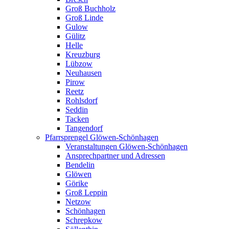
Groß Buchholz
Groß Linde
Gulow
Gülitz
Helle
Kreuzburg
Lübzow
Neuhausen
Pirow
Reetz
Rohlsdorf
Seddin
Tacken
Tangendorf
Pfarrsprengel Glöwen-Schönhagen
Veranstaltungen Glöwen-Schönhagen
Ansprechpartner und Adressen
Bendelin
Glöwen
Görike
Groß Leppin
Netzow
Schönhagen
Schrepkow