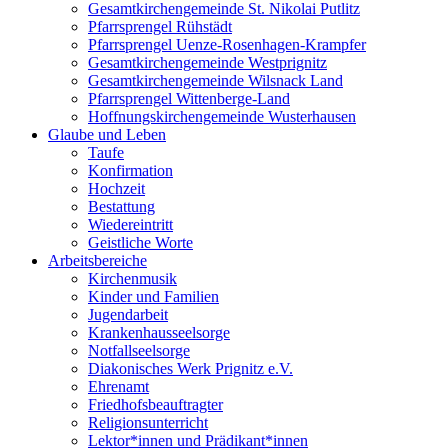
Gesamtkirchengemeinde St. Nikolai Putlitz
Pfarrsprengel Rühstädt
Pfarrsprengel Uenze-Rosenhagen-Krampfer
Gesamtkirchengemeinde Westprignitz
Gesamtkirchengemeinde Wilsnack Land
Pfarrsprengel Wittenberge-Land
Hoffnungskirchengemeinde Wusterhausen
Glaube und Leben
Taufe
Konfirmation
Hochzeit
Bestattung
Wiedereintritt
Geistliche Worte
Arbeitsbereiche
Kirchenmusik
Kinder und Familien
Jugendarbeit
Krankenhausseelsorge
Notfallseelsorge
Diakonisches Werk Prignitz e.V.
Ehrenamt
Friedhofsbeauftragter
Religionsunterricht
Lektor*innen und Prädikant*innen