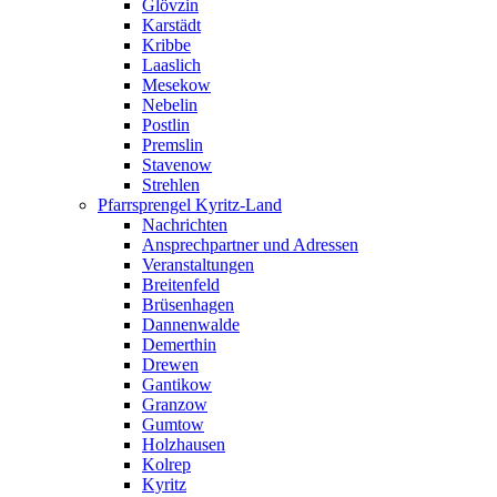
Glövzin
Karstädt
Kribbe
Laaslich
Mesekow
Nebelin
Postlin
Premslin
Stavenow
Strehlen
Pfarrsprengel Kyritz-Land
Nachrichten
Ansprechpartner und Adressen
Veranstaltungen
Breitenfeld
Brüsenhagen
Dannenwalde
Demerthin
Drewen
Gantikow
Granzow
Gumtow
Holzhausen
Kolrep
Kyritz