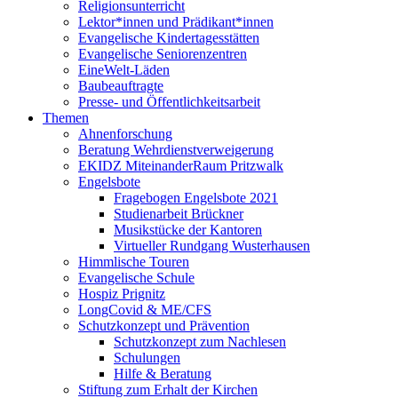
Religionsunterricht
Lektor*innen und Prädikant*innen
Evangelische Kindertagesstätten
Evangelische Seniorenzentren
EineWelt-Läden
Baubeauftragte
Presse- und Öffentlichkeitsarbeit
Themen
Ahnenforschung
Beratung Wehrdienstverweigerung
EKIDZ MiteinanderRaum Pritzwalk
Engelsbote
Fragebogen Engelsbote 2021
Studienarbeit Brückner
Musikstücke der Kantoren
Virtueller Rundgang Wusterhausen
Himmlische Touren
Evangelische Schule
Hospiz Prignitz
LongCovid & ME/CFS
Schutzkonzept und Prävention
Schutzkonzept zum Nachlesen
Schulungen
Hilfe & Beratung
Stiftung zum Erhalt der Kirchen