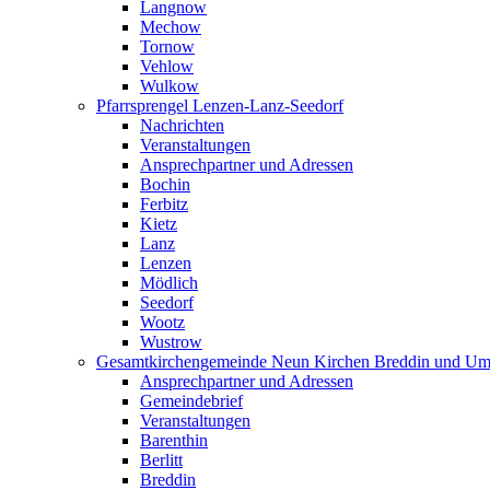
Langnow
Mechow
Tornow
Vehlow
Wulkow
Pfarrsprengel Lenzen-Lanz-Seedorf
Nachrichten
Veranstaltungen
Ansprechpartner und Adressen
Bochin
Ferbitz
Kietz
Lanz
Lenzen
Mödlich
Seedorf
Wootz
Wustrow
Gesamtkirchengemeinde Neun Kirchen Breddin und Um
Ansprechpartner und Adressen
Gemeindebrief
Veranstaltungen
Barenthin
Berlitt
Breddin