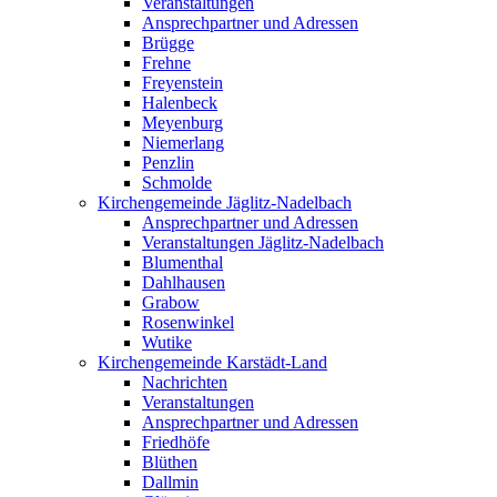
Veranstaltungen
Ansprechpartner und Adressen
Brügge
Frehne
Freyenstein
Halenbeck
Meyenburg
Niemerlang
Penzlin
Schmolde
Kirchengemeinde Jäglitz-Nadelbach
Ansprechpartner und Adressen
Veranstaltungen Jäglitz-Nadelbach
Blumenthal
Dahlhausen
Grabow
Rosenwinkel
Wutike
Kirchengemeinde Karstädt-Land
Nachrichten
Veranstaltungen
Ansprechpartner und Adressen
Friedhöfe
Blüthen
Dallmin