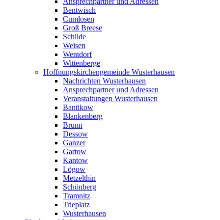
Ansprechpartner und Adressen
Bentwisch
Cumlosen
Groß Breese
Schilde
Weisen
Wentdorf
Wittenberge
Hoffnungskirchengemeinde Wusterhausen
Nachrichten Wusterhausen
Ansprechpartner und Adressen
Veranstaltungen Wusterhausen
Bantikow
Blankenberg
Brunn
Dessow
Ganzer
Gartow
Kantow
Lögow
Metzelthin
Schönberg
Tramnitz
Trieplatz
Wusterhausen