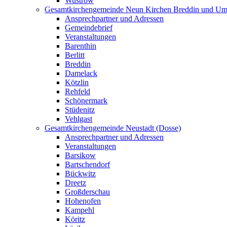
Wustrow
Gesamtkirchengemeinde Neun Kirchen Breddin und Um
Ansprechpartner und Adressen
Gemeindebrief
Veranstaltungen
Barenthin
Berlitt
Breddin
Damelack
Kötzlin
Rehfeld
Schönermark
Stüdenitz
Vehlgast
Gesamtkirchengemeinde Neustadt (Dosse)
Ansprechpartner und Adressen
Veranstaltungen
Barsikow
Bartschendorf
Bückwitz
Dreetz
Großderschau
Hohenofen
Kampehl
Köritz