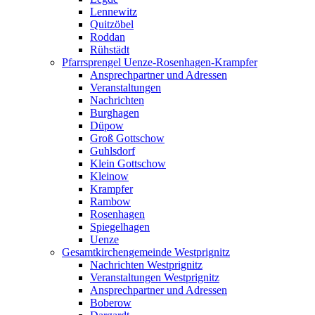
Lennewitz
Quitzöbel
Roddan
Rühstädt
Pfarrsprengel Uenze-Rosenhagen-Krampfer
Ansprechpartner und Adressen
Veranstaltungen
Nachrichten
Burghagen
Düpow
Groß Gottschow
Guhlsdorf
Klein Gottschow
Kleinow
Krampfer
Rambow
Rosenhagen
Spiegelhagen
Uenze
Gesamtkirchengemeinde Westprignitz
Nachrichten Westprignitz
Veranstaltungen Westprignitz
Ansprechpartner und Adressen
Boberow