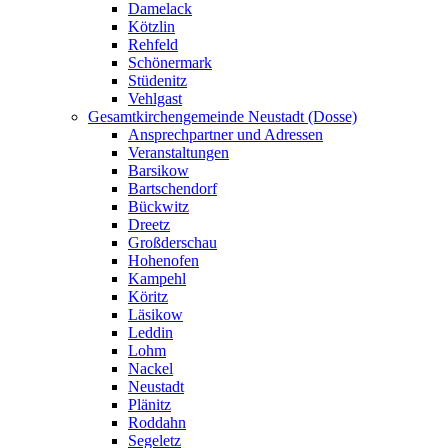
Damelack
Kötzlin
Rehfeld
Schönermark
Stüdenitz
Vehlgast
Gesamtkirchengemeinde Neustadt (Dosse)
Ansprechpartner und Adressen
Veranstaltungen
Barsikow
Bartschendorf
Bückwitz
Dreetz
Großderschau
Hohenofen
Kampehl
Köritz
Läsikow
Leddin
Lohm
Nackel
Neustadt
Plänitz
Roddahn
Segeletz