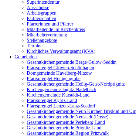
Superintendentur
Ausschüsse
Arbeitsgruppen
Partnerschaften
Pfarrerinnen und Pfarrer
Mitarbeitende im Kirchenkreis
Mitarbeitervertretung
Stellenangebote
Termine
Kirchliches Verwaltungsamt (KVA)
Gemeinden
Gesamtkirchengemeinde Berge-Gulow-Seddin
Pfarrsprengel Glöwen-Schönhagen
Domgemeinde Havelberg-Nitzow
Pfarrsprengel Heiligengrabe
Gesamtkirchengemeinde Heilig-Geist-Nordprignitz
Kirchengemeinde Jäglitz-Nadelbach
Kirchengemeinde Karstädt-Land
Pfarrsprengel Kyritz-Land
Pfarrsprengel Lenzen-Lanz-Seedorf
Gesamtkirchengemeinde Neun Kirchen Breddin und Um
Gesamtkirchengemeinde Neustadt (Dosse)
Gesamtkirchengemeinde Perleberg-Land
Gesamtkirchengemeinde Prignitz Land
Gesamtkirchengemeinde Region Pritzwalk