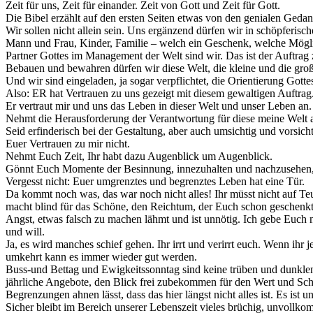
Zeit für uns, Zeit für einander. Zeit von Gott und Zeit für Gott.
Die Bibel erzählt auf den ersten Seiten etwas von den genialen Geda
Wir sollen nicht allein sein. Uns ergänzend dürfen wir in schöpferisch
Mann und Frau, Kinder, Familie – welch ein Geschenk, welche Mögli
Partner Gottes im Management der Welt sind wir. Das ist der Auftrag z
Bebauen und bewahren dürfen wir diese Welt, die kleine und die groß
Und wir sind eingeladen, ja sogar verpflichtet, die Orientierung Gott
Also: ER hat Vertrauen zu uns gezeigt mit diesem gewaltigen Auftrag
Er vertraut mir und uns das Leben in dieser Welt und unser Leben an
Nehmt die Herausforderung der Verantwortung für diese meine Welt 
Seid erfinderisch bei der Gestaltung, aber auch umsichtig und vorsicht
Euer Vertrauen zu mir nicht.
Nehmt Euch Zeit, Ihr habt dazu Augenblick um Augenblick.
Gönnt Euch Momente der Besinnung, innezuhalten und nachzusehen, o
Vergesst nicht: Euer umgrenztes und begrenztes Leben hat eine Tür.
Da kommt noch was, das war noch nicht alles! Ihr müsst nicht auf Te
macht blind für das Schöne, den Reichtum, der Euch schon geschenkt 
Angst, etwas falsch zu machen lähmt und ist unnötig. Ich gebe Euch 
und will.
Ja, es wird manches schief gehen. Ihr irrt und verirrt euch. Wenn ihr
umkehrt kann es immer wieder gut werden.
Buss-und Bettag und Ewigkeitssonntag sind keine trüben und dunklen 
jährliche Angebote, den Blick frei zubekommen für den Wert und Schat
Begrenzungen ahnen lässt, dass das hier längst nicht alles ist. Es ist 
Sicher bleibt im Bereich unserer Lebenszeit vieles brüchig, unvoll