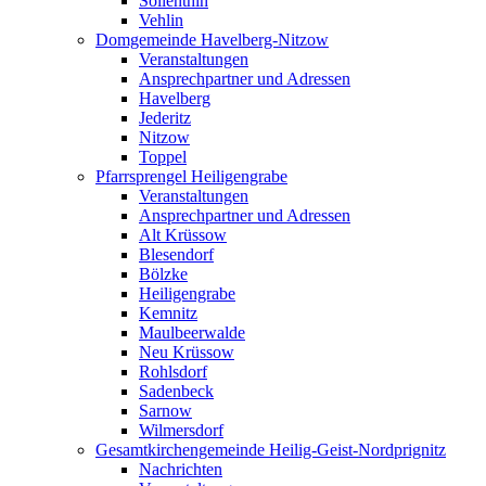
Söllenthin
Vehlin
Domgemeinde Havelberg-Nitzow
Veranstaltungen
Ansprechpartner und Adressen
Havelberg
Jederitz
Nitzow
Toppel
Pfarrsprengel Heiligengrabe
Veranstaltungen
Ansprechpartner und Adressen
Alt Krüssow
Blesendorf
Bölzke
Heiligengrabe
Kemnitz
Maulbeerwalde
Neu Krüssow
Rohlsdorf
Sadenbeck
Sarnow
Wilmersdorf
Gesamtkirchengemeinde Heilig-Geist-Nordprignitz
Nachrichten