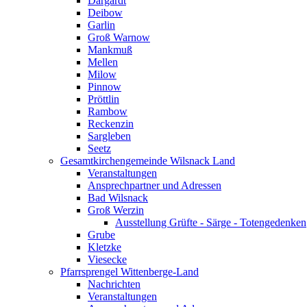
Dargardt
Deibow
Garlin
Groß Warnow
Mankmuß
Mellen
Milow
Pinnow
Pröttlin
Rambow
Reckenzin
Sargleben
Seetz
Gesamtkirchengemeinde Wilsnack Land
Veranstaltungen
Ansprechpartner und Adressen
Bad Wilsnack
Groß Werzin
Ausstellung Grüfte - Särge - Totengedenken
Grube
Kletzke
Viesecke
Pfarrsprengel Wittenberge-Land
Nachrichten
Veranstaltungen