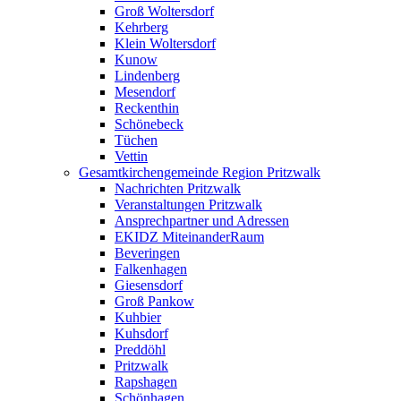
Groß Woltersdorf
Kehrberg
Klein Woltersdorf
Kunow
Lindenberg
Mesendorf
Reckenthin
Schönebeck
Tüchen
Vettin
Gesamtkirchengemeinde Region Pritzwalk
Nachrichten Pritzwalk
Veranstaltungen Pritzwalk
Ansprechpartner und Adressen
EKIDZ MiteinanderRaum
Beveringen
Falkenhagen
Giesensdorf
Groß Pankow
Kuhbier
Kuhsdorf
Preddöhl
Pritzwalk
Rapshagen
Schönhagen