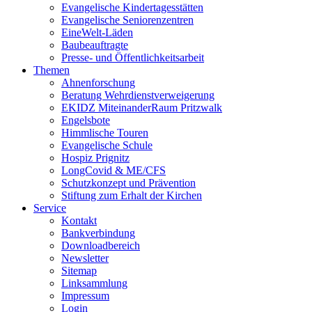
Evangelische Kindertagesstätten
Evangelische Seniorenzentren
EineWelt-Läden
Baubeauftragte
Presse- und Öffentlichkeitsarbeit
Themen
Ahnenforschung
Beratung Wehrdienstverweigerung
EKIDZ MiteinanderRaum Pritzwalk
Engelsbote
Himmlische Touren
Evangelische Schule
Hospiz Prignitz
LongCovid & ME/CFS
Schutzkonzept und Prävention
Stiftung zum Erhalt der Kirchen
Service
Kontakt
Bankverbindung
Downloadbereich
Newsletter
Sitemap
Linksammlung
Impressum
Login