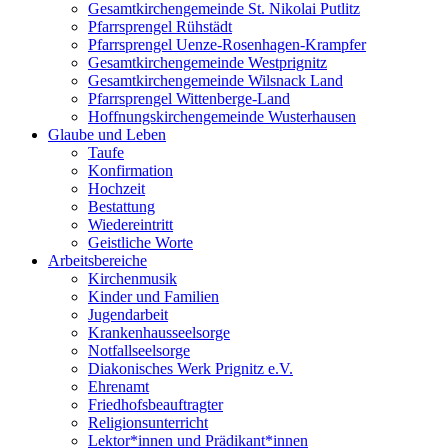
Gesamtkirchengemeinde St. Nikolai Putlitz
Pfarrsprengel Rühstädt
Pfarrsprengel Uenze-Rosenhagen-Krampfer
Gesamtkirchengemeinde Westprignitz
Gesamtkirchengemeinde Wilsnack Land
Pfarrsprengel Wittenberge-Land
Hoffnungskirchengemeinde Wusterhausen
Glaube und Leben
Taufe
Konfirmation
Hochzeit
Bestattung
Wiedereintritt
Geistliche Worte
Arbeitsbereiche
Kirchenmusik
Kinder und Familien
Jugendarbeit
Krankenhausseelsorge
Notfallseelsorge
Diakonisches Werk Prignitz e.V.
Ehrenamt
Friedhofsbeauftragter
Religionsunterricht
Lektor*innen und Prädikant*innen