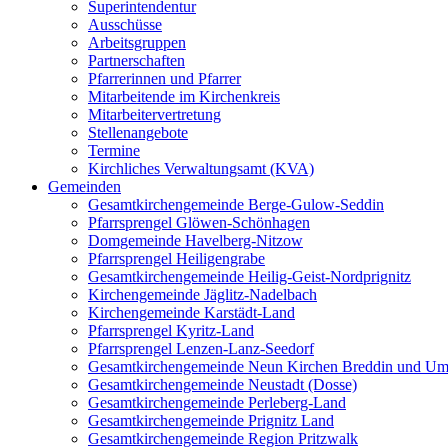
Superintendentur
Ausschüsse
Arbeitsgruppen
Partnerschaften
Pfarrerinnen und Pfarrer
Mitarbeitende im Kirchenkreis
Mitarbeitervertretung
Stellenangebote
Termine
Kirchliches Verwaltungsamt (KVA)
Gemeinden
Gesamtkirchengemeinde Berge-Gulow-Seddin
Pfarrsprengel Glöwen-Schönhagen
Domgemeinde Havelberg-Nitzow
Pfarrsprengel Heiligengrabe
Gesamtkirchengemeinde Heilig-Geist-Nordprignitz
Kirchengemeinde Jäglitz-Nadelbach
Kirchengemeinde Karstädt-Land
Pfarrsprengel Kyritz-Land
Pfarrsprengel Lenzen-Lanz-Seedorf
Gesamtkirchengemeinde Neun Kirchen Breddin und Um
Gesamtkirchengemeinde Neustadt (Dosse)
Gesamtkirchengemeinde Perleberg-Land
Gesamtkirchengemeinde Prignitz Land
Gesamtkirchengemeinde Region Pritzwalk