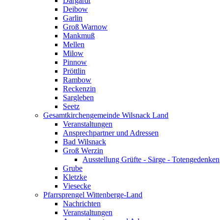
Dargardt
Deibow
Garlin
Groß Warnow
Mankmuß
Mellen
Milow
Pinnow
Pröttlin
Rambow
Reckenzin
Sargleben
Seetz
Gesamtkirchengemeinde Wilsnack Land
Veranstaltungen
Ansprechpartner und Adressen
Bad Wilsnack
Groß Werzin
Ausstellung Grüfte - Särge - Totengedenken
Grube
Kletzke
Viesecke
Pfarrsprengel Wittenberge-Land
Nachrichten
Veranstaltungen