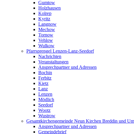
Gumtow
Holzhausen
Kolrep
Kyritz
Langnow
Mechow
Tornow
Vehlow
Wulkow
Pfarrsprengel Lenzen-Lanz-Seedorf
Nachrichten
Veranstaltungen
Ansprechpartner und Adressen
Bochin
Ferbitz
Kietz
Lanz
Lenzen
Mödlich
Seedorf
Wootz
Wustrow
Gesamtkirchengemeinde Neun Kirchen Breddin und Um
Ansprechpartner und Adressen
Gemeindebrief