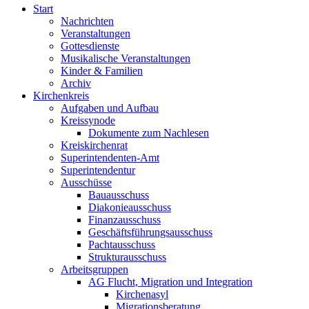
Start
Nachrichten
Veranstaltungen
Gottesdienste
Musikalische Veranstaltungen
Kinder & Familien
Archiv
Kirchenkreis
Aufgaben und Aufbau
Kreissynode
Dokumente zum Nachlesen
Kreiskirchenrat
Superintendenten-Amt
Superintendentur
Ausschüsse
Bauausschuss
Diakonieausschuss
Finanzausschuss
Geschäftsführungsausschuss
Pachtausschuss
Strukturausschuss
Arbeitsgruppen
AG Flucht, Migration und Integration
Kirchenasyl
Migrationsberatung