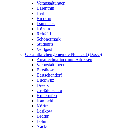
Veranstaltungen
Barenthin
Berlitt
Breddin
Damelack
Kötzlin
Rehfeld
Schönermark
Stüdenitz
Vehlgast
Gesamtkirchengemeinde Neustadt (Dosse)
Ansprechpartner und Adressen
Veranstaltungen
Barsikow
Bartschendorf
Bückwitz
Dreetz
Großderschau
Hohenofen
Kampehl
Köritz
Läsikow
Leddin
Lohm
Nackel