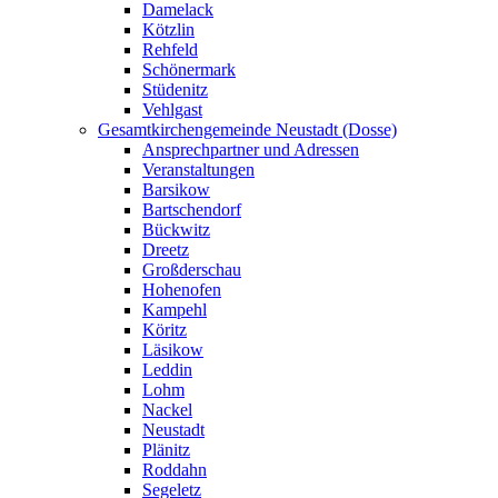
Damelack
Kötzlin
Rehfeld
Schönermark
Stüdenitz
Vehlgast
Gesamtkirchengemeinde Neustadt (Dosse)
Ansprechpartner und Adressen
Veranstaltungen
Barsikow
Bartschendorf
Bückwitz
Dreetz
Großderschau
Hohenofen
Kampehl
Köritz
Läsikow
Leddin
Lohm
Nackel
Neustadt
Plänitz
Roddahn
Segeletz