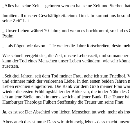
„Alles hat seine Zeit.... geboren werden hat seine Zeit und Sterben ha
Inmitten all unserer Geschäftigkeit- einmal im Jahr kommt uns besonders
seine Zeit“ hat.
„ Unser Leben währet 70 Jahre, und wenn es hochkommt, so sind es 80 
Psalm.
„...als flögen wir davon...“ Je weiter die Jahre fortschreiten, desto 
Wie schnell vergeht sie , die Zeit, unsere Lebenszeit, und so mancher
kann der Tod eines Menschen unser Leben verändern, wie sehr können 
zusetzen.
„Seit drei Jahren, seit dem Tod meiner Frau, gehe ich zum Friedhof. Vo
und erinnere mich der verlorenen Liebe. In den ersten beiden Jahren
Leben erschien eingefroren. Die Bank vor dem Grab meiner Frau wa
wieder die ersten Frühlingsblätter der Birke sah, die in der Nähe de
ich an jene Stelle, noch immer sitze ich auf jener Bank. Die Trauer 
Hamburger Theologe Fulbert Steffensky die Trauer um seine Frau.
Ja, es ist so: Der Abschied von lieben Menschen tut weh, mehr als irg
Aber- auch dies stimmt: Dass wir nicht ewig leben- dass macht unsere