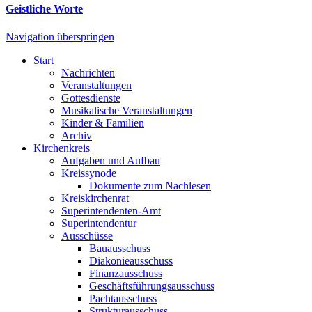
Geistliche Worte
Navigation überspringen
Start
Nachrichten
Veranstaltungen
Gottesdienste
Musikalische Veranstaltungen
Kinder & Familien
Archiv
Kirchenkreis
Aufgaben und Aufbau
Kreissynode
Dokumente zum Nachlesen
Kreiskirchenrat
Superintendenten-Amt
Superintendentur
Ausschüsse
Bauausschuss
Diakonieausschuss
Finanzausschuss
Geschäftsführungsausschuss
Pachtausschuss
Strukturausschuss