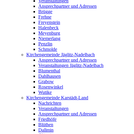
Veranstaltungen
Ansprechpartner und Adressen
Brügge
Frehne
Freyenstein
Halenbeck
Meyenburg
Niemerlang
Penzlin
Schmolde
Kirchengemeinde Jäglitz-Nadelbach
Ansprechpartner und Adressen
Veranstaltungen Jäglitz-Nadelbach
Blumenthal
Dahlhausen
Grabow
Rosenwinkel
Wutike
Kirchengemeinde Karstädt-Land
Nachrichten
Veranstaltungen
Ansprechpartner und Adressen
Friedhöfe
Blüthen
Dallmin