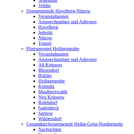
Söllenthin
Vehlin
Domgemeinde Havelberg-Nitzow
Veranstaltungen
Ansprechpartner und Adressen
Havelberg
Jederitz
Nitzow
Toppel
Pfarrsprengel Heiligengrabe
Veranstaltungen
Ansprechpartner und Adressen
Alt Krüssow
Blesendorf
Bölzke
Heiligengrabe
Kemnitz
Maulbeerwalde
Neu Krüssow
Rohlsdorf
Sadenbeck
Sarnow
Wilmersdorf
Gesamtkirchengemeinde Heilig-Geist-Nordprignitz
Nachrichten