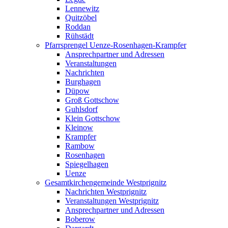
Lennewitz
Quitzöbel
Roddan
Rühstädt
Pfarrsprengel Uenze-Rosenhagen-Krampfer
Ansprechpartner und Adressen
Veranstaltungen
Nachrichten
Burghagen
Düpow
Groß Gottschow
Guhlsdorf
Klein Gottschow
Kleinow
Krampfer
Rambow
Rosenhagen
Spiegelhagen
Uenze
Gesamtkirchengemeinde Westprignitz
Nachrichten Westprignitz
Veranstaltungen Westprignitz
Ansprechpartner und Adressen
Boberow