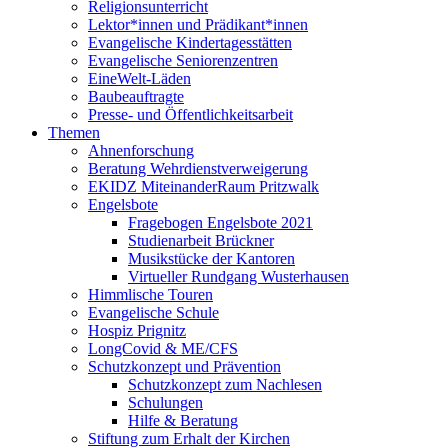
Religionsunterricht
Lektor*innen und Prädikant*innen
Evangelische Kindertagesstätten
Evangelische Seniorenzentren
EineWelt-Läden
Baubeauftragte
Presse- und Öffentlichkeitsarbeit
Themen
Ahnenforschung
Beratung Wehrdienstverweigerung
EKIDZ MiteinanderRaum Pritzwalk
Engelsbote
Fragebogen Engelsbote 2021
Studienarbeit Brückner
Musikstücke der Kantoren
Virtueller Rundgang Wusterhausen
Himmlische Touren
Evangelische Schule
Hospiz Prignitz
LongCovid & ME/CFS
Schutzkonzept und Prävention
Schutzkonzept zum Nachlesen
Schulungen
Hilfe & Beratung
Stiftung zum Erhalt der Kirchen