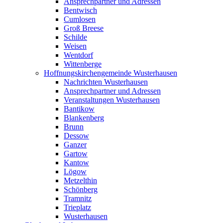
Ansprechpartner und Adressen
Bentwisch
Cumlosen
Groß Breese
Schilde
Weisen
Wentdorf
Wittenberge
Hoffnungskirchengemeinde Wusterhausen
Nachrichten Wusterhausen
Ansprechpartner und Adressen
Veranstaltungen Wusterhausen
Bantikow
Blankenberg
Brunn
Dessow
Ganzer
Gartow
Kantow
Lögow
Metzelthin
Schönberg
Tramnitz
Trieplatz
Wusterhausen