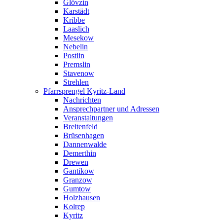
Glövzin
Karstädt
Kribbe
Laaslich
Mesekow
Nebelin
Postlin
Premslin
Stavenow
Strehlen
Pfarrsprengel Kyritz-Land
Nachrichten
Ansprechpartner und Adressen
Veranstaltungen
Breitenfeld
Brüsenhagen
Dannenwalde
Demerthin
Drewen
Gantikow
Granzow
Gumtow
Holzhausen
Kolrep
Kyritz