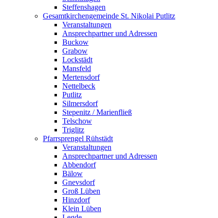
Steffenshagen
Gesamtkirchengemeinde St. Nikolai Putlitz
Veranstaltungen
Ansprechpartner und Adressen
Buckow
Grabow
Lockstädt
Mansfeld
Mertensdorf
Nettelbeck
Putlitz
Silmersdorf
Stepenitz / Marienfließ
Telschow
Triglitz
Pfarrsprengel Rühstädt
Veranstaltungen
Ansprechpartner und Adressen
Abbendorf
Bälow
Gnevsdorf
Groß Lüben
Hinzdorf
Klein Lüben
Legde