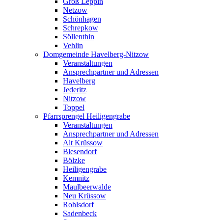
Groß Leppin
Netzow
Schönhagen
Schrepkow
Söllenthin
Vehlin
Domgemeinde Havelberg-Nitzow
Veranstaltungen
Ansprechpartner und Adressen
Havelberg
Jederitz
Nitzow
Toppel
Pfarrsprengel Heiligengrabe
Veranstaltungen
Ansprechpartner und Adressen
Alt Krüssow
Blesendorf
Bölzke
Heiligengrabe
Kemnitz
Maulbeerwalde
Neu Krüssow
Rohlsdorf
Sadenbeck