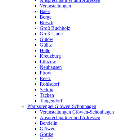
Ansprechpartner und Adressen
Veranstaltungen
Baek
Berge
Bresch
Groß Buchholz
Groß Linde
Gulow
Gülitz
Helle
Kreuzburg
Lübzow
Neuhausen
Pirow
Reetz
Rohlsdorf
Seddin
Tacken
Tangendorf
Pfarrsprengel Glöwen-Schönhagen
Veranstaltungen Glöwen-Schönhagen
Ansprechpartner und Adressen
Bendelin
Glöwen
Görike