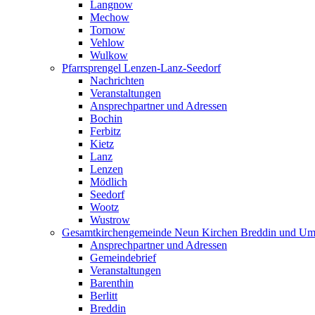
Langnow
Mechow
Tornow
Vehlow
Wulkow
Pfarrsprengel Lenzen-Lanz-Seedorf
Nachrichten
Veranstaltungen
Ansprechpartner und Adressen
Bochin
Ferbitz
Kietz
Lanz
Lenzen
Mödlich
Seedorf
Wootz
Wustrow
Gesamtkirchengemeinde Neun Kirchen Breddin und Um
Ansprechpartner und Adressen
Gemeindebrief
Veranstaltungen
Barenthin
Berlitt
Breddin