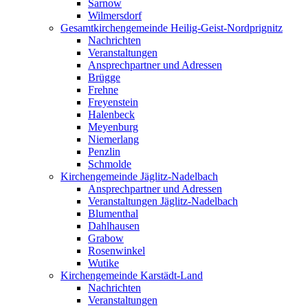
Sarnow
Wilmersdorf
Gesamtkirchengemeinde Heilig-Geist-Nordprignitz
Nachrichten
Veranstaltungen
Ansprechpartner und Adressen
Brügge
Frehne
Freyenstein
Halenbeck
Meyenburg
Niemerlang
Penzlin
Schmolde
Kirchengemeinde Jäglitz-Nadelbach
Ansprechpartner und Adressen
Veranstaltungen Jäglitz-Nadelbach
Blumenthal
Dahlhausen
Grabow
Rosenwinkel
Wutike
Kirchengemeinde Karstädt-Land
Nachrichten
Veranstaltungen