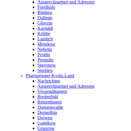
Ansprechpartner und Adressen
Friedhöfe
Blüthen
Dallmin
Glövzin
Karstädt
Kribbe
Laaslich
Mesekow
Nebelin
Postlin
Premslin
Stavenow
Strehlen
Pfarrsprengel Kyritz-Land
Nachrichten
Ansprechpartner und Adressen
Veranstaltungen
Breitenfeld
Brüsenhagen
Dannenwalde
Demerthin
Drewen
Gantikow
Granzow