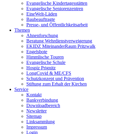
Evangelische Kindertagesstätten
Evangelische Seniorenzentren
EineWelt-Läden
Baubeauftragte
Presse- und Öffentlichkeitsarbeit
Themen
Ahnenforschung
Beratung Wehrdienstverweigerung
EKIDZ MiteinanderRaum Pritzwalk
Engelsbote
Himmlische Touren
Evangelische Schule
Hospiz Prignitz
LongCovid & ME/CFS
Schutzkonzept und Prävention
Stiftung zum Erhalt der Kirchen
Service
Kontakt
Bankverbindung
Downloadbereich
Newsletter
Sitemap
Linksammlung
Impressum
Login