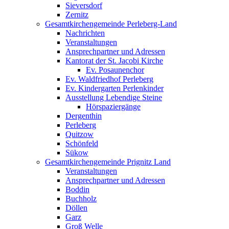
Sieversdorf
Zernitz
Gesamtkirchengemeinde Perleberg-Land
Nachrichten
Veranstaltungen
Ansprechpartner und Adressen
Kantorat der St. Jacobi Kirche
Ev. Posaunenchor
Ev. Waldfriedhof Perleberg
Ev. Kindergarten Perlenkinder
Ausstellung Lebendige Steine
Hörspaziergänge
Dergenthin
Perleberg
Quitzow
Schönfeld
Sükow
Gesamtkirchengemeinde Prignitz Land
Veranstaltungen
Ansprechpartner und Adressen
Boddin
Buchholz
Döllen
Garz
Groß Welle