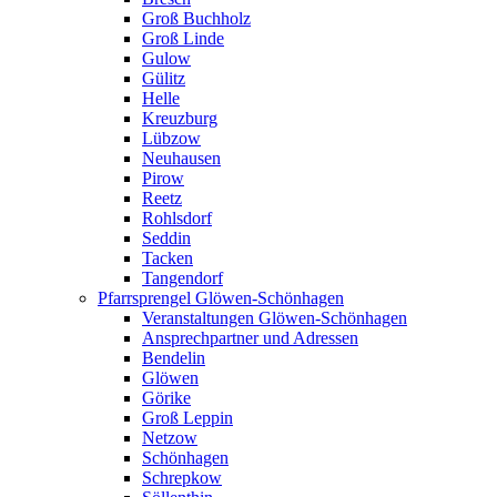
Groß Buchholz
Groß Linde
Gulow
Gülitz
Helle
Kreuzburg
Lübzow
Neuhausen
Pirow
Reetz
Rohlsdorf
Seddin
Tacken
Tangendorf
Pfarrsprengel Glöwen-Schönhagen
Veranstaltungen Glöwen-Schönhagen
Ansprechpartner und Adressen
Bendelin
Glöwen
Görike
Groß Leppin
Netzow
Schönhagen
Schrepkow