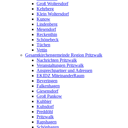
Groß Woltersdorf
Kehrberg
Klein Woltersdorf
Kunow
Lindenberg
Mesendorf
Reckenthin
Schönebeck
Tüchen
Vettin
Gesamtkirchengemeinde Region Pritzwalk
Nachrichten Pritzwalk
Veranstaltungen Pritzwalk
Ansprechpartner und Adressen
EKIDZ MiteinanderRaum
Beveringen
Falkenhagen
Giesensdorf
Groß Pankow
Kuhbier
Kuhsdorf
Preddöhl
Pritzwalk
Rapshagen
Schönhagen