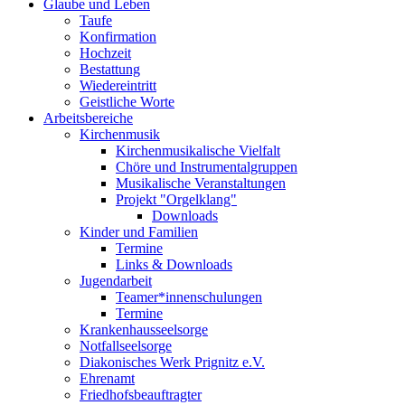
Glaube und Leben
Taufe
Konfirmation
Hochzeit
Bestattung
Wiedereintritt
Geistliche Worte
Arbeitsbereiche
Kirchenmusik
Kirchenmusikalische Vielfalt
Chöre und Instrumentalgruppen
Musikalische Veranstaltungen
Projekt "Orgelklang"
Downloads
Kinder und Familien
Termine
Links & Downloads
Jugendarbeit
Teamer*innenschulungen
Termine
Krankenhausseelsorge
Notfallseelsorge
Diakonisches Werk Prignitz e.V.
Ehrenamt
Friedhofsbeauftragter