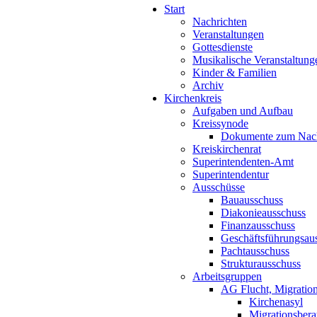
Start
Nachrichten
Veranstaltungen
Gottesdienste
Musikalische Veranstaltung
Kinder & Familien
Archiv
Kirchenkreis
Aufgaben und Aufbau
Kreissynode
Dokumente zum Nac
Kreiskirchenrat
Superintendenten-Amt
Superintendentur
Ausschüsse
Bauausschuss
Diakonieausschuss
Finanzausschuss
Geschäftsführungsau
Pachtausschuss
Strukturausschuss
Arbeitsgruppen
AG Flucht, Migration
Kirchenasyl
Migrationsbera