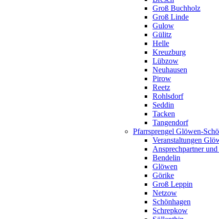
Groß Buchholz
Groß Linde
Gulow
Gülitz
Helle
Kreuzburg
Lübzow
Neuhausen
Pirow
Reetz
Rohlsdorf
Seddin
Tacken
Tangendorf
Pfarrsprengel Glöwen-Sch
Veranstaltungen Gl
Ansprechpartner und
Bendelin
Glöwen
Görike
Groß Leppin
Netzow
Schönhagen
Schrepkow