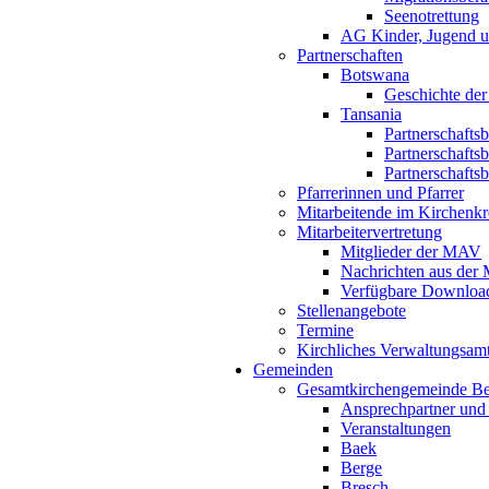
Seenotrettung
AG Kinder, Jugend u
Partnerschaften
Botswana
Geschichte der
Tansania
Partnerschafts
Partnerschafts
Partnerschafts
Pfarrerinnen und Pfarrer
Mitarbeitende im Kirchenkr
Mitarbeitervertretung
Mitglieder der MAV
Nachrichten aus de
Verfügbare Downloa
Stellenangebote
Termine
Kirchliches Verwaltungsa
Gemeinden
Gesamtkirchengemeinde B
Ansprechpartner und
Veranstaltungen
Baek
Berge
Bresch