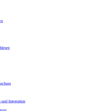
en
hlesen
sschuss
 und Integration
tung