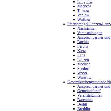
Langnow
Mechow
Tornow
Vehlow
Wulkow
Pfarrsprengel Lenzen-Lanz
Nachrichten
Veranstaltungen
Ansprechpartner und
Bochin
Ferbitz
Kietz
Lanz
Lenzen
Mödlich
Seedorf
Wootz
Wustrow
Gesamtkirchengemeinde Ne
Ansprechpartner und
Gemeindebrief
Veranstaltungen
Barenthin
Berlitt
Breddin