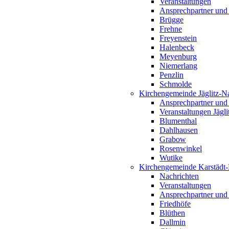
Veranstaltungen
Ansprechpartner und
Brügge
Frehne
Freyenstein
Halenbeck
Meyenburg
Niemerlang
Penzlin
Schmolde
Kirchengemeinde Jäglitz-N
Ansprechpartner und
Veranstaltungen Jägl
Blumenthal
Dahlhausen
Grabow
Rosenwinkel
Wutike
Kirchengemeinde Karstädt
Nachrichten
Veranstaltungen
Ansprechpartner und
Friedhöfe
Blüthen
Dallmin