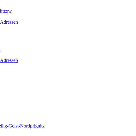
Nitzow
 Adressen
e
 Adressen
lig-Geist-Nordprignitz