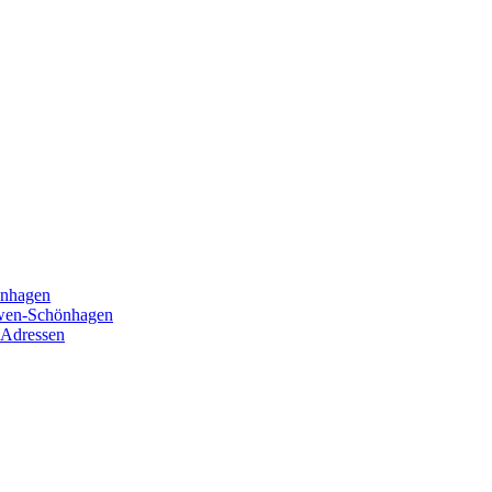
önhagen
öwen-Schönhagen
 Adressen