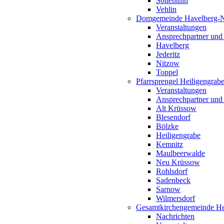
Söllenthin
Vehlin
Domgemeinde Havelberg-
Veranstaltungen
Ansprechpartner und
Havelberg
Jederitz
Nitzow
Toppel
Pfarrsprengel Heiligengrab
Veranstaltungen
Ansprechpartner und
Alt Krüssow
Blesendorf
Bölzke
Heiligengrabe
Kemnitz
Maulbeerwalde
Neu Krüssow
Rohlsdorf
Sadenbeck
Sarnow
Wilmersdorf
Gesamtkirchengemeinde Hei
Nachrichten