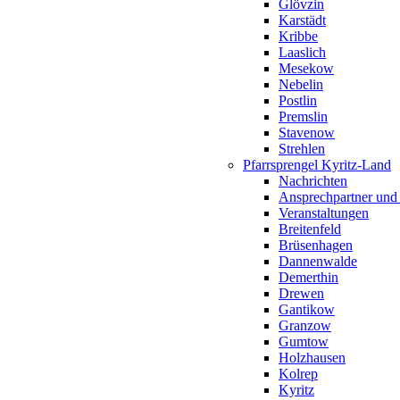
Glövzin
Karstädt
Kribbe
Laaslich
Mesekow
Nebelin
Postlin
Premslin
Stavenow
Strehlen
Pfarrsprengel Kyritz-Land
Nachrichten
Ansprechpartner und
Veranstaltungen
Breitenfeld
Brüsenhagen
Dannenwalde
Demerthin
Drewen
Gantikow
Granzow
Gumtow
Holzhausen
Kolrep
Kyritz