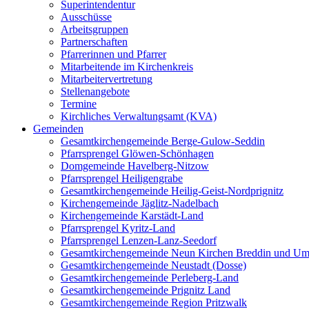
Superintendentur
Ausschüsse
Arbeitsgruppen
Partnerschaften
Pfarrerinnen und Pfarrer
Mitarbeitende im Kirchenkreis
Mitarbeitervertretung
Stellenangebote
Termine
Kirchliches Verwaltungsamt (KVA)
Gemeinden
Gesamtkirchengemeinde Berge-Gulow-Seddin
Pfarrsprengel Glöwen-Schönhagen
Domgemeinde Havelberg-Nitzow
Pfarrsprengel Heiligengrabe
Gesamtkirchengemeinde Heilig-Geist-Nordprignitz
Kirchengemeinde Jäglitz-Nadelbach
Kirchengemeinde Karstädt-Land
Pfarrsprengel Kyritz-Land
Pfarrsprengel Lenzen-Lanz-Seedorf
Gesamtkirchengemeinde Neun Kirchen Breddin und Um
Gesamtkirchengemeinde Neustadt (Dosse)
Gesamtkirchengemeinde Perleberg-Land
Gesamtkirchengemeinde Prignitz Land
Gesamtkirchengemeinde Region Pritzwalk