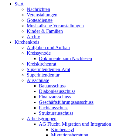
Start
Nachrichten
Veranstaltungen
Gottesdienste
Musikalische Veranstaltungen
Kinder & Familien
Archiv
Kirchenkreis
Aufgaben und Aufbau
Kreissynode
Dokumente zum Nachlesen
Kreiskirchenrat
Superintendenten-Amt
Superintendentur
Ausschüsse
Bauausschuss
Diakonieausschuss
Finanzausschuss
Geschäftsführungsausschuss
Pachtausschuss
Strukturausschuss
Arbeitsgruppen
AG Flucht, Migration und Integration
Kirchenasyl
Migrationsberatung