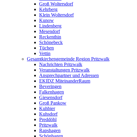
Groß Woltersdorf
Kehrberg
Klein Woltersdorf
Kunow
Lindenberg
Mesendorf
Reckenthin
Schönebeck
Tüchen
Vettin
Gesamtkirchengemeinde Region Pritzwalk
Nachrichten Pritzwalk
Veranstaltungen Pritzwalk
Ansprechpartner und Adressen
EKIDZ MiteinanderRaum
Beveringen
Falkenhagen
Giesensdorf
Groß Pankow
Kuhbier
Kuhsdorf
Preddöhl
Pritzwalk
Rapshagen
Schönhagen