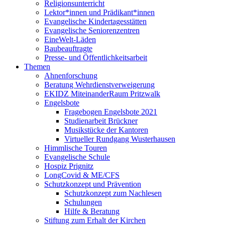
Religionsunterricht
Lektor*innen und Prädikant*innen
Evangelische Kindertagesstätten
Evangelische Seniorenzentren
EineWelt-Läden
Baubeauftragte
Presse- und Öffentlichkeitsarbeit
Themen
Ahnenforschung
Beratung Wehrdienstverweigerung
EKIDZ MiteinanderRaum Pritzwalk
Engelsbote
Fragebogen Engelsbote 2021
Studienarbeit Brückner
Musikstücke der Kantoren
Virtueller Rundgang Wusterhausen
Himmlische Touren
Evangelische Schule
Hospiz Prignitz
LongCovid & ME/CFS
Schutzkonzept und Prävention
Schutzkonzept zum Nachlesen
Schulungen
Hilfe & Beratung
Stiftung zum Erhalt der Kirchen