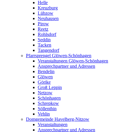
Helle
Kreuzburg
Lübzow
Neuhausen
Pirow
Reetz
Rohlsdorf
Seddin
Tacken
Tangendorf
Pfarrsprengel Glöwen-Schönhagen
Veranstaltungen Glöwen-Schönhagen
Ansprechpartner und Adressen
Bendelin
Glöwen
Görike
Groß Leppin
Netzow
Schönhagen
Schrepkow
Söllenthin
Vehlin
Domgemeinde Havelberg-Nitzow
Veranstaltungen
Ansprechpartner und Adressen