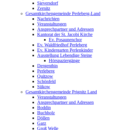
Sieversdorf
Zernitz
Gesamtkirchengemeinde Perleberg-Land
Nachrichten
Veranstaltungen
Ansprechpartner und Adressen
Kantorat der St. Jacobi Kirche
Ev. Posaunenchor
Ev. Waldfriedhof Perleberg
Ev. Kindergarten Perlenkinder
Ausstellung Lebendige Steine
Hörspaziergänge
Dergenthin
Perleberg
Quitzow
Schönfeld
Sükow
Gesamtkirchengemeinde Prignitz Land
Veranstaltungen
Ansprechpartner und Adressen
Boddin
Buchholz
Döllen
Garz
Groß Welle