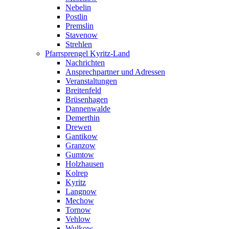
Nebelin
Postlin
Premslin
Stavenow
Strehlen
Pfarrsprengel Kyritz-Land
Nachrichten
Ansprechpartner und Adressen
Veranstaltungen
Breitenfeld
Brüsenhagen
Dannenwalde
Demerthin
Drewen
Gantikow
Granzow
Gumtow
Holzhausen
Kolrep
Kyritz
Langnow
Mechow
Tornow
Vehlow
Wulkow