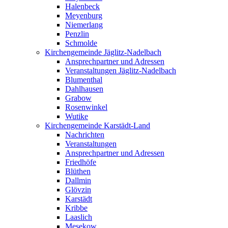
Halenbeck
Meyenburg
Niemerlang
Penzlin
Schmolde
Kirchengemeinde Jäglitz-Nadelbach
Ansprechpartner und Adressen
Veranstaltungen Jäglitz-Nadelbach
Blumenthal
Dahlhausen
Grabow
Rosenwinkel
Wutike
Kirchengemeinde Karstädt-Land
Nachrichten
Veranstaltungen
Ansprechpartner und Adressen
Friedhöfe
Blüthen
Dallmin
Glövzin
Karstädt
Kribbe
Laaslich
Mesekow