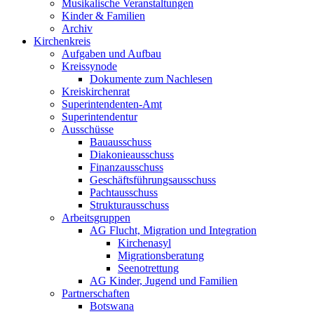
Musikalische Veranstaltungen
Kinder & Familien
Archiv
Kirchenkreis
Aufgaben und Aufbau
Kreissynode
Dokumente zum Nachlesen
Kreiskirchenrat
Superintendenten-Amt
Superintendentur
Ausschüsse
Bauausschuss
Diakonieausschuss
Finanzausschuss
Geschäftsführungsausschuss
Pachtausschuss
Strukturausschuss
Arbeitsgruppen
AG Flucht, Migration und Integration
Kirchenasyl
Migrationsberatung
Seenotrettung
AG Kinder, Jugend und Familien
Partnerschaften
Botswana