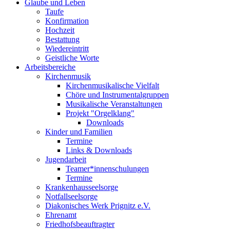
Glaube und Leben
Taufe
Konfirmation
Hochzeit
Bestattung
Wiedereintritt
Geistliche Worte
Arbeitsbereiche
Kirchenmusik
Kirchenmusikalische Vielfalt
Chöre und Instrumentalgruppen
Musikalische Veranstaltungen
Projekt "Orgelklang"
Downloads
Kinder und Familien
Termine
Links & Downloads
Jugendarbeit
Teamer*innenschulungen
Termine
Krankenhausseelsorge
Notfallseelsorge
Diakonisches Werk Prignitz e.V.
Ehrenamt
Friedhofsbeauftragter