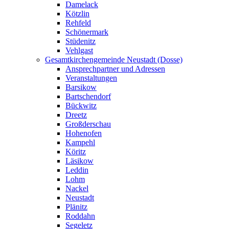
Damelack
Kötzlin
Rehfeld
Schönermark
Stüdenitz
Vehlgast
Gesamtkirchengemeinde Neustadt (Dosse)
Ansprechpartner und Adressen
Veranstaltungen
Barsikow
Bartschendorf
Bückwitz
Dreetz
Großderschau
Hohenofen
Kampehl
Köritz
Läsikow
Leddin
Lohm
Nackel
Neustadt
Plänitz
Roddahn
Segeletz