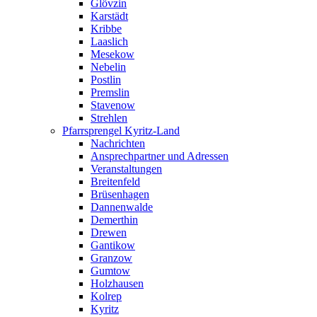
Glövzin
Karstädt
Kribbe
Laaslich
Mesekow
Nebelin
Postlin
Premslin
Stavenow
Strehlen
Pfarrsprengel Kyritz-Land
Nachrichten
Ansprechpartner und Adressen
Veranstaltungen
Breitenfeld
Brüsenhagen
Dannenwalde
Demerthin
Drewen
Gantikow
Granzow
Gumtow
Holzhausen
Kolrep
Kyritz