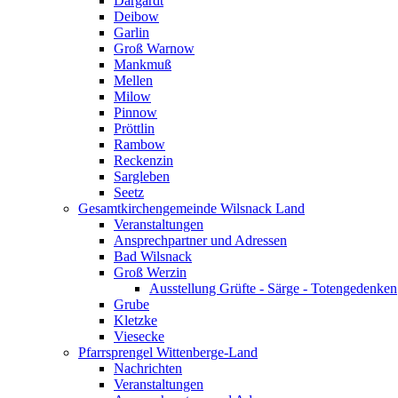
Dargardt
Deibow
Garlin
Groß Warnow
Mankmuß
Mellen
Milow
Pinnow
Pröttlin
Rambow
Reckenzin
Sargleben
Seetz
Gesamtkirchengemeinde Wilsnack Land
Veranstaltungen
Ansprechpartner und Adressen
Bad Wilsnack
Groß Werzin
Ausstellung Grüfte - Särge - Totengedenken
Grube
Kletzke
Viesecke
Pfarrsprengel Wittenberge-Land
Nachrichten
Veranstaltungen