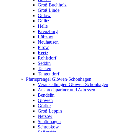
Groß Buchholz
Groß Linde
Gulow
Gülitz
Helle
Kreuzburg
Lübzow
Neuhausen
Pirow
Reetz
Rohlsdorf
Seddin
Tacken
Tangendorf
Pfarrsprengel Glöwen-Schönhagen
Veranstaltungen Glöwen-Schönhagen
Ansprechpartner und Adressen
Bendelin
Glöwen
Görike
Groß Leppin
Netzow
Schönhagen
Schrepkow