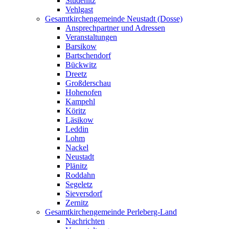
Stüdenitz
Vehlgast
Gesamtkirchengemeinde Neustadt (Dosse)
Ansprechpartner und Adressen
Veranstaltungen
Barsikow
Bartschendorf
Bückwitz
Dreetz
Großderschau
Hohenofen
Kampehl
Köritz
Läsikow
Leddin
Lohm
Nackel
Neustadt
Plänitz
Roddahn
Segeletz
Sieversdorf
Zernitz
Gesamtkirchengemeinde Perleberg-Land
Nachrichten