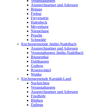
Veranstaltungen
Ansprechpartner und Adressen
Brügge
Frehne
Freyenstein
Halenbeck
Meyenburg
Niemerlang
Penzlin
Schmolde
Kirchengemeinde Jäglitz-Nadelbach
Ansprechpartner und Adressen
Veranstaltungen Jäglitz-Nadelbach
Blumenthal
Dahlhausen
Grabow
Rosenwinkel
Wutike
Kirchengemeinde Karstädt-Land
Nachrichten
Veranstaltungen
Ansprechpartner und Adressen
Friedhöfe
Blüthen
Dallmin