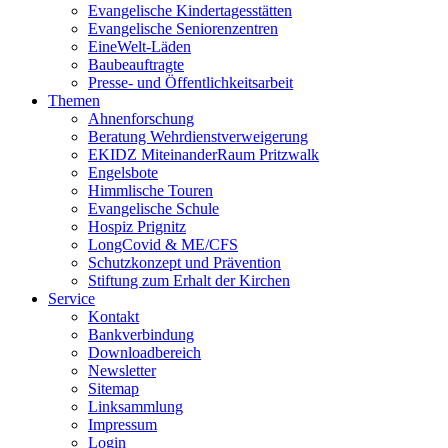
Evangelische Kindertagesstätten
Evangelische Seniorenzentren
EineWelt-Läden
Baubeauftragte
Presse- und Öffentlichkeitsarbeit
Themen
Ahnenforschung
Beratung Wehrdienstverweigerung
EKIDZ MiteinanderRaum Pritzwalk
Engelsbote
Himmlische Touren
Evangelische Schule
Hospiz Prignitz
LongCovid & ME/CFS
Schutzkonzept und Prävention
Stiftung zum Erhalt der Kirchen
Service
Kontakt
Bankverbindung
Downloadbereich
Newsletter
Sitemap
Linksammlung
Impressum
Login