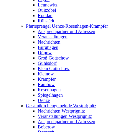
Lennewitz
Quitzöbel
Roddan
Rühstädt
Pfarrsprengel Uenze-Rosenhagen-Krampfer
Ansprechpartner und Adressen
Veranstaltungen
Nachrichten
Burghagen
Düpow
Groß Gottschow
Guhlsdorf
Klein Gottschow
Kleinow
Krampfer
Rambow
Rosenhagen
Spiegelhagen
Uenze
Gesamtkirchengemeinde Westprignitz
Nachrichten Westprignitz
Veranstaltungen Westprignitz
Ansprechpartner und Adressen
Boberow