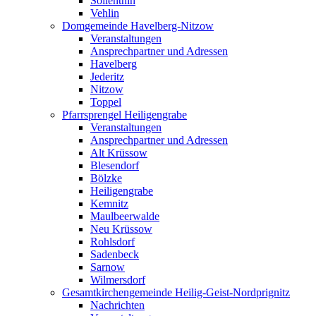
Söllenthin
Vehlin
Domgemeinde Havelberg-Nitzow
Veranstaltungen
Ansprechpartner und Adressen
Havelberg
Jederitz
Nitzow
Toppel
Pfarrsprengel Heiligengrabe
Veranstaltungen
Ansprechpartner und Adressen
Alt Krüssow
Blesendorf
Bölzke
Heiligengrabe
Kemnitz
Maulbeerwalde
Neu Krüssow
Rohlsdorf
Sadenbeck
Sarnow
Wilmersdorf
Gesamtkirchengemeinde Heilig-Geist-Nordprignitz
Nachrichten