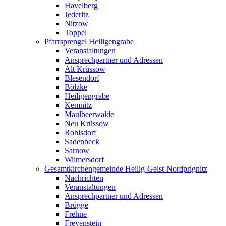
Havelberg
Jederitz
Nitzow
Toppel
Pfarrsprengel Heiligengrabe
Veranstaltungen
Ansprechpartner und Adressen
Alt Krüssow
Blesendorf
Bölzke
Heiligengrabe
Kemnitz
Maulbeerwalde
Neu Krüssow
Rohlsdorf
Sadenbeck
Sarnow
Wilmersdorf
Gesamtkirchengemeinde Heilig-Geist-Nordprignitz
Nachrichten
Veranstaltungen
Ansprechpartner und Adressen
Brügge
Frehne
Freyenstein