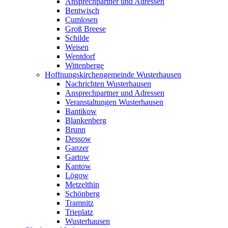
Ansprechpartner und Adressen
Bentwisch
Cumlosen
Groß Breese
Schilde
Weisen
Wentdorf
Wittenberge
Hoffnungskirchengemeinde Wusterhausen
Nachrichten Wusterhausen
Ansprechpartner und Adressen
Veranstaltungen Wusterhausen
Bantikow
Blankenberg
Brunn
Dessow
Ganzer
Gartow
Kantow
Lögow
Metzelthin
Schönberg
Tramnitz
Trieplatz
Wusterhausen