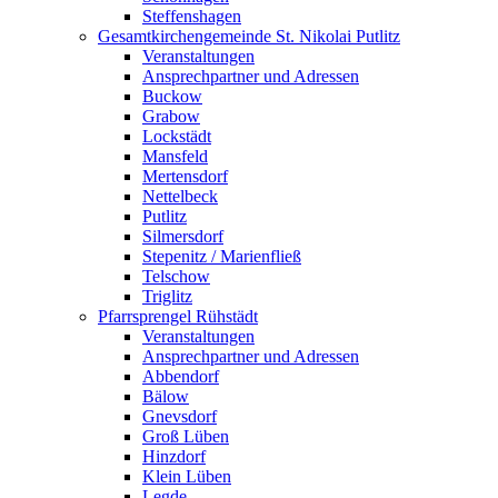
Steffenshagen
Gesamtkirchengemeinde St. Nikolai Putlitz
Veranstaltungen
Ansprechpartner und Adressen
Buckow
Grabow
Lockstädt
Mansfeld
Mertensdorf
Nettelbeck
Putlitz
Silmersdorf
Stepenitz / Marienfließ
Telschow
Triglitz
Pfarrsprengel Rühstädt
Veranstaltungen
Ansprechpartner und Adressen
Abbendorf
Bälow
Gnevsdorf
Groß Lüben
Hinzdorf
Klein Lüben
Legde