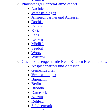
Pfarrsprengel Lenzen-Lanz-Seedorf
Nachrichten
Veranstaltungen
Ansprechpartner und Adressen
Bochin
Ferbitz
Kietz
Lanz
Lenzen
Mödlich
Seedorf
Wootz
Wustrow
Gesamtkirchengemeinde Neun Kirchen Breddin und Um
Ansprechpartner und Adressen
Gemeindebrief
Veranstaltungen
Barenthin
Berlitt
Breddin
Damelack
Kötzlin
Rehfeld
Schönermark