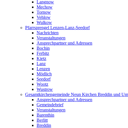
Langnow
Mechow
Tornow
Vehlow
Wulkow
Pfarrsprengel Lenzen-Lanz-Seedorf
Nachrichten
Veranstaltungen
Ansprechpartner und Adressen
Bochin
Ferbitz
Kietz
Lanz
Lenzen
Mödlich
Seedorf
Wootz
Wustrow
Gesamtkirchengemeinde Neun Kirchen Breddin und Um
Ansprechpartner und Adressen
Gemeindebrief
Veranstaltungen
Barenthin
Berlitt
Breddin