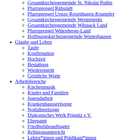
Gesamtkirchengemeinde St. Nikolai Putlitz
Pfarrsprengel Rühstädt
Pfarrsprengel Uenze-Rosenhagen-Krampfer
Gesamtkirchengemeinde Westprignitz
Gesamtkirchengemeinde Wilsnack Land
Pfarrsprengel Wittenberge-Land
Hoffnungskirchengemeinde Wusterhausen
Glaube und Leben
Taufe
Konfirmation
Hochzeit
Bestattung
Wiedereintritt
Geistliche Worte
Arbeitsbereiche
Kirchenmusik
Kinder und Familien
Jugendarbeit
Krankenhausseelsorge
Notfallseelsorge
Diakonisches Werk Prignitz e.V.
Ehrenamt
Friedhofsbeauftragter
Religionsunterricht
Lektor*innen und Prädikant*innen