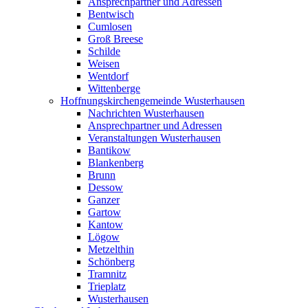
Ansprechpartner und Adressen
Bentwisch
Cumlosen
Groß Breese
Schilde
Weisen
Wentdorf
Wittenberge
Hoffnungskirchengemeinde Wusterhausen
Nachrichten Wusterhausen
Ansprechpartner und Adressen
Veranstaltungen Wusterhausen
Bantikow
Blankenberg
Brunn
Dessow
Ganzer
Gartow
Kantow
Lögow
Metzelthin
Schönberg
Tramnitz
Trieplatz
Wusterhausen