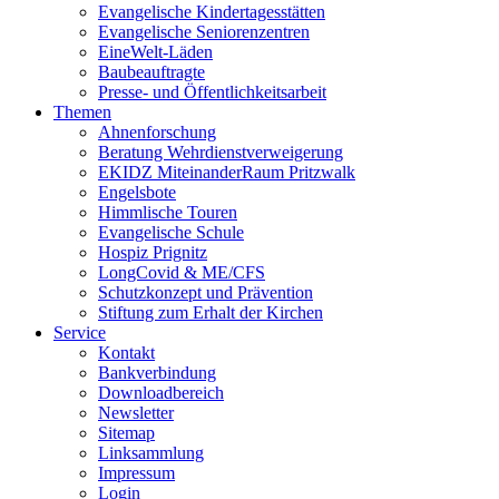
Evangelische Kindertagesstätten
Evangelische Seniorenzentren
EineWelt-Läden
Baubeauftragte
Presse- und Öffentlichkeitsarbeit
Themen
Ahnenforschung
Beratung Wehrdienstverweigerung
EKIDZ MiteinanderRaum Pritzwalk
Engelsbote
Himmlische Touren
Evangelische Schule
Hospiz Prignitz
LongCovid & ME/CFS
Schutzkonzept und Prävention
Stiftung zum Erhalt der Kirchen
Service
Kontakt
Bankverbindung
Downloadbereich
Newsletter
Sitemap
Linksammlung
Impressum
Login