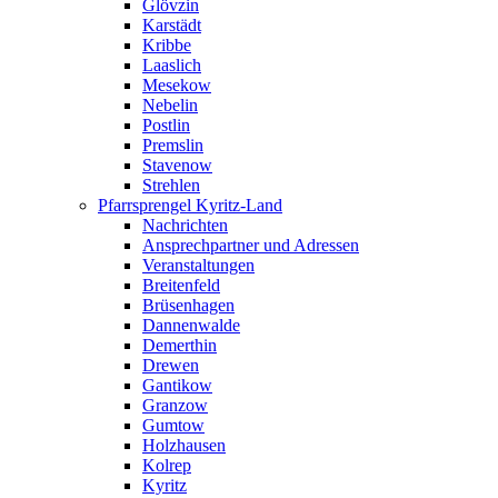
Glövzin
Karstädt
Kribbe
Laaslich
Mesekow
Nebelin
Postlin
Premslin
Stavenow
Strehlen
Pfarrsprengel Kyritz-Land
Nachrichten
Ansprechpartner und Adressen
Veranstaltungen
Breitenfeld
Brüsenhagen
Dannenwalde
Demerthin
Drewen
Gantikow
Granzow
Gumtow
Holzhausen
Kolrep
Kyritz