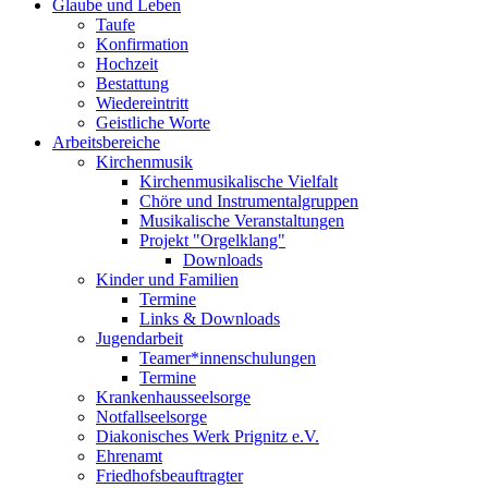
Glaube und Leben
Taufe
Konfirmation
Hochzeit
Bestattung
Wiedereintritt
Geistliche Worte
Arbeitsbereiche
Kirchenmusik
Kirchenmusikalische Vielfalt
Chöre und Instrumentalgruppen
Musikalische Veranstaltungen
Projekt "Orgelklang"
Downloads
Kinder und Familien
Termine
Links & Downloads
Jugendarbeit
Teamer*innenschulungen
Termine
Krankenhausseelsorge
Notfallseelsorge
Diakonisches Werk Prignitz e.V.
Ehrenamt
Friedhofsbeauftragter