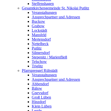
Steffenshagen
Gesamtkirchengemeinde St. Nikolai Putlitz
Veranstaltungen
Ansprechpartner und Adressen
Buckow
Grabow
Lockstädt
Mansfeld
Mertensdorf
Nettelbeck
Putlitz
Silmersdorf
Stepenitz / Marienfließ
Telschow
Triglitz
Pfarrsprengel Rühstädt
Veranstaltungen
Ansprechpartner und Adressen
Abbendorf
Bälow
Gnevsdorf
Groß Lüben
Hinzdorf
Klein Lüben
Legde