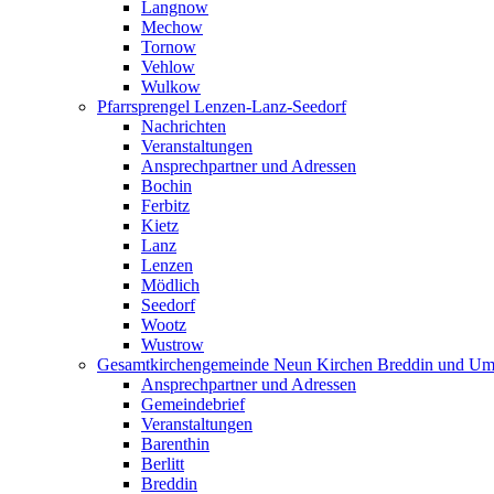
Langnow
Mechow
Tornow
Vehlow
Wulkow
Pfarrsprengel Lenzen-Lanz-Seedorf
Nachrichten
Veranstaltungen
Ansprechpartner und Adressen
Bochin
Ferbitz
Kietz
Lanz
Lenzen
Mödlich
Seedorf
Wootz
Wustrow
Gesamtkirchengemeinde Neun Kirchen Breddin und Um
Ansprechpartner und Adressen
Gemeindebrief
Veranstaltungen
Barenthin
Berlitt
Breddin