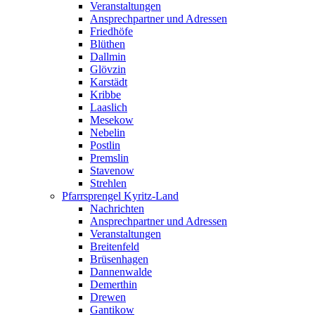
Veranstaltungen
Ansprechpartner und Adressen
Friedhöfe
Blüthen
Dallmin
Glövzin
Karstädt
Kribbe
Laaslich
Mesekow
Nebelin
Postlin
Premslin
Stavenow
Strehlen
Pfarrsprengel Kyritz-Land
Nachrichten
Ansprechpartner und Adressen
Veranstaltungen
Breitenfeld
Brüsenhagen
Dannenwalde
Demerthin
Drewen
Gantikow