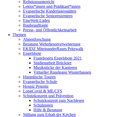
Religionsunterricht
Lektor*innen und Prädikant*innen
Evangelische Kindertagesstätten
Evangelische Seniorenzentren
EineWelt-Läden
Baubeauftragte
Presse- und Öffentlichkeitsarbeit
Themen
Ahnenforschung
Beratung Wehrdienstverweigerung
EKIDZ MiteinanderRaum Pritzwalk
Engelsbote
Fragebogen Engelsbote 2021
Studienarbeit Brückner
Musikstücke der Kantoren
Virtueller Rundgang Wusterhausen
Himmlische Touren
Evangelische Schule
Hospiz Prignitz
LongCovid & ME/CFS
Schutzkonzept und Prävention
Schutzkonzept zum Nachlesen
Schulungen
Hilfe & Beratung
Stiftung zum Erhalt der Kirchen