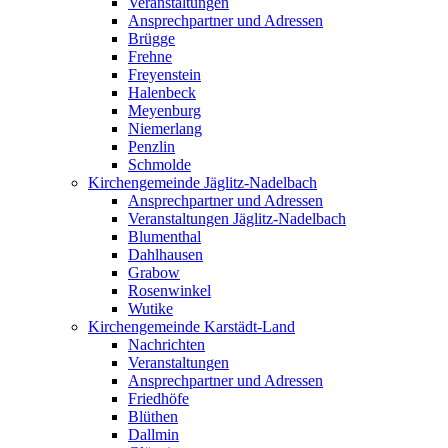
Veranstaltungen
Ansprechpartner und Adressen
Brügge
Frehne
Freyenstein
Halenbeck
Meyenburg
Niemerlang
Penzlin
Schmolde
Kirchengemeinde Jäglitz-Nadelbach
Ansprechpartner und Adressen
Veranstaltungen Jäglitz-Nadelbach
Blumenthal
Dahlhausen
Grabow
Rosenwinkel
Wutike
Kirchengemeinde Karstädt-Land
Nachrichten
Veranstaltungen
Ansprechpartner und Adressen
Friedhöfe
Blüthen
Dallmin