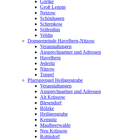
Görike
Groß Leppin
Netzow
Schönhagen
Schrepkow
Söllenthin
Vehlin
Domgemeinde Havelberg-Nitzow
Veranstaltungen
Ansprechpartner und Adressen
Havelberg
Jederitz
Nitzow
Toppel
Pfarrsprengel Heiligengrabe
Veranstaltungen
Ansprechpartner und Adressen
Alt Krüssow
Blesendorf
Bölzke
Heiligengrabe
Kemnitz
Maulbeerwalde
Neu Krüssow
Rohlsdorf