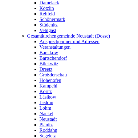
Damelack
Kötzlin
Rehfeld
Schönermark
Stüdenitz
Vehlgast
Gesamtkirchengemeinde Neustadt (Dosse)
Ansprechpartner und Adressen
Veranstaltungen
Barsikow
Bartschendorf
Bückwitz
Dreetz
Großderschau
Hohenofen
Kampehl
Köritz
Läsikow
Leddin
Lohm
Nackel
Neustadt
Plänitz
Roddahn
Segeletz