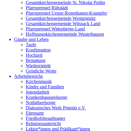
Gesamtkirchengemeinde St. Nikolai Putlitz
Pfarrsprengel Rühstädt
Pfarrsprengel Uenze-Rosenhagen-Krampfer
Gesamtkirchengemeinde Westprignitz
Gesamtkirchengemeinde Wilsnack Land
Pfarrsprengel Wittenberge-Land
Hoffnungskirchengemeinde Wusterhausen
Glaube und Leben
Taufe
Konfirmation
Hochzeit
Bestattung
Wiedereintritt
Geistliche Worte
Arbeitsbereiche
Kirchenmusik
Kinder und Familien
Jugendarbeit
Krankenhausseelsorge
Notfallseelsorge
Diakonisches Werk Prignitz e.V.
Ehrenamt
Friedhofsbeauftragter
Religionsunterricht
Lektor*innen und Prädikant*innen