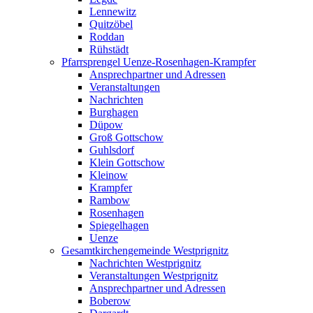
Lennewitz
Quitzöbel
Roddan
Rühstädt
Pfarrsprengel Uenze-Rosenhagen-Krampfer
Ansprechpartner und Adressen
Veranstaltungen
Nachrichten
Burghagen
Düpow
Groß Gottschow
Guhlsdorf
Klein Gottschow
Kleinow
Krampfer
Rambow
Rosenhagen
Spiegelhagen
Uenze
Gesamtkirchengemeinde Westprignitz
Nachrichten Westprignitz
Veranstaltungen Westprignitz
Ansprechpartner und Adressen
Boberow