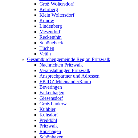
Groß Woltersdorf
Kehrberg
Klein Woltersdorf
Kunow
Lindenberg
Mesendorf
Reckenthin
Schönebeck
Tüchen
Vettin
Gesamtkirchengemeinde Region Pritzwalk
Nachrichten Pritzwalk
Veranstaltungen Pritzwalk
Ansprechpartner und Adressen
EKIDZ MiteinanderRaum
Beveringen
Falkenhagen
Giesensdorf
Groß Pankow
Kuhbier
Kuhsdorf
Preddöhl
Pritzwalk
Rapshagen
Schönhagen