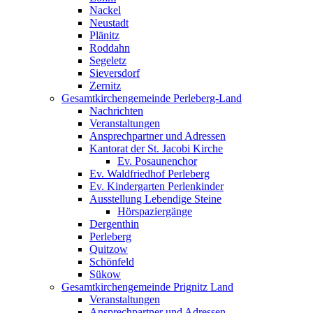
Nackel
Neustadt
Plänitz
Roddahn
Segeletz
Sieversdorf
Zernitz
Gesamtkirchengemeinde Perleberg-Land
Nachrichten
Veranstaltungen
Ansprechpartner und Adressen
Kantorat der St. Jacobi Kirche
Ev. Posaunenchor
Ev. Waldfriedhof Perleberg
Ev. Kindergarten Perlenkinder
Ausstellung Lebendige Steine
Hörspaziergänge
Dergenthin
Perleberg
Quitzow
Schönfeld
Sükow
Gesamtkirchengemeinde Prignitz Land
Veranstaltungen
Ansprechpartner und Adressen