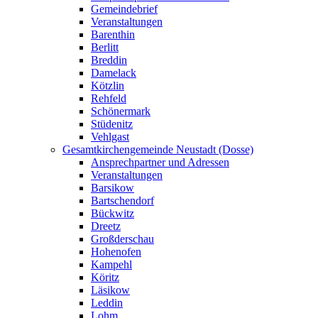
Gemeindebrief
Veranstaltungen
Barenthin
Berlitt
Breddin
Damelack
Kötzlin
Rehfeld
Schönermark
Stüdenitz
Vehlgast
Gesamtkirchengemeinde Neustadt (Dosse)
Ansprechpartner und Adressen
Veranstaltungen
Barsikow
Bartschendorf
Bückwitz
Dreetz
Großderschau
Hohenofen
Kampehl
Köritz
Läsikow
Leddin
Lohm