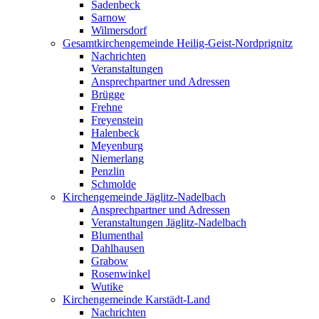
Sadenbeck
Sarnow
Wilmersdorf
Gesamtkirchengemeinde Heilig-Geist-Nordprignitz
Nachrichten
Veranstaltungen
Ansprechpartner und Adressen
Brügge
Frehne
Freyenstein
Halenbeck
Meyenburg
Niemerlang
Penzlin
Schmolde
Kirchengemeinde Jäglitz-Nadelbach
Ansprechpartner und Adressen
Veranstaltungen Jäglitz-Nadelbach
Blumenthal
Dahlhausen
Grabow
Rosenwinkel
Wutike
Kirchengemeinde Karstädt-Land
Nachrichten