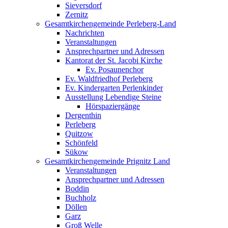
Sieversdorf
Zernitz
Gesamtkirchengemeinde Perleberg-Land
Nachrichten
Veranstaltungen
Ansprechpartner und Adressen
Kantorat der St. Jacobi Kirche
Ev. Posaunenchor
Ev. Waldfriedhof Perleberg
Ev. Kindergarten Perlenkinder
Ausstellung Lebendige Steine
Hörspaziergänge
Dergenthin
Perleberg
Quitzow
Schönfeld
Sükow
Gesamtkirchengemeinde Prignitz Land
Veranstaltungen
Ansprechpartner und Adressen
Boddin
Buchholz
Döllen
Garz
Groß Welle