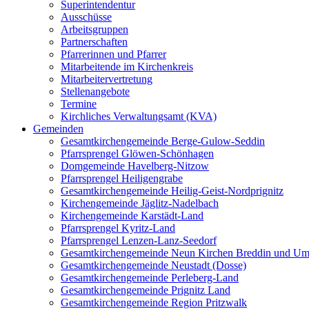
Superintendentur
Ausschüsse
Arbeitsgruppen
Partnerschaften
Pfarrerinnen und Pfarrer
Mitarbeitende im Kirchenkreis
Mitarbeitervertretung
Stellenangebote
Termine
Kirchliches Verwaltungsamt (KVA)
Gemeinden
Gesamtkirchengemeinde Berge-Gulow-Seddin
Pfarrsprengel Glöwen-Schönhagen
Domgemeinde Havelberg-Nitzow
Pfarrsprengel Heiligengrabe
Gesamtkirchengemeinde Heilig-Geist-Nordprignitz
Kirchengemeinde Jäglitz-Nadelbach
Kirchengemeinde Karstädt-Land
Pfarrsprengel Kyritz-Land
Pfarrsprengel Lenzen-Lanz-Seedorf
Gesamtkirchengemeinde Neun Kirchen Breddin und Um
Gesamtkirchengemeinde Neustadt (Dosse)
Gesamtkirchengemeinde Perleberg-Land
Gesamtkirchengemeinde Prignitz Land
Gesamtkirchengemeinde Region Pritzwalk