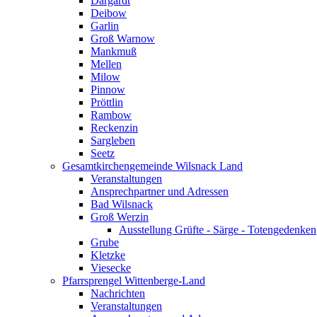
Dargardt
Deibow
Garlin
Groß Warnow
Mankmuß
Mellen
Milow
Pinnow
Pröttlin
Rambow
Reckenzin
Sargleben
Seetz
Gesamtkirchengemeinde Wilsnack Land
Veranstaltungen
Ansprechpartner und Adressen
Bad Wilsnack
Groß Werzin
Ausstellung Grüfte - Särge - Totengedenken
Grube
Kletzke
Viesecke
Pfarrsprengel Wittenberge-Land
Nachrichten
Veranstaltungen