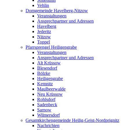
Söllenthin
Vehlin
Domgemeinde Havelberg-Nitzow
Veranstaltungen
Ansprechpartner und Adressen
Havelberg
Jederitz
Nitzow
Toppel
Pfarrsprengel Heiligengrabe
Veranstaltungen
Ansprechpartner und Adressen
Alt Krüssow
Blesendorf
Bölzke
Heiligengrabe
Kemnitz
Maulbeerwalde
Neu Krüssow
Rohlsdorf
Sadenbeck
Sarnow
Wilmersdorf
Gesamtkirchengemeinde Heilig-Geist-Nordprignitz
Nachrichten