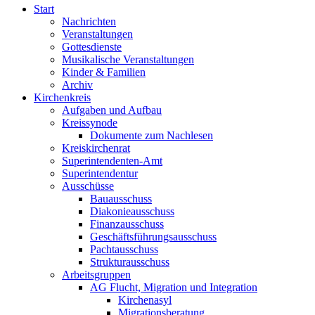
Start
Nachrichten
Veranstaltungen
Gottesdienste
Musikalische Veranstaltungen
Kinder & Familien
Archiv
Kirchenkreis
Aufgaben und Aufbau
Kreissynode
Dokumente zum Nachlesen
Kreiskirchenrat
Superintendenten-Amt
Superintendentur
Ausschüsse
Bauausschuss
Diakonieausschuss
Finanzausschuss
Geschäftsführungsausschuss
Pachtausschuss
Strukturausschuss
Arbeitsgruppen
AG Flucht, Migration und Integration
Kirchenasyl
Migrationsberatung