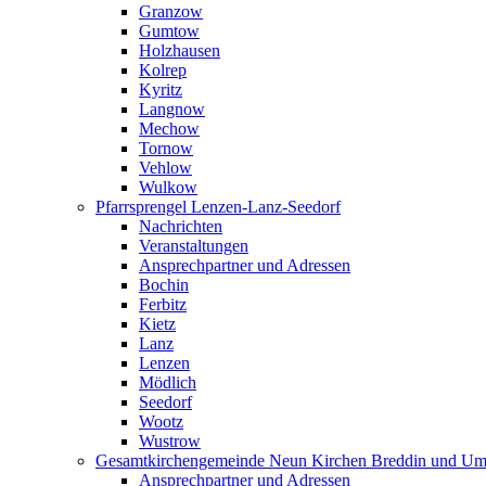
Granzow
Gumtow
Holzhausen
Kolrep
Kyritz
Langnow
Mechow
Tornow
Vehlow
Wulkow
Pfarrsprengel Lenzen-Lanz-Seedorf
Nachrichten
Veranstaltungen
Ansprechpartner und Adressen
Bochin
Ferbitz
Kietz
Lanz
Lenzen
Mödlich
Seedorf
Wootz
Wustrow
Gesamtkirchengemeinde Neun Kirchen Breddin und Um
Ansprechpartner und Adressen