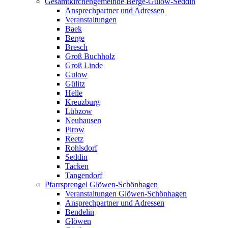
Gesamtkirchengemeinde Berge-Gulow-Seddin
Ansprechpartner und Adressen
Veranstaltungen
Baek
Berge
Bresch
Groß Buchholz
Groß Linde
Gulow
Gülitz
Helle
Kreuzburg
Lübzow
Neuhausen
Pirow
Reetz
Rohlsdorf
Seddin
Tacken
Tangendorf
Pfarrsprengel Glöwen-Schönhagen
Veranstaltungen Glöwen-Schönhagen
Ansprechpartner und Adressen
Bendelin
Glöwen