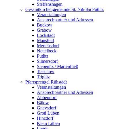
Steffenshagen
Gesamtkirchengemeinde St. Nikolai Putlitz
Veranstaltungen
Ansprechpartner und Adressen
Buckow
Grabow
Lockstädt
Mansfeld
Mertensdorf
Nettelbeck
Putlitz
Silmersdorf
Stepenitz / Marienfließ
Telschow
Triglitz
Pfarrsprengel Rühstädt
Veranstaltungen
Ansprechpartner und Adressen
Abbendorf
Bälow
Gnevsdorf
Groß Lüben
Hinzdorf
Klein Lüben
Legde