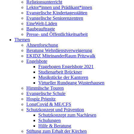
Religionsunterricht
Lektor*innen und Prädikant*innen
Evangelische Kindertagesstätten
Evangelische Seniorenzentren
EineWelt-Läden
Baubeauftragte
Presse- und Öffentlichkeitsarbeit
Themen
Ahnenforschung
Beratung Wehrdienstverweigerung
EKIDZ MiteinanderRaum Pritzwalk
Engelsbote
Fragebogen Engelsbote 2021
Studienarbeit Brückner
Musikstücke der Kantoren
Virtueller Rundgang Wusterhausen
Himmlische Touren
Evangelische Schule
Hospiz Prignitz
LongCovid & ME/CFS
Schutzkonzept und Prävention
Schutzkonzept zum Nachlesen
Schulungen
Hilfe & Beratung
Stiftung zum Erhalt der Kirchen