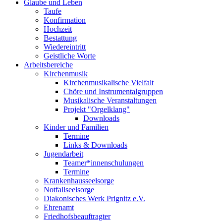
Glaube und Leben
Taufe
Konfirmation
Hochzeit
Bestattung
Wiedereintritt
Geistliche Worte
Arbeitsbereiche
Kirchenmusik
Kirchenmusikalische Vielfalt
Chöre und Instrumentalgruppen
Musikalische Veranstaltungen
Projekt "Orgelklang"
Downloads
Kinder und Familien
Termine
Links & Downloads
Jugendarbeit
Teamer*innenschulungen
Termine
Krankenhausseelsorge
Notfallseelsorge
Diakonisches Werk Prignitz e.V.
Ehrenamt
Friedhofsbeauftragter