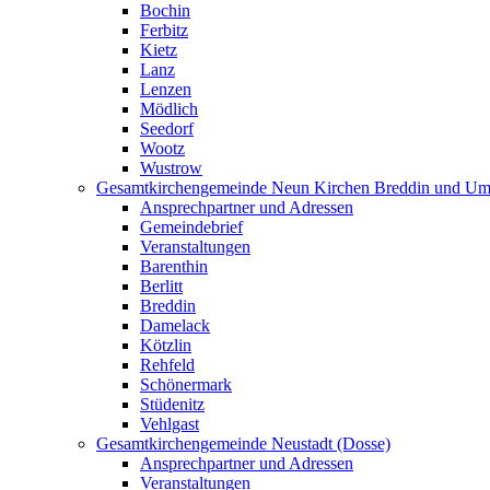
Bochin
Ferbitz
Kietz
Lanz
Lenzen
Mödlich
Seedorf
Wootz
Wustrow
Gesamtkirchengemeinde Neun Kirchen Breddin und Um
Ansprechpartner und Adressen
Gemeindebrief
Veranstaltungen
Barenthin
Berlitt
Breddin
Damelack
Kötzlin
Rehfeld
Schönermark
Stüdenitz
Vehlgast
Gesamtkirchengemeinde Neustadt (Dosse)
Ansprechpartner und Adressen
Veranstaltungen