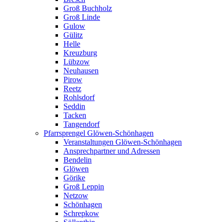
Groß Buchholz
Groß Linde
Gulow
Gülitz
Helle
Kreuzburg
Lübzow
Neuhausen
Pirow
Reetz
Rohlsdorf
Seddin
Tacken
Tangendorf
Pfarrsprengel Glöwen-Schönhagen
Veranstaltungen Glöwen-Schönhagen
Ansprechpartner und Adressen
Bendelin
Glöwen
Görike
Groß Leppin
Netzow
Schönhagen
Schrepkow