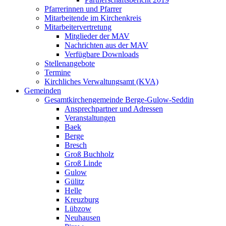
Pfarrerinnen und Pfarrer
Mitarbeitende im Kirchenkreis
Mitarbeitervertretung
Mitglieder der MAV
Nachrichten aus der MAV
Verfügbare Downloads
Stellenangebote
Termine
Kirchliches Verwaltungsamt (KVA)
Gemeinden
Gesamtkirchengemeinde Berge-Gulow-Seddin
Ansprechpartner und Adressen
Veranstaltungen
Baek
Berge
Bresch
Groß Buchholz
Groß Linde
Gulow
Gülitz
Helle
Kreuzburg
Lübzow
Neuhausen