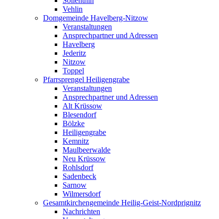
Söllenthin
Vehlin
Domgemeinde Havelberg-Nitzow
Veranstaltungen
Ansprechpartner und Adressen
Havelberg
Jederitz
Nitzow
Toppel
Pfarrsprengel Heiligengrabe
Veranstaltungen
Ansprechpartner und Adressen
Alt Krüssow
Blesendorf
Bölzke
Heiligengrabe
Kemnitz
Maulbeerwalde
Neu Krüssow
Rohlsdorf
Sadenbeck
Sarnow
Wilmersdorf
Gesamtkirchengemeinde Heilig-Geist-Nordprignitz
Nachrichten