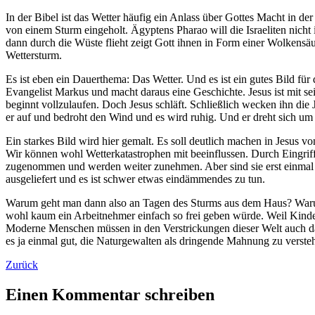
In der Bibel ist das Wetter häufig ein Anlass über Gottes Macht in d
von einem Sturm eingeholt. Ägyptens Pharao will die Israeliten nicht 
dann durch die Wüste flieht zeigt Gott ihnen in Form einer Wolkensä
Wettersturm.
Es ist eben ein Dauerthema: Das Wetter. Und es ist ein gutes Bild fü
Evangelist Markus und macht daraus eine Geschichte. Jesus ist mit se
beginnt vollzulaufen. Doch Jesus schläft. Schließlich wecken ihn die 
er auf und bedroht den Wind und es wird ruhig. Und er dreht sich um
Ein starkes Bild wird hier gemalt. Es soll deutlich machen in Jesus
Wir können wohl Wetterkatastrophen mit beeinflussen. Durch Eingrif
zugenommen und werden weiter zunehmen. Aber sind sie erst einmal 
ausgeliefert und es ist schwer etwas eindämmendes zu tun.
Warum geht man dann also an Tagen des Sturms aus dem Haus? Warum
wohl kaum ein Arbeitnehmer einfach so frei geben würde. Weil Kind
Moderne Menschen müssen in den Verstrickungen dieser Welt auch dann 
es ja einmal gut, die Naturgewalten als dringende Mahnung zu versteh
Zurück
Einen Kommentar schreiben