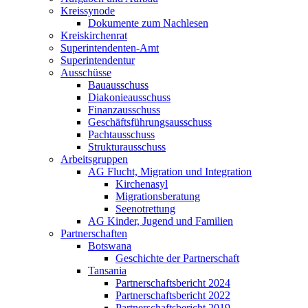
Kreissynode
Dokumente zum Nachlesen
Kreiskirchenrat
Superintendenten-Amt
Superintendentur
Ausschüsse
Bauausschuss
Diakonieausschuss
Finanzausschuss
Geschäftsführungsausschuss
Pachtausschuss
Strukturausschuss
Arbeitsgruppen
AG Flucht, Migration und Integration
Kirchenasyl
Migrationsberatung
Seenotrettung
AG Kinder, Jugend und Familien
Partnerschaften
Botswana
Geschichte der Partnerschaft
Tansania
Partnerschaftsbericht 2024
Partnerschaftsbericht 2022
Partnerschaftsbericht 2019