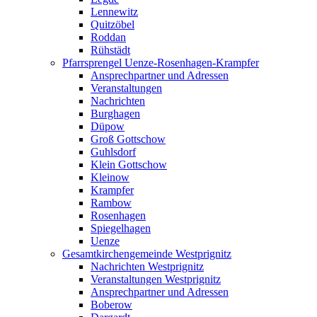
Lennewitz
Quitzöbel
Roddan
Rühstädt
Pfarrsprengel Uenze-Rosenhagen-Krampfer
Ansprechpartner und Adressen
Veranstaltungen
Nachrichten
Burghagen
Düpow
Groß Gottschow
Guhlsdorf
Klein Gottschow
Kleinow
Krampfer
Rambow
Rosenhagen
Spiegelhagen
Uenze
Gesamtkirchengemeinde Westprignitz
Nachrichten Westprignitz
Veranstaltungen Westprignitz
Ansprechpartner und Adressen
Boberow