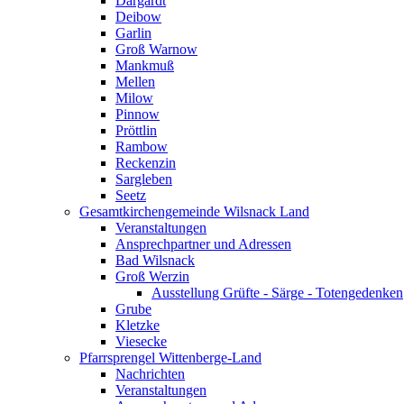
Dargardt
Deibow
Garlin
Groß Warnow
Mankmuß
Mellen
Milow
Pinnow
Pröttlin
Rambow
Reckenzin
Sargleben
Seetz
Gesamtkirchengemeinde Wilsnack Land
Veranstaltungen
Ansprechpartner und Adressen
Bad Wilsnack
Groß Werzin
Ausstellung Grüfte - Särge - Totengedenken
Grube
Kletzke
Viesecke
Pfarrsprengel Wittenberge-Land
Nachrichten
Veranstaltungen