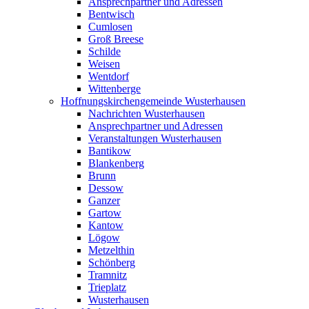
Ansprechpartner und Adressen
Bentwisch
Cumlosen
Groß Breese
Schilde
Weisen
Wentdorf
Wittenberge
Hoffnungskirchengemeinde Wusterhausen
Nachrichten Wusterhausen
Ansprechpartner und Adressen
Veranstaltungen Wusterhausen
Bantikow
Blankenberg
Brunn
Dessow
Ganzer
Gartow
Kantow
Lögow
Metzelthin
Schönberg
Tramnitz
Trieplatz
Wusterhausen