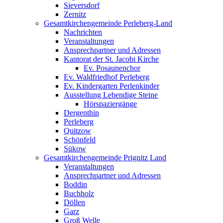
Sieversdorf
Zernitz
Gesamtkirchengemeinde Perleberg-Land
Nachrichten
Veranstaltungen
Ansprechpartner und Adressen
Kantorat der St. Jacobi Kirche
Ev. Posaunenchor
Ev. Waldfriedhof Perleberg
Ev. Kindergarten Perlenkinder
Ausstellung Lebendige Steine
Hörspaziergänge
Dergenthin
Perleberg
Quitzow
Schönfeld
Sükow
Gesamtkirchengemeinde Prignitz Land
Veranstaltungen
Ansprechpartner und Adressen
Boddin
Buchholz
Döllen
Garz
Groß Welle