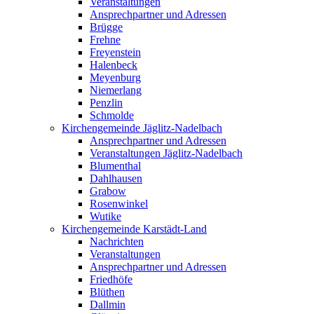
Veranstaltungen
Ansprechpartner und Adressen
Brügge
Frehne
Freyenstein
Halenbeck
Meyenburg
Niemerlang
Penzlin
Schmolde
Kirchengemeinde Jäglitz-Nadelbach
Ansprechpartner und Adressen
Veranstaltungen Jäglitz-Nadelbach
Blumenthal
Dahlhausen
Grabow
Rosenwinkel
Wutike
Kirchengemeinde Karstädt-Land
Nachrichten
Veranstaltungen
Ansprechpartner und Adressen
Friedhöfe
Blüthen
Dallmin