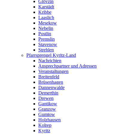
Glövzin
Karstädt
Kribbe
Laaslich
Mesekow
Nebelin
Postlin
Premslin
Stavenow
Strehlen
Pfarrsprengel Kyritz-Land
Nachrichten
Ansprechpartner und Adressen
Veranstaltungen
Breitenfeld
Brüsenhagen
Dannenwalde
Demerthin
Drewen
Gantikow
Granzow
Gumtow
Holzhausen
Kolrep
Kyritz