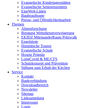
Evangelische Kindertagesstätten
Evangelische Seniorenzentren
EineWelt-Läden
Baubeauftragte
Presse- und Öffentlichkeitsarbeit
Themen
Ahnenforschung
Beratung Wehrdienstverweigerung
EKIDZ MiteinanderRaum Pritzwalk
Engelsbote
Himmlische Touren
Evangelische Schule
Hospiz Prignitz
LongCovid & ME/CFS
Schutzkonzept und Prävention
Stiftung zum Erhalt der Kirchen
Service
Kontakt
Bankverbindung
Downloadbereich
Newsletter
Sitemap
Linksammlung
Impressum
Login