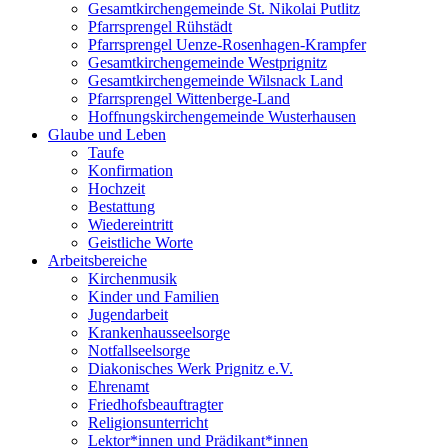
Gesamtkirchengemeinde St. Nikolai Putlitz
Pfarrsprengel Rühstädt
Pfarrsprengel Uenze-Rosenhagen-Krampfer
Gesamtkirchengemeinde Westprignitz
Gesamtkirchengemeinde Wilsnack Land
Pfarrsprengel Wittenberge-Land
Hoffnungskirchengemeinde Wusterhausen
Glaube und Leben
Taufe
Konfirmation
Hochzeit
Bestattung
Wiedereintritt
Geistliche Worte
Arbeitsbereiche
Kirchenmusik
Kinder und Familien
Jugendarbeit
Krankenhausseelsorge
Notfallseelsorge
Diakonisches Werk Prignitz e.V.
Ehrenamt
Friedhofsbeauftragter
Religionsunterricht
Lektor*innen und Prädikant*innen