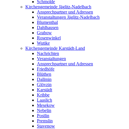
Schmolde
Kirchengemeinde Jäglitz-Nadelbach
Ansprechpartner und Adressen
Veranstaltungen Jäglitz-Nadelbach
Blumenthal
Dahlhausen
Grabow
Rosenwinkel
Wutike
Kirchengemeinde Karstädt-Land
Nachrichten
Veranstaltungen
Ansprechpartner und Adressen
Friedhöfe
Blüthen
Dallmin
Glövzin
Karstädt
Kribbe
Laaslich
Mesekow
Nebelin
Postlin
Premslin
Stavenow