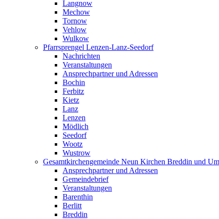
Langnow
Mechow
Tornow
Vehlow
Wulkow
Pfarrsprengel Lenzen-Lanz-Seedorf
Nachrichten
Veranstaltungen
Ansprechpartner und Adressen
Bochin
Ferbitz
Kietz
Lanz
Lenzen
Mödlich
Seedorf
Wootz
Wustrow
Gesamtkirchengemeinde Neun Kirchen Breddin und Um
Ansprechpartner und Adressen
Gemeindebrief
Veranstaltungen
Barenthin
Berlitt
Breddin