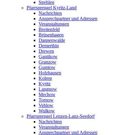
Strehlen
Pfarrsprengel Kyritz-Land
Nachrichten
Ansprechpartner und Adressen
Veranstaltungen
Breitenfeld
Brüsenhagen
Dannenwalde
Demerthin
Drewen
Gantikow
Granzow
Gumtow
Holzhausen
Kolrep
Kyritz
Langnow
Mechow
Tornow
Vehlow
Wulkow
Pfarrsprengel Lenzen-Lanz-Seedorf
Nachrichten
Veranstaltungen
Ansprechpartner und Adressen