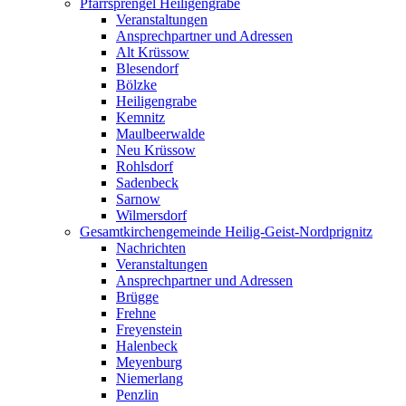
Pfarrsprengel Heiligengrabe
Veranstaltungen
Ansprechpartner und Adressen
Alt Krüssow
Blesendorf
Bölzke
Heiligengrabe
Kemnitz
Maulbeerwalde
Neu Krüssow
Rohlsdorf
Sadenbeck
Sarnow
Wilmersdorf
Gesamtkirchengemeinde Heilig-Geist-Nordprignitz
Nachrichten
Veranstaltungen
Ansprechpartner und Adressen
Brügge
Frehne
Freyenstein
Halenbeck
Meyenburg
Niemerlang
Penzlin