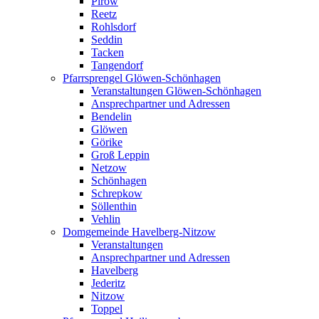
Pirow
Reetz
Rohlsdorf
Seddin
Tacken
Tangendorf
Pfarrsprengel Glöwen-Schönhagen
Veranstaltungen Glöwen-Schönhagen
Ansprechpartner und Adressen
Bendelin
Glöwen
Görike
Groß Leppin
Netzow
Schönhagen
Schrepkow
Söllenthin
Vehlin
Domgemeinde Havelberg-Nitzow
Veranstaltungen
Ansprechpartner und Adressen
Havelberg
Jederitz
Nitzow
Toppel