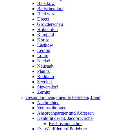
Barsikow
Bartschendorf
Bückwitz
Dreetz
Großderschau
Hohenofen
Kampehl
Köritz
Läsikow
Leddin
Lohm
Nackel
Neustadt
Plänitz
Roddahn
Segeletz
Sieversdorf
Zernitz
Gesamtkirchengemeinde Perleberg-Land
Nachrichten
Veranstaltungen
Ansprechpartner und Adressen
Kantorat der St. Jacobi Kirche
Ev. Posaunenchor
Ev. Waldfriedhof Perleberg