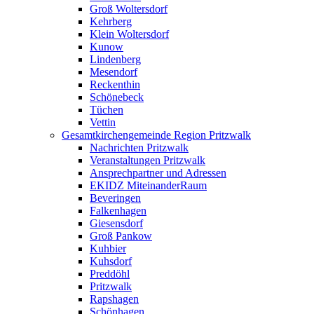
Groß Woltersdorf
Kehrberg
Klein Woltersdorf
Kunow
Lindenberg
Mesendorf
Reckenthin
Schönebeck
Tüchen
Vettin
Gesamtkirchengemeinde Region Pritzwalk
Nachrichten Pritzwalk
Veranstaltungen Pritzwalk
Ansprechpartner und Adressen
EKIDZ MiteinanderRaum
Beveringen
Falkenhagen
Giesensdorf
Groß Pankow
Kuhbier
Kuhsdorf
Preddöhl
Pritzwalk
Rapshagen
Schönhagen