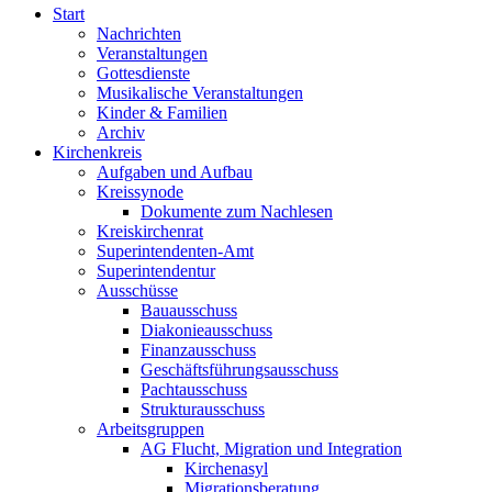
Start
Nachrichten
Veranstaltungen
Gottesdienste
Musikalische Veranstaltungen
Kinder & Familien
Archiv
Kirchenkreis
Aufgaben und Aufbau
Kreissynode
Dokumente zum Nachlesen
Kreiskirchenrat
Superintendenten-Amt
Superintendentur
Ausschüsse
Bauausschuss
Diakonieausschuss
Finanzausschuss
Geschäftsführungsausschuss
Pachtausschuss
Strukturausschuss
Arbeitsgruppen
AG Flucht, Migration und Integration
Kirchenasyl
Migrationsberatung