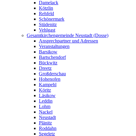
Damelack
Kötzlin
Rehfeld
Schönermark
Stüdenitz
Vehlgast
Gesamtkirchengemeinde Neustadt (Dosse)
Ansprechpartner und Adressen
Veranstaltungen
Barsikow
Bartschendorf
Bückwitz
Dreetz
Großderschau
Hohenofen
Kampehl
Köritz
Läsikow
Leddin
Lohm
Nackel
Neustadt
Plänitz
Roddahn
Segeletz