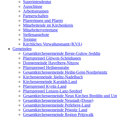
Superintendentur
Ausschüsse
Arbeitsgruppen
Partnerschaften
Pfarrerinnen und Pfarrer
Mitarbeitende im Kirchenkreis
Mitarbeitervertretung
Stellenangebote
Termine
Kirchliches Verwaltungsamt (KVA)
Gemeinden
Gesamtkirchengemeinde Berge-Gulow-Seddin
Pfarrsprengel Glöwen-Schönhagen
Domgemeinde Havelberg-Nitzow
Pfarrsprengel Heiligengrabe
Gesamtkirchengemeinde Heilig-Geist-Nordprignitz
Kirchengemeinde Jäglitz-Nadelbach
Kirchengemeinde Karstädt-Land
Pfarrsprengel Kyritz-Land
Pfarrsprengel Lenzen-Lanz-Seedorf
Gesamtkirchengemeinde Neun Kirchen Breddin und Um
Gesamtkirchengemeinde Neustadt (Dosse)
Gesamtkirchengemeinde Perleberg-Land
Gesamtkirchengemeinde Prignitz Land
Gesamtkirchengemeinde Region Pritzwalk