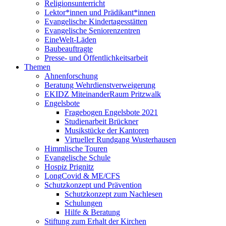
Religionsunterricht
Lektor*innen und Prädikant*innen
Evangelische Kindertagesstätten
Evangelische Seniorenzentren
EineWelt-Läden
Baubeauftragte
Presse- und Öffentlichkeitsarbeit
Themen
Ahnenforschung
Beratung Wehrdienstverweigerung
EKIDZ MiteinanderRaum Pritzwalk
Engelsbote
Fragebogen Engelsbote 2021
Studienarbeit Brückner
Musikstücke der Kantoren
Virtueller Rundgang Wusterhausen
Himmlische Touren
Evangelische Schule
Hospiz Prignitz
LongCovid & ME/CFS
Schutzkonzept und Prävention
Schutzkonzept zum Nachlesen
Schulungen
Hilfe & Beratung
Stiftung zum Erhalt der Kirchen