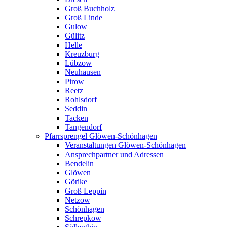
Groß Buchholz
Groß Linde
Gulow
Gülitz
Helle
Kreuzburg
Lübzow
Neuhausen
Pirow
Reetz
Rohlsdorf
Seddin
Tacken
Tangendorf
Pfarrsprengel Glöwen-Schönhagen
Veranstaltungen Glöwen-Schönhagen
Ansprechpartner und Adressen
Bendelin
Glöwen
Görike
Groß Leppin
Netzow
Schönhagen
Schrepkow