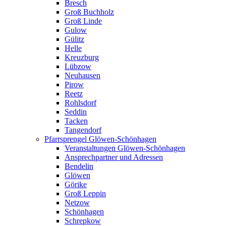
Bresch
Groß Buchholz
Groß Linde
Gulow
Gülitz
Helle
Kreuzburg
Lübzow
Neuhausen
Pirow
Reetz
Rohlsdorf
Seddin
Tacken
Tangendorf
Pfarrsprengel Glöwen-Schönhagen
Veranstaltungen Glöwen-Schönhagen
Ansprechpartner und Adressen
Bendelin
Glöwen
Görike
Groß Leppin
Netzow
Schönhagen
Schrepkow