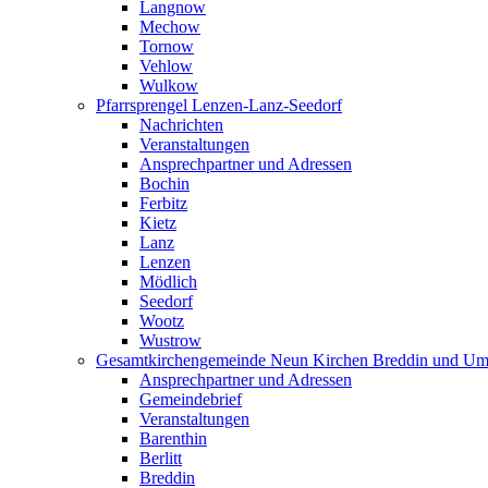
Langnow
Mechow
Tornow
Vehlow
Wulkow
Pfarrsprengel Lenzen-Lanz-Seedorf
Nachrichten
Veranstaltungen
Ansprechpartner und Adressen
Bochin
Ferbitz
Kietz
Lanz
Lenzen
Mödlich
Seedorf
Wootz
Wustrow
Gesamtkirchengemeinde Neun Kirchen Breddin und Um
Ansprechpartner und Adressen
Gemeindebrief
Veranstaltungen
Barenthin
Berlitt
Breddin