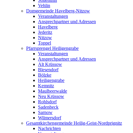
Söllenthin
Vehlin
Domgemeinde Havelberg-Nitzow
Veranstaltungen
Ansprechpartner und Adressen
Havelberg
Jederitz
Nitzow
Toppel
Pfarrsprengel Heiligengrabe
Veranstaltungen
Ansprechpartner und Adressen
Alt Krüssow
Blesendorf
Bölzke
Heiligengrabe
Kemnitz
Maulbeerwalde
Neu Krüssow
Rohlsdorf
Sadenbeck
Sarnow
Wilmersdorf
Gesamtkirchengemeinde Heilig-Geist-Nordprignitz
Nachrichten