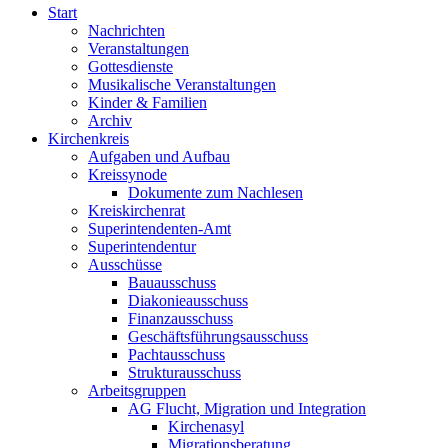
Start
Nachrichten
Veranstaltungen
Gottesdienste
Musikalische Veranstaltungen
Kinder & Familien
Archiv
Kirchenkreis
Aufgaben und Aufbau
Kreissynode
Dokumente zum Nachlesen
Kreiskirchenrat
Superintendenten-Amt
Superintendentur
Ausschüsse
Bauausschuss
Diakonieausschuss
Finanzausschuss
Geschäftsführungsausschuss
Pachtausschuss
Strukturausschuss
Arbeitsgruppen
AG Flucht, Migration und Integration
Kirchenasyl
Migrationsberatung