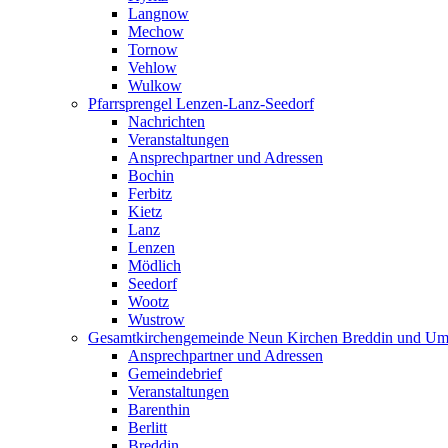
Langnow
Mechow
Tornow
Vehlow
Wulkow
Pfarrsprengel Lenzen-Lanz-Seedorf
Nachrichten
Veranstaltungen
Ansprechpartner und Adressen
Bochin
Ferbitz
Kietz
Lanz
Lenzen
Mödlich
Seedorf
Wootz
Wustrow
Gesamtkirchengemeinde Neun Kirchen Breddin und Um
Ansprechpartner und Adressen
Gemeindebrief
Veranstaltungen
Barenthin
Berlitt
Breddin