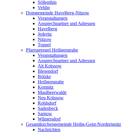
Söllenthin
Vehlin
Domgemeinde Havelberg-Nitzow
Veranstaltungen
Ansprechpartner und Adressen
Havelberg
Jederitz
Nitzow
Toppel
Pfarrsprengel Heiligengrabe
Veranstaltungen
Ansprechpartner und Adressen
Alt Krüssow
Blesendorf
Bölzke
Heiligengrabe
Kemnitz
Maulbeerwalde
Neu Krüssow
Rohlsdorf
Sadenbeck
Sarnow
Wilmersdorf
Gesamtkirchengemeinde Heilig-Geist-Nordprignitz
Nachrichten