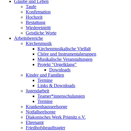
Glaube und Leben
Taufe
Konfirmation
Hochzeit
Bestattung
Wiedereintritt
Geistliche Worte
Arbeitsbereiche
Kirchenmusik
Kirchenmusikalische Vielfalt
Chöre und Instrumentalgruppen
Musikalische Veranstaltungen
Projekt "Orgelklang"
Downloads
Kinder und Familien
Termine
Links & Downloads
Jugendarbeit
Teamer*innenschulungen
Termine
Krankenhausseelsorge
Notfallseelsorge
Diakonisches Werk Prignitz e.V.
Ehrenamt
Friedhofsbeauftragter