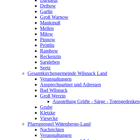
Dargardt
Deibow
Garlin
Groß Warnow
Mankmuß
Mellen
Milow
Pinnow
Pröttlin
Rambow
Reckenzin
Sargleben
Seetz
Gesamtkirchengemeinde Wilsnack Land
Veranstaltungen
Ansprechpartner und Adressen
Bad Wilsnack
Groß Werzin
Ausstellung Grüfte - Särge - Totengedenken
Grube
Kletzke
Viesecke
Pfarrsprengel Wittenberge-Land
Nachrichten
Veranstaltungen