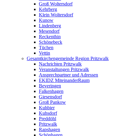
Groß Woltersdorf
Kehrberg
Klein Woltersdorf
Kunow
Lindenberg
Mesendorf
Reckenthin
Schönebeck
Tüchen
Vettin
Gesamtkirchengemeinde Region Pritzwalk
Nachrichten Pritzwalk
Veranstaltungen Pritzwalk
Ansprechpartner und Adressen
EKIDZ MiteinanderRaum
Beveringen
Falkenhagen
Giesensdorf
Groß Pankow
Kuhbier
Kuhsdorf
Preddöhl
Pritzwalk
Rapshagen
Schönhagen