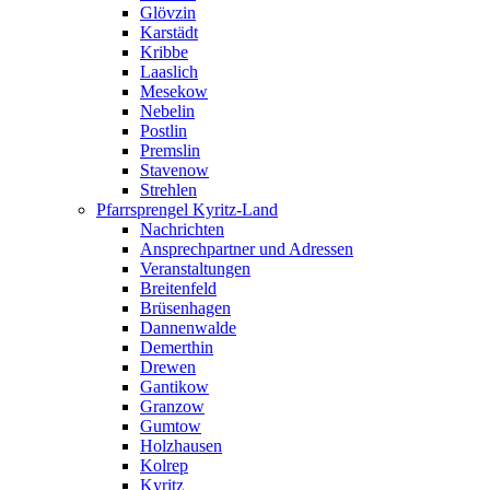
Glövzin
Karstädt
Kribbe
Laaslich
Mesekow
Nebelin
Postlin
Premslin
Stavenow
Strehlen
Pfarrsprengel Kyritz-Land
Nachrichten
Ansprechpartner und Adressen
Veranstaltungen
Breitenfeld
Brüsenhagen
Dannenwalde
Demerthin
Drewen
Gantikow
Granzow
Gumtow
Holzhausen
Kolrep
Kyritz