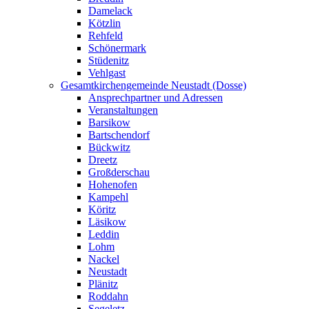
Damelack
Kötzlin
Rehfeld
Schönermark
Stüdenitz
Vehlgast
Gesamtkirchengemeinde Neustadt (Dosse)
Ansprechpartner und Adressen
Veranstaltungen
Barsikow
Bartschendorf
Bückwitz
Dreetz
Großderschau
Hohenofen
Kampehl
Köritz
Läsikow
Leddin
Lohm
Nackel
Neustadt
Plänitz
Roddahn
Segeletz