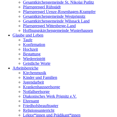
Gesamtkirchengemeinde St. Nikolai Putlitz
Pfarrsprengel Rühstädt
Pfarrsprengel Uenze-Rosenhagen-Krampfer
Gesamtkirchengemeinde Westprignitz
Gesamtkirchengemeinde Wilsnack Land
Pfarrsprengel Wittenberge-Land
Hoffnungskirchengemeinde Wusterhausen
Glaube und Leben
Taufe
Konfirmation
Hochzeit
Bestattung
Wiedereintritt
Geistliche Worte
Arbeitsbereiche
Kirchenmusik
Kinder und Familien
Jugendarbeit
Krankenhausseelsorge
Notfallseelsorge
Diakonisches Werk Prignitz e.V.
Ehrenamt
Friedhofsbeauftragter
Religionsunterricht
Lektor*innen und Prädikant*innen