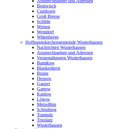
Ansprechpartner und Adressen
Bentwisch
Cumlosen
Groß Breese
Schilde
Weisen
Wentdorf
Wittenberge
Hoffnungskirchengemeinde Wusterhausen
Nachrichten Wusterhausen
Ansprechpartner und Adressen
Veranstaltungen Wusterhausen
Bantikow
Blankenberg
Brunn
Dessow
Ganzer
Gartow
Kantow
Lögow
Metzelthin
Schönberg
Tramnitz
Trieplatz
Wusterhausen