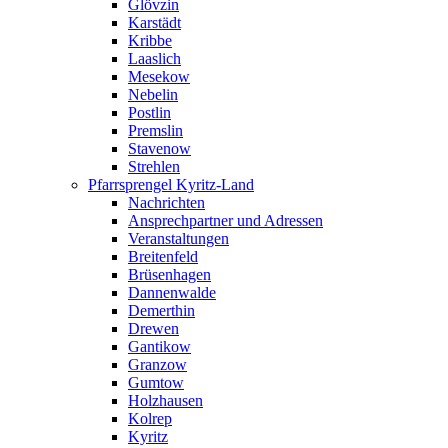
Glövzin
Karstädt
Kribbe
Laaslich
Mesekow
Nebelin
Postlin
Premslin
Stavenow
Strehlen
Pfarrsprengel Kyritz-Land
Nachrichten
Ansprechpartner und Adressen
Veranstaltungen
Breitenfeld
Brüsenhagen
Dannenwalde
Demerthin
Drewen
Gantikow
Granzow
Gumtow
Holzhausen
Kolrep
Kyritz