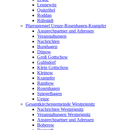
Lennewitz
Quitzöbel
Roddan
Rühstädt
Pfarrsprengel Uenze-Rosenhagen-Krampfer
Ansprechpartner und Adressen
Veranstaltungen
Nachrichten
Burghagen
Düpow
Groß Gottschow
Guhlsdorf
Klein Gottschow
Kleinow
Krampfer
Rambow
Rosenhagen
Spiegelhagen
Uenze
Gesamtkirchengemeinde Westprignitz
Nachrichten Westprignitz
Veranstaltungen Westprignitz
Ansprechpartner und Adressen
Boberow