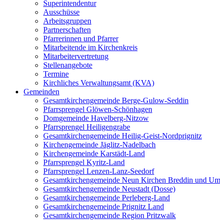
Superintendentur
Ausschüsse
Arbeitsgruppen
Partnerschaften
Pfarrerinnen und Pfarrer
Mitarbeitende im Kirchenkreis
Mitarbeitervertretung
Stellenangebote
Termine
Kirchliches Verwaltungsamt (KVA)
Gemeinden
Gesamtkirchengemeinde Berge-Gulow-Seddin
Pfarrsprengel Glöwen-Schönhagen
Domgemeinde Havelberg-Nitzow
Pfarrsprengel Heiligengrabe
Gesamtkirchengemeinde Heilig-Geist-Nordprignitz
Kirchengemeinde Jäglitz-Nadelbach
Kirchengemeinde Karstädt-Land
Pfarrsprengel Kyritz-Land
Pfarrsprengel Lenzen-Lanz-Seedorf
Gesamtkirchengemeinde Neun Kirchen Breddin und Um
Gesamtkirchengemeinde Neustadt (Dosse)
Gesamtkirchengemeinde Perleberg-Land
Gesamtkirchengemeinde Prignitz Land
Gesamtkirchengemeinde Region Pritzwalk