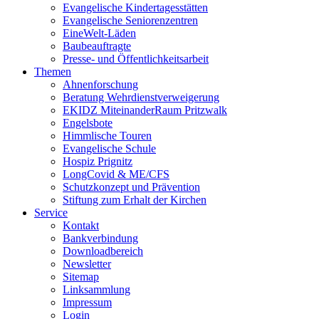
Evangelische Kindertagesstätten
Evangelische Seniorenzentren
EineWelt-Läden
Baubeauftragte
Presse- und Öffentlichkeitsarbeit
Themen
Ahnenforschung
Beratung Wehrdienstverweigerung
EKIDZ MiteinanderRaum Pritzwalk
Engelsbote
Himmlische Touren
Evangelische Schule
Hospiz Prignitz
LongCovid & ME/CFS
Schutzkonzept und Prävention
Stiftung zum Erhalt der Kirchen
Service
Kontakt
Bankverbindung
Downloadbereich
Newsletter
Sitemap
Linksammlung
Impressum
Login