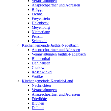
Veranstaltungen
Ansprechpartner und Adressen
Brügge
Frehne
Freyenstein
Halenbeck
Meyenburg
Niemerlang
Penzlin
Schmolde
Kirchengemeinde Jäglitz-Nadelbach
Ansprechpartner und Adressen
Veranstaltungen Jäglitz-Nadelbach
Blumenthal
Dahlhausen
Grabow
Rosenwinkel
Wutike
Kirchengemeinde Karstädt-Land
Nachrichten
Veranstaltungen
Ansprechpartner und Adressen
Friedhöfe
Blüthen
Dallmin