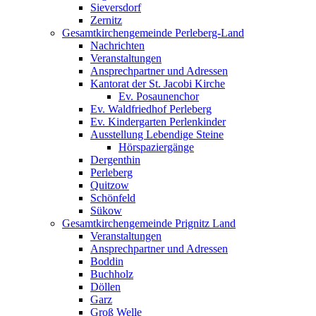
Sieversdorf
Zernitz
Gesamtkirchengemeinde Perleberg-Land
Nachrichten
Veranstaltungen
Ansprechpartner und Adressen
Kantorat der St. Jacobi Kirche
Ev. Posaunenchor
Ev. Waldfriedhof Perleberg
Ev. Kindergarten Perlenkinder
Ausstellung Lebendige Steine
Hörspaziergänge
Dergenthin
Perleberg
Quitzow
Schönfeld
Sükow
Gesamtkirchengemeinde Prignitz Land
Veranstaltungen
Ansprechpartner und Adressen
Boddin
Buchholz
Döllen
Garz
Groß Welle