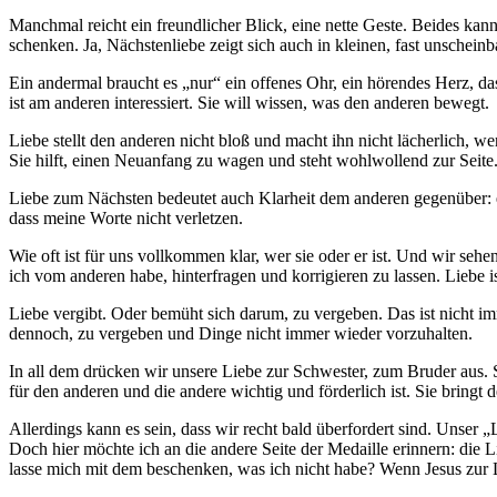
Manchmal reicht ein freundlicher Blick, eine nette Geste. Beides k
schenken. Ja, Nächstenliebe zeigt sich auch in kleinen, fast unscheinb
Ein andermal braucht es „nur“ ein offenes Ohr, ein hörendes Herz, da
ist am anderen interessiert. Sie will wissen, was den anderen bewegt.
Liebe stellt den anderen nicht bloß und macht ihn nicht lächerlich, 
Sie hilft, einen Neuanfang zu wagen und steht wohlwollend zur Seite
Liebe zum Nächsten bedeutet auch Klarheit dem anderen gegenüber: es 
dass meine Worte nicht verletzen.
Wie oft ist für uns vollkommen klar, wer sie oder er ist. Und wir sehen
ich vom anderen habe, hinterfragen und korrigieren zu lassen. Liebe is
Liebe vergibt. Oder bemüht sich darum, zu vergeben. Das ist nicht imm
dennoch, zu vergeben und Dinge nicht immer wieder vorzuhalten.
In all dem drücken wir unsere Liebe zur Schwester, zum Bruder aus. S
für den anderen und die andere wichtig und förderlich ist. Sie bring
Allerdings kann es sein, dass wir recht bald überfordert sind. Unser 
Doch hier möchte ich an die andere Seite der Medaille erinnern: die L
lasse mich mit dem beschenken, was ich nicht habe? Wenn Jesus zur Li