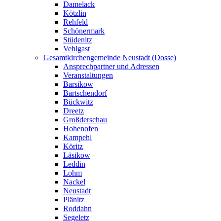
Damelack
Kötzlin
Rehfeld
Schönermark
Stüdenitz
Vehlgast
Gesamtkirchengemeinde Neustadt (Dosse)
Ansprechpartner und Adressen
Veranstaltungen
Barsikow
Bartschendorf
Bückwitz
Dreetz
Großderschau
Hohenofen
Kampehl
Köritz
Läsikow
Leddin
Lohm
Nackel
Neustadt
Plänitz
Roddahn
Segeletz