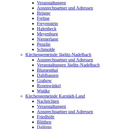
Veranstaltungen
Ansprechpartner und Adressen
Brügge
Frehne
Freyenstein
Halenbeck
Meyenburg
Niemerlang
Penzlin
Schmolde
Kirchengemeinde Jäglitz-Nadelbach
Ansprechpartner und Adressen
Veranstaltungen Jäglitz-Nadelbach
Blumenthal
Dahlhausen
Grabow
Rosenwinkel
Wutike
Kirchengemeinde Karstädt-Land
Nachrichten
Veranstaltungen
Ansprechpartner und Adressen
Friedhöfe
Blüthen
Dallmin