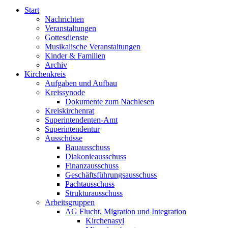
Start
Nachrichten
Veranstaltungen
Gottesdienste
Musikalische Veranstaltungen
Kinder & Familien
Archiv
Kirchenkreis
Aufgaben und Aufbau
Kreissynode
Dokumente zum Nachlesen
Kreiskirchenrat
Superintendenten-Amt
Superintendentur
Ausschüsse
Bauausschuss
Diakonieausschuss
Finanzausschuss
Geschäftsführungsausschuss
Pachtausschuss
Strukturausschuss
Arbeitsgruppen
AG Flucht, Migration und Integration
Kirchenasyl