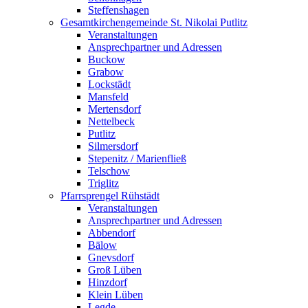
Steffenshagen
Gesamtkirchengemeinde St. Nikolai Putlitz
Veranstaltungen
Ansprechpartner und Adressen
Buckow
Grabow
Lockstädt
Mansfeld
Mertensdorf
Nettelbeck
Putlitz
Silmersdorf
Stepenitz / Marienfließ
Telschow
Triglitz
Pfarrsprengel Rühstädt
Veranstaltungen
Ansprechpartner und Adressen
Abbendorf
Bälow
Gnevsdorf
Groß Lüben
Hinzdorf
Klein Lüben
Legde