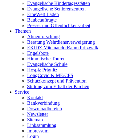
Evangelische Kindertagesstätten
Evangelische Seniorenzentren
EineWelt-Läden
Baubeauftragte
Presse- und Öffentlichkeitsarbeit
Themen
Ahnenforschung
Beratung Wehrdienstverweigerung
EKIDZ MiteinanderRaum Pritzwalk
Engelsbote
Himmlische Touren
Evangelische Schule
Hospiz Prignitz
LongCovid & ME/CFS
Schutzkonzept und Prävention
Stiftung zum Erhalt der Kirchen
Service
Kontakt
Bankverbindung
Downloadbereich
Newsletter
Sitemap
Linksammlung
Impressum
Login