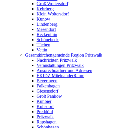
Groß Woltersdorf
Kehrberg
Klein Woltersdorf
Kunow
Lindenberg
Mesendorf
Reckenthin
Schönebeck
Tüchen
Vettin
Gesamtkirchengemeinde Region Pritzwalk
Nachrichten Pritzwalk
Veranstaltungen Pritzwalk
Ansprechpartner und Adressen
EKIDZ MiteinanderRaum
Beveringen
Falkenhagen
Giesensdorf
Groß Pankow
Kuhbier
Kuhsdorf
Preddöhl
Pritzwalk
Rapshagen
Schönhagen