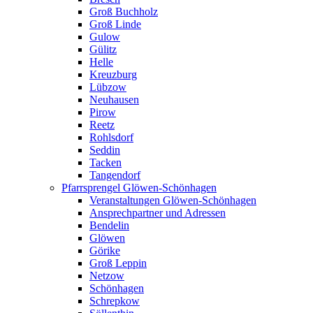
Groß Buchholz
Groß Linde
Gulow
Gülitz
Helle
Kreuzburg
Lübzow
Neuhausen
Pirow
Reetz
Rohlsdorf
Seddin
Tacken
Tangendorf
Pfarrsprengel Glöwen-Schönhagen
Veranstaltungen Glöwen-Schönhagen
Ansprechpartner und Adressen
Bendelin
Glöwen
Görike
Groß Leppin
Netzow
Schönhagen
Schrepkow