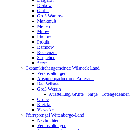
Dargardt
Deibow
Garlin
Groß Warnow
Mankmuß
Mellen
Milow
Pinnow
Pröttlin
Rambow
Reckenzin
Sargleben
Seetz
Gesamtkirchengemeinde Wilsnack Land
Veranstaltungen
Ansprechpartner und Adressen
Bad Wilsnack
Groß Werzin
Ausstellung Grüfte - Särge - Totengedenken
Grube
Kletzke
Viesecke
Pfarrsprengel Wittenberge-Land
Nachrichten
Veranstaltungen