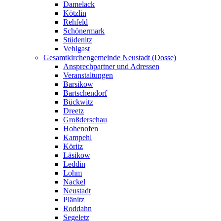
Damelack
Kötzlin
Rehfeld
Schönermark
Stüdenitz
Vehlgast
Gesamtkirchengemeinde Neustadt (Dosse)
Ansprechpartner und Adressen
Veranstaltungen
Barsikow
Bartschendorf
Bückwitz
Dreetz
Großderschau
Hohenofen
Kampehl
Köritz
Läsikow
Leddin
Lohm
Nackel
Neustadt
Plänitz
Roddahn
Segeletz