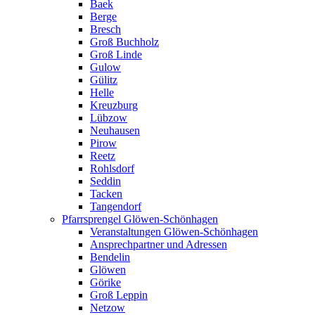
Baek
Berge
Bresch
Groß Buchholz
Groß Linde
Gulow
Gülitz
Helle
Kreuzburg
Lübzow
Neuhausen
Pirow
Reetz
Rohlsdorf
Seddin
Tacken
Tangendorf
Pfarrsprengel Glöwen-Schönhagen
Veranstaltungen Glöwen-Schönhagen
Ansprechpartner und Adressen
Bendelin
Glöwen
Görike
Groß Leppin
Netzow