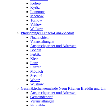
Kolrep
Kyritz
Langnow
Mechow
Tornow
Vehlow
Wulkow
Pfarrsprengel Lenzen-Lanz-Seedorf
Nachrichten
Veranstaltungen
Ansprechpartner und Adressen
Bochin
Ferbitz
Kietz
Lanz
Lenzen
Mödlich
Seedorf
Wootz
Wustrow
Gesamtkirchengemeinde Neun Kirchen Breddin und Um
Ansprechpartner und Adressen
Gemeindebrief
Veranstaltungen
Barenthin