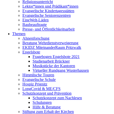
Religionsunterricht
Lektor*innen und Prädikant*innen
Evangelische Kindertagesstätten
Evangelische Seniorenzentren
EineWelt-Läden
Baubeauftragte
Presse- und Öffentlichkeitsarbeit
Themen
Ahnenforschung
Beratung Wehrdienstverweigerung
EKIDZ MiteinanderRaum Pritzwalk
Engelsbote
Fragebogen Engelsbote 2021
Studienarbeit Brückner
Musikstücke der Kantoren
Virtueller Rundgang Wusterhausen
Himmlische Touren
Evangelische Schule
Hospiz Prignitz
LongCovid & ME/CFS
Schutzkonzept und Prävention
Schutzkonzept zum Nachlesen
Schulungen
Hilfe & Beratung
Stiftung zum Erhalt der Kirchen