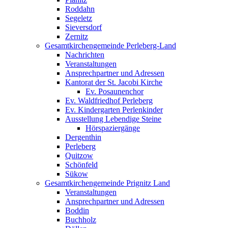
Roddahn
Segeletz
Sieversdorf
Zernitz
Gesamtkirchengemeinde Perleberg-Land
Nachrichten
Veranstaltungen
Ansprechpartner und Adressen
Kantorat der St. Jacobi Kirche
Ev. Posaunenchor
Ev. Waldfriedhof Perleberg
Ev. Kindergarten Perlenkinder
Ausstellung Lebendige Steine
Hörspaziergänge
Dergenthin
Perleberg
Quitzow
Schönfeld
Sükow
Gesamtkirchengemeinde Prignitz Land
Veranstaltungen
Ansprechpartner und Adressen
Boddin
Buchholz