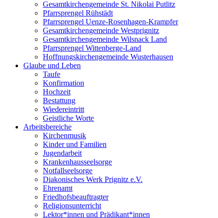
Gesamtkirchengemeinde St. Nikolai Putlitz
Pfarrsprengel Rühstädt
Pfarrsprengel Uenze-Rosenhagen-Krampfer
Gesamtkirchengemeinde Westprignitz
Gesamtkirchengemeinde Wilsnack Land
Pfarrsprengel Wittenberge-Land
Hoffnungskirchengemeinde Wusterhausen
Glaube und Leben
Taufe
Konfirmation
Hochzeit
Bestattung
Wiedereintritt
Geistliche Worte
Arbeitsbereiche
Kirchenmusik
Kinder und Familien
Jugendarbeit
Krankenhausseelsorge
Notfallseelsorge
Diakonisches Werk Prignitz e.V.
Ehrenamt
Friedhofsbeauftragter
Religionsunterricht
Lektor*innen und Prädikant*innen