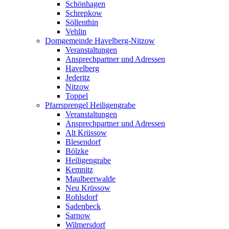
Schönhagen
Schrepkow
Söllenthin
Vehlin
Domgemeinde Havelberg-Nitzow
Veranstaltungen
Ansprechpartner und Adressen
Havelberg
Jederitz
Nitzow
Toppel
Pfarrsprengel Heiligengrabe
Veranstaltungen
Ansprechpartner und Adressen
Alt Krüssow
Blesendorf
Bölzke
Heiligengrabe
Kemnitz
Maulbeerwalde
Neu Krüssow
Rohlsdorf
Sadenbeck
Sarnow
Wilmersdorf