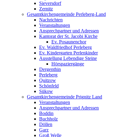
Sieversdorf
Zernitz
Gesamtkirchengemeinde Perleberg-Land
Nachrichten
Veranstaltungen
Ansprechpartner und Adressen
Kantorat der St. Jacobi Kirche
Ev. Posaunenchor
Ev. Waldfriedhof Perleberg
Ev. Kindergarten Perlenkinder
Ausstellung Lebendige Steine
Hörspaziergänge
Dergenthin
Perleberg
Quitzow
Schönfeld
Sükow
Gesamtkirchengemeinde Prignitz Land
Veranstaltungen
Ansprechpartner und Adressen
Boddin
Buchholz
Döllen
Garz
Groß Welle