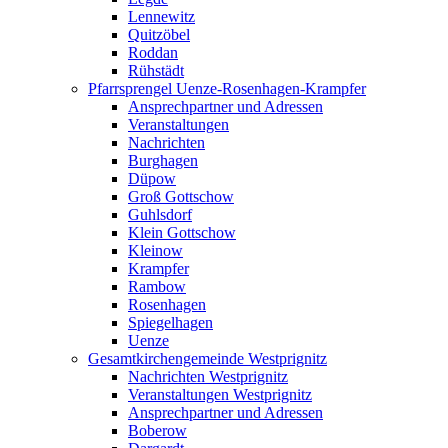
Lennewitz
Quitzöbel
Roddan
Rühstädt
Pfarrsprengel Uenze-Rosenhagen-Krampfer
Ansprechpartner und Adressen
Veranstaltungen
Nachrichten
Burghagen
Düpow
Groß Gottschow
Guhlsdorf
Klein Gottschow
Kleinow
Krampfer
Rambow
Rosenhagen
Spiegelhagen
Uenze
Gesamtkirchengemeinde Westprignitz
Nachrichten Westprignitz
Veranstaltungen Westprignitz
Ansprechpartner und Adressen
Boberow