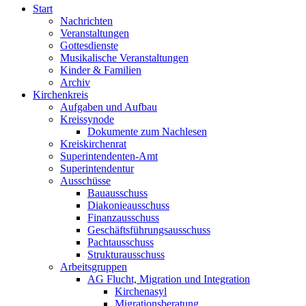
Start
Nachrichten
Veranstaltungen
Gottesdienste
Musikalische Veranstaltungen
Kinder & Familien
Archiv
Kirchenkreis
Aufgaben und Aufbau
Kreissynode
Dokumente zum Nachlesen
Kreiskirchenrat
Superintendenten-Amt
Superintendentur
Ausschüsse
Bauausschuss
Diakonieausschuss
Finanzausschuss
Geschäftsführungsausschuss
Pachtausschuss
Strukturausschuss
Arbeitsgruppen
AG Flucht, Migration und Integration
Kirchenasyl
Migrationsberatung