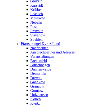
Glövzin
Karstädt
Kribbe
Laaslich
Mesekow
Nebelin
Postlin
Premslin
Stavenow
Strehlen
Pfarrsprengel Kyritz-Land
Nachrichten
Ansprechpartner und Adressen
Veranstaltungen
Breitenfeld
Brüsenhagen
Dannenwalde
Demerthin
Drewen
Gantikow
Granzow
Gumtow
Holzhausen
Kolrep
Kyritz