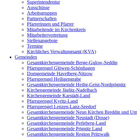
Superintendentur
Ausschüsse
Arbeitsgruppen
Partnerschaften
Pfarrerinnen und Pfarrer
Mitarbeitende im Kirchenkreis
Mitarbeitervertretung
Stellenangebote
Termine
Kirchliches Verwaltungsamt (KVA)
Gemeinden
Gesamtkirchengemeinde Berge-Gulow-Seddin
Pfarrsprengel Glöwen-Schönhagen
Domgemeinde Havelberg-Nitzow
Pfarrsprengel Heiligengrabe
Gesamtkirchengemeinde Heilig-Geist-Nordprignitz
Kirchengemeinde Jäglitz-Nadelbach
Kirchengemeinde Karstädt-Land
Pfarrsprengel Kyritz-Land
Pfarrsprengel Lenzen-Lanz-Seedorf
Gesamtkirchengemeinde Neun Kirchen Breddin und Um
Gesamtkirchengemeinde Neustadt (Dosse)
Gesamtkirchengemeinde Perleberg-Land
Gesamtkirchengemeinde Prignitz Land
Gesamtkirchengemeinde Region Pritzwalk