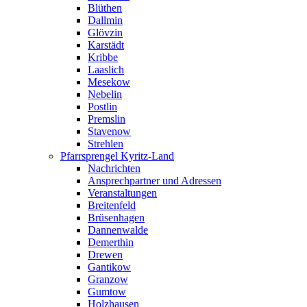
Blüthen
Dallmin
Glövzin
Karstädt
Kribbe
Laaslich
Mesekow
Nebelin
Postlin
Premslin
Stavenow
Strehlen
Pfarrsprengel Kyritz-Land
Nachrichten
Ansprechpartner und Adressen
Veranstaltungen
Breitenfeld
Brüsenhagen
Dannenwalde
Demerthin
Drewen
Gantikow
Granzow
Gumtow
Holzhausen