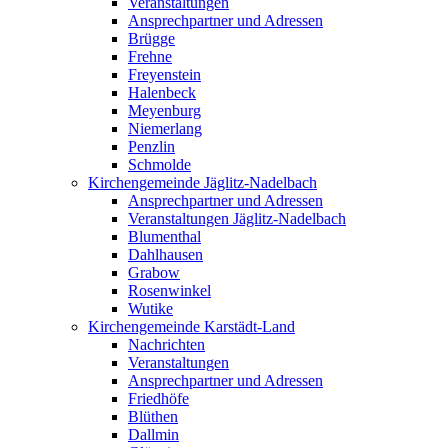
Veranstaltungen
Ansprechpartner und Adressen
Brügge
Frehne
Freyenstein
Halenbeck
Meyenburg
Niemerlang
Penzlin
Schmolde
Kirchengemeinde Jäglitz-Nadelbach
Ansprechpartner und Adressen
Veranstaltungen Jäglitz-Nadelbach
Blumenthal
Dahlhausen
Grabow
Rosenwinkel
Wutike
Kirchengemeinde Karstädt-Land
Nachrichten
Veranstaltungen
Ansprechpartner und Adressen
Friedhöfe
Blüthen
Dallmin