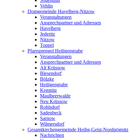
Söllenthin
Vehlin
Domgemeinde Havelberg-Nitzow
Veranstaltungen
Ansprechpartner und Adressen
Havelberg
Jederitz
Nitzow
Toppel
Pfarrsprengel Heiligengrabe
Veranstaltungen
Ansprechpartner und Adressen
Alt Krüssow
Blesendorf
Bölzke
Heiligengrabe
Kemnitz
Maulbeerwalde
Neu Krüssow
Rohlsdorf
Sadenbeck
Sarnow
Wilmersdorf
Gesamtkirchengemeinde Heilig-Geist-Nordprignitz
Nachrichten