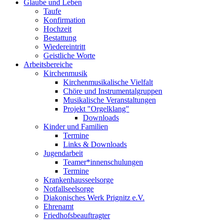
Glaube und Leben
Taufe
Konfirmation
Hochzeit
Bestattung
Wiedereintritt
Geistliche Worte
Arbeitsbereiche
Kirchenmusik
Kirchenmusikalische Vielfalt
Chöre und Instrumentalgruppen
Musikalische Veranstaltungen
Projekt "Orgelklang"
Downloads
Kinder und Familien
Termine
Links & Downloads
Jugendarbeit
Teamer*innenschulungen
Termine
Krankenhausseelsorge
Notfallseelsorge
Diakonisches Werk Prignitz e.V.
Ehrenamt
Friedhofsbeauftragter