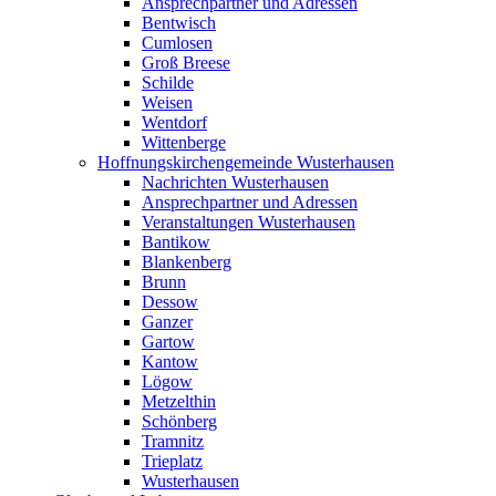
Ansprechpartner und Adressen
Bentwisch
Cumlosen
Groß Breese
Schilde
Weisen
Wentdorf
Wittenberge
Hoffnungskirchengemeinde Wusterhausen
Nachrichten Wusterhausen
Ansprechpartner und Adressen
Veranstaltungen Wusterhausen
Bantikow
Blankenberg
Brunn
Dessow
Ganzer
Gartow
Kantow
Lögow
Metzelthin
Schönberg
Tramnitz
Trieplatz
Wusterhausen