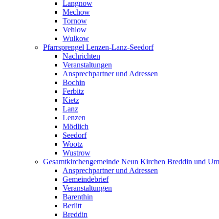
Langnow
Mechow
Tornow
Vehlow
Wulkow
Pfarrsprengel Lenzen-Lanz-Seedorf
Nachrichten
Veranstaltungen
Ansprechpartner und Adressen
Bochin
Ferbitz
Kietz
Lanz
Lenzen
Mödlich
Seedorf
Wootz
Wustrow
Gesamtkirchengemeinde Neun Kirchen Breddin und Um
Ansprechpartner und Adressen
Gemeindebrief
Veranstaltungen
Barenthin
Berlitt
Breddin