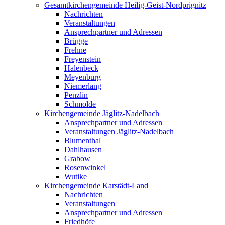
Gesamtkirchengemeinde Heilig-Geist-Nordprignitz
Nachrichten
Veranstaltungen
Ansprechpartner und Adressen
Brügge
Frehne
Freyenstein
Halenbeck
Meyenburg
Niemerlang
Penzlin
Schmolde
Kirchengemeinde Jäglitz-Nadelbach
Ansprechpartner und Adressen
Veranstaltungen Jäglitz-Nadelbach
Blumenthal
Dahlhausen
Grabow
Rosenwinkel
Wutike
Kirchengemeinde Karstädt-Land
Nachrichten
Veranstaltungen
Ansprechpartner und Adressen
Friedhöfe