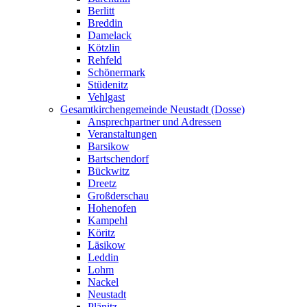
Berlitt
Breddin
Damelack
Kötzlin
Rehfeld
Schönermark
Stüdenitz
Vehlgast
Gesamtkirchengemeinde Neustadt (Dosse)
Ansprechpartner und Adressen
Veranstaltungen
Barsikow
Bartschendorf
Bückwitz
Dreetz
Großderschau
Hohenofen
Kampehl
Köritz
Läsikow
Leddin
Lohm
Nackel
Neustadt
Plänitz