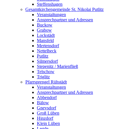
Steffenshagen
Gesamtkirchengemeinde St. Nikolai Putlitz
Veranstaltungen
Ansprechpartner und Adressen
Buckow
Grabow
Lockstädt
Mansfeld
Mertensdorf
Nettelbeck
Putlitz
Silmersdorf
Stepenitz / Marienfließ
Telschow
Triglitz
Pfarrsprengel Rühstädt
Veranstaltungen
Ansprechpartner und Adressen
Abbendorf
Bälow
Gnevsdorf
Groß Lüben
Hinzdorf
Klein Lüben
Legde