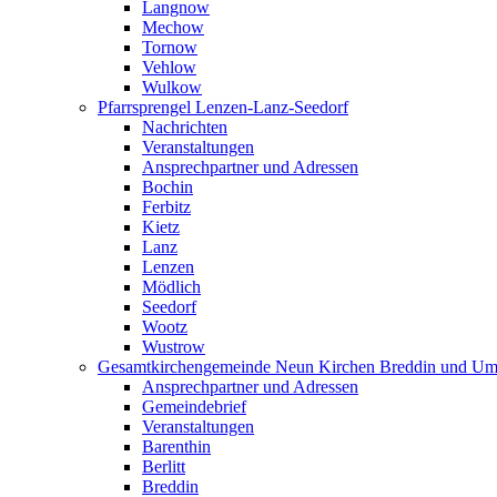
Langnow
Mechow
Tornow
Vehlow
Wulkow
Pfarrsprengel Lenzen-Lanz-Seedorf
Nachrichten
Veranstaltungen
Ansprechpartner und Adressen
Bochin
Ferbitz
Kietz
Lanz
Lenzen
Mödlich
Seedorf
Wootz
Wustrow
Gesamtkirchengemeinde Neun Kirchen Breddin und Um
Ansprechpartner und Adressen
Gemeindebrief
Veranstaltungen
Barenthin
Berlitt
Breddin