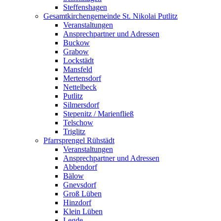
Steffenshagen
Gesamtkirchengemeinde St. Nikolai Putlitz
Veranstaltungen
Ansprechpartner und Adressen
Buckow
Grabow
Lockstädt
Mansfeld
Mertensdorf
Nettelbeck
Putlitz
Silmersdorf
Stepenitz / Marienfließ
Telschow
Triglitz
Pfarrsprengel Rühstädt
Veranstaltungen
Ansprechpartner und Adressen
Abbendorf
Bälow
Gnevsdorf
Groß Lüben
Hinzdorf
Klein Lüben
Legde