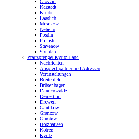
Glövzin
Karstädt
Kribbe
Laaslich
Mesekow
Nebelin
Postlin
Premslin
Stavenow
Strehlen
Pfarrsprengel Kyritz-Land
Nachrichten
Ansprechpartner und Adressen
Veranstaltungen
Breitenfeld
Brüsenhagen
Dannenwalde
Demerthin
Drewen
Gantikow
Granzow
Gumtow
Holzhausen
Kolrep
Kyritz