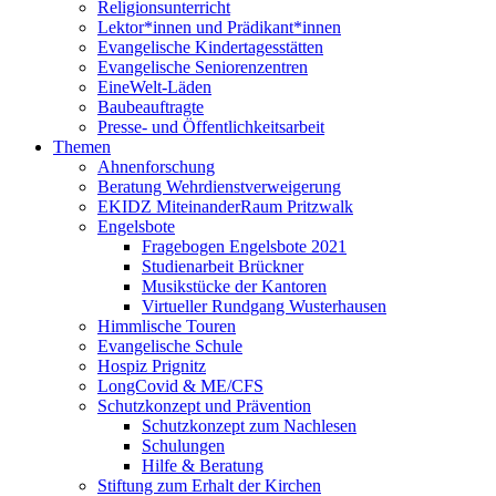
Religionsunterricht
Lektor*innen und Prädikant*innen
Evangelische Kindertagesstätten
Evangelische Seniorenzentren
EineWelt-Läden
Baubeauftragte
Presse- und Öffentlichkeitsarbeit
Themen
Ahnenforschung
Beratung Wehrdienstverweigerung
EKIDZ MiteinanderRaum Pritzwalk
Engelsbote
Fragebogen Engelsbote 2021
Studienarbeit Brückner
Musikstücke der Kantoren
Virtueller Rundgang Wusterhausen
Himmlische Touren
Evangelische Schule
Hospiz Prignitz
LongCovid & ME/CFS
Schutzkonzept und Prävention
Schutzkonzept zum Nachlesen
Schulungen
Hilfe & Beratung
Stiftung zum Erhalt der Kirchen