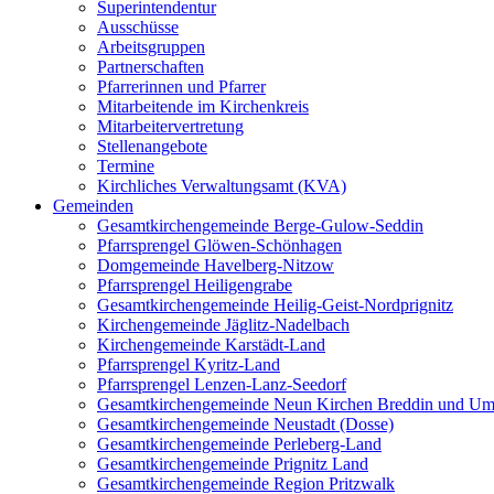
Superintendentur
Ausschüsse
Arbeitsgruppen
Partnerschaften
Pfarrerinnen und Pfarrer
Mitarbeitende im Kirchenkreis
Mitarbeitervertretung
Stellenangebote
Termine
Kirchliches Verwaltungsamt (KVA)
Gemeinden
Gesamtkirchengemeinde Berge-Gulow-Seddin
Pfarrsprengel Glöwen-Schönhagen
Domgemeinde Havelberg-Nitzow
Pfarrsprengel Heiligengrabe
Gesamtkirchengemeinde Heilig-Geist-Nordprignitz
Kirchengemeinde Jäglitz-Nadelbach
Kirchengemeinde Karstädt-Land
Pfarrsprengel Kyritz-Land
Pfarrsprengel Lenzen-Lanz-Seedorf
Gesamtkirchengemeinde Neun Kirchen Breddin und Um
Gesamtkirchengemeinde Neustadt (Dosse)
Gesamtkirchengemeinde Perleberg-Land
Gesamtkirchengemeinde Prignitz Land
Gesamtkirchengemeinde Region Pritzwalk