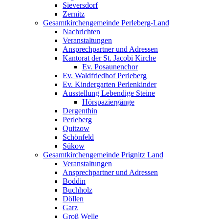
Sieversdorf
Zernitz
Gesamtkirchengemeinde Perleberg-Land
Nachrichten
Veranstaltungen
Ansprechpartner und Adressen
Kantorat der St. Jacobi Kirche
Ev. Posaunenchor
Ev. Waldfriedhof Perleberg
Ev. Kindergarten Perlenkinder
Ausstellung Lebendige Steine
Hörspaziergänge
Dergenthin
Perleberg
Quitzow
Schönfeld
Sükow
Gesamtkirchengemeinde Prignitz Land
Veranstaltungen
Ansprechpartner und Adressen
Boddin
Buchholz
Döllen
Garz
Groß Welle