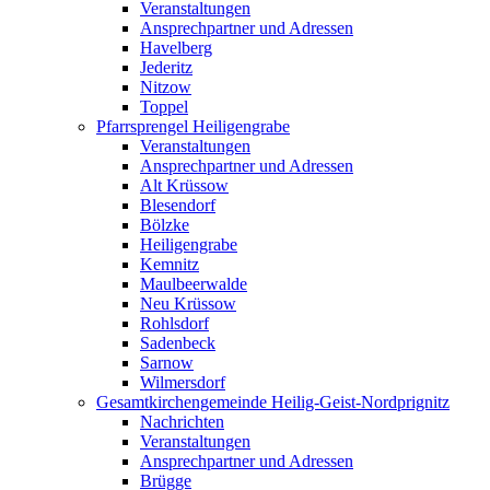
Veranstaltungen
Ansprechpartner und Adressen
Havelberg
Jederitz
Nitzow
Toppel
Pfarrsprengel Heiligengrabe
Veranstaltungen
Ansprechpartner und Adressen
Alt Krüssow
Blesendorf
Bölzke
Heiligengrabe
Kemnitz
Maulbeerwalde
Neu Krüssow
Rohlsdorf
Sadenbeck
Sarnow
Wilmersdorf
Gesamtkirchengemeinde Heilig-Geist-Nordprignitz
Nachrichten
Veranstaltungen
Ansprechpartner und Adressen
Brügge