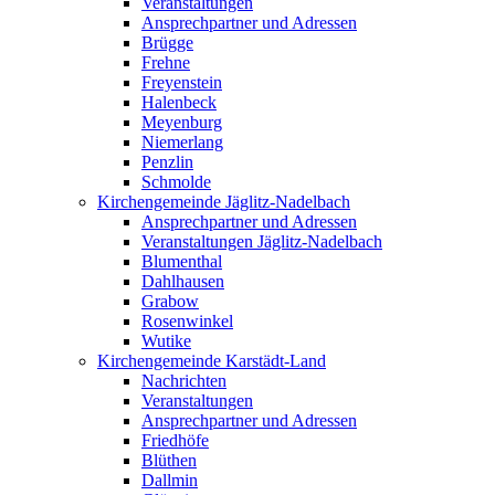
Veranstaltungen
Ansprechpartner und Adressen
Brügge
Frehne
Freyenstein
Halenbeck
Meyenburg
Niemerlang
Penzlin
Schmolde
Kirchengemeinde Jäglitz-Nadelbach
Ansprechpartner und Adressen
Veranstaltungen Jäglitz-Nadelbach
Blumenthal
Dahlhausen
Grabow
Rosenwinkel
Wutike
Kirchengemeinde Karstädt-Land
Nachrichten
Veranstaltungen
Ansprechpartner und Adressen
Friedhöfe
Blüthen
Dallmin