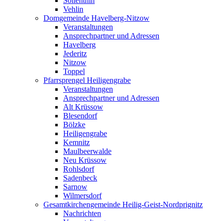
Söllenthin
Vehlin
Domgemeinde Havelberg-Nitzow
Veranstaltungen
Ansprechpartner und Adressen
Havelberg
Jederitz
Nitzow
Toppel
Pfarrsprengel Heiligengrabe
Veranstaltungen
Ansprechpartner und Adressen
Alt Krüssow
Blesendorf
Bölzke
Heiligengrabe
Kemnitz
Maulbeerwalde
Neu Krüssow
Rohlsdorf
Sadenbeck
Sarnow
Wilmersdorf
Gesamtkirchengemeinde Heilig-Geist-Nordprignitz
Nachrichten