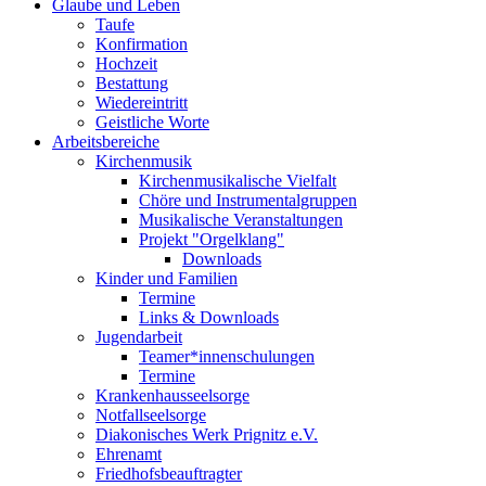
Glaube und Leben
Taufe
Konfirmation
Hochzeit
Bestattung
Wiedereintritt
Geistliche Worte
Arbeitsbereiche
Kirchenmusik
Kirchenmusikalische Vielfalt
Chöre und Instrumentalgruppen
Musikalische Veranstaltungen
Projekt "Orgelklang"
Downloads
Kinder und Familien
Termine
Links & Downloads
Jugendarbeit
Teamer*innenschulungen
Termine
Krankenhausseelsorge
Notfallseelsorge
Diakonisches Werk Prignitz e.V.
Ehrenamt
Friedhofsbeauftragter