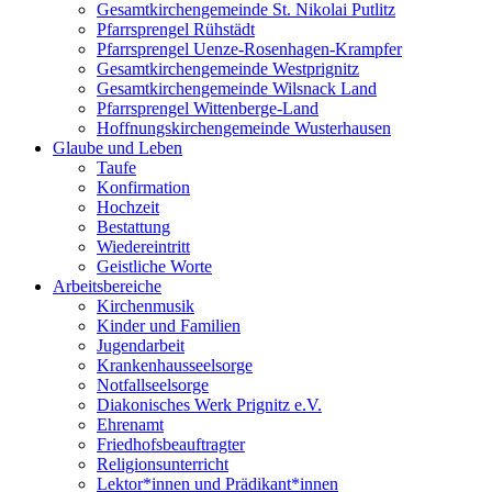
Gesamtkirchengemeinde St. Nikolai Putlitz
Pfarrsprengel Rühstädt
Pfarrsprengel Uenze-Rosenhagen-Krampfer
Gesamtkirchengemeinde Westprignitz
Gesamtkirchengemeinde Wilsnack Land
Pfarrsprengel Wittenberge-Land
Hoffnungskirchengemeinde Wusterhausen
Glaube und Leben
Taufe
Konfirmation
Hochzeit
Bestattung
Wiedereintritt
Geistliche Worte
Arbeitsbereiche
Kirchenmusik
Kinder und Familien
Jugendarbeit
Krankenhausseelsorge
Notfallseelsorge
Diakonisches Werk Prignitz e.V.
Ehrenamt
Friedhofsbeauftragter
Religionsunterricht
Lektor*innen und Prädikant*innen