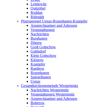
Lennewitz
Quitzöbel
Roddan
Rühstädt
Pfarrsprengel Uenze-Rosenhagen-Krampfer
Ansprechpartner und Adressen
Veranstaltungen
Nachrichten
Burghagen
Düpow
Groß Gottschow
Guhlsdorf
Klein Gottschow
Kleinow
Krampfer
Rambow
Rosenhagen
Spiegelhagen
Uenze
Gesamtkirchengemeinde Westprignitz
Nachrichten Westprignitz
Veranstaltungen Westprignitz
Ansprechpartner und Adressen
Boberow