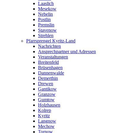
Laaslich
Mesekow
Nebelin
Postlin
Premslin
Stavenow
Strehlen
Pfarrsprengel Kyritz-Land
Nachrichten
Ansprechpartner und Adressen
Veranstaltungen
Breitenfeld
Brüsenhagen
Dannenwalde
Demerthin
Drewen
Gantikow
Granzow
Gumtow
Holzhausen
Kolrep
Kyritz
Langnow
Mechow
Tornow