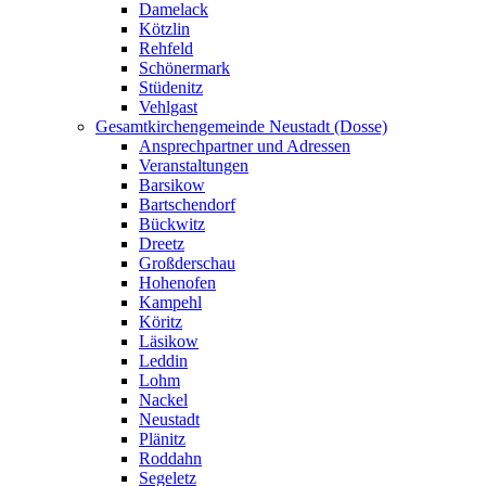
Damelack
Kötzlin
Rehfeld
Schönermark
Stüdenitz
Vehlgast
Gesamtkirchengemeinde Neustadt (Dosse)
Ansprechpartner und Adressen
Veranstaltungen
Barsikow
Bartschendorf
Bückwitz
Dreetz
Großderschau
Hohenofen
Kampehl
Köritz
Läsikow
Leddin
Lohm
Nackel
Neustadt
Plänitz
Roddahn
Segeletz