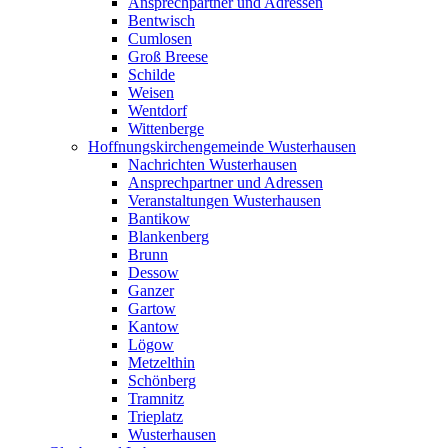
Ansprechpartner und Adressen
Bentwisch
Cumlosen
Groß Breese
Schilde
Weisen
Wentdorf
Wittenberge
Hoffnungskirchengemeinde Wusterhausen
Nachrichten Wusterhausen
Ansprechpartner und Adressen
Veranstaltungen Wusterhausen
Bantikow
Blankenberg
Brunn
Dessow
Ganzer
Gartow
Kantow
Lögow
Metzelthin
Schönberg
Tramnitz
Trieplatz
Wusterhausen