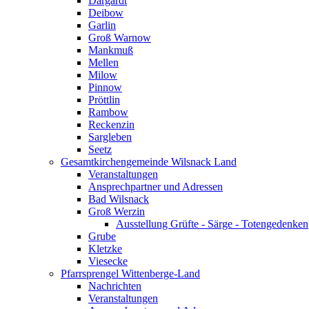
Dargardt
Deibow
Garlin
Groß Warnow
Mankmuß
Mellen
Milow
Pinnow
Pröttlin
Rambow
Reckenzin
Sargleben
Seetz
Gesamtkirchengemeinde Wilsnack Land
Veranstaltungen
Ansprechpartner und Adressen
Bad Wilsnack
Groß Werzin
Ausstellung Grüfte - Särge - Totengedenken
Grube
Kletzke
Viesecke
Pfarrsprengel Wittenberge-Land
Nachrichten
Veranstaltungen