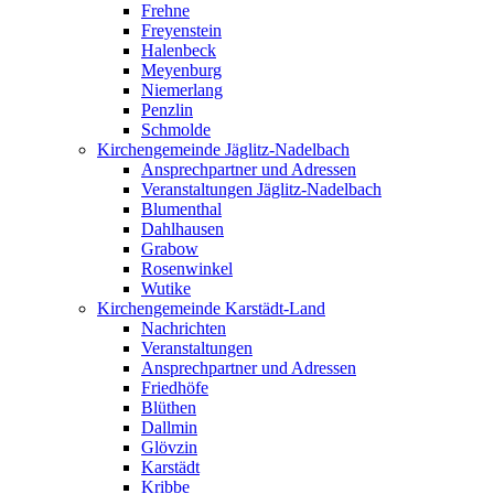
Frehne
Freyenstein
Halenbeck
Meyenburg
Niemerlang
Penzlin
Schmolde
Kirchengemeinde Jäglitz-Nadelbach
Ansprechpartner und Adressen
Veranstaltungen Jäglitz-Nadelbach
Blumenthal
Dahlhausen
Grabow
Rosenwinkel
Wutike
Kirchengemeinde Karstädt-Land
Nachrichten
Veranstaltungen
Ansprechpartner und Adressen
Friedhöfe
Blüthen
Dallmin
Glövzin
Karstädt
Kribbe