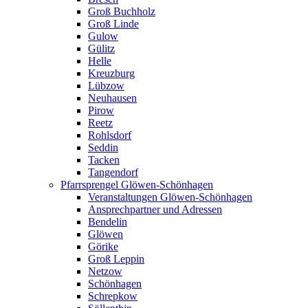
Groß Buchholz
Groß Linde
Gulow
Gülitz
Helle
Kreuzburg
Lübzow
Neuhausen
Pirow
Reetz
Rohlsdorf
Seddin
Tacken
Tangendorf
Pfarrsprengel Glöwen-Schönhagen
Veranstaltungen Glöwen-Schönhagen
Ansprechpartner und Adressen
Bendelin
Glöwen
Görike
Groß Leppin
Netzow
Schönhagen
Schrepkow