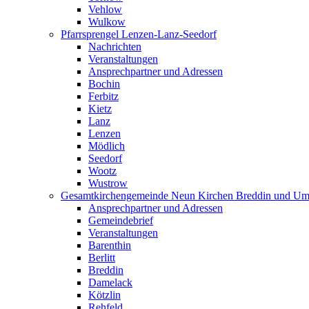
Vehlow
Wulkow
Pfarrsprengel Lenzen-Lanz-Seedorf
Nachrichten
Veranstaltungen
Ansprechpartner und Adressen
Bochin
Ferbitz
Kietz
Lanz
Lenzen
Mödlich
Seedorf
Wootz
Wustrow
Gesamtkirchengemeinde Neun Kirchen Breddin und Um
Ansprechpartner und Adressen
Gemeindebrief
Veranstaltungen
Barenthin
Berlitt
Breddin
Damelack
Kötzlin
Rehfeld