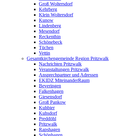
Groß Woltersdorf
Kehrberg
Klein Woltersdorf
Kunow
Lindenberg
Mesendorf
Reckenthin
Schönebeck
Tüchen
Vettin
Gesamtkirchengemeinde Region Pritzwalk
Nachrichten Pritzwalk
Veranstaltungen Pritzwalk
Ansprechpartner und Adressen
EKIDZ MiteinanderRaum
Beveringen
Falkenhagen
Giesensdorf
Groß Pankow
Kuhbier
Kuhsdorf
Preddöhl
Pritzwalk
Rapshagen
Schönhagen