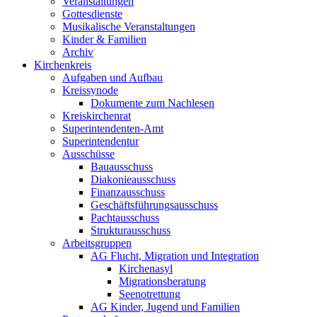
Veranstaltungen
Gottesdienste
Musikalische Veranstaltungen
Kinder & Familien
Archiv
Kirchenkreis
Aufgaben und Aufbau
Kreissynode
Dokumente zum Nachlesen
Kreiskirchenrat
Superintendenten-Amt
Superintendentur
Ausschüsse
Bauausschuss
Diakonieausschuss
Finanzausschuss
Geschäftsführungsausschuss
Pachtausschuss
Strukturausschuss
Arbeitsgruppen
AG Flucht, Migration und Integration
Kirchenasyl
Migrationsberatung
Seenotrettung
AG Kinder, Jugend und Familien