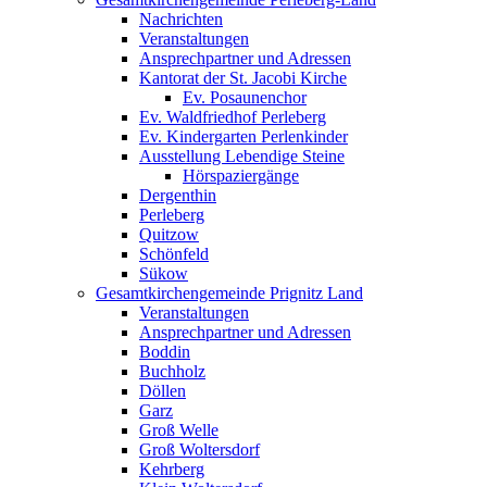
Nachrichten
Veranstaltungen
Ansprechpartner und Adressen
Kantorat der St. Jacobi Kirche
Ev. Posaunenchor
Ev. Waldfriedhof Perleberg
Ev. Kindergarten Perlenkinder
Ausstellung Lebendige Steine
Hörspaziergänge
Dergenthin
Perleberg
Quitzow
Schönfeld
Sükow
Gesamtkirchengemeinde Prignitz Land
Veranstaltungen
Ansprechpartner und Adressen
Boddin
Buchholz
Döllen
Garz
Groß Welle
Groß Woltersdorf
Kehrberg