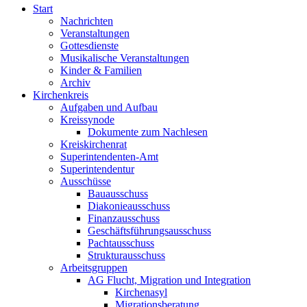
Start
Nachrichten
Veranstaltungen
Gottesdienste
Musikalische Veranstaltungen
Kinder & Familien
Archiv
Kirchenkreis
Aufgaben und Aufbau
Kreissynode
Dokumente zum Nachlesen
Kreiskirchenrat
Superintendenten-Amt
Superintendentur
Ausschüsse
Bauausschuss
Diakonieausschuss
Finanzausschuss
Geschäftsführungsausschuss
Pachtausschuss
Strukturausschuss
Arbeitsgruppen
AG Flucht, Migration und Integration
Kirchenasyl
Migrationsberatung