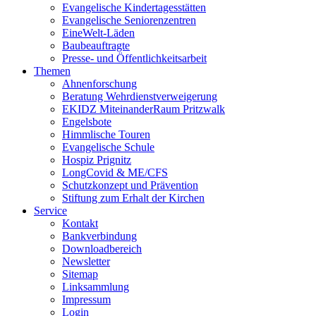
Evangelische Kindertagesstätten
Evangelische Seniorenzentren
EineWelt-Läden
Baubeauftragte
Presse- und Öffentlichkeitsarbeit
Themen
Ahnenforschung
Beratung Wehrdienstverweigerung
EKIDZ MiteinanderRaum Pritzwalk
Engelsbote
Himmlische Touren
Evangelische Schule
Hospiz Prignitz
LongCovid & ME/CFS
Schutzkonzept und Prävention
Stiftung zum Erhalt der Kirchen
Service
Kontakt
Bankverbindung
Downloadbereich
Newsletter
Sitemap
Linksammlung
Impressum
Login