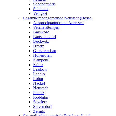
Schönermark
Stüdenitz
Vehlgast
Gesamtkirchengemeinde Neustadt (Dosse)
Ansprechpartner und Adressen
Veranstaltungen
Barsikow
Bartschendorf
Bückwitz
Dreetz
Großderschau
Hohenofen
Kampehl
Köritz
Läsikow
Leddin
Lohm
Nackel
Neustadt
Plänitz
Roddahn
Segeletz
Sieversdorf
Zernitz
Gesamtkirchengemeinde Perleberg-Land