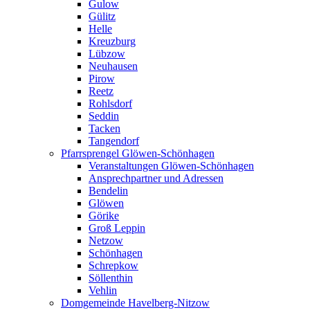
Gulow
Gülitz
Helle
Kreuzburg
Lübzow
Neuhausen
Pirow
Reetz
Rohlsdorf
Seddin
Tacken
Tangendorf
Pfarrsprengel Glöwen-Schönhagen
Veranstaltungen Glöwen-Schönhagen
Ansprechpartner und Adressen
Bendelin
Glöwen
Görike
Groß Leppin
Netzow
Schönhagen
Schrepkow
Söllenthin
Vehlin
Domgemeinde Havelberg-Nitzow