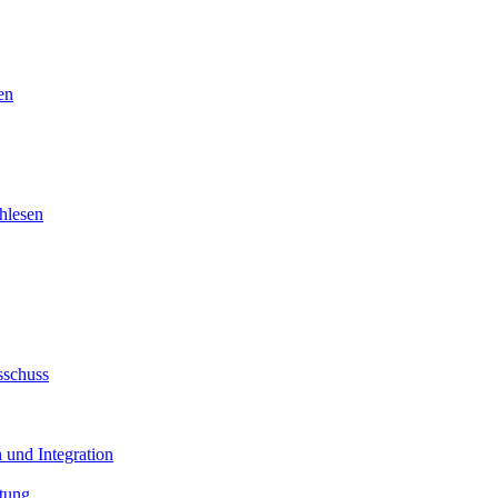
en
hlesen
sschuss
 und Integration
tung