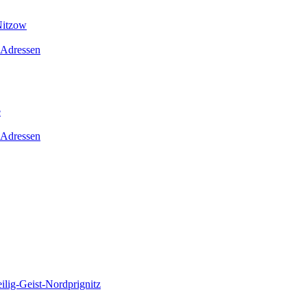
Nitzow
 Adressen
e
 Adressen
lig-Geist-Nordprignitz