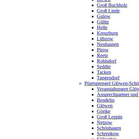
Groß Buchholz
Groß Linde
Gulow
Gülitz
Helle
Kreuzburg
Lübzow
Neuhausen
Pirow
Reetz
Rohlsdorf
Seddin
Tacken
Tangendorf
Pfarrsprengel Glöwen-Sch
Veranstaltungen Gl
Ansprechpartner und
Bendelin
Glöwen
Görike
Groß Leppin
Netzow
Schönhagen
Schrepkow