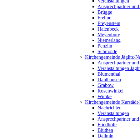
Veranstaltungen
Ansprechpartner und
Brügge
Frehne
Freyenstein
Halenbeck
Meyenburg
Niemerlang
Penzlin
Schmolde
Kirchengemeinde Jäglitz-N
Ansprechpartner und
Veranstaltungen Jägl
Blumenthal
Dahlhausen
Grabow
Rosenwinkel
Wutike
Kirchengemeinde Karstädt
Nachrichten
Veranstaltungen
Ansprechpartner und
Friedhöfe
Blüthen
Dallmin