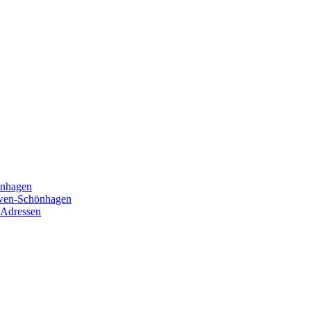
önhagen
öwen-Schönhagen
 Adressen