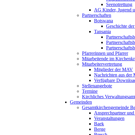
Seenotrettung
AG Kinder, Jugend u
Partnerschaften
Botswana
Geschichte der
Tansania
Partnerschafts
Partnerschafts
Partnerschafts
Pfarrerinnen und Pfarrer
Mitarbeitende im Kirchenkr
Mitarbeitervertretung
Mitglieder der MAV
Nachrichten aus de
Verfügbare Downloa
Stellenangebote
Termine
Kirchliches Verwaltungsa
Gemeinden
Gesamtkirchengemeinde B
Ansprechpartner und
Veranstaltungen
Baek
Berge
Bresch