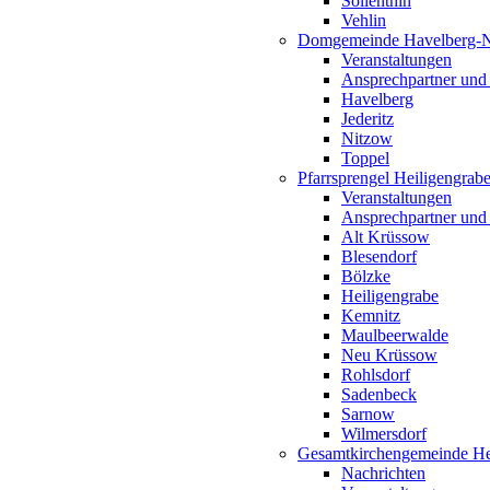
Söllenthin
Vehlin
Domgemeinde Havelberg-
Veranstaltungen
Ansprechpartner und
Havelberg
Jederitz
Nitzow
Toppel
Pfarrsprengel Heiligengrab
Veranstaltungen
Ansprechpartner und
Alt Krüssow
Blesendorf
Bölzke
Heiligengrabe
Kemnitz
Maulbeerwalde
Neu Krüssow
Rohlsdorf
Sadenbeck
Sarnow
Wilmersdorf
Gesamtkirchengemeinde Hei
Nachrichten