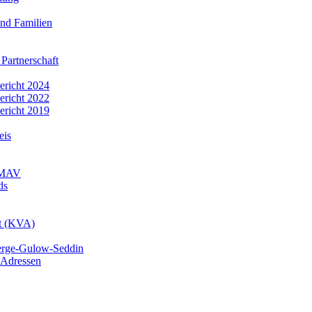
nd Familien
 Partnerschaft
bericht 2024
bericht 2022
bericht 2019
eis
r MAV
ds
mt (KVA)
erge-Gulow-Seddin
 Adressen