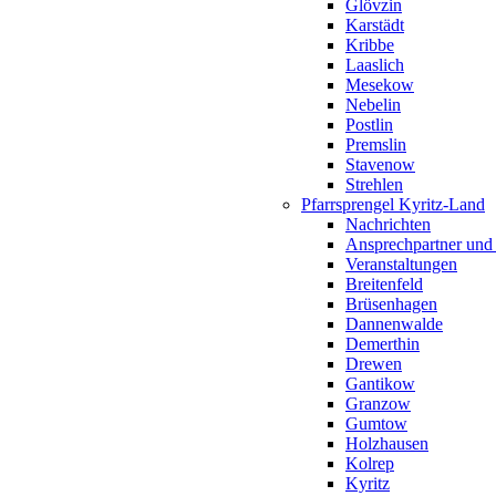
Glövzin
Karstädt
Kribbe
Laaslich
Mesekow
Nebelin
Postlin
Premslin
Stavenow
Strehlen
Pfarrsprengel Kyritz-Land
Nachrichten
Ansprechpartner und
Veranstaltungen
Breitenfeld
Brüsenhagen
Dannenwalde
Demerthin
Drewen
Gantikow
Granzow
Gumtow
Holzhausen
Kolrep
Kyritz