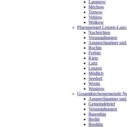
Langnow
Mechow
Tornow
Vehlow
Wulkow
Pfarrsprengel Lenzen-Lanz
Nachrichten
Veranstaltungen
Ansprechpartner und
Bochin
Ferbitz
Kietz
Lanz
Lenzen
Mödlich
Seedorf
Wootz
Wustrow
Gesamtkirchengemeinde Ne
Ansprechpartner und
Gemeindebrief
Veranstaltungen
Barenthin
Berlitt
Breddin