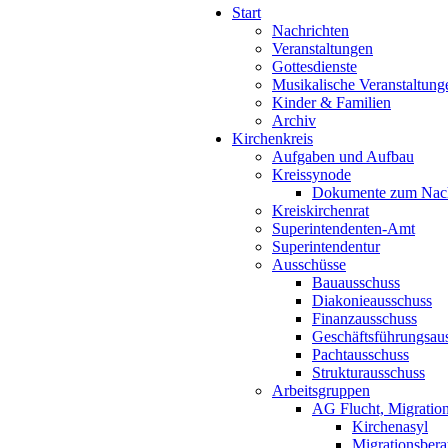
Start
Nachrichten
Veranstaltungen
Gottesdienste
Musikalische Veranstaltung
Kinder & Familien
Archiv
Kirchenkreis
Aufgaben und Aufbau
Kreissynode
Dokumente zum Nac
Kreiskirchenrat
Superintendenten-Amt
Superintendentur
Ausschüsse
Bauausschuss
Diakonieausschuss
Finanzausschuss
Geschäftsführungsau
Pachtausschuss
Strukturausschuss
Arbeitsgruppen
AG Flucht, Migration
Kirchenasyl
Migrationsbera