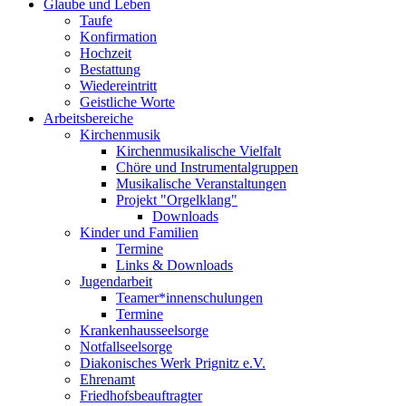
Glaube und Leben
Taufe
Konfirmation
Hochzeit
Bestattung
Wiedereintritt
Geistliche Worte
Arbeitsbereiche
Kirchenmusik
Kirchenmusikalische Vielfalt
Chöre und Instrumentalgruppen
Musikalische Veranstaltungen
Projekt "Orgelklang"
Downloads
Kinder und Familien
Termine
Links & Downloads
Jugendarbeit
Teamer*innenschulungen
Termine
Krankenhausseelsorge
Notfallseelsorge
Diakonisches Werk Prignitz e.V.
Ehrenamt
Friedhofsbeauftragter