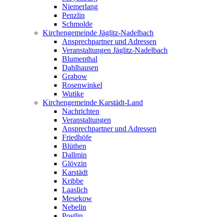
Niemerlang
Penzlin
Schmolde
Kirchengemeinde Jäglitz-Nadelbach
Ansprechpartner und Adressen
Veranstaltungen Jäglitz-Nadelbach
Blumenthal
Dahlhausen
Grabow
Rosenwinkel
Wutike
Kirchengemeinde Karstädt-Land
Nachrichten
Veranstaltungen
Ansprechpartner und Adressen
Friedhöfe
Blüthen
Dallmin
Glövzin
Karstädt
Kribbe
Laaslich
Mesekow
Nebelin
Postlin