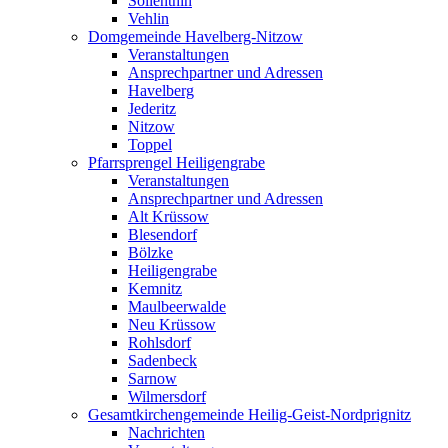
Söllenthin
Vehlin
Domgemeinde Havelberg-Nitzow
Veranstaltungen
Ansprechpartner und Adressen
Havelberg
Jederitz
Nitzow
Toppel
Pfarrsprengel Heiligengrabe
Veranstaltungen
Ansprechpartner und Adressen
Alt Krüssow
Blesendorf
Bölzke
Heiligengrabe
Kemnitz
Maulbeerwalde
Neu Krüssow
Rohlsdorf
Sadenbeck
Sarnow
Wilmersdorf
Gesamtkirchengemeinde Heilig-Geist-Nordprignitz
Nachrichten