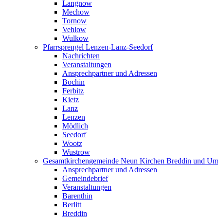
Langnow
Mechow
Tornow
Vehlow
Wulkow
Pfarrsprengel Lenzen-Lanz-Seedorf
Nachrichten
Veranstaltungen
Ansprechpartner und Adressen
Bochin
Ferbitz
Kietz
Lanz
Lenzen
Mödlich
Seedorf
Wootz
Wustrow
Gesamtkirchengemeinde Neun Kirchen Breddin und Um
Ansprechpartner und Adressen
Gemeindebrief
Veranstaltungen
Barenthin
Berlitt
Breddin