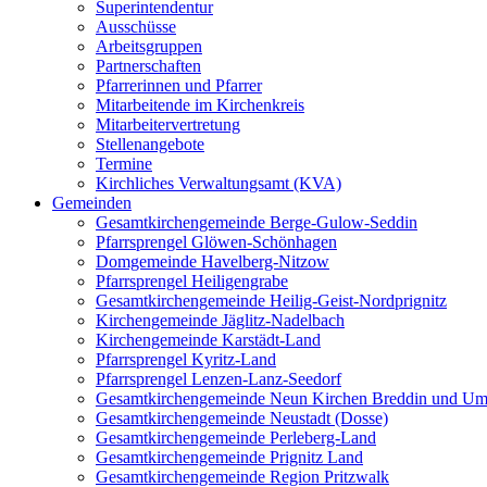
Superintendentur
Ausschüsse
Arbeitsgruppen
Partnerschaften
Pfarrerinnen und Pfarrer
Mitarbeitende im Kirchenkreis
Mitarbeitervertretung
Stellenangebote
Termine
Kirchliches Verwaltungsamt (KVA)
Gemeinden
Gesamtkirchengemeinde Berge-Gulow-Seddin
Pfarrsprengel Glöwen-Schönhagen
Domgemeinde Havelberg-Nitzow
Pfarrsprengel Heiligengrabe
Gesamtkirchengemeinde Heilig-Geist-Nordprignitz
Kirchengemeinde Jäglitz-Nadelbach
Kirchengemeinde Karstädt-Land
Pfarrsprengel Kyritz-Land
Pfarrsprengel Lenzen-Lanz-Seedorf
Gesamtkirchengemeinde Neun Kirchen Breddin und Um
Gesamtkirchengemeinde Neustadt (Dosse)
Gesamtkirchengemeinde Perleberg-Land
Gesamtkirchengemeinde Prignitz Land
Gesamtkirchengemeinde Region Pritzwalk