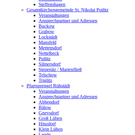
Steffenshagen
Gesamtkirchengemeinde St. Nikolai Putlitz
Veranstaltungen
Ansprechpartner und Adressen
Buckow
Grabow
Lockstädt
Mansfeld
Mertensdorf
Nettelbeck
Putlitz
Silmersdorf
Stepenitz / Marienfließ
Telschow
Triglitz
Pfarrsprengel Rühstädt
Veranstaltungen
Ansprechpartner und Adressen
Abbendorf
Bälow
Gnevsdorf
Groß Lüben
Hinzdorf
Klein Lüben
Legde