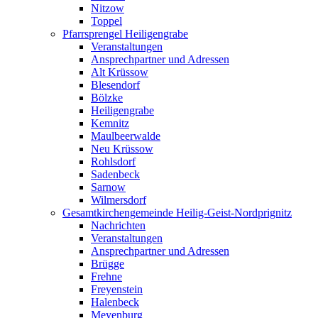
Nitzow
Toppel
Pfarrsprengel Heiligengrabe
Veranstaltungen
Ansprechpartner und Adressen
Alt Krüssow
Blesendorf
Bölzke
Heiligengrabe
Kemnitz
Maulbeerwalde
Neu Krüssow
Rohlsdorf
Sadenbeck
Sarnow
Wilmersdorf
Gesamtkirchengemeinde Heilig-Geist-Nordprignitz
Nachrichten
Veranstaltungen
Ansprechpartner und Adressen
Brügge
Frehne
Freyenstein
Halenbeck
Meyenburg