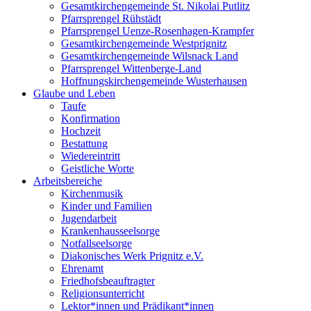
Gesamtkirchengemeinde St. Nikolai Putlitz
Pfarrsprengel Rühstädt
Pfarrsprengel Uenze-Rosenhagen-Krampfer
Gesamtkirchengemeinde Westprignitz
Gesamtkirchengemeinde Wilsnack Land
Pfarrsprengel Wittenberge-Land
Hoffnungskirchengemeinde Wusterhausen
Glaube und Leben
Taufe
Konfirmation
Hochzeit
Bestattung
Wiedereintritt
Geistliche Worte
Arbeitsbereiche
Kirchenmusik
Kinder und Familien
Jugendarbeit
Krankenhausseelsorge
Notfallseelsorge
Diakonisches Werk Prignitz e.V.
Ehrenamt
Friedhofsbeauftragter
Religionsunterricht
Lektor*innen und Prädikant*innen