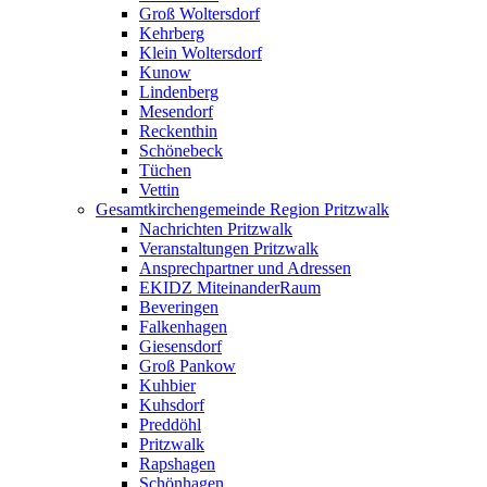
Groß Woltersdorf
Kehrberg
Klein Woltersdorf
Kunow
Lindenberg
Mesendorf
Reckenthin
Schönebeck
Tüchen
Vettin
Gesamtkirchengemeinde Region Pritzwalk
Nachrichten Pritzwalk
Veranstaltungen Pritzwalk
Ansprechpartner und Adressen
EKIDZ MiteinanderRaum
Beveringen
Falkenhagen
Giesensdorf
Groß Pankow
Kuhbier
Kuhsdorf
Preddöhl
Pritzwalk
Rapshagen
Schönhagen