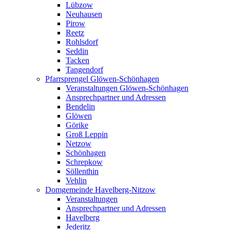
Lübzow
Neuhausen
Pirow
Reetz
Rohlsdorf
Seddin
Tacken
Tangendorf
Pfarrsprengel Glöwen-Schönhagen
Veranstaltungen Glöwen-Schönhagen
Ansprechpartner und Adressen
Bendelin
Glöwen
Görike
Groß Leppin
Netzow
Schönhagen
Schrepkow
Söllenthin
Vehlin
Domgemeinde Havelberg-Nitzow
Veranstaltungen
Ansprechpartner und Adressen
Havelberg
Jederitz