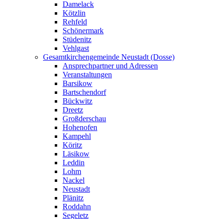
Damelack
Kötzlin
Rehfeld
Schönermark
Stüdenitz
Vehlgast
Gesamtkirchengemeinde Neustadt (Dosse)
Ansprechpartner und Adressen
Veranstaltungen
Barsikow
Bartschendorf
Bückwitz
Dreetz
Großderschau
Hohenofen
Kampehl
Köritz
Läsikow
Leddin
Lohm
Nackel
Neustadt
Plänitz
Roddahn
Segeletz