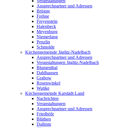
Veranstaltungen
Ansprechpartner und Adressen
Brügge
Frehne
Freyenstein
Halenbeck
Meyenburg
Niemerlang
Penzlin
Schmolde
Kirchengemeinde Jäglitz-Nadelbach
Ansprechpartner und Adressen
Veranstaltungen Jäglitz-Nadelbach
Blumenthal
Dahlhausen
Grabow
Rosenwinkel
Wutike
Kirchengemeinde Karstädt-Land
Nachrichten
Veranstaltungen
Ansprechpartner und Adressen
Friedhöfe
Blüthen
Dallmin