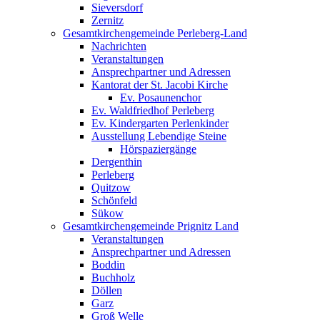
Sieversdorf
Zernitz
Gesamtkirchengemeinde Perleberg-Land
Nachrichten
Veranstaltungen
Ansprechpartner und Adressen
Kantorat der St. Jacobi Kirche
Ev. Posaunenchor
Ev. Waldfriedhof Perleberg
Ev. Kindergarten Perlenkinder
Ausstellung Lebendige Steine
Hörspaziergänge
Dergenthin
Perleberg
Quitzow
Schönfeld
Sükow
Gesamtkirchengemeinde Prignitz Land
Veranstaltungen
Ansprechpartner und Adressen
Boddin
Buchholz
Döllen
Garz
Groß Welle