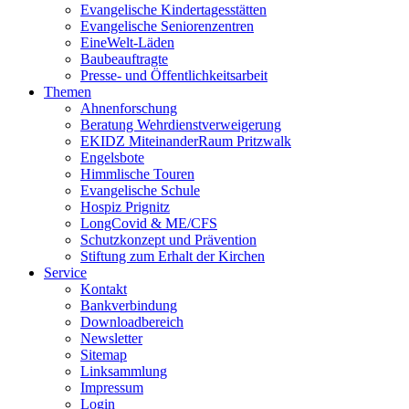
Evangelische Kindertagesstätten
Evangelische Seniorenzentren
EineWelt-Läden
Baubeauftragte
Presse- und Öffentlichkeitsarbeit
Themen
Ahnenforschung
Beratung Wehrdienstverweigerung
EKIDZ MiteinanderRaum Pritzwalk
Engelsbote
Himmlische Touren
Evangelische Schule
Hospiz Prignitz
LongCovid & ME/CFS
Schutzkonzept und Prävention
Stiftung zum Erhalt der Kirchen
Service
Kontakt
Bankverbindung
Downloadbereich
Newsletter
Sitemap
Linksammlung
Impressum
Login