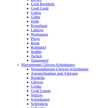
Groß Buchholz
Groß Linde
Gulow
Gülitz
Helle
Kreuzburg
Lübzow
Neuhausen
Pirow
Reetz
Rohlsdorf
Seddin
Tacken
Tangendorf
Pfarrsprengel Glöwen-Schönhagen
Veranstaltungen Glöwen-Schönhagen
Ansprechpartner und Adressen
Bendelin
Glöwen
Görike
Groß Leppin
Netzow
Schönhagen
Schrepkow