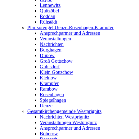
Lennewitz
Quitzöbel
Roddan
Rühstädt
Pfarrsprengel Uenze-Rosenhagen-Krampfer
Ansprechpartner und Adressen
Veranstaltungen
Nachrichten
Burghagen
Düpow
Groß Gottschow
Guhlsdorf
Klein Gottschow
Kleinow
Krampfer
Rambow
Rosenhagen
Spiegelhagen
Uenze
Gesamtkirchengemeinde Westprignitz
Nachrichten Westprignitz
Veranstaltungen Westprignitz
Ansprechpartner und Adressen
Boberow