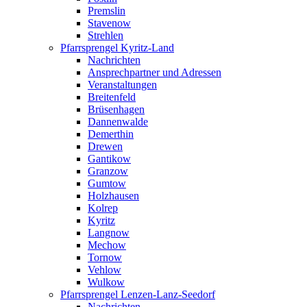
Premslin
Stavenow
Strehlen
Pfarrsprengel Kyritz-Land
Nachrichten
Ansprechpartner und Adressen
Veranstaltungen
Breitenfeld
Brüsenhagen
Dannenwalde
Demerthin
Drewen
Gantikow
Granzow
Gumtow
Holzhausen
Kolrep
Kyritz
Langnow
Mechow
Tornow
Vehlow
Wulkow
Pfarrsprengel Lenzen-Lanz-Seedorf
Nachrichten