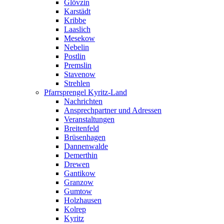
Glövzin
Karstädt
Kribbe
Laaslich
Mesekow
Nebelin
Postlin
Premslin
Stavenow
Strehlen
Pfarrsprengel Kyritz-Land
Nachrichten
Ansprechpartner und Adressen
Veranstaltungen
Breitenfeld
Brüsenhagen
Dannenwalde
Demerthin
Drewen
Gantikow
Granzow
Gumtow
Holzhausen
Kolrep
Kyritz