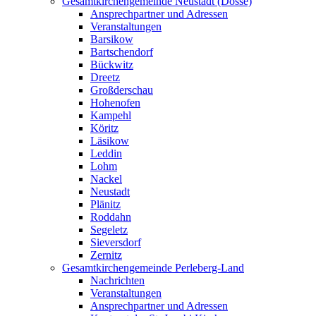
Gesamtkirchengemeinde Neustadt (Dosse)
Ansprechpartner und Adressen
Veranstaltungen
Barsikow
Bartschendorf
Bückwitz
Dreetz
Großderschau
Hohenofen
Kampehl
Köritz
Läsikow
Leddin
Lohm
Nackel
Neustadt
Plänitz
Roddahn
Segeletz
Sieversdorf
Zernitz
Gesamtkirchengemeinde Perleberg-Land
Nachrichten
Veranstaltungen
Ansprechpartner und Adressen