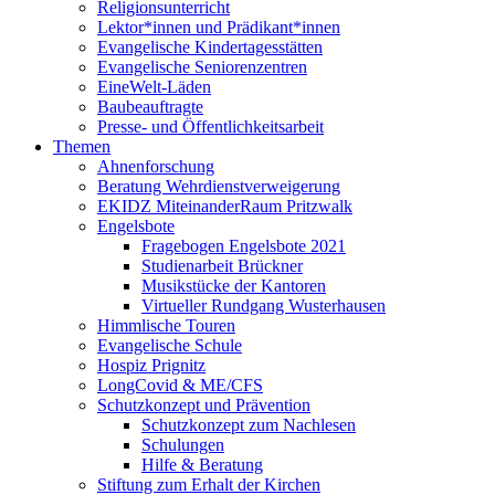
Religionsunterricht
Lektor*innen und Prädikant*innen
Evangelische Kindertagesstätten
Evangelische Seniorenzentren
EineWelt-Läden
Baubeauftragte
Presse- und Öffentlichkeitsarbeit
Themen
Ahnenforschung
Beratung Wehrdienstverweigerung
EKIDZ MiteinanderRaum Pritzwalk
Engelsbote
Fragebogen Engelsbote 2021
Studienarbeit Brückner
Musikstücke der Kantoren
Virtueller Rundgang Wusterhausen
Himmlische Touren
Evangelische Schule
Hospiz Prignitz
LongCovid & ME/CFS
Schutzkonzept und Prävention
Schutzkonzept zum Nachlesen
Schulungen
Hilfe & Beratung
Stiftung zum Erhalt der Kirchen