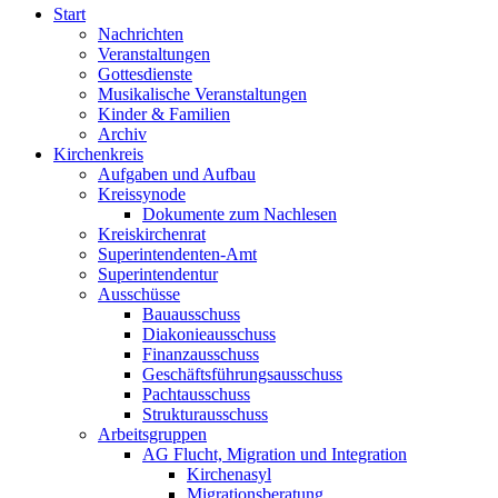
Start
Nachrichten
Veranstaltungen
Gottesdienste
Musikalische Veranstaltungen
Kinder & Familien
Archiv
Kirchenkreis
Aufgaben und Aufbau
Kreissynode
Dokumente zum Nachlesen
Kreiskirchenrat
Superintendenten-Amt
Superintendentur
Ausschüsse
Bauausschuss
Diakonieausschuss
Finanzausschuss
Geschäftsführungsausschuss
Pachtausschuss
Strukturausschuss
Arbeitsgruppen
AG Flucht, Migration und Integration
Kirchenasyl
Migrationsberatung