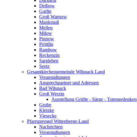
Dargardt
Deibow
Garlin
Groß Warnow
Mankmuß
Mellen
Milow
Pinnow
Pröttlin
Rambow
Reckenzin
Sargleben
Seetz
Gesamtkirchengemeinde Wilsnack Land
Veranstaltungen
Ansprechpartner und Adressen
Bad Wilsnack
Groß Werzin
Ausstellung Grüfte - Särge - Totengedenken
Grube
Kletzke
Viesecke
Pfarrsprengel Wittenberge-Land
Nachrichten
Veranstaltungen