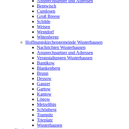
Ansprechpartner und Adressen
Bentwisch
Cumlosen
Groß Breese
Schilde
Weisen
Wentdorf
Wittenberge
Hoffnungskirchengemeinde Wusterhausen
Nachrichten Wusterhausen
Ansprechpartner und Adressen
Veranstaltungen Wusterhausen
Bantikow
Blankenberg
Brunn
Dessow
Ganzer
Gartow
Kantow
Lögow
Metzelthin
Schönberg
Tramnitz
Trieplatz
Wusterhausen