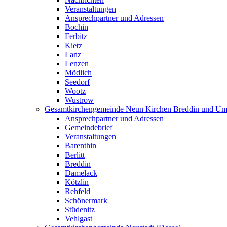
Veranstaltungen
Ansprechpartner und Adressen
Bochin
Ferbitz
Kietz
Lanz
Lenzen
Mödlich
Seedorf
Wootz
Wustrow
Gesamtkirchengemeinde Neun Kirchen Breddin und Um
Ansprechpartner und Adressen
Gemeindebrief
Veranstaltungen
Barenthin
Berlitt
Breddin
Damelack
Kötzlin
Rehfeld
Schönermark
Stüdenitz
Vehlgast