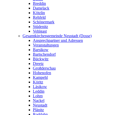
Breddin
Damelack
Kötzlin
Rehfeld
Schönermark
Stüdenitz
Vehlgast
Gesamtkirchengemeinde Neustadt (Dosse)
Ansprechpartner und Adressen
Veranstaltungen
Barsikow
Bartschendorf
Bückwitz
Dreetz
Großderschau
Hohenofen
Kampehl
Köritz
Läsikow
Leddin
Lohm
Nackel
Neustadt
Plänitz
Roddahn