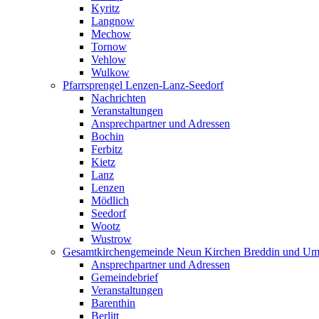
Kyritz
Langnow
Mechow
Tornow
Vehlow
Wulkow
Pfarrsprengel Lenzen-Lanz-Seedorf
Nachrichten
Veranstaltungen
Ansprechpartner und Adressen
Bochin
Ferbitz
Kietz
Lanz
Lenzen
Mödlich
Seedorf
Wootz
Wustrow
Gesamtkirchengemeinde Neun Kirchen Breddin und Um
Ansprechpartner und Adressen
Gemeindebrief
Veranstaltungen
Barenthin
Berlitt