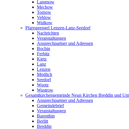
Langnow
Mechow
Tornow
Vehlow
Wulkow
Pfarrsprengel Lenzen-Lanz-Seedorf
Nachrichten
Veranstaltungen
Ansprechpartner und Adressen
Bochin
Ferbitz
Kietz
Lanz
Lenzen
Mödlich
Seedorf
Wootz
Wustrow
Gesamtkirchengemeinde Neun Kirchen Breddin und Um
Ansprechpartner und Adressen
Gemeindebrief
Veranstaltungen
Barenthin
Berlitt
Breddin