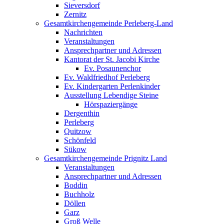
Sieversdorf
Zernitz
Gesamtkirchengemeinde Perleberg-Land
Nachrichten
Veranstaltungen
Ansprechpartner und Adressen
Kantorat der St. Jacobi Kirche
Ev. Posaunenchor
Ev. Waldfriedhof Perleberg
Ev. Kindergarten Perlenkinder
Ausstellung Lebendige Steine
Hörspaziergänge
Dergenthin
Perleberg
Quitzow
Schönfeld
Sükow
Gesamtkirchengemeinde Prignitz Land
Veranstaltungen
Ansprechpartner und Adressen
Boddin
Buchholz
Döllen
Garz
Groß Welle