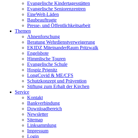
Evangelische Kindertagesstätten
Evangelische Seniorenzentren
EineWelt-Läden
Baubeauftragte
Presse- und Öffentlichkeitsarbeit
Themen
Ahnenforschung
Beratung Wehrdienstverweigerung
EKIDZ MiteinanderRaum Pritzwalk
Engelsbote
Himmlische Touren
Evangelische Schule
Hospiz Prignitz
LongCovid & ME/CFS
Schutzkonzept und Prävention
Stiftung zum Erhalt der Kirchen
Service
Kontakt
Bankverbindung
Downloadbereich
Newsletter
Sitemap
Linksammlung
Impressum
Login