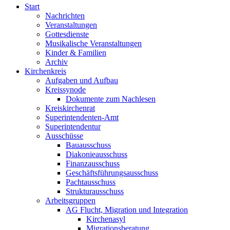
Start
Nachrichten
Veranstaltungen
Gottesdienste
Musikalische Veranstaltungen
Kinder & Familien
Archiv
Kirchenkreis
Aufgaben und Aufbau
Kreissynode
Dokumente zum Nachlesen
Kreiskirchenrat
Superintendenten-Amt
Superintendentur
Ausschüsse
Bauausschuss
Diakonieausschuss
Finanzausschuss
Geschäftsführungsausschuss
Pachtausschuss
Strukturausschuss
Arbeitsgruppen
AG Flucht, Migration und Integration
Kirchenasyl
Migrationsberatung