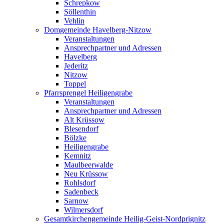
Schrepkow
Söllenthin
Vehlin
Domgemeinde Havelberg-Nitzow
Veranstaltungen
Ansprechpartner und Adressen
Havelberg
Jederitz
Nitzow
Toppel
Pfarrsprengel Heiligengrabe
Veranstaltungen
Ansprechpartner und Adressen
Alt Krüssow
Blesendorf
Bölzke
Heiligengrabe
Kemnitz
Maulbeerwalde
Neu Krüssow
Rohlsdorf
Sadenbeck
Sarnow
Wilmersdorf
Gesamtkirchengemeinde Heilig-Geist-Nordprignitz