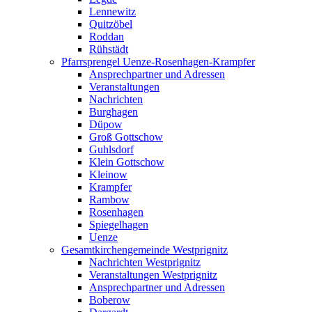
Lennewitz
Quitzöbel
Roddan
Rühstädt
Pfarrsprengel Uenze-Rosenhagen-Krampfer
Ansprechpartner und Adressen
Veranstaltungen
Nachrichten
Burghagen
Düpow
Groß Gottschow
Guhlsdorf
Klein Gottschow
Kleinow
Krampfer
Rambow
Rosenhagen
Spiegelhagen
Uenze
Gesamtkirchengemeinde Westprignitz
Nachrichten Westprignitz
Veranstaltungen Westprignitz
Ansprechpartner und Adressen
Boberow