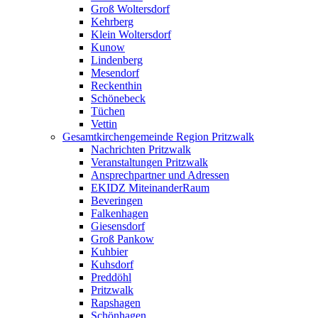
Groß Woltersdorf
Kehrberg
Klein Woltersdorf
Kunow
Lindenberg
Mesendorf
Reckenthin
Schönebeck
Tüchen
Vettin
Gesamtkirchengemeinde Region Pritzwalk
Nachrichten Pritzwalk
Veranstaltungen Pritzwalk
Ansprechpartner und Adressen
EKIDZ MiteinanderRaum
Beveringen
Falkenhagen
Giesensdorf
Groß Pankow
Kuhbier
Kuhsdorf
Preddöhl
Pritzwalk
Rapshagen
Schönhagen