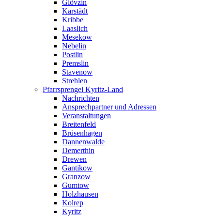
Glövzin
Karstädt
Kribbe
Laaslich
Mesekow
Nebelin
Postlin
Premslin
Stavenow
Strehlen
Pfarrsprengel Kyritz-Land
Nachrichten
Ansprechpartner und Adressen
Veranstaltungen
Breitenfeld
Brüsenhagen
Dannenwalde
Demerthin
Drewen
Gantikow
Granzow
Gumtow
Holzhausen
Kolrep
Kyritz