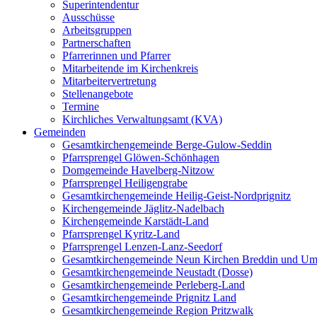
Superintendentur
Ausschüsse
Arbeitsgruppen
Partnerschaften
Pfarrerinnen und Pfarrer
Mitarbeitende im Kirchenkreis
Mitarbeitervertretung
Stellenangebote
Termine
Kirchliches Verwaltungsamt (KVA)
Gemeinden
Gesamtkirchengemeinde Berge-Gulow-Seddin
Pfarrsprengel Glöwen-Schönhagen
Domgemeinde Havelberg-Nitzow
Pfarrsprengel Heiligengrabe
Gesamtkirchengemeinde Heilig-Geist-Nordprignitz
Kirchengemeinde Jäglitz-Nadelbach
Kirchengemeinde Karstädt-Land
Pfarrsprengel Kyritz-Land
Pfarrsprengel Lenzen-Lanz-Seedorf
Gesamtkirchengemeinde Neun Kirchen Breddin und Um
Gesamtkirchengemeinde Neustadt (Dosse)
Gesamtkirchengemeinde Perleberg-Land
Gesamtkirchengemeinde Prignitz Land
Gesamtkirchengemeinde Region Pritzwalk