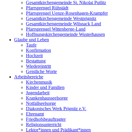
Gesamtkirchengemeinde St. Nikolai Putlitz
Pfarrsprengel Rühstädt
Pfarrsprengel Uenze-Rosenhagen-Krampfer
Gesamtkirchengemeinde Westprignitz
Gesamtkirchengemeinde Wilsnack Land
Pfarrsprengel Wittenberge-Land
Hoffnungskirchengemeinde Wusterhausen
Glaube und Leben
Taufe
Konfirmation
Hochzeit
Bestattung
Wiedereintritt
Geistliche Worte
Arbeitsbereiche
Kirchenmusik
Kinder und Familien
Jugendarbeit
Krankenhausseelsorge
Notfallseelsorge
Diakonisches Werk Prignitz e.V.
Ehrenamt
Friedhofsbeauftragter
Religionsunterricht
Lektor*innen und Prädikant*innen