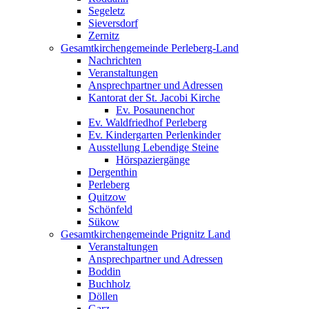
Segeletz
Sieversdorf
Zernitz
Gesamtkirchengemeinde Perleberg-Land
Nachrichten
Veranstaltungen
Ansprechpartner und Adressen
Kantorat der St. Jacobi Kirche
Ev. Posaunenchor
Ev. Waldfriedhof Perleberg
Ev. Kindergarten Perlenkinder
Ausstellung Lebendige Steine
Hörspaziergänge
Dergenthin
Perleberg
Quitzow
Schönfeld
Sükow
Gesamtkirchengemeinde Prignitz Land
Veranstaltungen
Ansprechpartner und Adressen
Boddin
Buchholz
Döllen
Garz