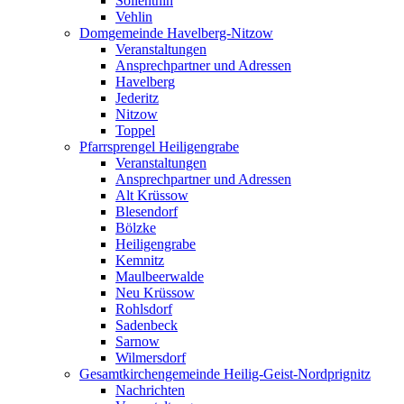
Söllenthin
Vehlin
Domgemeinde Havelberg-Nitzow
Veranstaltungen
Ansprechpartner und Adressen
Havelberg
Jederitz
Nitzow
Toppel
Pfarrsprengel Heiligengrabe
Veranstaltungen
Ansprechpartner und Adressen
Alt Krüssow
Blesendorf
Bölzke
Heiligengrabe
Kemnitz
Maulbeerwalde
Neu Krüssow
Rohlsdorf
Sadenbeck
Sarnow
Wilmersdorf
Gesamtkirchengemeinde Heilig-Geist-Nordprignitz
Nachrichten