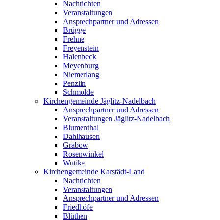
Nachrichten
Veranstaltungen
Ansprechpartner und Adressen
Brügge
Frehne
Freyenstein
Halenbeck
Meyenburg
Niemerlang
Penzlin
Schmolde
Kirchengemeinde Jäglitz-Nadelbach
Ansprechpartner und Adressen
Veranstaltungen Jäglitz-Nadelbach
Blumenthal
Dahlhausen
Grabow
Rosenwinkel
Wutike
Kirchengemeinde Karstädt-Land
Nachrichten
Veranstaltungen
Ansprechpartner und Adressen
Friedhöfe
Blüthen