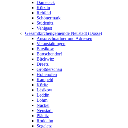
Damelack
Kötzlin
Rehfeld
Schönermark
Stüdenitz
Vehlgast
Gesamtkirchengemeinde Neustadt (Dosse)
Ansprechpartner und Adressen
Veranstaltungen
Barsikow
Bartschendorf
Bückwitz
Dreetz
Großderschau
Hohenofen
Kampehl
Köritz
Läsikow
Leddin
Lohm
Nackel
Neustadt
Plänitz
Roddahn
Segeletz