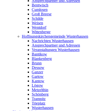
Ansprechpartner und Adressen
Bentwisch
Cumlosen
Groß Breese
Schilde
Weisen
Wentdorf
Wittenberge
Hoffnungskirchengemeinde Wusterhausen
Nachrichten Wusterhausen
Ansprechpartner und Adressen
Veranstaltungen Wusterhausen
Bantikow
Blankenberg
Brunn
Dessow
Ganzer
Gartow
Kantow
Lögow
Metzelthin
Schönberg
Tramnitz
Trieplatz
Wusterhausen