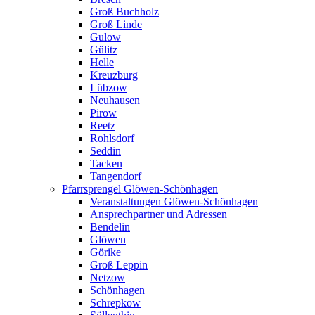
Groß Buchholz
Groß Linde
Gulow
Gülitz
Helle
Kreuzburg
Lübzow
Neuhausen
Pirow
Reetz
Rohlsdorf
Seddin
Tacken
Tangendorf
Pfarrsprengel Glöwen-Schönhagen
Veranstaltungen Glöwen-Schönhagen
Ansprechpartner und Adressen
Bendelin
Glöwen
Görike
Groß Leppin
Netzow
Schönhagen
Schrepkow