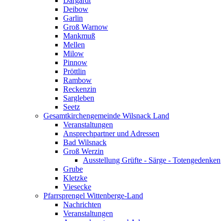
Dargardt
Deibow
Garlin
Groß Warnow
Mankmuß
Mellen
Milow
Pinnow
Pröttlin
Rambow
Reckenzin
Sargleben
Seetz
Gesamtkirchengemeinde Wilsnack Land
Veranstaltungen
Ansprechpartner und Adressen
Bad Wilsnack
Groß Werzin
Ausstellung Grüfte - Särge - Totengedenken
Grube
Kletzke
Viesecke
Pfarrsprengel Wittenberge-Land
Nachrichten
Veranstaltungen