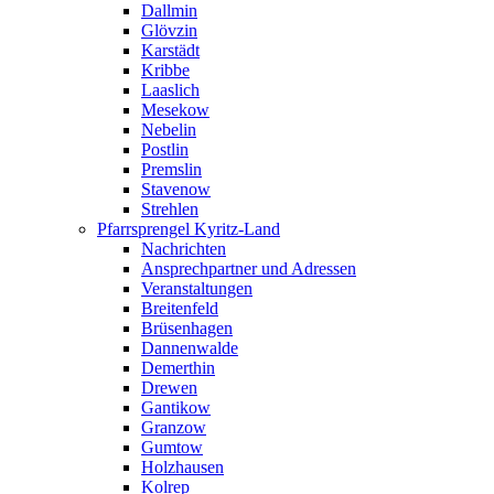
Dallmin
Glövzin
Karstädt
Kribbe
Laaslich
Mesekow
Nebelin
Postlin
Premslin
Stavenow
Strehlen
Pfarrsprengel Kyritz-Land
Nachrichten
Ansprechpartner und Adressen
Veranstaltungen
Breitenfeld
Brüsenhagen
Dannenwalde
Demerthin
Drewen
Gantikow
Granzow
Gumtow
Holzhausen
Kolrep