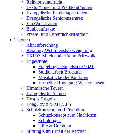
Religionsunterricht
Lektor*innen und Prädikant*innen
Evangelische Kindertagesstätten
Evangelische Seniorenzentren
EineWelt-Läden
Baubeauftragte
Presse- und Öffentlichkeitsarbeit
Themen
Ahnenforschung
Beratung Wehrdienstverweigerung
EKIDZ MiteinanderRaum Pritzwalk
Engelsbote
Fragebogen Engelsbote 2021
Studienarbeit Brückner
Musikstücke der Kantoren
Virtueller Rundgang Wusterhausen
Himmlische Touren
Evangelische Schule
Hospiz Prignitz
LongCovid & ME/CFS
Schutzkonzept und Prävention
Schutzkonzept zum Nachlesen
Schulungen
Hilfe & Beratung
Stiftung zum Erhalt der Kirchen