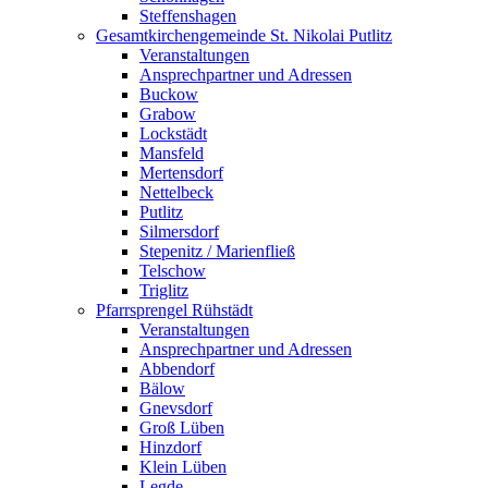
Steffenshagen
Gesamtkirchengemeinde St. Nikolai Putlitz
Veranstaltungen
Ansprechpartner und Adressen
Buckow
Grabow
Lockstädt
Mansfeld
Mertensdorf
Nettelbeck
Putlitz
Silmersdorf
Stepenitz / Marienfließ
Telschow
Triglitz
Pfarrsprengel Rühstädt
Veranstaltungen
Ansprechpartner und Adressen
Abbendorf
Bälow
Gnevsdorf
Groß Lüben
Hinzdorf
Klein Lüben
Legde