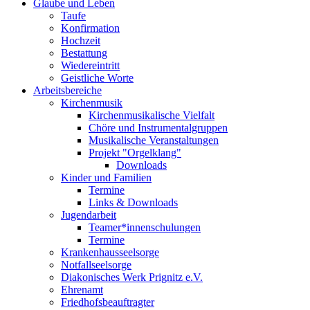
Glaube und Leben
Taufe
Konfirmation
Hochzeit
Bestattung
Wiedereintritt
Geistliche Worte
Arbeitsbereiche
Kirchenmusik
Kirchenmusikalische Vielfalt
Chöre und Instrumentalgruppen
Musikalische Veranstaltungen
Projekt "Orgelklang"
Downloads
Kinder und Familien
Termine
Links & Downloads
Jugendarbeit
Teamer*innenschulungen
Termine
Krankenhausseelsorge
Notfallseelsorge
Diakonisches Werk Prignitz e.V.
Ehrenamt
Friedhofsbeauftragter