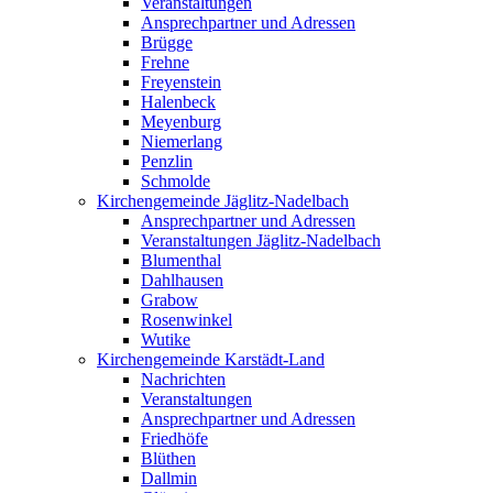
Veranstaltungen
Ansprechpartner und Adressen
Brügge
Frehne
Freyenstein
Halenbeck
Meyenburg
Niemerlang
Penzlin
Schmolde
Kirchengemeinde Jäglitz-Nadelbach
Ansprechpartner und Adressen
Veranstaltungen Jäglitz-Nadelbach
Blumenthal
Dahlhausen
Grabow
Rosenwinkel
Wutike
Kirchengemeinde Karstädt-Land
Nachrichten
Veranstaltungen
Ansprechpartner und Adressen
Friedhöfe
Blüthen
Dallmin