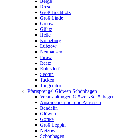
Berge
Bresch
Groß Buchholz
Groß Linde
Gulow
Gülitz
Helle
Kreuzburg
Lübzow
Neuhausen
Pirow
Reetz
Rohlsdorf
Seddin
Tacken
Tangendorf
Pfarrsprengel Glöwen-Schönhagen
Veranstaltungen Glöwen-Schönhagen
Ansprechpartner und Adressen
Bendelin
Glöwen
Görike
Groß Leppin
Netzow
Schönhagen