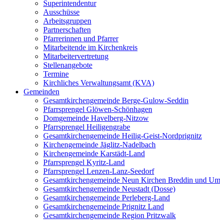
Superintendentur
Ausschüsse
Arbeitsgruppen
Partnerschaften
Pfarrerinnen und Pfarrer
Mitarbeitende im Kirchenkreis
Mitarbeitervertretung
Stellenangebote
Termine
Kirchliches Verwaltungsamt (KVA)
Gemeinden
Gesamtkirchengemeinde Berge-Gulow-Seddin
Pfarrsprengel Glöwen-Schönhagen
Domgemeinde Havelberg-Nitzow
Pfarrsprengel Heiligengrabe
Gesamtkirchengemeinde Heilig-Geist-Nordprignitz
Kirchengemeinde Jäglitz-Nadelbach
Kirchengemeinde Karstädt-Land
Pfarrsprengel Kyritz-Land
Pfarrsprengel Lenzen-Lanz-Seedorf
Gesamtkirchengemeinde Neun Kirchen Breddin und Um
Gesamtkirchengemeinde Neustadt (Dosse)
Gesamtkirchengemeinde Perleberg-Land
Gesamtkirchengemeinde Prignitz Land
Gesamtkirchengemeinde Region Pritzwalk