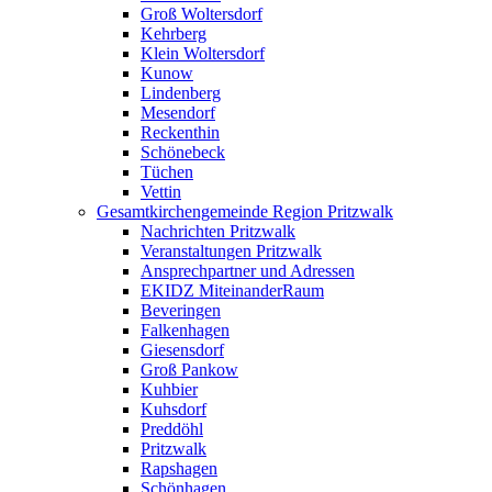
Groß Woltersdorf
Kehrberg
Klein Woltersdorf
Kunow
Lindenberg
Mesendorf
Reckenthin
Schönebeck
Tüchen
Vettin
Gesamtkirchengemeinde Region Pritzwalk
Nachrichten Pritzwalk
Veranstaltungen Pritzwalk
Ansprechpartner und Adressen
EKIDZ MiteinanderRaum
Beveringen
Falkenhagen
Giesensdorf
Groß Pankow
Kuhbier
Kuhsdorf
Preddöhl
Pritzwalk
Rapshagen
Schönhagen