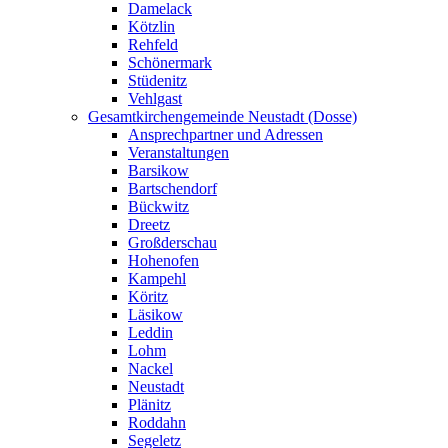
Damelack
Kötzlin
Rehfeld
Schönermark
Stüdenitz
Vehlgast
Gesamtkirchengemeinde Neustadt (Dosse)
Ansprechpartner und Adressen
Veranstaltungen
Barsikow
Bartschendorf
Bückwitz
Dreetz
Großderschau
Hohenofen
Kampehl
Köritz
Läsikow
Leddin
Lohm
Nackel
Neustadt
Plänitz
Roddahn
Segeletz