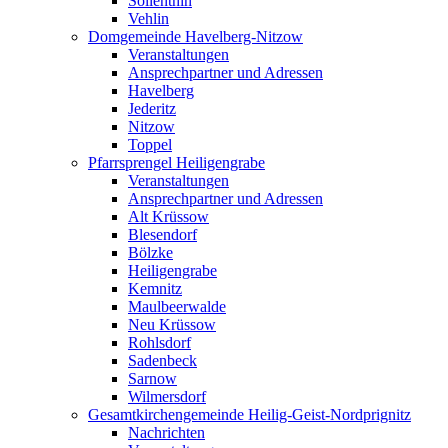
Söllenthin
Vehlin
Domgemeinde Havelberg-Nitzow
Veranstaltungen
Ansprechpartner und Adressen
Havelberg
Jederitz
Nitzow
Toppel
Pfarrsprengel Heiligengrabe
Veranstaltungen
Ansprechpartner und Adressen
Alt Krüssow
Blesendorf
Bölzke
Heiligengrabe
Kemnitz
Maulbeerwalde
Neu Krüssow
Rohlsdorf
Sadenbeck
Sarnow
Wilmersdorf
Gesamtkirchengemeinde Heilig-Geist-Nordprignitz
Nachrichten