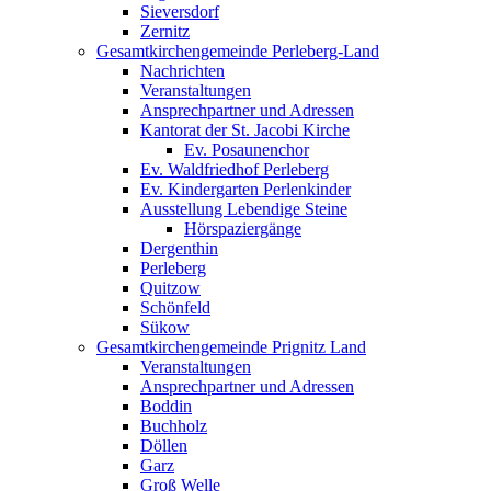
Sieversdorf
Zernitz
Gesamtkirchengemeinde Perleberg-Land
Nachrichten
Veranstaltungen
Ansprechpartner und Adressen
Kantorat der St. Jacobi Kirche
Ev. Posaunenchor
Ev. Waldfriedhof Perleberg
Ev. Kindergarten Perlenkinder
Ausstellung Lebendige Steine
Hörspaziergänge
Dergenthin
Perleberg
Quitzow
Schönfeld
Sükow
Gesamtkirchengemeinde Prignitz Land
Veranstaltungen
Ansprechpartner und Adressen
Boddin
Buchholz
Döllen
Garz
Groß Welle