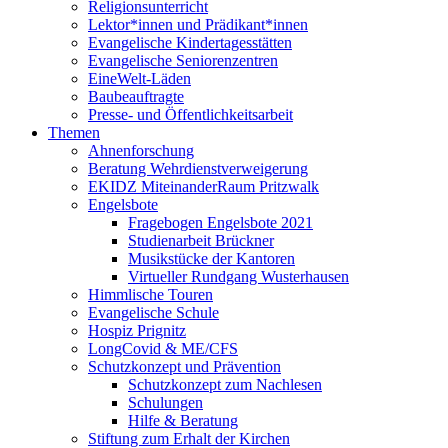
Religionsunterricht
Lektor*innen und Prädikant*innen
Evangelische Kindertagesstätten
Evangelische Seniorenzentren
EineWelt-Läden
Baubeauftragte
Presse- und Öffentlichkeitsarbeit
Themen
Ahnenforschung
Beratung Wehrdienstverweigerung
EKIDZ MiteinanderRaum Pritzwalk
Engelsbote
Fragebogen Engelsbote 2021
Studienarbeit Brückner
Musikstücke der Kantoren
Virtueller Rundgang Wusterhausen
Himmlische Touren
Evangelische Schule
Hospiz Prignitz
LongCovid & ME/CFS
Schutzkonzept und Prävention
Schutzkonzept zum Nachlesen
Schulungen
Hilfe & Beratung
Stiftung zum Erhalt der Kirchen