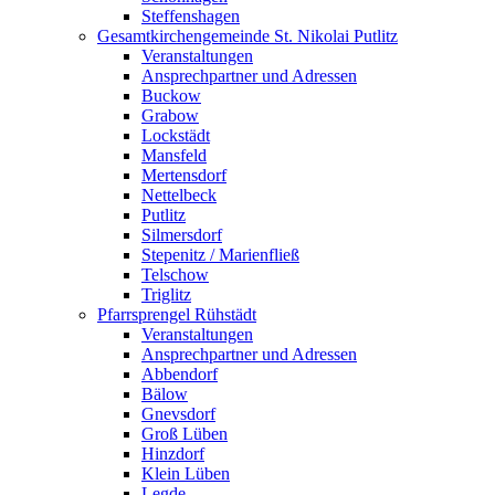
Steffenshagen
Gesamtkirchengemeinde St. Nikolai Putlitz
Veranstaltungen
Ansprechpartner und Adressen
Buckow
Grabow
Lockstädt
Mansfeld
Mertensdorf
Nettelbeck
Putlitz
Silmersdorf
Stepenitz / Marienfließ
Telschow
Triglitz
Pfarrsprengel Rühstädt
Veranstaltungen
Ansprechpartner und Adressen
Abbendorf
Bälow
Gnevsdorf
Groß Lüben
Hinzdorf
Klein Lüben
Legde