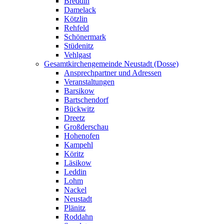
Breddin
Damelack
Kötzlin
Rehfeld
Schönermark
Stüdenitz
Vehlgast
Gesamtkirchengemeinde Neustadt (Dosse)
Ansprechpartner und Adressen
Veranstaltungen
Barsikow
Bartschendorf
Bückwitz
Dreetz
Großderschau
Hohenofen
Kampehl
Köritz
Läsikow
Leddin
Lohm
Nackel
Neustadt
Plänitz
Roddahn