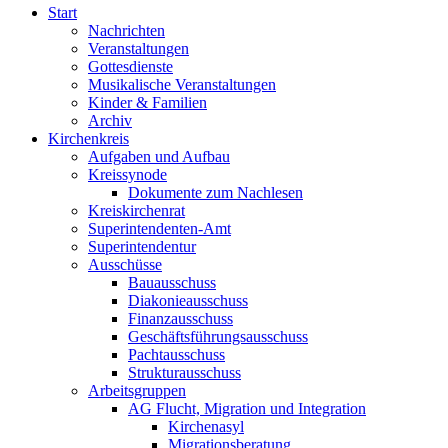
Start
Nachrichten
Veranstaltungen
Gottesdienste
Musikalische Veranstaltungen
Kinder & Familien
Archiv
Kirchenkreis
Aufgaben und Aufbau
Kreissynode
Dokumente zum Nachlesen
Kreiskirchenrat
Superintendenten-Amt
Superintendentur
Ausschüsse
Bauausschuss
Diakonieausschuss
Finanzausschuss
Geschäftsführungsausschuss
Pachtausschuss
Strukturausschuss
Arbeitsgruppen
AG Flucht, Migration und Integration
Kirchenasyl
Migrationsberatung