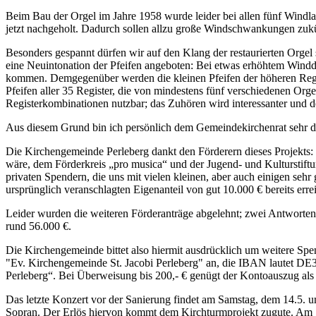
Beim Bau der Orgel im Jahre 1958 wurde leider bei allen fünf Windl
jetzt nachgeholt. Dadurch sollen allzu große Windschwankungen zuk
Besonders gespannt dürfen wir auf den Klang der restaurierten Orgel 
eine Neuintonation der Pfeifen angeboten: Bei etwas erhöhtem Winddr
kommen. Demgegenüber werden die kleinen Pfeifen der höheren Registe
Pfeifen aller 35 Register, die von mindestens fünf verschiedenen Org
Registerkombinationen nutzbar; das Zuhören wird interessanter und 
Aus diesem Grund bin ich persönlich dem Gemeindekirchenrat sehr d
Die Kirchengemeinde Perleberg dankt den Förderern dieses Projekts: 
wäre, dem Förderkreis „pro musica“ und der Jugend- und Kulturstift
privaten Spendern, die uns mit vielen kleinen, aber auch einigen seh
ursprünglich veranschlagten Eigenanteil von gut 10.000 € bereits errei
Leider wurden die weiteren Förderanträge abgelehnt; zwei Antworte
rund 56.000 €.
Die Kirchengemeinde bittet also hiermit ausdrücklich um weitere Sp
"Ev. Kirchengemeinde St. Jacobi Perleberg" an, die IBAN lautet 
Perleberg“. Bei Überweisung bis 200,- € genügt der Kontoauszug a
Das letzte Konzert vor der Sanierung findet am Samstag, dem 14.5. u
Sopran. Der Erlös hiervon kommt dem Kirchturmprojekt zugute. Am S