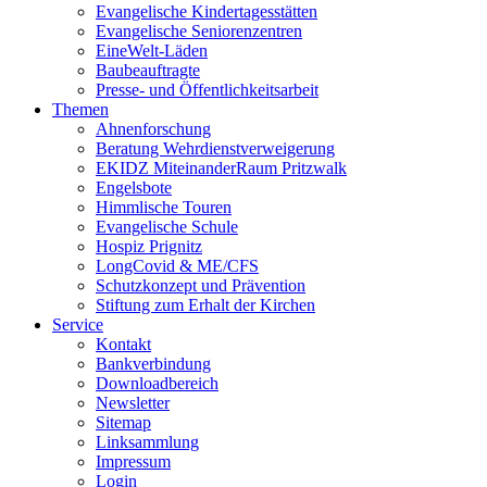
Evangelische Kindertagesstätten
Evangelische Seniorenzentren
EineWelt-Läden
Baubeauftragte
Presse- und Öffentlichkeitsarbeit
Themen
Ahnenforschung
Beratung Wehrdienstverweigerung
EKIDZ MiteinanderRaum Pritzwalk
Engelsbote
Himmlische Touren
Evangelische Schule
Hospiz Prignitz
LongCovid & ME/CFS
Schutzkonzept und Prävention
Stiftung zum Erhalt der Kirchen
Service
Kontakt
Bankverbindung
Downloadbereich
Newsletter
Sitemap
Linksammlung
Impressum
Login