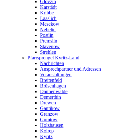
Glövzin
Karstädt
Kribbe
Laaslich
Mesekow
Nebelin
Postlin
Premslin
Stavenow
Strehlen
Pfarrsprengel Kyritz-Land
Nachrichten
Ansprechpartner und Adressen
Veranstaltungen
Breitenfeld
Brüsenhagen
Dannenwalde
Demerthin
Drewen
Gantikow
Granzow
Gumtow
Holzhausen
Kolrep
Kyritz