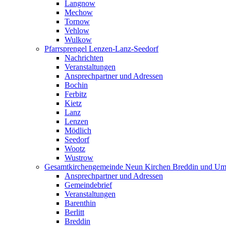
Langnow
Mechow
Tornow
Vehlow
Wulkow
Pfarrsprengel Lenzen-Lanz-Seedorf
Nachrichten
Veranstaltungen
Ansprechpartner und Adressen
Bochin
Ferbitz
Kietz
Lanz
Lenzen
Mödlich
Seedorf
Wootz
Wustrow
Gesamtkirchengemeinde Neun Kirchen Breddin und Um
Ansprechpartner und Adressen
Gemeindebrief
Veranstaltungen
Barenthin
Berlitt
Breddin