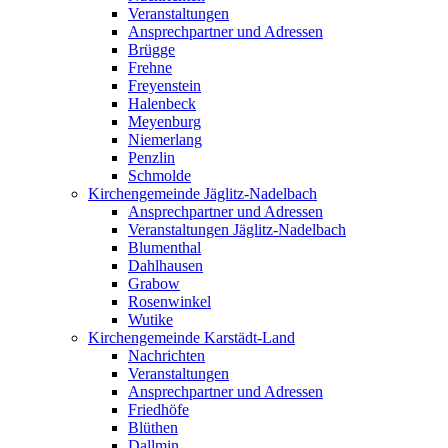
Veranstaltungen
Ansprechpartner und Adressen
Brügge
Frehne
Freyenstein
Halenbeck
Meyenburg
Niemerlang
Penzlin
Schmolde
Kirchengemeinde Jäglitz-Nadelbach
Ansprechpartner und Adressen
Veranstaltungen Jäglitz-Nadelbach
Blumenthal
Dahlhausen
Grabow
Rosenwinkel
Wutike
Kirchengemeinde Karstädt-Land
Nachrichten
Veranstaltungen
Ansprechpartner und Adressen
Friedhöfe
Blüthen
Dallmin