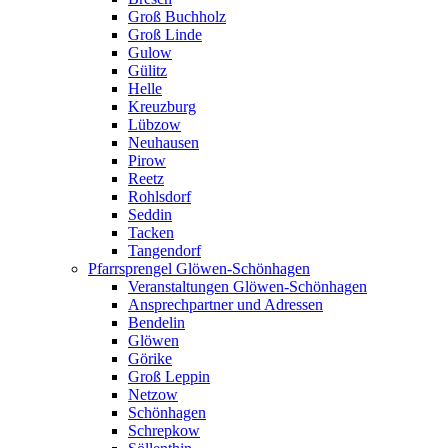
Groß Buchholz
Groß Linde
Gulow
Gülitz
Helle
Kreuzburg
Lübzow
Neuhausen
Pirow
Reetz
Rohlsdorf
Seddin
Tacken
Tangendorf
Pfarrsprengel Glöwen-Schönhagen
Veranstaltungen Glöwen-Schönhagen
Ansprechpartner und Adressen
Bendelin
Glöwen
Görike
Groß Leppin
Netzow
Schönhagen
Schrepkow