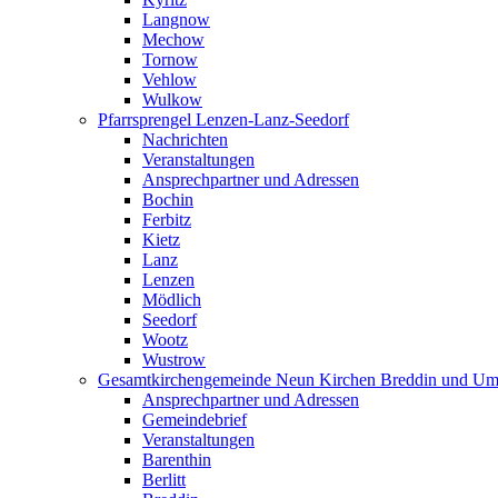
Langnow
Mechow
Tornow
Vehlow
Wulkow
Pfarrsprengel Lenzen-Lanz-Seedorf
Nachrichten
Veranstaltungen
Ansprechpartner und Adressen
Bochin
Ferbitz
Kietz
Lanz
Lenzen
Mödlich
Seedorf
Wootz
Wustrow
Gesamtkirchengemeinde Neun Kirchen Breddin und Um
Ansprechpartner und Adressen
Gemeindebrief
Veranstaltungen
Barenthin
Berlitt