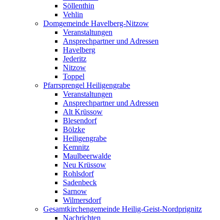
Söllenthin
Vehlin
Domgemeinde Havelberg-Nitzow
Veranstaltungen
Ansprechpartner und Adressen
Havelberg
Jederitz
Nitzow
Toppel
Pfarrsprengel Heiligengrabe
Veranstaltungen
Ansprechpartner und Adressen
Alt Krüssow
Blesendorf
Bölzke
Heiligengrabe
Kemnitz
Maulbeerwalde
Neu Krüssow
Rohlsdorf
Sadenbeck
Sarnow
Wilmersdorf
Gesamtkirchengemeinde Heilig-Geist-Nordprignitz
Nachrichten