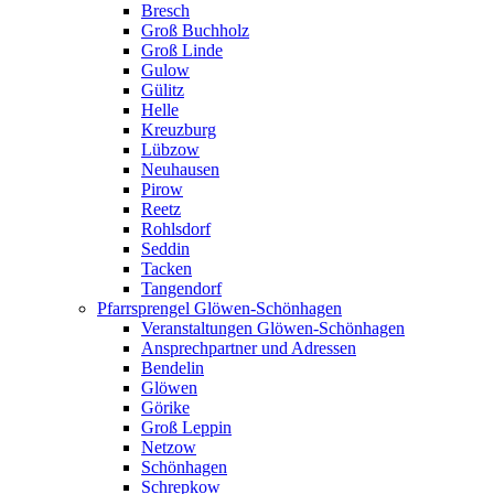
Bresch
Groß Buchholz
Groß Linde
Gulow
Gülitz
Helle
Kreuzburg
Lübzow
Neuhausen
Pirow
Reetz
Rohlsdorf
Seddin
Tacken
Tangendorf
Pfarrsprengel Glöwen-Schönhagen
Veranstaltungen Glöwen-Schönhagen
Ansprechpartner und Adressen
Bendelin
Glöwen
Görike
Groß Leppin
Netzow
Schönhagen
Schrepkow