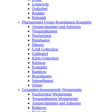
Lennewitz
Quitzöbel
Roddan
Rühstädt
Pfarrsprengel Uenze-Rosenhagen-Krampfer
Ansprechpartner und Adressen
Veranstaltungen
Nachrichten
Burghagen
Düpow
Groß Gottschow
Guhlsdorf
Klein Gottschow
Kleinow
Krampfer
Rambow
Rosenhagen
Spiegelhagen
Uenze
Gesamtkirchengemeinde Westprignitz
Nachrichten Westprignitz
Veranstaltungen Westprignitz
Ansprechpartner und Adressen
Boberow