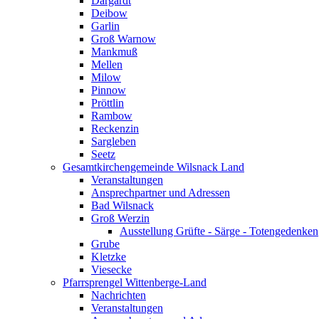
Dargardt
Deibow
Garlin
Groß Warnow
Mankmuß
Mellen
Milow
Pinnow
Pröttlin
Rambow
Reckenzin
Sargleben
Seetz
Gesamtkirchengemeinde Wilsnack Land
Veranstaltungen
Ansprechpartner und Adressen
Bad Wilsnack
Groß Werzin
Ausstellung Grüfte - Särge - Totengedenken
Grube
Kletzke
Viesecke
Pfarrsprengel Wittenberge-Land
Nachrichten
Veranstaltungen