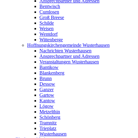
Ansprechpartner und Adressen
Bentwisch
Cumlosen
Groß Breese
Schilde
Weisen
Wentdorf
Wittenberge
Hoffnungskirchengemeinde Wusterhausen
Nachrichten Wusterhausen
Ansprechpartner und Adressen
Veranstaltungen Wusterhausen
Bantikow
Blankenberg
Brunn
Dessow
Ganzer
Gartow
Kantow
Lögow
Metzelthin
Schönberg
Tramnitz
Trieplatz
Wusterhausen