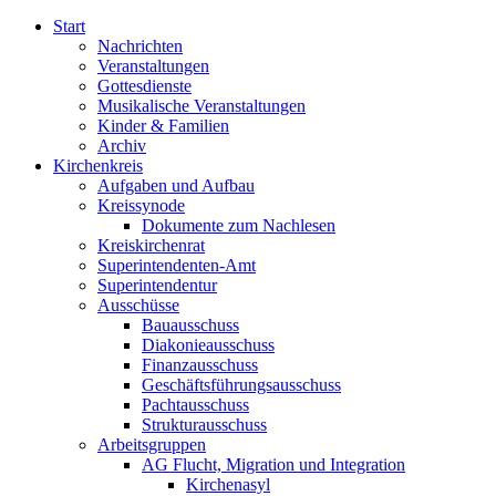
Start
Nachrichten
Veranstaltungen
Gottesdienste
Musikalische Veranstaltungen
Kinder & Familien
Archiv
Kirchenkreis
Aufgaben und Aufbau
Kreissynode
Dokumente zum Nachlesen
Kreiskirchenrat
Superintendenten-Amt
Superintendentur
Ausschüsse
Bauausschuss
Diakonieausschuss
Finanzausschuss
Geschäftsführungsausschuss
Pachtausschuss
Strukturausschuss
Arbeitsgruppen
AG Flucht, Migration und Integration
Kirchenasyl