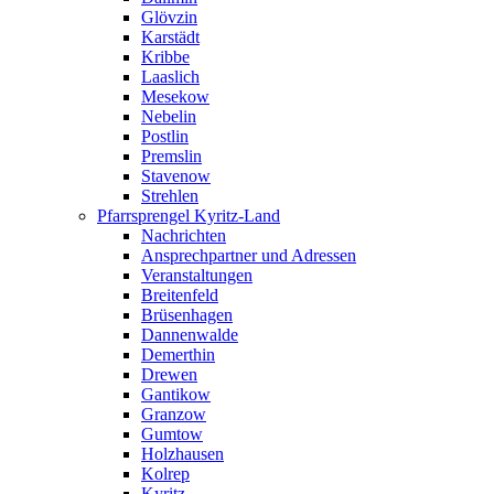
Glövzin
Karstädt
Kribbe
Laaslich
Mesekow
Nebelin
Postlin
Premslin
Stavenow
Strehlen
Pfarrsprengel Kyritz-Land
Nachrichten
Ansprechpartner und Adressen
Veranstaltungen
Breitenfeld
Brüsenhagen
Dannenwalde
Demerthin
Drewen
Gantikow
Granzow
Gumtow
Holzhausen
Kolrep
Kyritz