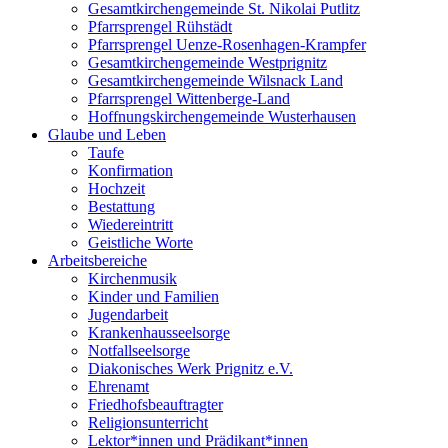
Gesamtkirchengemeinde St. Nikolai Putlitz
Pfarrsprengel Rühstädt
Pfarrsprengel Uenze-Rosenhagen-Krampfer
Gesamtkirchengemeinde Westprignitz
Gesamtkirchengemeinde Wilsnack Land
Pfarrsprengel Wittenberge-Land
Hoffnungskirchengemeinde Wusterhausen
Glaube und Leben
Taufe
Konfirmation
Hochzeit
Bestattung
Wiedereintritt
Geistliche Worte
Arbeitsbereiche
Kirchenmusik
Kinder und Familien
Jugendarbeit
Krankenhausseelsorge
Notfallseelsorge
Diakonisches Werk Prignitz e.V.
Ehrenamt
Friedhofsbeauftragter
Religionsunterricht
Lektor*innen und Prädikant*innen