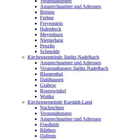
Veranstaltungen
Ansprechpartner und Adressen
Brügge
Frehne
Freyenstein
Halenbeck
Meyenburg
Niemerlang
Penzlin
Schmolde
Kirchengemeinde Jäglitz-Nadelbach
Ansprechpartner und Adressen
Veranstaltungen Jäglitz-Nadelbach
Blumenthal
Dahlhausen
Grabow
Rosenwinkel
Wutike
Kirchengemeinde Karstädt-Land
Nachrichten
Veranstaltungen
Ansprechpartner und Adressen
Friedhöfe
Blüthen
Dallmin