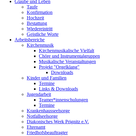
Glaube und Leben
Taufe
Konfirmation
Hochzeit
Bestattung
Wiedereintritt
Geistliche Worte
Arbeitsbereiche
Kirchenmusik
Kirchenmusikalische Vielfalt
Chöre und Instrumentalgruppen
Musikalische Veranstaltungen
Projekt "Orgelklang"
Downloads
Kinder und Familien
Termine
Links & Downloads
Jugendarbeit
Teamer*innenschulungen
Termine
Krankenhausseelsorge
Notfallseelsorge
Diakonisches Werk Prignitz e.V.
Ehrenamt
Friedhofsbeauftragter