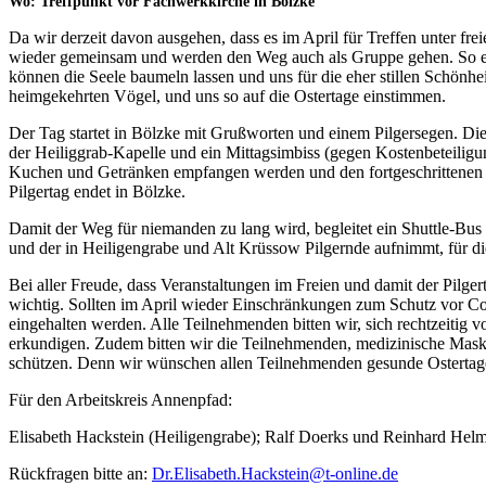
Wo: Treffpunkt vor Fachwerkkirche in Bölzke
Da wir derzeit davon ausgehen, dass es im April für Treffen unter fr
wieder gemeinsam und werden den Weg auch als Gruppe gehen. So erwa
können die Seele baumeln lassen und uns für die eher stillen Schönh
heimgekehrten Vögel, und uns so auf die Ostertage einstimmen.
Der Tag startet in Bölzke mit Grußworten und einem Pilgersegen. Die
der Heiliggrab-Kapelle und ein Mittagsimbiss (gegen Kostenbeteiligu
Kuchen und Getränken empfangen werden und den fortgeschrittenen S
Pilgertag endet in Bölzke.
Damit der Weg für niemanden zu lang wird, begleitet ein Shuttle-Bus d
und der in Heiligengrabe und Alt Krüssow Pilgernde aufnimmt, für die
Bei aller Freude, dass Veranstaltungen im Freien und damit der Pilger
wichtig. Sollten im April wieder Einschränkungen zum Schutz vor Cor
eingehalten werden. Alle Teilnehmenden bitten wir, sich rechtzeitig
erkundigen. Zudem bitten wir die Teilnehmenden, medizinische Mask
schützen. Denn wir wünschen allen Teilnehmenden gesunde Ostertag
Für den Arbeitskreis Annenpfad:
Elisabeth Hackstein (Heiligengrabe); Ralf Doerks und Reinhard He
Rückfragen bitte an:
Dr.Elisabeth.Hackstein@t-online.de