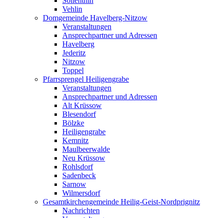
Söllenthin
Vehlin
Domgemeinde Havelberg-Nitzow
Veranstaltungen
Ansprechpartner und Adressen
Havelberg
Jederitz
Nitzow
Toppel
Pfarrsprengel Heiligengrabe
Veranstaltungen
Ansprechpartner und Adressen
Alt Krüssow
Blesendorf
Bölzke
Heiligengrabe
Kemnitz
Maulbeerwalde
Neu Krüssow
Rohlsdorf
Sadenbeck
Sarnow
Wilmersdorf
Gesamtkirchengemeinde Heilig-Geist-Nordprignitz
Nachrichten