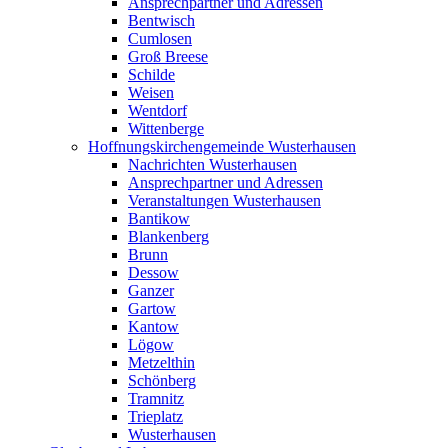
Ansprechpartner und Adressen
Bentwisch
Cumlosen
Groß Breese
Schilde
Weisen
Wentdorf
Wittenberge
Hoffnungskirchengemeinde Wusterhausen
Nachrichten Wusterhausen
Ansprechpartner und Adressen
Veranstaltungen Wusterhausen
Bantikow
Blankenberg
Brunn
Dessow
Ganzer
Gartow
Kantow
Lögow
Metzelthin
Schönberg
Tramnitz
Trieplatz
Wusterhausen