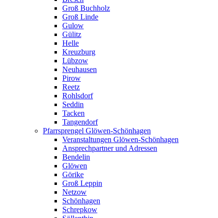
Groß Buchholz
Groß Linde
Gulow
Gülitz
Helle
Kreuzburg
Lübzow
Neuhausen
Pirow
Reetz
Rohlsdorf
Seddin
Tacken
Tangendorf
Pfarrsprengel Glöwen-Schönhagen
Veranstaltungen Glöwen-Schönhagen
Ansprechpartner und Adressen
Bendelin
Glöwen
Görike
Groß Leppin
Netzow
Schönhagen
Schrepkow