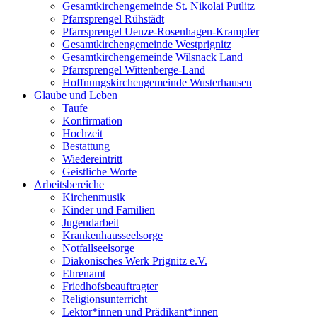
Gesamtkirchengemeinde St. Nikolai Putlitz
Pfarrsprengel Rühstädt
Pfarrsprengel Uenze-Rosenhagen-Krampfer
Gesamtkirchengemeinde Westprignitz
Gesamtkirchengemeinde Wilsnack Land
Pfarrsprengel Wittenberge-Land
Hoffnungskirchengemeinde Wusterhausen
Glaube und Leben
Taufe
Konfirmation
Hochzeit
Bestattung
Wiedereintritt
Geistliche Worte
Arbeitsbereiche
Kirchenmusik
Kinder und Familien
Jugendarbeit
Krankenhausseelsorge
Notfallseelsorge
Diakonisches Werk Prignitz e.V.
Ehrenamt
Friedhofsbeauftragter
Religionsunterricht
Lektor*innen und Prädikant*innen