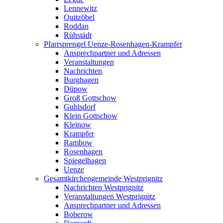
Lennewitz
Quitzöbel
Roddan
Rühstädt
Pfarrsprengel Uenze-Rosenhagen-Krampfer
Ansprechpartner und Adressen
Veranstaltungen
Nachrichten
Burghagen
Düpow
Groß Gottschow
Guhlsdorf
Klein Gottschow
Kleinow
Krampfer
Rambow
Rosenhagen
Spiegelhagen
Uenze
Gesamtkirchengemeinde Westprignitz
Nachrichten Westprignitz
Veranstaltungen Westprignitz
Ansprechpartner und Adressen
Boberow