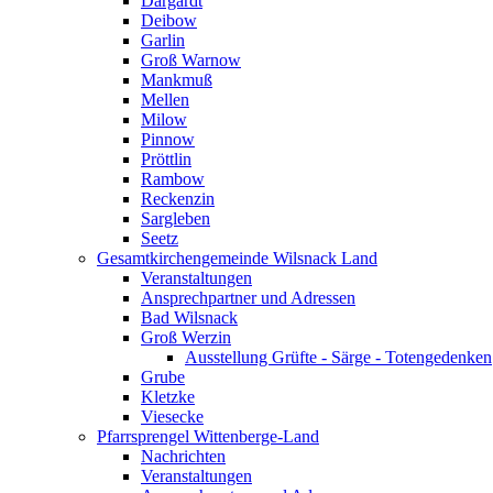
Dargardt
Deibow
Garlin
Groß Warnow
Mankmuß
Mellen
Milow
Pinnow
Pröttlin
Rambow
Reckenzin
Sargleben
Seetz
Gesamtkirchengemeinde Wilsnack Land
Veranstaltungen
Ansprechpartner und Adressen
Bad Wilsnack
Groß Werzin
Ausstellung Grüfte - Särge - Totengedenken
Grube
Kletzke
Viesecke
Pfarrsprengel Wittenberge-Land
Nachrichten
Veranstaltungen