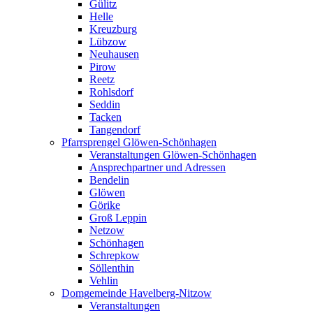
Gülitz
Helle
Kreuzburg
Lübzow
Neuhausen
Pirow
Reetz
Rohlsdorf
Seddin
Tacken
Tangendorf
Pfarrsprengel Glöwen-Schönhagen
Veranstaltungen Glöwen-Schönhagen
Ansprechpartner und Adressen
Bendelin
Glöwen
Görike
Groß Leppin
Netzow
Schönhagen
Schrepkow
Söllenthin
Vehlin
Domgemeinde Havelberg-Nitzow
Veranstaltungen