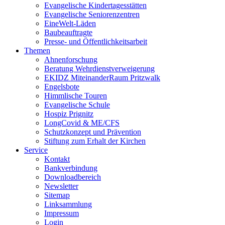
Evangelische Kindertagesstätten
Evangelische Seniorenzentren
EineWelt-Läden
Baubeauftragte
Presse- und Öffentlichkeitsarbeit
Themen
Ahnenforschung
Beratung Wehrdienstverweigerung
EKIDZ MiteinanderRaum Pritzwalk
Engelsbote
Himmlische Touren
Evangelische Schule
Hospiz Prignitz
LongCovid & ME/CFS
Schutzkonzept und Prävention
Stiftung zum Erhalt der Kirchen
Service
Kontakt
Bankverbindung
Downloadbereich
Newsletter
Sitemap
Linksammlung
Impressum
Login