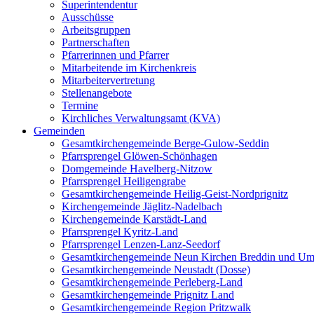
Superintendentur
Ausschüsse
Arbeitsgruppen
Partnerschaften
Pfarrerinnen und Pfarrer
Mitarbeitende im Kirchenkreis
Mitarbeitervertretung
Stellenangebote
Termine
Kirchliches Verwaltungsamt (KVA)
Gemeinden
Gesamtkirchengemeinde Berge-Gulow-Seddin
Pfarrsprengel Glöwen-Schönhagen
Domgemeinde Havelberg-Nitzow
Pfarrsprengel Heiligengrabe
Gesamtkirchengemeinde Heilig-Geist-Nordprignitz
Kirchengemeinde Jäglitz-Nadelbach
Kirchengemeinde Karstädt-Land
Pfarrsprengel Kyritz-Land
Pfarrsprengel Lenzen-Lanz-Seedorf
Gesamtkirchengemeinde Neun Kirchen Breddin und Um
Gesamtkirchengemeinde Neustadt (Dosse)
Gesamtkirchengemeinde Perleberg-Land
Gesamtkirchengemeinde Prignitz Land
Gesamtkirchengemeinde Region Pritzwalk