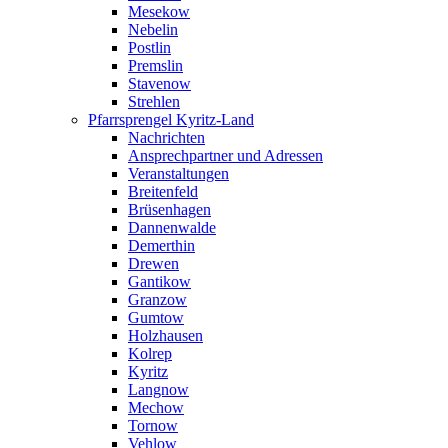
Mesekow
Nebelin
Postlin
Premslin
Stavenow
Strehlen
Pfarrsprengel Kyritz-Land
Nachrichten
Ansprechpartner und Adressen
Veranstaltungen
Breitenfeld
Brüsenhagen
Dannenwalde
Demerthin
Drewen
Gantikow
Granzow
Gumtow
Holzhausen
Kolrep
Kyritz
Langnow
Mechow
Tornow
Vehlow