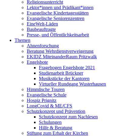
Religionsunterricht
Lektor*innen und Prädikant*innen
Evangelische Kindertagesstätten
Evangelische Seniorenzentren
EineWelt-Läden
Baubeauftragte
Presse- und Öffentlichkeitsarbeit
Themen
Ahnenforschung
Beratung Wehrdienstverweigerung
EKIDZ MiteinanderRaum Pritzwalk
Engelsbote
Fragebogen Engelsbote 2021
Studienarbeit Brückner
Musikstücke der Kantoren
Virtueller Rundgang Wusterhausen
Himmlische Touren
Evangelische Schule
Hospiz Prignitz
LongCovid & ME/CFS
Schutzkonzept und Prävention
Schutzkonzept zum Nachlesen
Schulungen
Hilfe & Beratung
Stiftung zum Erhalt der Kirchen