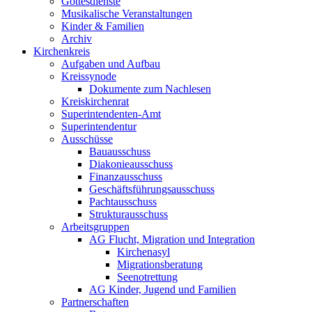
Gottesdienste
Musikalische Veranstaltungen
Kinder & Familien
Archiv
Kirchenkreis
Aufgaben und Aufbau
Kreissynode
Dokumente zum Nachlesen
Kreiskirchenrat
Superintendenten-Amt
Superintendentur
Ausschüsse
Bauausschuss
Diakonieausschuss
Finanzausschuss
Geschäftsführungsausschuss
Pachtausschuss
Strukturausschuss
Arbeitsgruppen
AG Flucht, Migration und Integration
Kirchenasyl
Migrationsberatung
Seenotrettung
AG Kinder, Jugend und Familien
Partnerschaften