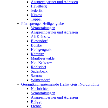
Ansprechpartner und Adressen
Havelberg
Jederitz
Nitzow
Toppel
Pfarrsprengel Heiligengrabe
Veranstaltungen
Ansprechpartner und Adressen
Alt Krüssow
Blesendorf
Bölzke
Heiligengrabe
Kemnitz
Maulbeerwalde
Neu Krüssow
Rohlsdorf
Sadenbeck
Sarnow
Wilmersdorf
Gesamtkirchengemeinde Heilig-Geist-Nordprignitz
Nachrichten
Veranstaltungen
Ansprechpartner und Adressen
Brügge
Frehne