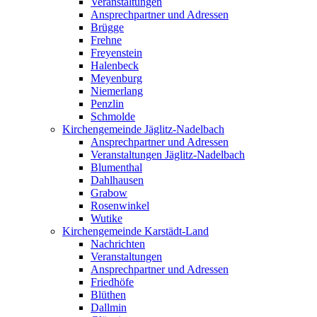
Veranstaltungen
Ansprechpartner und Adressen
Brügge
Frehne
Freyenstein
Halenbeck
Meyenburg
Niemerlang
Penzlin
Schmolde
Kirchengemeinde Jäglitz-Nadelbach
Ansprechpartner und Adressen
Veranstaltungen Jäglitz-Nadelbach
Blumenthal
Dahlhausen
Grabow
Rosenwinkel
Wutike
Kirchengemeinde Karstädt-Land
Nachrichten
Veranstaltungen
Ansprechpartner und Adressen
Friedhöfe
Blüthen
Dallmin