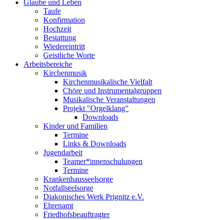
Glaube und Leben
Taufe
Konfirmation
Hochzeit
Bestattung
Wiedereintritt
Geistliche Worte
Arbeitsbereiche
Kirchenmusik
Kirchenmusikalische Vielfalt
Chöre und Instrumentalgruppen
Musikalische Veranstaltungen
Projekt "Orgelklang"
Downloads
Kinder und Familien
Termine
Links & Downloads
Jugendarbeit
Teamer*innenschulungen
Termine
Krankenhausseelsorge
Notfallseelsorge
Diakonisches Werk Prignitz e.V.
Ehrenamt
Friedhofsbeauftragter