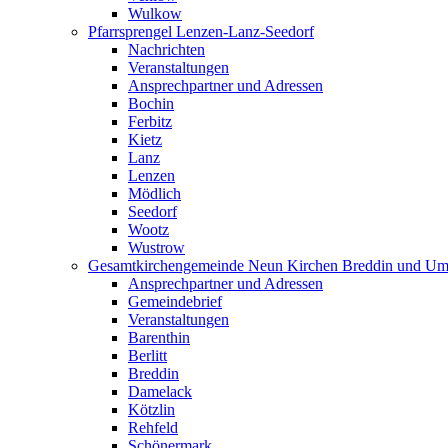
Wulkow
Pfarrsprengel Lenzen-Lanz-Seedorf
Nachrichten
Veranstaltungen
Ansprechpartner und Adressen
Bochin
Ferbitz
Kietz
Lanz
Lenzen
Mödlich
Seedorf
Wootz
Wustrow
Gesamtkirchengemeinde Neun Kirchen Breddin und Um
Ansprechpartner und Adressen
Gemeindebrief
Veranstaltungen
Barenthin
Berlitt
Breddin
Damelack
Kötzlin
Rehfeld
Schönermark