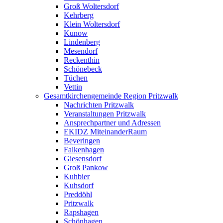
Groß Woltersdorf
Kehrberg
Klein Woltersdorf
Kunow
Lindenberg
Mesendorf
Reckenthin
Schönebeck
Tüchen
Vettin
Gesamtkirchengemeinde Region Pritzwalk
Nachrichten Pritzwalk
Veranstaltungen Pritzwalk
Ansprechpartner und Adressen
EKIDZ MiteinanderRaum
Beveringen
Falkenhagen
Giesensdorf
Groß Pankow
Kuhbier
Kuhsdorf
Preddöhl
Pritzwalk
Rapshagen
Schönhagen