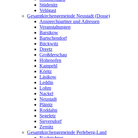
Stüdenitz
Vehlgast
Gesamtkirchengemeinde Neustadt (Dosse)
Ansprechpartner und Adressen
Veranstaltungen
Barsikow
Bartschendorf
Bückwitz
Dreetz
Großderschau
Hohenofen
Kampehl
Köritz
Läsikow
Leddin
Lohm
Nackel
Neustadt
Plänitz
Roddahn
Segeletz
Sieversdorf
Zernitz
Gesamtkirchengemeinde Perleberg-Land
Nachrichten