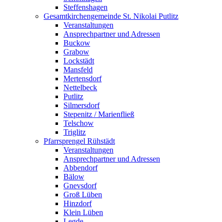
Steffenshagen
Gesamtkirchengemeinde St. Nikolai Putlitz
Veranstaltungen
Ansprechpartner und Adressen
Buckow
Grabow
Lockstädt
Mansfeld
Mertensdorf
Nettelbeck
Putlitz
Silmersdorf
Stepenitz / Marienfließ
Telschow
Triglitz
Pfarrsprengel Rühstädt
Veranstaltungen
Ansprechpartner und Adressen
Abbendorf
Bälow
Gnevsdorf
Groß Lüben
Hinzdorf
Klein Lüben
Legde