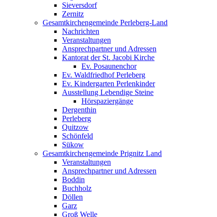
Sieversdorf
Zernitz
Gesamtkirchengemeinde Perleberg-Land
Nachrichten
Veranstaltungen
Ansprechpartner und Adressen
Kantorat der St. Jacobi Kirche
Ev. Posaunenchor
Ev. Waldfriedhof Perleberg
Ev. Kindergarten Perlenkinder
Ausstellung Lebendige Steine
Hörspaziergänge
Dergenthin
Perleberg
Quitzow
Schönfeld
Sükow
Gesamtkirchengemeinde Prignitz Land
Veranstaltungen
Ansprechpartner und Adressen
Boddin
Buchholz
Döllen
Garz
Groß Welle