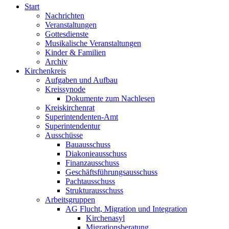
Start
Nachrichten
Veranstaltungen
Gottesdienste
Musikalische Veranstaltungen
Kinder & Familien
Archiv
Kirchenkreis
Aufgaben und Aufbau
Kreissynode
Dokumente zum Nachlesen
Kreiskirchenrat
Superintendenten-Amt
Superintendentur
Ausschüsse
Bauausschuss
Diakonieausschuss
Finanzausschuss
Geschäftsführungsausschuss
Pachtausschuss
Strukturausschuss
Arbeitsgruppen
AG Flucht, Migration und Integration
Kirchenasyl
Migrationsberatung