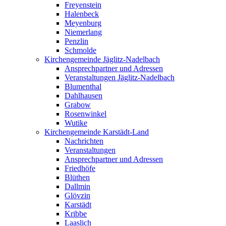
Freyenstein
Halenbeck
Meyenburg
Niemerlang
Penzlin
Schmolde
Kirchengemeinde Jäglitz-Nadelbach
Ansprechpartner und Adressen
Veranstaltungen Jäglitz-Nadelbach
Blumenthal
Dahlhausen
Grabow
Rosenwinkel
Wutike
Kirchengemeinde Karstädt-Land
Nachrichten
Veranstaltungen
Ansprechpartner und Adressen
Friedhöfe
Blüthen
Dallmin
Glövzin
Karstädt
Kribbe
Laaslich