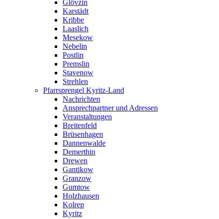
Glövzin
Karstädt
Kribbe
Laaslich
Mesekow
Nebelin
Postlin
Premslin
Stavenow
Strehlen
Pfarrsprengel Kyritz-Land
Nachrichten
Ansprechpartner und Adressen
Veranstaltungen
Breitenfeld
Brüsenhagen
Dannenwalde
Demerthin
Drewen
Gantikow
Granzow
Gumtow
Holzhausen
Kolrep
Kyritz