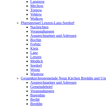
Langnow
Mechow
Tornow
Vehlow
Wulkow
Pfarrsprengel Lenzen-Lanz-Seedorf
Nachrichten
Veranstaltungen
Ansprechpartner und Adressen
Bochin
Ferbitz
Kietz
Lanz
Lenzen
Mödlich
Seedorf
Wootz
Wustrow
Gesamtkirchengemeinde Neun Kirchen Breddin und Um
Ansprechpartner und Adressen
Gemeindebrief
Veranstaltungen
Barenthin
Berlitt
Breddin