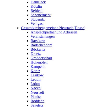
Damelack
Kötzlin
Rehfeld
Schönermark
Stüdenitz
Vehlgast
Gesamtkirchengemeinde Neustadt (Dosse)
Ansprechpartner und Adressen
Veranstaltungen
Barsikow
Bartschendorf
Bückwitz
Dreetz
Großderschau
Hohenofen
Kampehl
Köritz
Läsikow
Leddin
Lohm
Nackel
Neustadt
Plänitz
Roddahn
Segeletz