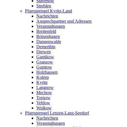
Stavenow
Strehlen
Pfarrsprengel Kyritz-Land
Nachrichten
Ansprechpartner und Adressen
Veranstaltungen
Breitenfeld
Brüsenhagen
Dannenwalde
Demerthin
Drewen
Gantikow
Granzow
Gumtow
Holzhausen
Kolrep
Kyritz
Langnow
Mechow
Tornow
Vehlow
Wulkow
Pfarrsprengel Lenzen-Lanz-Seedorf
Nachrichten
Veranstaltungen