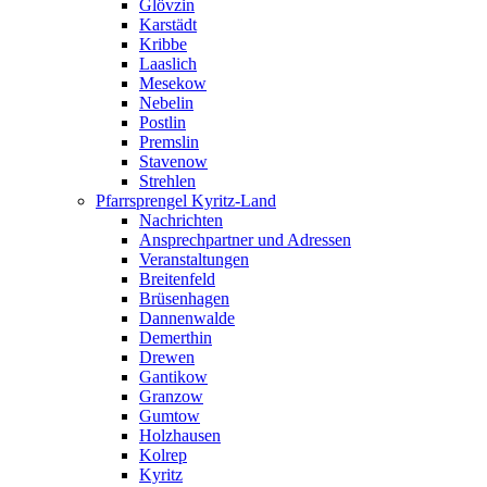
Glövzin
Karstädt
Kribbe
Laaslich
Mesekow
Nebelin
Postlin
Premslin
Stavenow
Strehlen
Pfarrsprengel Kyritz-Land
Nachrichten
Ansprechpartner und Adressen
Veranstaltungen
Breitenfeld
Brüsenhagen
Dannenwalde
Demerthin
Drewen
Gantikow
Granzow
Gumtow
Holzhausen
Kolrep
Kyritz