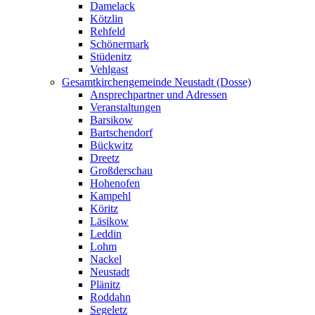
Damelack
Kötzlin
Rehfeld
Schönermark
Stüdenitz
Vehlgast
Gesamtkirchengemeinde Neustadt (Dosse)
Ansprechpartner und Adressen
Veranstaltungen
Barsikow
Bartschendorf
Bückwitz
Dreetz
Großderschau
Hohenofen
Kampehl
Köritz
Läsikow
Leddin
Lohm
Nackel
Neustadt
Plänitz
Roddahn
Segeletz