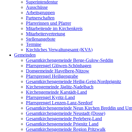
Superintendentur
Ausschüsse
Arbeitsgruppen
Partnerschaften
Pfarrerinnen und Pfarrer
Mitarbeitende im Kirchenkreis
Mitarbeitervertretung
Stellenangebote
Termine
Kirchliches Verwaltungsamt (KVA)
Gemeinden
Gesamtkirchengemeinde Berge-Gulow-Seddin
Pfarrsprengel Glöwen-Schönhagen
Domgemeinde Havelberg-Nitzow
Pfarrsprengel Heiligengrabe
Gesamtkirchengemeinde Heilig-Geist-Nordprignitz
Kirchengemeinde Jäglitz-Nadelbach
Kirchengemeinde Karstädt-Land
Pfarrsprengel Kyritz-Land
Pfarrsprengel Lenzen-Lanz-Seedorf
Gesamtkirchengemeinde Neun Kirchen Breddin und Um
Gesamtkirchengemeinde Neustadt (Dosse)
Gesamtkirchengemeinde Perleberg-Land
Gesamtkirchengemeinde Prignitz Land
Gesamtkirchengemeinde Region Pritzwalk