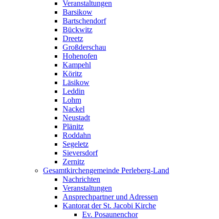
Veranstaltungen
Barsikow
Bartschendorf
Bückwitz
Dreetz
Großderschau
Hohenofen
Kampehl
Köritz
Läsikow
Leddin
Lohm
Nackel
Neustadt
Plänitz
Roddahn
Segeletz
Sieversdorf
Zernitz
Gesamtkirchengemeinde Perleberg-Land
Nachrichten
Veranstaltungen
Ansprechpartner und Adressen
Kantorat der St. Jacobi Kirche
Ev. Posaunenchor