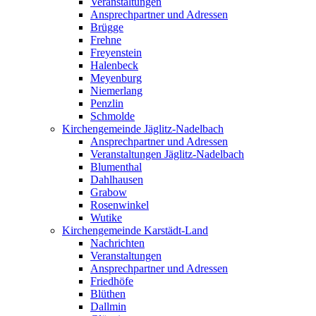
Veranstaltungen
Ansprechpartner und Adressen
Brügge
Frehne
Freyenstein
Halenbeck
Meyenburg
Niemerlang
Penzlin
Schmolde
Kirchengemeinde Jäglitz-Nadelbach
Ansprechpartner und Adressen
Veranstaltungen Jäglitz-Nadelbach
Blumenthal
Dahlhausen
Grabow
Rosenwinkel
Wutike
Kirchengemeinde Karstädt-Land
Nachrichten
Veranstaltungen
Ansprechpartner und Adressen
Friedhöfe
Blüthen
Dallmin