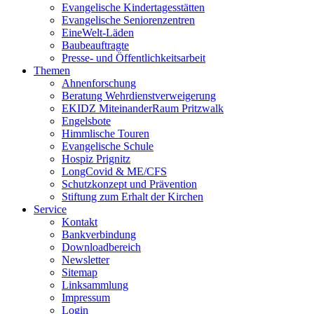
Evangelische Kindertagesstätten
Evangelische Seniorenzentren
EineWelt-Läden
Baubeauftragte
Presse- und Öffentlichkeitsarbeit
Themen
Ahnenforschung
Beratung Wehrdienstverweigerung
EKIDZ MiteinanderRaum Pritzwalk
Engelsbote
Himmlische Touren
Evangelische Schule
Hospiz Prignitz
LongCovid & ME/CFS
Schutzkonzept und Prävention
Stiftung zum Erhalt der Kirchen
Service
Kontakt
Bankverbindung
Downloadbereich
Newsletter
Sitemap
Linksammlung
Impressum
Login