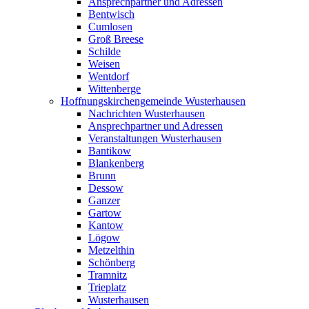
Ansprechpartner und Adressen
Bentwisch
Cumlosen
Groß Breese
Schilde
Weisen
Wentdorf
Wittenberge
Hoffnungskirchengemeinde Wusterhausen
Nachrichten Wusterhausen
Ansprechpartner und Adressen
Veranstaltungen Wusterhausen
Bantikow
Blankenberg
Brunn
Dessow
Ganzer
Gartow
Kantow
Lögow
Metzelthin
Schönberg
Tramnitz
Trieplatz
Wusterhausen