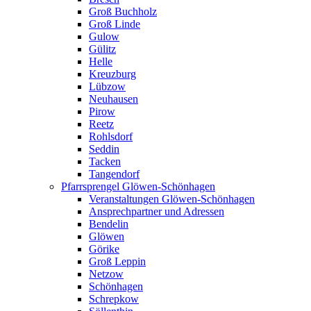
Groß Buchholz
Groß Linde
Gulow
Gülitz
Helle
Kreuzburg
Lübzow
Neuhausen
Pirow
Reetz
Rohlsdorf
Seddin
Tacken
Tangendorf
Pfarrsprengel Glöwen-Schönhagen
Veranstaltungen Glöwen-Schönhagen
Ansprechpartner und Adressen
Bendelin
Glöwen
Görike
Groß Leppin
Netzow
Schönhagen
Schrepkow