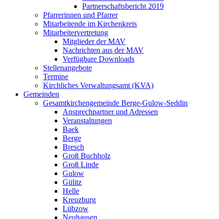
Partnerschaftsbericht 2019
Pfarrerinnen und Pfarrer
Mitarbeitende im Kirchenkreis
Mitarbeitervertretung
Mitglieder der MAV
Nachrichten aus der MAV
Verfügbare Downloads
Stellenangebote
Termine
Kirchliches Verwaltungsamt (KVA)
Gemeinden
Gesamtkirchengemeinde Berge-Gulow-Seddin
Ansprechpartner und Adressen
Veranstaltungen
Baek
Berge
Bresch
Groß Buchholz
Groß Linde
Gulow
Gülitz
Helle
Kreuzburg
Lübzow
Neuhausen