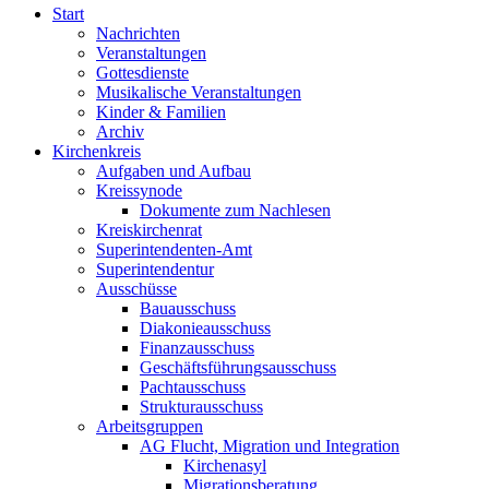
Start
Nachrichten
Veranstaltungen
Gottesdienste
Musikalische Veranstaltungen
Kinder & Familien
Archiv
Kirchenkreis
Aufgaben und Aufbau
Kreissynode
Dokumente zum Nachlesen
Kreiskirchenrat
Superintendenten-Amt
Superintendentur
Ausschüsse
Bauausschuss
Diakonieausschuss
Finanzausschuss
Geschäftsführungsausschuss
Pachtausschuss
Strukturausschuss
Arbeitsgruppen
AG Flucht, Migration und Integration
Kirchenasyl
Migrationsberatung