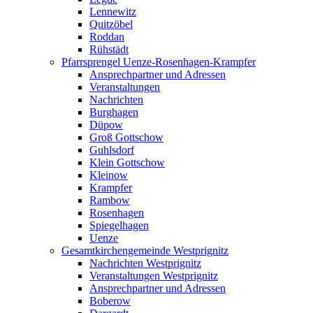
Lennewitz
Quitzöbel
Roddan
Rühstädt
Pfarrsprengel Uenze-Rosenhagen-Krampfer
Ansprechpartner und Adressen
Veranstaltungen
Nachrichten
Burghagen
Düpow
Groß Gottschow
Guhlsdorf
Klein Gottschow
Kleinow
Krampfer
Rambow
Rosenhagen
Spiegelhagen
Uenze
Gesamtkirchengemeinde Westprignitz
Nachrichten Westprignitz
Veranstaltungen Westprignitz
Ansprechpartner und Adressen
Boberow