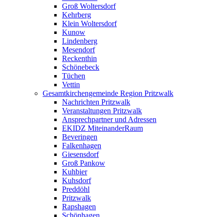
Groß Woltersdorf
Kehrberg
Klein Woltersdorf
Kunow
Lindenberg
Mesendorf
Reckenthin
Schönebeck
Tüchen
Vettin
Gesamtkirchengemeinde Region Pritzwalk
Nachrichten Pritzwalk
Veranstaltungen Pritzwalk
Ansprechpartner und Adressen
EKIDZ MiteinanderRaum
Beveringen
Falkenhagen
Giesensdorf
Groß Pankow
Kuhbier
Kuhsdorf
Preddöhl
Pritzwalk
Rapshagen
Schönhagen