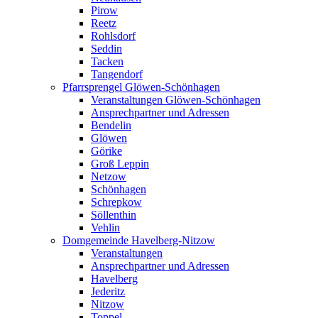
Pirow
Reetz
Rohlsdorf
Seddin
Tacken
Tangendorf
Pfarrsprengel Glöwen-Schönhagen
Veranstaltungen Glöwen-Schönhagen
Ansprechpartner und Adressen
Bendelin
Glöwen
Görike
Groß Leppin
Netzow
Schönhagen
Schrepkow
Söllenthin
Vehlin
Domgemeinde Havelberg-Nitzow
Veranstaltungen
Ansprechpartner und Adressen
Havelberg
Jederitz
Nitzow
Toppel