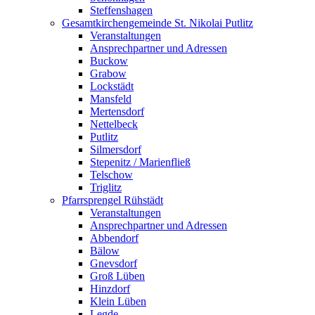
Steffenshagen
Gesamtkirchengemeinde St. Nikolai Putlitz
Veranstaltungen
Ansprechpartner und Adressen
Buckow
Grabow
Lockstädt
Mansfeld
Mertensdorf
Nettelbeck
Putlitz
Silmersdorf
Stepenitz / Marienfließ
Telschow
Triglitz
Pfarrsprengel Rühstädt
Veranstaltungen
Ansprechpartner und Adressen
Abbendorf
Bälow
Gnevsdorf
Groß Lüben
Hinzdorf
Klein Lüben
Legde