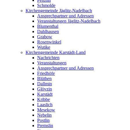
Penzlin
Schmolde
Kirchengemeinde Jäglitz-Nadelbach
Ansprechpartner und Adressen
Veranstaltungen Jäglitz-Nadelbach
Blumenthal
Dahlhausen
Grabow
Rosenwinkel
Wutike
Kirchengemeinde Karstädt-Land
Nachrichten
Veranstaltungen
Ansprechpartner und Adressen
Friedhöfe
Blüthen
Dallmin
Glövzin
Karstädt
Kribbe
Laaslich
Mesekow
Nebelin
Postlin
Premslin