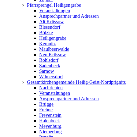
Pfarrsprengel Heiligengrabe
Veranstaltungen
Ansprechpartner und Adressen
Alt Krüssow
Blesendorf
Bölzke
Heiligengrabe
Kemnitz
Maulbeerwalde
Neu Krüssow
Rohlsdorf
Sadenbeck
Sarnow
Wilmersdorf
Gesamtkirchengemeinde Heilig-Geist-Nordprignitz
Nachrichten
Veranstaltungen
Ansprechpartner und Adressen
Brügge
Frehne
Freyenstein
Halenbeck
Meyenburg
Niemerlang