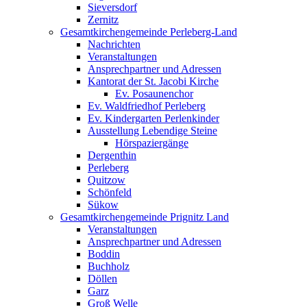
Sieversdorf
Zernitz
Gesamtkirchengemeinde Perleberg-Land
Nachrichten
Veranstaltungen
Ansprechpartner und Adressen
Kantorat der St. Jacobi Kirche
Ev. Posaunenchor
Ev. Waldfriedhof Perleberg
Ev. Kindergarten Perlenkinder
Ausstellung Lebendige Steine
Hörspaziergänge
Dergenthin
Perleberg
Quitzow
Schönfeld
Sükow
Gesamtkirchengemeinde Prignitz Land
Veranstaltungen
Ansprechpartner und Adressen
Boddin
Buchholz
Döllen
Garz
Groß Welle