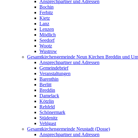
Ansprechpartner und Adressen
Bochin
Ferbitz
Kietz
Lanz
Lenzen
Mödlich
Seedorf
Wootz
Wustrow
Gesamtkirchengemeinde Neun Kirchen Breddin und Um
Ansprechpartner und Adressen
Gemeindebrief
Veranstaltungen
Barenthin
Berlitt
Breddin
Damelack
Kötzlin
Rehfeld
Schönermark
Stüdenitz
Vehlgast
Gesamtkirchengemeinde Neustadt (Dosse)
Ansprechpartner und Adressen