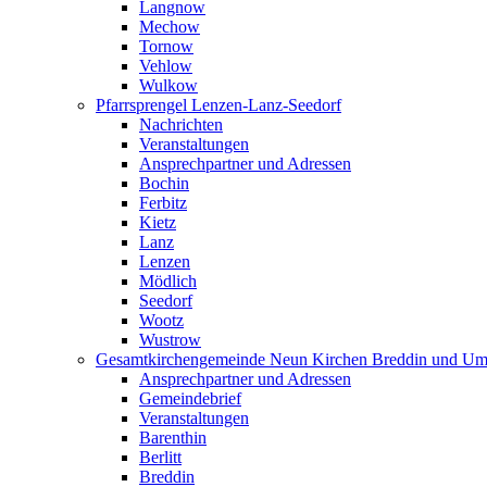
Langnow
Mechow
Tornow
Vehlow
Wulkow
Pfarrsprengel Lenzen-Lanz-Seedorf
Nachrichten
Veranstaltungen
Ansprechpartner und Adressen
Bochin
Ferbitz
Kietz
Lanz
Lenzen
Mödlich
Seedorf
Wootz
Wustrow
Gesamtkirchengemeinde Neun Kirchen Breddin und Um
Ansprechpartner und Adressen
Gemeindebrief
Veranstaltungen
Barenthin
Berlitt
Breddin