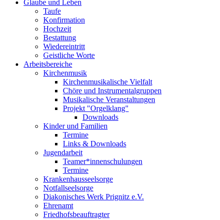
Glaube und Leben
Taufe
Konfirmation
Hochzeit
Bestattung
Wiedereintritt
Geistliche Worte
Arbeitsbereiche
Kirchenmusik
Kirchenmusikalische Vielfalt
Chöre und Instrumentalgruppen
Musikalische Veranstaltungen
Projekt "Orgelklang"
Downloads
Kinder und Familien
Termine
Links & Downloads
Jugendarbeit
Teamer*innenschulungen
Termine
Krankenhausseelsorge
Notfallseelsorge
Diakonisches Werk Prignitz e.V.
Ehrenamt
Friedhofsbeauftragter