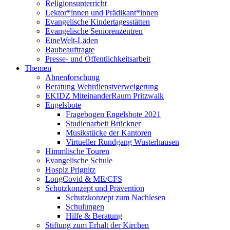
Religionsunterricht
Lektor*innen und Prädikant*innen
Evangelische Kindertagesstätten
Evangelische Seniorenzentren
EineWelt-Läden
Baubeauftragte
Presse- und Öffentlichkeitsarbeit
Themen
Ahnenforschung
Beratung Wehrdienstverweigerung
EKIDZ MiteinanderRaum Pritzwalk
Engelsbote
Fragebogen Engelsbote 2021
Studienarbeit Brückner
Musikstücke der Kantoren
Virtueller Rundgang Wusterhausen
Himmlische Touren
Evangelische Schule
Hospiz Prignitz
LongCovid & ME/CFS
Schutzkonzept und Prävention
Schutzkonzept zum Nachlesen
Schulungen
Hilfe & Beratung
Stiftung zum Erhalt der Kirchen