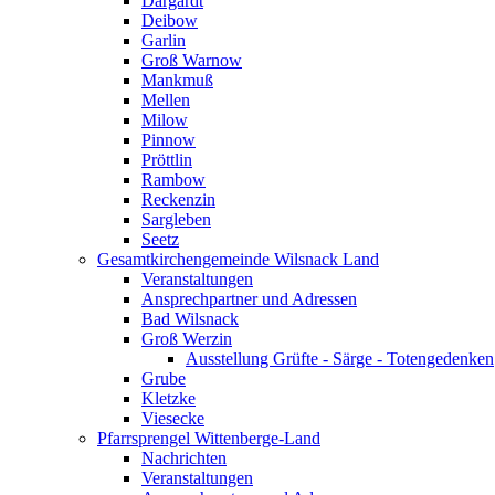
Dargardt
Deibow
Garlin
Groß Warnow
Mankmuß
Mellen
Milow
Pinnow
Pröttlin
Rambow
Reckenzin
Sargleben
Seetz
Gesamtkirchengemeinde Wilsnack Land
Veranstaltungen
Ansprechpartner und Adressen
Bad Wilsnack
Groß Werzin
Ausstellung Grüfte - Särge - Totengedenken
Grube
Kletzke
Viesecke
Pfarrsprengel Wittenberge-Land
Nachrichten
Veranstaltungen