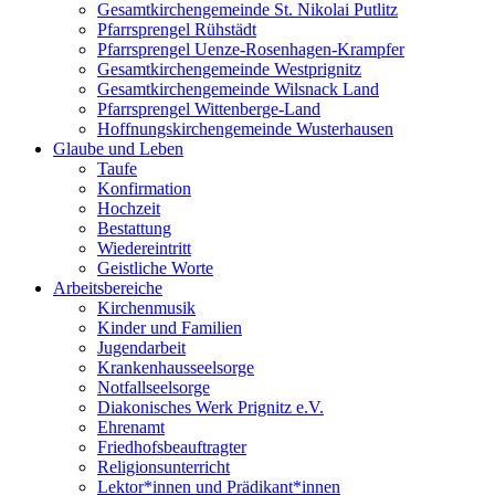
Gesamtkirchengemeinde St. Nikolai Putlitz
Pfarrsprengel Rühstädt
Pfarrsprengel Uenze-Rosenhagen-Krampfer
Gesamtkirchengemeinde Westprignitz
Gesamtkirchengemeinde Wilsnack Land
Pfarrsprengel Wittenberge-Land
Hoffnungskirchengemeinde Wusterhausen
Glaube und Leben
Taufe
Konfirmation
Hochzeit
Bestattung
Wiedereintritt
Geistliche Worte
Arbeitsbereiche
Kirchenmusik
Kinder und Familien
Jugendarbeit
Krankenhausseelsorge
Notfallseelsorge
Diakonisches Werk Prignitz e.V.
Ehrenamt
Friedhofsbeauftragter
Religionsunterricht
Lektor*innen und Prädikant*innen