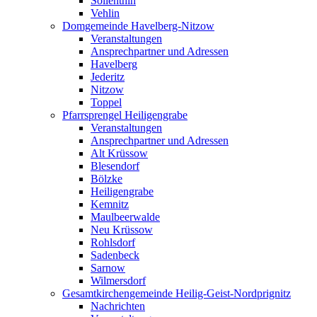
Söllenthin
Vehlin
Domgemeinde Havelberg-Nitzow
Veranstaltungen
Ansprechpartner und Adressen
Havelberg
Jederitz
Nitzow
Toppel
Pfarrsprengel Heiligengrabe
Veranstaltungen
Ansprechpartner und Adressen
Alt Krüssow
Blesendorf
Bölzke
Heiligengrabe
Kemnitz
Maulbeerwalde
Neu Krüssow
Rohlsdorf
Sadenbeck
Sarnow
Wilmersdorf
Gesamtkirchengemeinde Heilig-Geist-Nordprignitz
Nachrichten