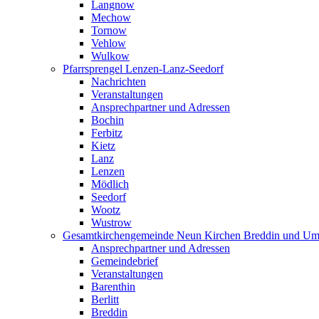
Langnow
Mechow
Tornow
Vehlow
Wulkow
Pfarrsprengel Lenzen-Lanz-Seedorf
Nachrichten
Veranstaltungen
Ansprechpartner und Adressen
Bochin
Ferbitz
Kietz
Lanz
Lenzen
Mödlich
Seedorf
Wootz
Wustrow
Gesamtkirchengemeinde Neun Kirchen Breddin und Um
Ansprechpartner und Adressen
Gemeindebrief
Veranstaltungen
Barenthin
Berlitt
Breddin