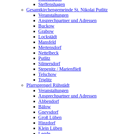
Steffenshagen
Gesamtkirchengemeinde St. Nikolai Putlitz
Veranstaltungen
Ansprechpartner und Adressen
Buckow
Grabow
Lockstädt
Mansfeld
Mertensdorf
Nettelbeck
Putlitz
Silmersdorf
Stepenitz / Marienfließ
Telschow
Triglitz
Pfarrsprengel Rühstädt
Veranstaltungen
Ansprechpartner und Adressen
Abbendorf
Bälow
Gnevsdorf
Groß Lüben
Hinzdorf
Klein Lüben
Legde