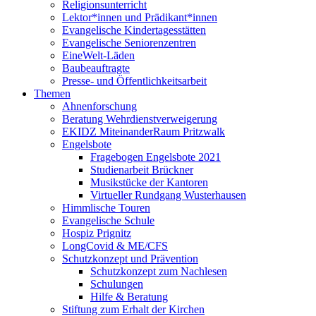
Religionsunterricht
Lektor*innen und Prädikant*innen
Evangelische Kindertagesstätten
Evangelische Seniorenzentren
EineWelt-Läden
Baubeauftragte
Presse- und Öffentlichkeitsarbeit
Themen
Ahnenforschung
Beratung Wehrdienstverweigerung
EKIDZ MiteinanderRaum Pritzwalk
Engelsbote
Fragebogen Engelsbote 2021
Studienarbeit Brückner
Musikstücke der Kantoren
Virtueller Rundgang Wusterhausen
Himmlische Touren
Evangelische Schule
Hospiz Prignitz
LongCovid & ME/CFS
Schutzkonzept und Prävention
Schutzkonzept zum Nachlesen
Schulungen
Hilfe & Beratung
Stiftung zum Erhalt der Kirchen