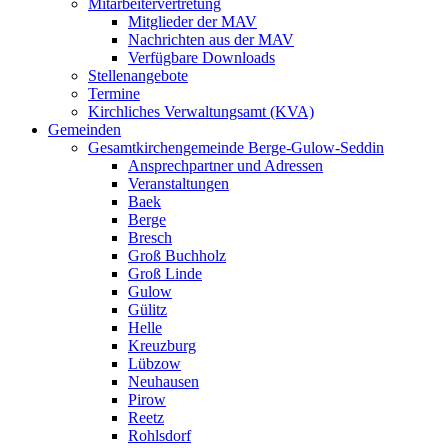
Mitarbeitervertretung
Mitglieder der MAV
Nachrichten aus der MAV
Verfügbare Downloads
Stellenangebote
Termine
Kirchliches Verwaltungsamt (KVA)
Gemeinden
Gesamtkirchengemeinde Berge-Gulow-Seddin
Ansprechpartner und Adressen
Veranstaltungen
Baek
Berge
Bresch
Groß Buchholz
Groß Linde
Gulow
Gülitz
Helle
Kreuzburg
Lübzow
Neuhausen
Pirow
Reetz
Rohlsdorf