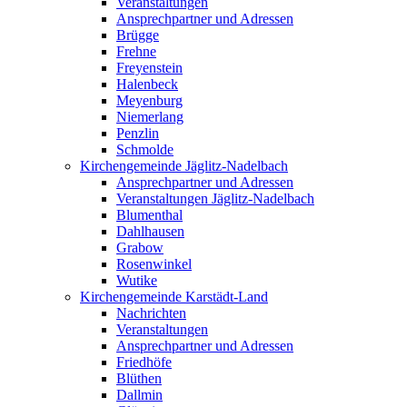
Veranstaltungen
Ansprechpartner und Adressen
Brügge
Frehne
Freyenstein
Halenbeck
Meyenburg
Niemerlang
Penzlin
Schmolde
Kirchengemeinde Jäglitz-Nadelbach
Ansprechpartner und Adressen
Veranstaltungen Jäglitz-Nadelbach
Blumenthal
Dahlhausen
Grabow
Rosenwinkel
Wutike
Kirchengemeinde Karstädt-Land
Nachrichten
Veranstaltungen
Ansprechpartner und Adressen
Friedhöfe
Blüthen
Dallmin