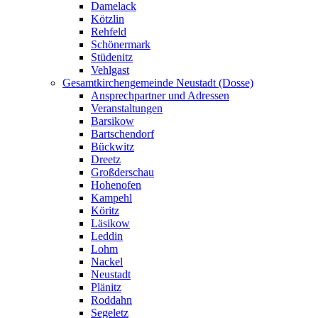
Damelack
Kötzlin
Rehfeld
Schönermark
Stüdenitz
Vehlgast
Gesamtkirchengemeinde Neustadt (Dosse)
Ansprechpartner und Adressen
Veranstaltungen
Barsikow
Bartschendorf
Bückwitz
Dreetz
Großderschau
Hohenofen
Kampehl
Köritz
Läsikow
Leddin
Lohm
Nackel
Neustadt
Plänitz
Roddahn
Segeletz