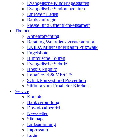
Evangelische Kindertagesstätten
Evangelische Seniorenzentren
EineWelt-Läden
Baubeauftragte
Presse- und Öffentlichkeitsarbeit
Themen
Ahnenforschung
Beratung Wehrdienstverweigerung
EKIDZ MiteinanderRaum Pritzwalk
Engelsbote
Himmlische Touren
Evangelische Schule
Hospiz Prignitz
LongCovid & ME/CFS
Schutzkonzept und Prävention
Stiftung zum Erhalt der Kirchen
Service
Kontakt
Bankverbindung
Downloadbereich
Newsletter
Sitemap
Linksammlung
Impressum
Login