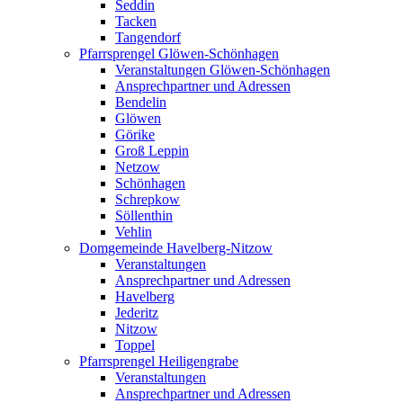
Seddin
Tacken
Tangendorf
Pfarrsprengel Glöwen-Schönhagen
Veranstaltungen Glöwen-Schönhagen
Ansprechpartner und Adressen
Bendelin
Glöwen
Görike
Groß Leppin
Netzow
Schönhagen
Schrepkow
Söllenthin
Vehlin
Domgemeinde Havelberg-Nitzow
Veranstaltungen
Ansprechpartner und Adressen
Havelberg
Jederitz
Nitzow
Toppel
Pfarrsprengel Heiligengrabe
Veranstaltungen
Ansprechpartner und Adressen