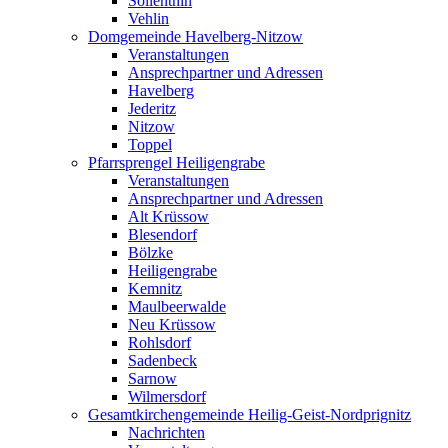
Söllenthin
Vehlin
Domgemeinde Havelberg-Nitzow
Veranstaltungen
Ansprechpartner und Adressen
Havelberg
Jederitz
Nitzow
Toppel
Pfarrsprengel Heiligengrabe
Veranstaltungen
Ansprechpartner und Adressen
Alt Krüssow
Blesendorf
Bölzke
Heiligengrabe
Kemnitz
Maulbeerwalde
Neu Krüssow
Rohlsdorf
Sadenbeck
Sarnow
Wilmersdorf
Gesamtkirchengemeinde Heilig-Geist-Nordprignitz
Nachrichten