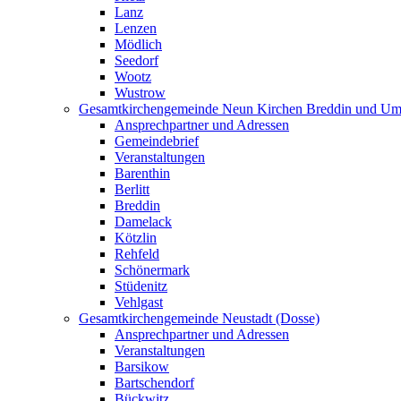
Lanz
Lenzen
Mödlich
Seedorf
Wootz
Wustrow
Gesamtkirchengemeinde Neun Kirchen Breddin und Um
Ansprechpartner und Adressen
Gemeindebrief
Veranstaltungen
Barenthin
Berlitt
Breddin
Damelack
Kötzlin
Rehfeld
Schönermark
Stüdenitz
Vehlgast
Gesamtkirchengemeinde Neustadt (Dosse)
Ansprechpartner und Adressen
Veranstaltungen
Barsikow
Bartschendorf
Bückwitz