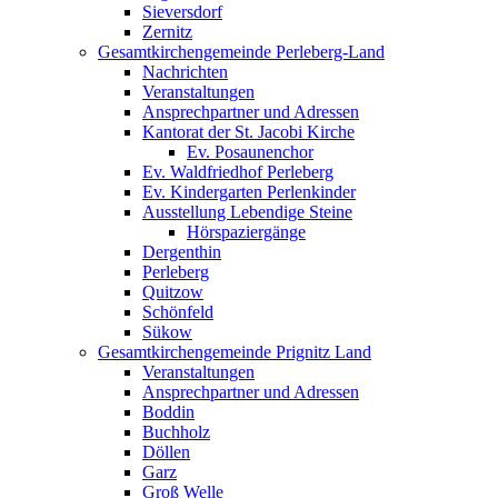
Sieversdorf
Zernitz
Gesamtkirchengemeinde Perleberg-Land
Nachrichten
Veranstaltungen
Ansprechpartner und Adressen
Kantorat der St. Jacobi Kirche
Ev. Posaunenchor
Ev. Waldfriedhof Perleberg
Ev. Kindergarten Perlenkinder
Ausstellung Lebendige Steine
Hörspaziergänge
Dergenthin
Perleberg
Quitzow
Schönfeld
Sükow
Gesamtkirchengemeinde Prignitz Land
Veranstaltungen
Ansprechpartner und Adressen
Boddin
Buchholz
Döllen
Garz
Groß Welle