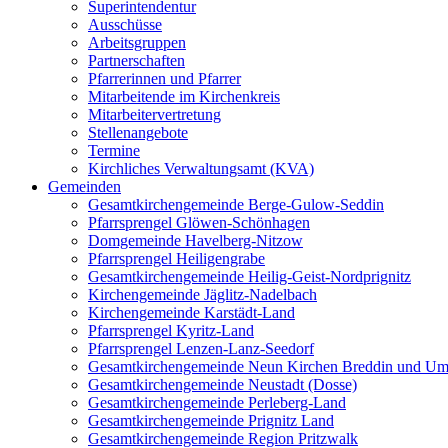
Superintendentur
Ausschüsse
Arbeitsgruppen
Partnerschaften
Pfarrerinnen und Pfarrer
Mitarbeitende im Kirchenkreis
Mitarbeitervertretung
Stellenangebote
Termine
Kirchliches Verwaltungsamt (KVA)
Gemeinden
Gesamtkirchengemeinde Berge-Gulow-Seddin
Pfarrsprengel Glöwen-Schönhagen
Domgemeinde Havelberg-Nitzow
Pfarrsprengel Heiligengrabe
Gesamtkirchengemeinde Heilig-Geist-Nordprignitz
Kirchengemeinde Jäglitz-Nadelbach
Kirchengemeinde Karstädt-Land
Pfarrsprengel Kyritz-Land
Pfarrsprengel Lenzen-Lanz-Seedorf
Gesamtkirchengemeinde Neun Kirchen Breddin und Um
Gesamtkirchengemeinde Neustadt (Dosse)
Gesamtkirchengemeinde Perleberg-Land
Gesamtkirchengemeinde Prignitz Land
Gesamtkirchengemeinde Region Pritzwalk