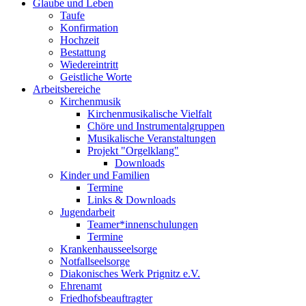
Glaube und Leben
Taufe
Konfirmation
Hochzeit
Bestattung
Wiedereintritt
Geistliche Worte
Arbeitsbereiche
Kirchenmusik
Kirchenmusikalische Vielfalt
Chöre und Instrumentalgruppen
Musikalische Veranstaltungen
Projekt "Orgelklang"
Downloads
Kinder und Familien
Termine
Links & Downloads
Jugendarbeit
Teamer*innenschulungen
Termine
Krankenhausseelsorge
Notfallseelsorge
Diakonisches Werk Prignitz e.V.
Ehrenamt
Friedhofsbeauftragter