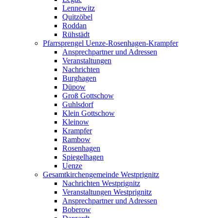
Lennewitz
Quitzöbel
Roddan
Rühstädt
Pfarrsprengel Uenze-Rosenhagen-Krampfer
Ansprechpartner und Adressen
Veranstaltungen
Nachrichten
Burghagen
Düpow
Groß Gottschow
Guhlsdorf
Klein Gottschow
Kleinow
Krampfer
Rambow
Rosenhagen
Spiegelhagen
Uenze
Gesamtkirchengemeinde Westprignitz
Nachrichten Westprignitz
Veranstaltungen Westprignitz
Ansprechpartner und Adressen
Boberow