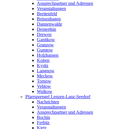
Ansprechpartner und Adressen
Veranstaltungen
Breitenfeld
Brüsenhagen
Dannenwalde
Demerthin
Drewen
Gantikow
Granzow
Gumtow
Holzhausen
Kolrep
Kyritz
Langnow
Mechow
Tornow
Vehlow
Wulkow
Pfarrsprengel Lenzen-Lanz-Seedorf
Nachrichten
Veranstaltungen
Ansprechpartner und Adressen
Bochin
Ferbitz
Kietz