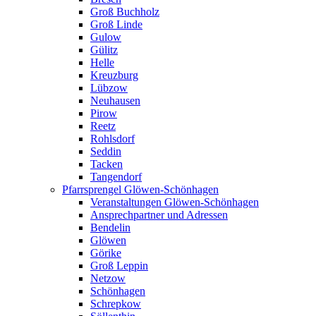
Groß Buchholz
Groß Linde
Gulow
Gülitz
Helle
Kreuzburg
Lübzow
Neuhausen
Pirow
Reetz
Rohlsdorf
Seddin
Tacken
Tangendorf
Pfarrsprengel Glöwen-Schönhagen
Veranstaltungen Glöwen-Schönhagen
Ansprechpartner und Adressen
Bendelin
Glöwen
Görike
Groß Leppin
Netzow
Schönhagen
Schrepkow