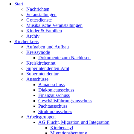
Start
Nachrichten
Veranstaltungen
Gottesdienste
Musikalische Veranstaltungen
Kinder & Familien
Archiv
Kirchenkreis
Aufgaben und Aufbau
Kreissynode
Dokumente zum Nachlesen
Kreiskirchenrat
Superintendenten-Amt
Superintendentur
Ausschüsse
Bauausschuss
Diakonieausschuss
Finanzausschuss
Geschäftsführungsausschuss
Pachtausschuss
Strukturausschuss
Arbeitsgruppen
AG Flucht, Migration und Integration
Kirchenasyl
Migrationsberatung