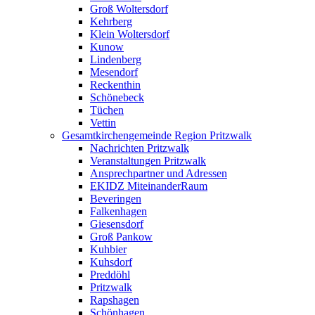
Groß Woltersdorf
Kehrberg
Klein Woltersdorf
Kunow
Lindenberg
Mesendorf
Reckenthin
Schönebeck
Tüchen
Vettin
Gesamtkirchengemeinde Region Pritzwalk
Nachrichten Pritzwalk
Veranstaltungen Pritzwalk
Ansprechpartner und Adressen
EKIDZ MiteinanderRaum
Beveringen
Falkenhagen
Giesensdorf
Groß Pankow
Kuhbier
Kuhsdorf
Preddöhl
Pritzwalk
Rapshagen
Schönhagen