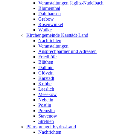
Veranstaltungen Jäglitz-Nadelbach
Blumenthal
Dahlhausen
Grabow
Rosenwinkel
Wutike
Kirchengemeinde Karstädt-Land
Nachrichten
Veranstaltungen
Ansprechpartner und Adressen
Friedhöfe
Blüthen
Dallmin
Glövzin
Karstädt
Kribbe
Laaslich
Mesekow
Nebelin
Postlin
Premslin
Stavenow
Strehlen
Pfarrsprengel Kyritz-Land
Nachrichten