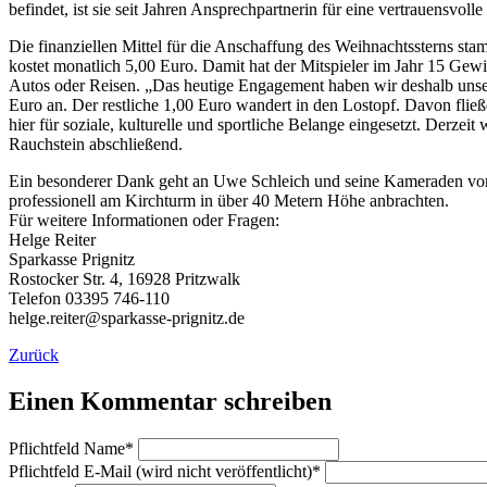
befindet, ist sie seit Jahren Ansprechpartnerin für eine vertrauensvo
Die finanziellen Mittel für die Anschaffung des Weihnachtssterns s
kostet monatlich 5,00 Euro. Damit hat der Mitspieler im Jahr 15 Ge
Autos oder Reisen. „Das heutige Engagement haben wir deshalb uns
Euro an. Der restliche 1,00 Euro wandert in den Lostopf. Davon flie
hier für soziale, kulturelle und sportliche Belange eingesetzt. Derze
Rauchstein abschließend.
Ein besonderer Dank geht an Uwe Schleich und seine Kameraden von 
professionell am Kirchturm in über 40 Metern Höhe anbrachten.
Für weitere Informationen oder Fragen:
Helge Reiter
Sparkasse Prignitz
Rostocker Str. 4, 16928 Pritzwalk
Telefon 03395 746-110
helge.reiter@sparkasse-prignitz.de
Zurück
Einen Kommentar schreiben
Pflichtfeld
Name
*
Pflichtfeld
E-Mail (wird nicht veröffentlicht)
*