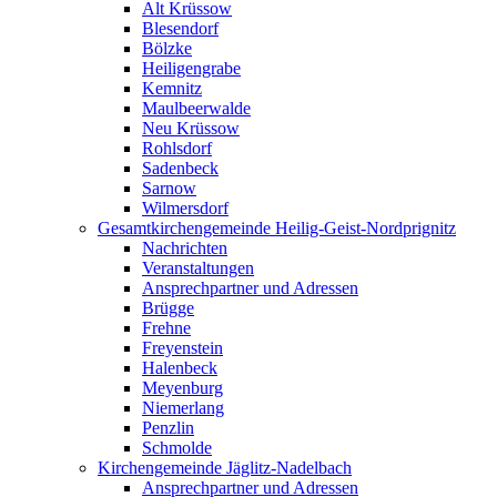
Alt Krüssow
Blesendorf
Bölzke
Heiligengrabe
Kemnitz
Maulbeerwalde
Neu Krüssow
Rohlsdorf
Sadenbeck
Sarnow
Wilmersdorf
Gesamtkirchengemeinde Heilig-Geist-Nordprignitz
Nachrichten
Veranstaltungen
Ansprechpartner und Adressen
Brügge
Frehne
Freyenstein
Halenbeck
Meyenburg
Niemerlang
Penzlin
Schmolde
Kirchengemeinde Jäglitz-Nadelbach
Ansprechpartner und Adressen