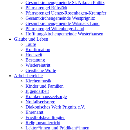
Gesamtkirchengemeinde St. Nikolai Putlitz
Pfarrsprengel Rühstädt
Pfarrsprengel Uenze-Rosenhagen-Krampfer
Gesamtkirchengemeinde Westprignitz
Gesamtkirchengemeinde Wilsnack Land
Pfarrsprengel Wittenberge-Land
Hoffnungskirchengemeinde Wusterhausen
Glaube und Leben
Taufe
Konfirmation
Hochzeit
Bestattung
Wiedereintritt
Geistliche Worte
Arbeitsbereiche
Kirchenmusik
Kinder und Familien
Jugendarbeit
Krankenhausseelsorge
Notfallseelsorge
Diakonisches Werk Prignitz e.V.
Ehrenamt
Friedhofsbeauftragter
Religionsunterricht
Lektor*innen und Prädikant*innen