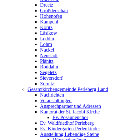
Dreetz
Großderschau
Hohenofen
Kampehl
Köritz
Läsikow
Leddin
Lohm
Nackel
Neustadt
Plänitz
Roddahn
Segeletz
Sieversdorf
Zernitz
Gesamtkirchengemeinde Perleberg-Land
Nachrichten
Veranstaltungen
Ansprechpartner und Adressen
Kantorat der St. Jacobi Kirche
Ev. Posaunenchor
Ev. Waldfriedhof Perleberg
Ev. Kindergarten Perlenkinder
Ausstellung Lebendige Steine
Hörspaziergänge