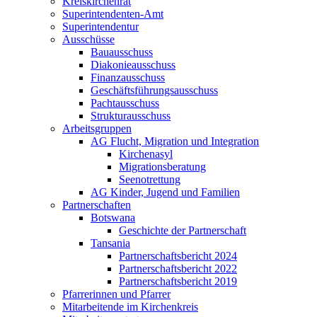
Kreiskirchenrat
Superintendenten-Amt
Superintendentur
Ausschüsse
Bauausschuss
Diakonieausschuss
Finanzausschuss
Geschäftsführungsausschuss
Pachtausschuss
Strukturausschuss
Arbeitsgruppen
AG Flucht, Migration und Integration
Kirchenasyl
Migrationsberatung
Seenotrettung
AG Kinder, Jugend und Familien
Partnerschaften
Botswana
Geschichte der Partnerschaft
Tansania
Partnerschaftsbericht 2024
Partnerschaftsbericht 2022
Partnerschaftsbericht 2019
Pfarrerinnen und Pfarrer
Mitarbeitende im Kirchenkreis