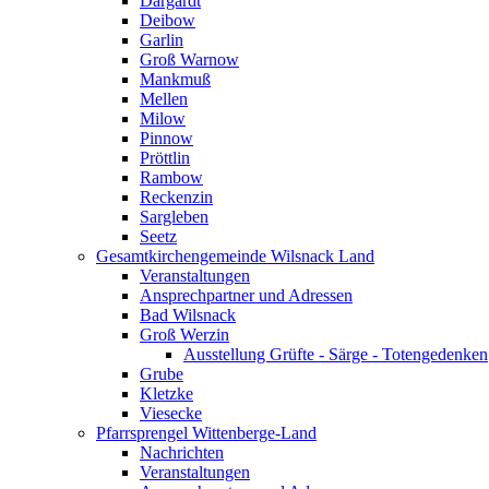
Dargardt
Deibow
Garlin
Groß Warnow
Mankmuß
Mellen
Milow
Pinnow
Pröttlin
Rambow
Reckenzin
Sargleben
Seetz
Gesamtkirchengemeinde Wilsnack Land
Veranstaltungen
Ansprechpartner und Adressen
Bad Wilsnack
Groß Werzin
Ausstellung Grüfte - Särge - Totengedenken
Grube
Kletzke
Viesecke
Pfarrsprengel Wittenberge-Land
Nachrichten
Veranstaltungen