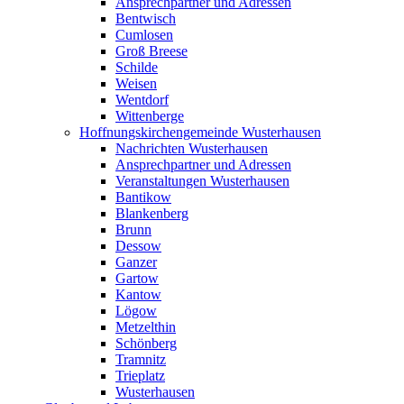
Ansprechpartner und Adressen
Bentwisch
Cumlosen
Groß Breese
Schilde
Weisen
Wentdorf
Wittenberge
Hoffnungskirchengemeinde Wusterhausen
Nachrichten Wusterhausen
Ansprechpartner und Adressen
Veranstaltungen Wusterhausen
Bantikow
Blankenberg
Brunn
Dessow
Ganzer
Gartow
Kantow
Lögow
Metzelthin
Schönberg
Tramnitz
Trieplatz
Wusterhausen