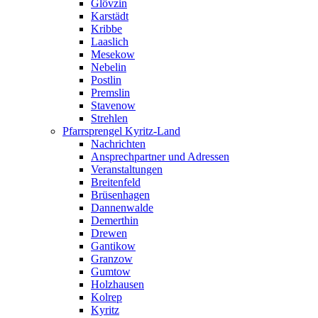
Glövzin
Karstädt
Kribbe
Laaslich
Mesekow
Nebelin
Postlin
Premslin
Stavenow
Strehlen
Pfarrsprengel Kyritz-Land
Nachrichten
Ansprechpartner und Adressen
Veranstaltungen
Breitenfeld
Brüsenhagen
Dannenwalde
Demerthin
Drewen
Gantikow
Granzow
Gumtow
Holzhausen
Kolrep
Kyritz