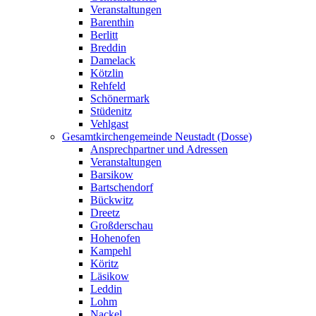
Veranstaltungen
Barenthin
Berlitt
Breddin
Damelack
Kötzlin
Rehfeld
Schönermark
Stüdenitz
Vehlgast
Gesamtkirchengemeinde Neustadt (Dosse)
Ansprechpartner und Adressen
Veranstaltungen
Barsikow
Bartschendorf
Bückwitz
Dreetz
Großderschau
Hohenofen
Kampehl
Köritz
Läsikow
Leddin
Lohm
Nackel