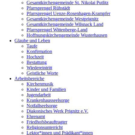
Gesamtkirchengemeinde St. Nikolai Putlitz
Pfarrsprengel Rühstädt
Pfarrsprengel Uenze-Rosenhagen-Krampfer
Gesamtkirchengemeinde Westprignitz
Gesamtkirchengemeinde Wilsnack Land
Pfarrsprengel Wittenberge-Land
Hoffnungskirchengemeinde Wusterhausen
Glaube und Leben
Taufe
Konfirmation
Hochzeit
Bestattung
Wiedereintritt
Geistliche Worte
Arbeitsbereiche
Kirchenmusik
Kinder und Familien
Jugendarbeit
Krankenhausseelsorge
Notfallseelsorge
Diakonisches Werk Prignitz e.V.
Ehrenamt
Friedhofsbeauftragter
Religionsunterricht
Lektor*innen und Prädikant*innen