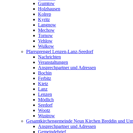
Gumtow
Holzhausen
Kolrep
Kyritz
Langnow
Mechow
Tornow
Vehlow
Wulkow
Pfarrsprengel Lenzen-Lanz-Seedorf
Nachrichten
Veranstaltungen
Ansprechpartner und Adressen
Bochin
Ferbitz
Kietz
Lanz
Lenzen
Mödlich
Seedorf
Wootz
Wustrow
Gesamtkirchengemeinde Neun Kirchen Breddin und Um
Ansprechpartner und Adressen
Gemeindebrief