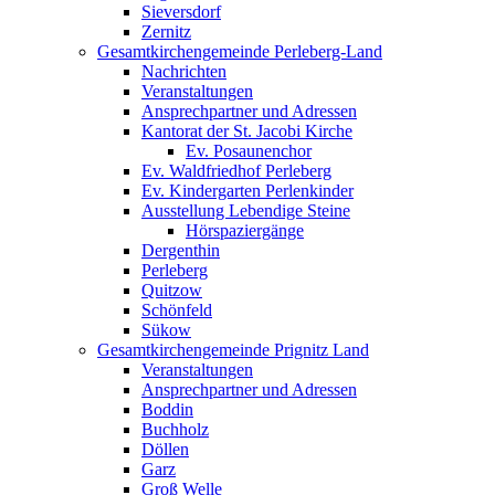
Sieversdorf
Zernitz
Gesamtkirchengemeinde Perleberg-Land
Nachrichten
Veranstaltungen
Ansprechpartner und Adressen
Kantorat der St. Jacobi Kirche
Ev. Posaunenchor
Ev. Waldfriedhof Perleberg
Ev. Kindergarten Perlenkinder
Ausstellung Lebendige Steine
Hörspaziergänge
Dergenthin
Perleberg
Quitzow
Schönfeld
Sükow
Gesamtkirchengemeinde Prignitz Land
Veranstaltungen
Ansprechpartner und Adressen
Boddin
Buchholz
Döllen
Garz
Groß Welle