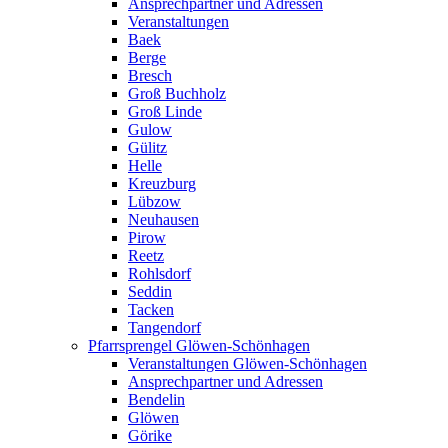
Ansprechpartner und Adressen
Veranstaltungen
Baek
Berge
Bresch
Groß Buchholz
Groß Linde
Gulow
Gülitz
Helle
Kreuzburg
Lübzow
Neuhausen
Pirow
Reetz
Rohlsdorf
Seddin
Tacken
Tangendorf
Pfarrsprengel Glöwen-Schönhagen
Veranstaltungen Glöwen-Schönhagen
Ansprechpartner und Adressen
Bendelin
Glöwen
Görike