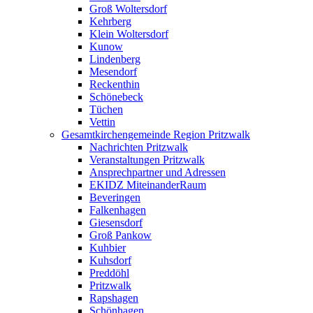
Groß Woltersdorf
Kehrberg
Klein Woltersdorf
Kunow
Lindenberg
Mesendorf
Reckenthin
Schönebeck
Tüchen
Vettin
Gesamtkirchengemeinde Region Pritzwalk
Nachrichten Pritzwalk
Veranstaltungen Pritzwalk
Ansprechpartner und Adressen
EKIDZ MiteinanderRaum
Beveringen
Falkenhagen
Giesensdorf
Groß Pankow
Kuhbier
Kuhsdorf
Preddöhl
Pritzwalk
Rapshagen
Schönhagen