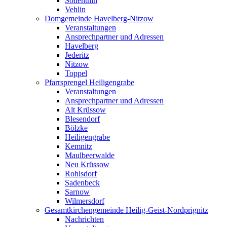
Söllenthin
Vehlin
Domgemeinde Havelberg-Nitzow
Veranstaltungen
Ansprechpartner und Adressen
Havelberg
Jederitz
Nitzow
Toppel
Pfarrsprengel Heiligengrabe
Veranstaltungen
Ansprechpartner und Adressen
Alt Krüssow
Blesendorf
Bölzke
Heiligengrabe
Kemnitz
Maulbeerwalde
Neu Krüssow
Rohlsdorf
Sadenbeck
Sarnow
Wilmersdorf
Gesamtkirchengemeinde Heilig-Geist-Nordprignitz
Nachrichten