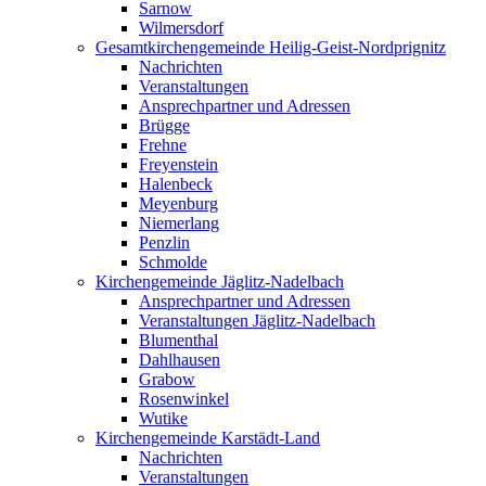
Sarnow
Wilmersdorf
Gesamtkirchengemeinde Heilig-Geist-Nordprignitz
Nachrichten
Veranstaltungen
Ansprechpartner und Adressen
Brügge
Frehne
Freyenstein
Halenbeck
Meyenburg
Niemerlang
Penzlin
Schmolde
Kirchengemeinde Jäglitz-Nadelbach
Ansprechpartner und Adressen
Veranstaltungen Jäglitz-Nadelbach
Blumenthal
Dahlhausen
Grabow
Rosenwinkel
Wutike
Kirchengemeinde Karstädt-Land
Nachrichten
Veranstaltungen