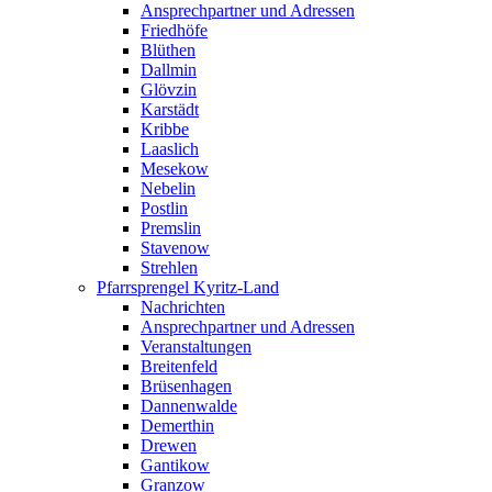
Ansprechpartner und Adressen
Friedhöfe
Blüthen
Dallmin
Glövzin
Karstädt
Kribbe
Laaslich
Mesekow
Nebelin
Postlin
Premslin
Stavenow
Strehlen
Pfarrsprengel Kyritz-Land
Nachrichten
Ansprechpartner und Adressen
Veranstaltungen
Breitenfeld
Brüsenhagen
Dannenwalde
Demerthin
Drewen
Gantikow
Granzow