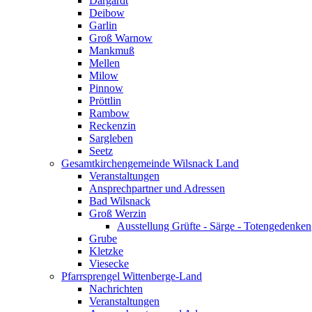
Dargardt
Deibow
Garlin
Groß Warnow
Mankmuß
Mellen
Milow
Pinnow
Pröttlin
Rambow
Reckenzin
Sargleben
Seetz
Gesamtkirchengemeinde Wilsnack Land
Veranstaltungen
Ansprechpartner und Adressen
Bad Wilsnack
Groß Werzin
Ausstellung Grüfte - Särge - Totengedenken
Grube
Kletzke
Viesecke
Pfarrsprengel Wittenberge-Land
Nachrichten
Veranstaltungen