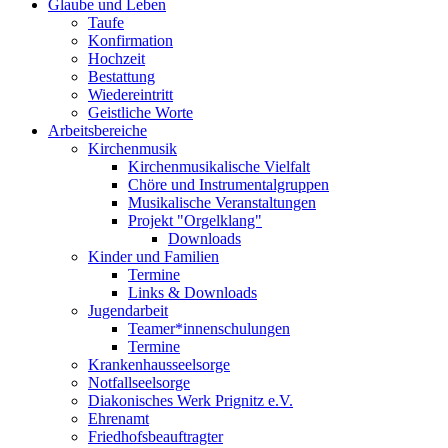
Glaube und Leben
Taufe
Konfirmation
Hochzeit
Bestattung
Wiedereintritt
Geistliche Worte
Arbeitsbereiche
Kirchenmusik
Kirchenmusikalische Vielfalt
Chöre und Instrumentalgruppen
Musikalische Veranstaltungen
Projekt "Orgelklang"
Downloads
Kinder und Familien
Termine
Links & Downloads
Jugendarbeit
Teamer*innenschulungen
Termine
Krankenhausseelsorge
Notfallseelsorge
Diakonisches Werk Prignitz e.V.
Ehrenamt
Friedhofsbeauftragter