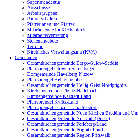
Superintendentur
Ausschüsse
Arbeitsgruppen
Partnerschaften
Pfarrerinnen und Pfarrer
Mitarbeitende im Kirchenkreis
Mitarbeitervertretung
Stellenangebote
Termine
Kirchliches Verwaltungsamt (KVA)
Gemeinden
Gesamtkirchengemeinde Berge-Gulow-Seddin
Pfarrsprengel Glöwen-Schönhagen
Domgemeinde Havelberg-Nitzow
Pfarrsprengel Heiligengrabe
Gesamtkirchengemeinde Heilig-Geist-Nordprignitz
Kirchengemeinde Jäglitz-Nadelbach
Kirchengemeinde Karstädt-Land
Pfarrsprengel Kyritz-Land
Pfarrsprengel Lenzen-Lanz-Seedorf
Gesamtkirchengemeinde Neun Kirchen Breddin und Um
Gesamtkirchengemeinde Neustadt (Dosse)
Gesamtkirchengemeinde Perleberg-Land
Gesamtkirchengemeinde Prignitz Land
Gesamtkirchengemeinde Region Pritzwalk