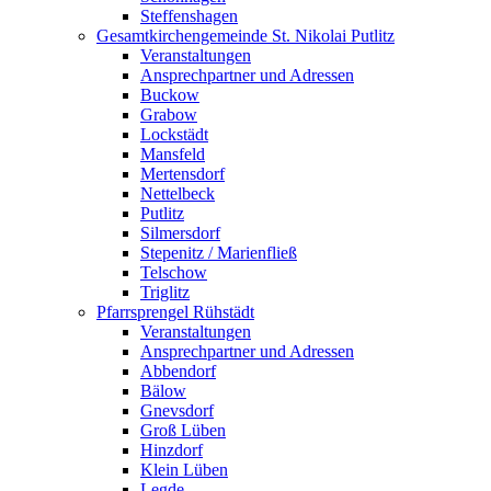
Steffenshagen
Gesamtkirchengemeinde St. Nikolai Putlitz
Veranstaltungen
Ansprechpartner und Adressen
Buckow
Grabow
Lockstädt
Mansfeld
Mertensdorf
Nettelbeck
Putlitz
Silmersdorf
Stepenitz / Marienfließ
Telschow
Triglitz
Pfarrsprengel Rühstädt
Veranstaltungen
Ansprechpartner und Adressen
Abbendorf
Bälow
Gnevsdorf
Groß Lüben
Hinzdorf
Klein Lüben
Legde