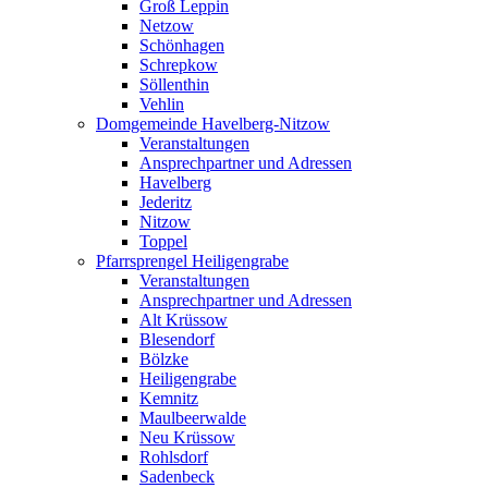
Groß Leppin
Netzow
Schönhagen
Schrepkow
Söllenthin
Vehlin
Domgemeinde Havelberg-Nitzow
Veranstaltungen
Ansprechpartner und Adressen
Havelberg
Jederitz
Nitzow
Toppel
Pfarrsprengel Heiligengrabe
Veranstaltungen
Ansprechpartner und Adressen
Alt Krüssow
Blesendorf
Bölzke
Heiligengrabe
Kemnitz
Maulbeerwalde
Neu Krüssow
Rohlsdorf
Sadenbeck