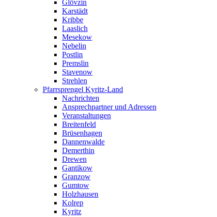
Glövzin
Karstädt
Kribbe
Laaslich
Mesekow
Nebelin
Postlin
Premslin
Stavenow
Strehlen
Pfarrsprengel Kyritz-Land
Nachrichten
Ansprechpartner und Adressen
Veranstaltungen
Breitenfeld
Brüsenhagen
Dannenwalde
Demerthin
Drewen
Gantikow
Granzow
Gumtow
Holzhausen
Kolrep
Kyritz