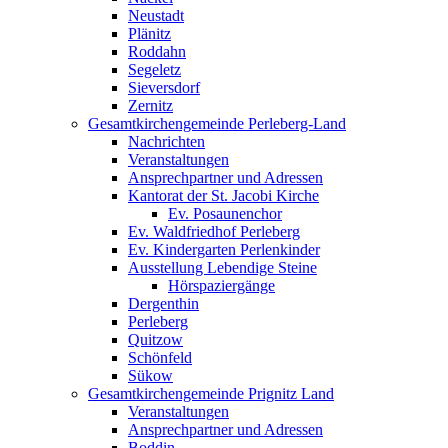
Neustadt
Plänitz
Roddahn
Segeletz
Sieversdorf
Zernitz
Gesamtkirchengemeinde Perleberg-Land
Nachrichten
Veranstaltungen
Ansprechpartner und Adressen
Kantorat der St. Jacobi Kirche
Ev. Posaunenchor
Ev. Waldfriedhof Perleberg
Ev. Kindergarten Perlenkinder
Ausstellung Lebendige Steine
Hörspaziergänge
Dergenthin
Perleberg
Quitzow
Schönfeld
Sükow
Gesamtkirchengemeinde Prignitz Land
Veranstaltungen
Ansprechpartner und Adressen
Boddin