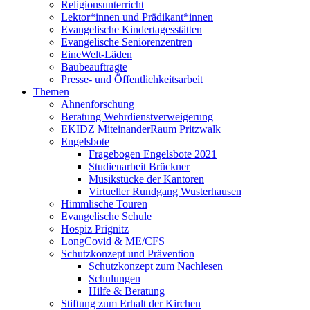
Religionsunterricht
Lektor*innen und Prädikant*innen
Evangelische Kindertagesstätten
Evangelische Seniorenzentren
EineWelt-Läden
Baubeauftragte
Presse- und Öffentlichkeitsarbeit
Themen
Ahnenforschung
Beratung Wehrdienstverweigerung
EKIDZ MiteinanderRaum Pritzwalk
Engelsbote
Fragebogen Engelsbote 2021
Studienarbeit Brückner
Musikstücke der Kantoren
Virtueller Rundgang Wusterhausen
Himmlische Touren
Evangelische Schule
Hospiz Prignitz
LongCovid & ME/CFS
Schutzkonzept und Prävention
Schutzkonzept zum Nachlesen
Schulungen
Hilfe & Beratung
Stiftung zum Erhalt der Kirchen