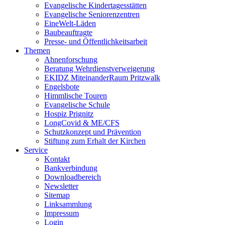
Evangelische Kindertagesstätten
Evangelische Seniorenzentren
EineWelt-Läden
Baubeauftragte
Presse- und Öffentlichkeitsarbeit
Themen
Ahnenforschung
Beratung Wehrdienstverweigerung
EKIDZ MiteinanderRaum Pritzwalk
Engelsbote
Himmlische Touren
Evangelische Schule
Hospiz Prignitz
LongCovid & ME/CFS
Schutzkonzept und Prävention
Stiftung zum Erhalt der Kirchen
Service
Kontakt
Bankverbindung
Downloadbereich
Newsletter
Sitemap
Linksammlung
Impressum
Login