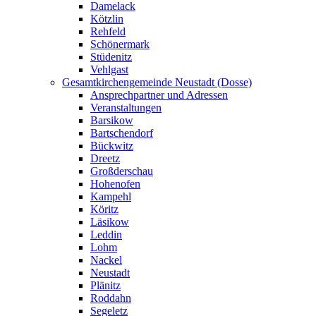
Damelack
Kötzlin
Rehfeld
Schönermark
Stüdenitz
Vehlgast
Gesamtkirchengemeinde Neustadt (Dosse)
Ansprechpartner und Adressen
Veranstaltungen
Barsikow
Bartschendorf
Bückwitz
Dreetz
Großderschau
Hohenofen
Kampehl
Köritz
Läsikow
Leddin
Lohm
Nackel
Neustadt
Plänitz
Roddahn
Segeletz