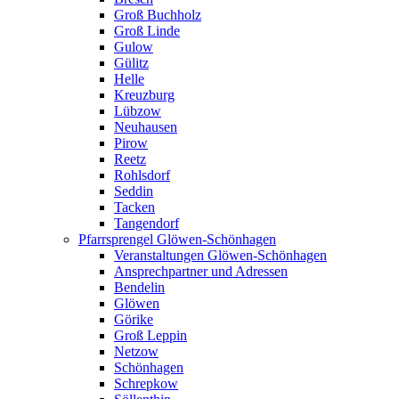
Groß Buchholz
Groß Linde
Gulow
Gülitz
Helle
Kreuzburg
Lübzow
Neuhausen
Pirow
Reetz
Rohlsdorf
Seddin
Tacken
Tangendorf
Pfarrsprengel Glöwen-Schönhagen
Veranstaltungen Glöwen-Schönhagen
Ansprechpartner und Adressen
Bendelin
Glöwen
Görike
Groß Leppin
Netzow
Schönhagen
Schrepkow