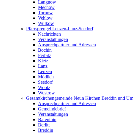
Langnow
Mechow
Tornow
Vehlow
Wulkow
Pfarrsprengel Lenzen-Lanz-Seedorf
Nachrichten
Veranstaltungen
Ansprechpartner und Adressen
Bochin
Ferbitz
Kietz
Lanz
Lenzen
Mödlich
Seedorf
Wootz
Wustrow
Gesamtkirchengemeinde Neun Kirchen Breddin und Um
Ansprechpartner und Adressen
Gemeindebrief
Veranstaltungen
Barenthin
Berlitt
Breddin