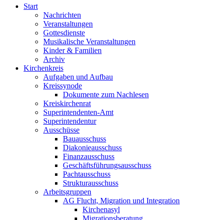
Start
Nachrichten
Veranstaltungen
Gottesdienste
Musikalische Veranstaltungen
Kinder & Familien
Archiv
Kirchenkreis
Aufgaben und Aufbau
Kreissynode
Dokumente zum Nachlesen
Kreiskirchenrat
Superintendenten-Amt
Superintendentur
Ausschüsse
Bauausschuss
Diakonieausschuss
Finanzausschuss
Geschäftsführungsausschuss
Pachtausschuss
Strukturausschuss
Arbeitsgruppen
AG Flucht, Migration und Integration
Kirchenasyl
Migrationsberatung