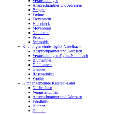
Veranstaltungen
Ansprechpartner und Adressen
Brügge
Frehne
Freyenstein
Halenbeck
Meyenburg
Niemerlang
Penzlin
Schmolde
Kirchengemeinde Jäglitz-Nadelbach
Ansprechpartner und Adressen
Veranstaltungen Jäglitz-Nadelbach
Blumenthal
Dahlhausen
Grabow
Rosenwinkel
Wutike
Kirchengemeinde Karstädt-Land
Nachrichten
Veranstaltungen
Ansprechpartner und Adressen
Friedhöfe
Blüthen
Dallmin