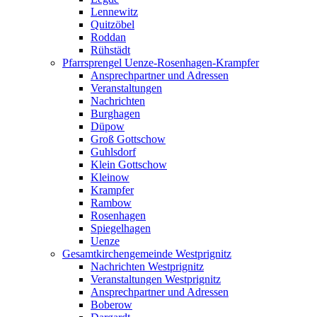
Lennewitz
Quitzöbel
Roddan
Rühstädt
Pfarrsprengel Uenze-Rosenhagen-Krampfer
Ansprechpartner und Adressen
Veranstaltungen
Nachrichten
Burghagen
Düpow
Groß Gottschow
Guhlsdorf
Klein Gottschow
Kleinow
Krampfer
Rambow
Rosenhagen
Spiegelhagen
Uenze
Gesamtkirchengemeinde Westprignitz
Nachrichten Westprignitz
Veranstaltungen Westprignitz
Ansprechpartner und Adressen
Boberow