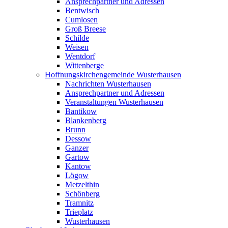
Ansprechpartner und Adressen
Bentwisch
Cumlosen
Groß Breese
Schilde
Weisen
Wentdorf
Wittenberge
Hoffnungskirchengemeinde Wusterhausen
Nachrichten Wusterhausen
Ansprechpartner und Adressen
Veranstaltungen Wusterhausen
Bantikow
Blankenberg
Brunn
Dessow
Ganzer
Gartow
Kantow
Lögow
Metzelthin
Schönberg
Tramnitz
Trieplatz
Wusterhausen