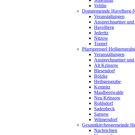
Söllenthin
Vehlin
Domgemeinde Havelberg-
Veranstaltungen
Ansprechpartner und
Havelberg
Jederitz
Nitzow
Toppel
Pfarrsprengel Heiligengrab
Veranstaltungen
Ansprechpartner und
Alt Krüssow
Blesendorf
Bölzke
Heiligengrabe
Kemnitz
Maulbeerwalde
Neu Krüssow
Rohlsdorf
Sadenbeck
Sarnow
Wilmersdorf
Gesamtkirchengemeinde Hei
Nachrichten