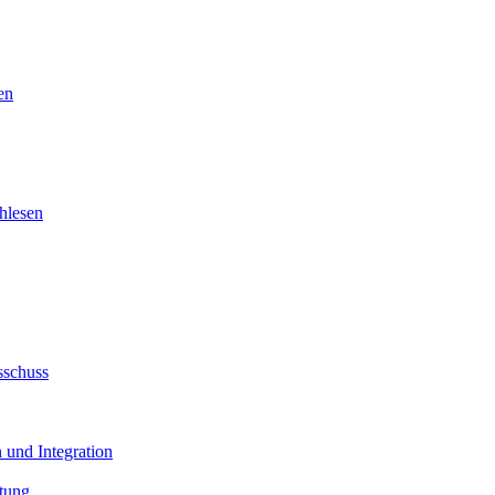
en
hlesen
sschuss
 und Integration
tung