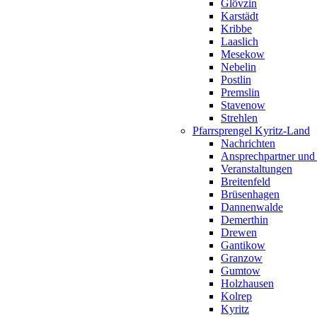
Glövzin
Karstädt
Kribbe
Laaslich
Mesekow
Nebelin
Postlin
Premslin
Stavenow
Strehlen
Pfarrsprengel Kyritz-Land
Nachrichten
Ansprechpartner und
Veranstaltungen
Breitenfeld
Brüsenhagen
Dannenwalde
Demerthin
Drewen
Gantikow
Granzow
Gumtow
Holzhausen
Kolrep
Kyritz