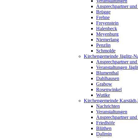
Veranstaltungen
Ansprechpartner und
Brügge
Frehne
Freyenstein
Halenbeck
Meyenburg
Niemerlang
Penzlin
Schmolde
Kirchengemeinde Jäglitz-N
Ansprechpartner und
Veranstaltungen Jägl
Blumenthal
Dahlhausen
Grabow
Rosenwinkel
Wutike
Kirchengemeinde Karstädt
Nachrichten
Veranstaltungen
Ansprechpartner und
Friedhöfe
Blüthen
Dallmin