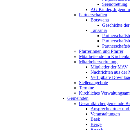
Seenotrettung
AG Kinder, Jugend u
Partnerschaften
Botswana
Geschichte der
Tansania
Partnerschafts
Partnerschafts
Partnerschafts
Pfarrerinnen und Pfarrer
Mitarbeitende im Kirchenkr
Mitarbeitervertretung
Mitglieder der MAV
Nachrichten aus de
Verfügbare Downloa
Stellenangebote
Termine
Kirchliches Verwaltungsa
Gemeinden
Gesamtkirchengemeinde B
Ansprechpartner und
Veranstaltungen
Baek
Berge
Bresch