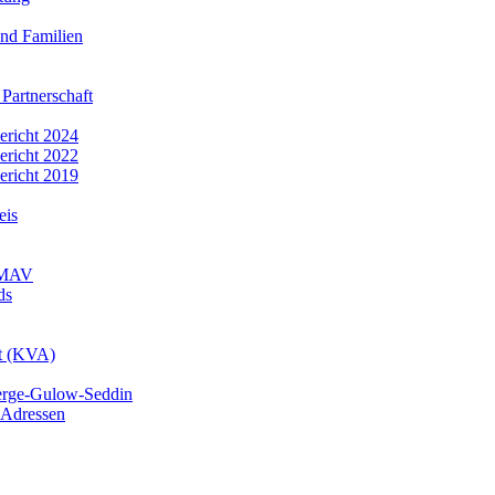
nd Familien
 Partnerschaft
bericht 2024
bericht 2022
bericht 2019
eis
r MAV
ds
mt (KVA)
erge-Gulow-Seddin
 Adressen