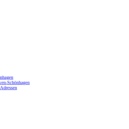
önhagen
öwen-Schönhagen
 Adressen