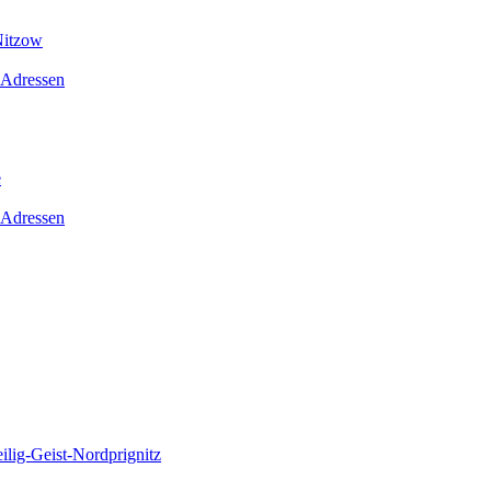
Nitzow
 Adressen
e
 Adressen
lig-Geist-Nordprignitz