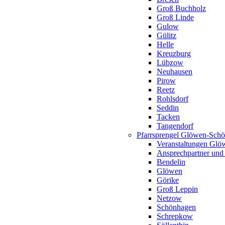
Groß Buchholz
Groß Linde
Gulow
Gülitz
Helle
Kreuzburg
Lübzow
Neuhausen
Pirow
Reetz
Rohlsdorf
Seddin
Tacken
Tangendorf
Pfarrsprengel Glöwen-Sch
Veranstaltungen Gl
Ansprechpartner und
Bendelin
Glöwen
Görike
Groß Leppin
Netzow
Schönhagen
Schrepkow