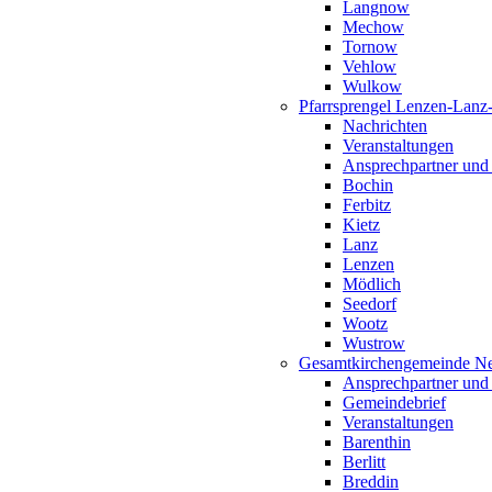
Langnow
Mechow
Tornow
Vehlow
Wulkow
Pfarrsprengel Lenzen-Lanz
Nachrichten
Veranstaltungen
Ansprechpartner und
Bochin
Ferbitz
Kietz
Lanz
Lenzen
Mödlich
Seedorf
Wootz
Wustrow
Gesamtkirchengemeinde Ne
Ansprechpartner und
Gemeindebrief
Veranstaltungen
Barenthin
Berlitt
Breddin