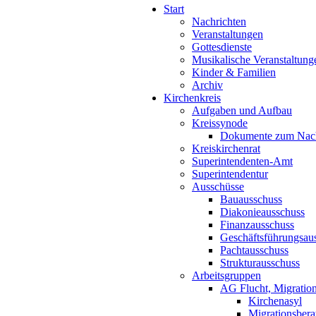
Start
Nachrichten
Veranstaltungen
Gottesdienste
Musikalische Veranstaltung
Kinder & Familien
Archiv
Kirchenkreis
Aufgaben und Aufbau
Kreissynode
Dokumente zum Nac
Kreiskirchenrat
Superintendenten-Amt
Superintendentur
Ausschüsse
Bauausschuss
Diakonieausschuss
Finanzausschuss
Geschäftsführungsau
Pachtausschuss
Strukturausschuss
Arbeitsgruppen
AG Flucht, Migration
Kirchenasyl
Migrationsbera