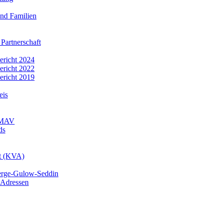
nd Familien
 Partnerschaft
bericht 2024
bericht 2022
bericht 2019
eis
r MAV
ds
mt (KVA)
erge-Gulow-Seddin
 Adressen