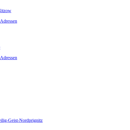
Nitzow
 Adressen
e
 Adressen
lig-Geist-Nordprignitz