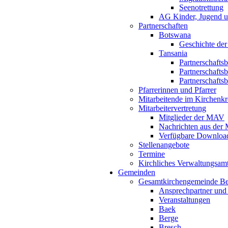
Seenotrettung
AG Kinder, Jugend u
Partnerschaften
Botswana
Geschichte der
Tansania
Partnerschafts
Partnerschafts
Partnerschafts
Pfarrerinnen und Pfarrer
Mitarbeitende im Kirchenkr
Mitarbeitervertretung
Mitglieder der MAV
Nachrichten aus de
Verfügbare Downloa
Stellenangebote
Termine
Kirchliches Verwaltungsa
Gemeinden
Gesamtkirchengemeinde B
Ansprechpartner und
Veranstaltungen
Baek
Berge
Bresch