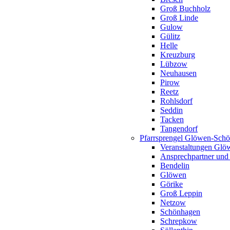
Groß Buchholz
Groß Linde
Gulow
Gülitz
Helle
Kreuzburg
Lübzow
Neuhausen
Pirow
Reetz
Rohlsdorf
Seddin
Tacken
Tangendorf
Pfarrsprengel Glöwen-Sch
Veranstaltungen Gl
Ansprechpartner und
Bendelin
Glöwen
Görike
Groß Leppin
Netzow
Schönhagen
Schrepkow