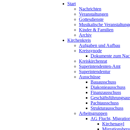
Start
Nachrichten
Veranstaltungen
Gottesdienste
Musikalische Veranstaltung
Kinder & Familien
Archiv
Kirchenkreis
Aufgaben und Aufbau
Kreissynode
Dokumente zum Nac
Kreiskirchenrat
Superintendenten-Amt
Superintendentur
Ausschüsse
Bauausschuss
Diakonieausschuss
Finanzausschuss
Geschäftsführungsau
Pachtausschuss
Strukturausschuss
Arbeitsgruppen
AG Flucht, Migration
Kirchenasyl
Migrationsbera