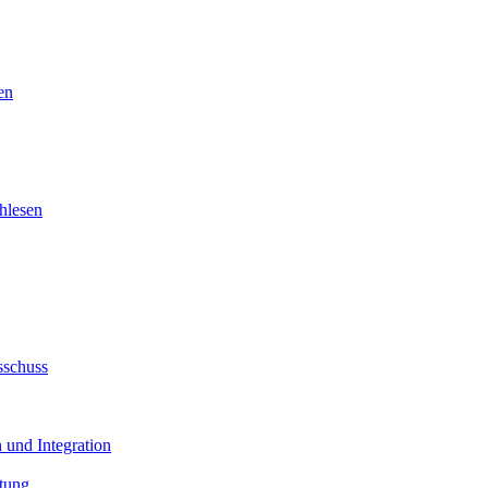
en
hlesen
sschuss
 und Integration
tung