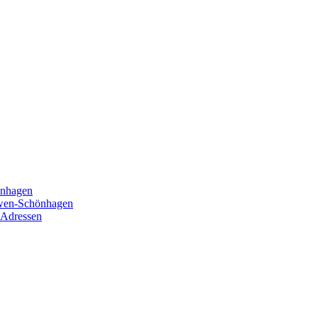
önhagen
öwen-Schönhagen
 Adressen