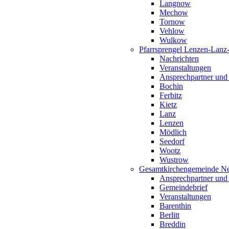
Langnow
Mechow
Tornow
Vehlow
Wulkow
Pfarrsprengel Lenzen-Lanz
Nachrichten
Veranstaltungen
Ansprechpartner und
Bochin
Ferbitz
Kietz
Lanz
Lenzen
Mödlich
Seedorf
Wootz
Wustrow
Gesamtkirchengemeinde Ne
Ansprechpartner und
Gemeindebrief
Veranstaltungen
Barenthin
Berlitt
Breddin