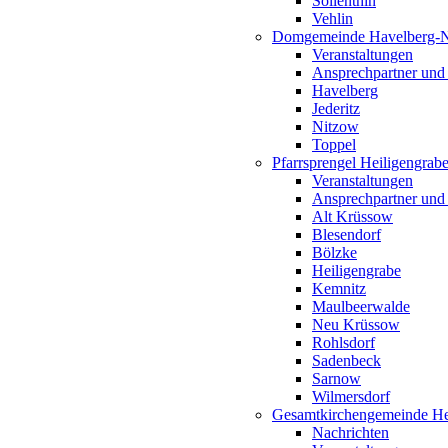
Söllenthin
Vehlin
Domgemeinde Havelberg-
Veranstaltungen
Ansprechpartner und
Havelberg
Jederitz
Nitzow
Toppel
Pfarrsprengel Heiligengrab
Veranstaltungen
Ansprechpartner und
Alt Krüssow
Blesendorf
Bölzke
Heiligengrabe
Kemnitz
Maulbeerwalde
Neu Krüssow
Rohlsdorf
Sadenbeck
Sarnow
Wilmersdorf
Gesamtkirchengemeinde Hei
Nachrichten