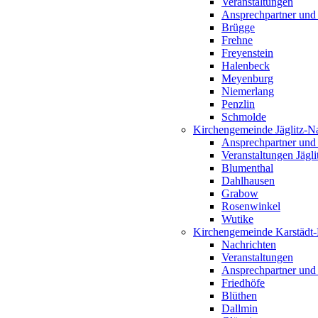
Veranstaltungen
Ansprechpartner und
Brügge
Frehne
Freyenstein
Halenbeck
Meyenburg
Niemerlang
Penzlin
Schmolde
Kirchengemeinde Jäglitz-N
Ansprechpartner und
Veranstaltungen Jägl
Blumenthal
Dahlhausen
Grabow
Rosenwinkel
Wutike
Kirchengemeinde Karstädt
Nachrichten
Veranstaltungen
Ansprechpartner und
Friedhöfe
Blüthen
Dallmin