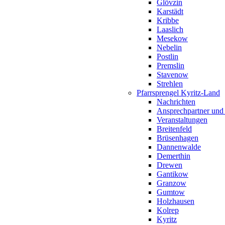
Glövzin
Karstädt
Kribbe
Laaslich
Mesekow
Nebelin
Postlin
Premslin
Stavenow
Strehlen
Pfarrsprengel Kyritz-Land
Nachrichten
Ansprechpartner und
Veranstaltungen
Breitenfeld
Brüsenhagen
Dannenwalde
Demerthin
Drewen
Gantikow
Granzow
Gumtow
Holzhausen
Kolrep
Kyritz