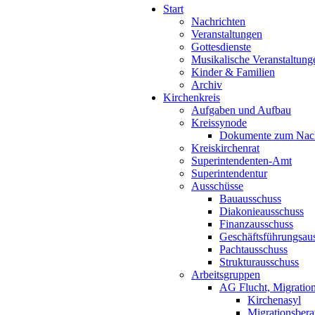
Start
Nachrichten
Veranstaltungen
Gottesdienste
Musikalische Veranstaltung
Kinder & Familien
Archiv
Kirchenkreis
Aufgaben und Aufbau
Kreissynode
Dokumente zum Nac
Kreiskirchenrat
Superintendenten-Amt
Superintendentur
Ausschüsse
Bauausschuss
Diakonieausschuss
Finanzausschuss
Geschäftsführungsau
Pachtausschuss
Strukturausschuss
Arbeitsgruppen
AG Flucht, Migration
Kirchenasyl
Migrationsbera