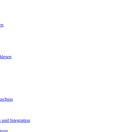
en
hlesen
sschuss
 und Integration
tung