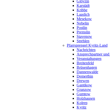
Glövzin
Karstädt
Kribbe
Laaslich
Mesekow
Nebelin
Postlin
Premslin
Stavenow
Strehlen
Pfarrsprengel Kyritz-Land
Nachrichten
Ansprechpartner und
Veranstaltungen
Breitenfeld
Brüsenhagen
Dannenwalde
Demerthin
Drewen
Gantikow
Granzow
Gumtow
Holzhausen
Kolrep
Kyritz