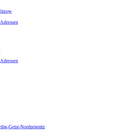
Nitzow
 Adressen
e
 Adressen
lig-Geist-Nordprignitz