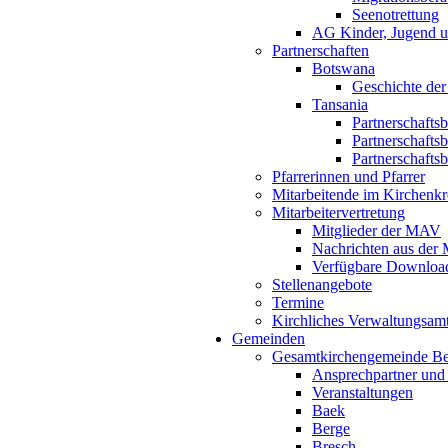
Seenotrettung
AG Kinder, Jugend u
Partnerschaften
Botswana
Geschichte der
Tansania
Partnerschafts
Partnerschafts
Partnerschafts
Pfarrerinnen und Pfarrer
Mitarbeitende im Kirchenkr
Mitarbeitervertretung
Mitglieder der MAV
Nachrichten aus de
Verfügbare Downloa
Stellenangebote
Termine
Kirchliches Verwaltungsa
Gemeinden
Gesamtkirchengemeinde B
Ansprechpartner und
Veranstaltungen
Baek
Berge
Bresch