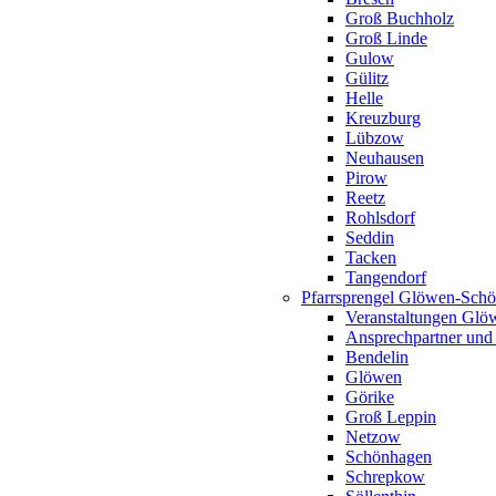
Groß Buchholz
Groß Linde
Gulow
Gülitz
Helle
Kreuzburg
Lübzow
Neuhausen
Pirow
Reetz
Rohlsdorf
Seddin
Tacken
Tangendorf
Pfarrsprengel Glöwen-Sch
Veranstaltungen Gl
Ansprechpartner und
Bendelin
Glöwen
Görike
Groß Leppin
Netzow
Schönhagen
Schrepkow