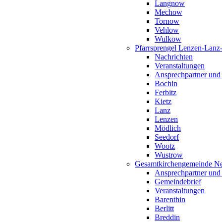
Langnow
Mechow
Tornow
Vehlow
Wulkow
Pfarrsprengel Lenzen-Lanz
Nachrichten
Veranstaltungen
Ansprechpartner und
Bochin
Ferbitz
Kietz
Lanz
Lenzen
Mödlich
Seedorf
Wootz
Wustrow
Gesamtkirchengemeinde Ne
Ansprechpartner und
Gemeindebrief
Veranstaltungen
Barenthin
Berlitt
Breddin