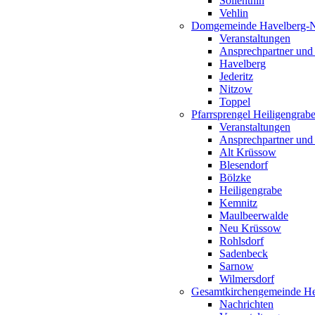
Söllenthin
Vehlin
Domgemeinde Havelberg-
Veranstaltungen
Ansprechpartner und
Havelberg
Jederitz
Nitzow
Toppel
Pfarrsprengel Heiligengrab
Veranstaltungen
Ansprechpartner und
Alt Krüssow
Blesendorf
Bölzke
Heiligengrabe
Kemnitz
Maulbeerwalde
Neu Krüssow
Rohlsdorf
Sadenbeck
Sarnow
Wilmersdorf
Gesamtkirchengemeinde Hei
Nachrichten