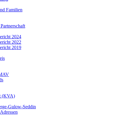
nd Familien
 Partnerschaft
bericht 2024
bericht 2022
bericht 2019
eis
r MAV
ds
mt (KVA)
erge-Gulow-Seddin
 Adressen