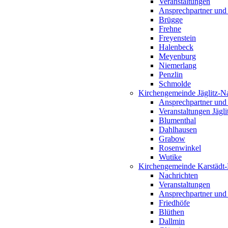
Veranstaltungen
Ansprechpartner und
Brügge
Frehne
Freyenstein
Halenbeck
Meyenburg
Niemerlang
Penzlin
Schmolde
Kirchengemeinde Jäglitz-N
Ansprechpartner und
Veranstaltungen Jägl
Blumenthal
Dahlhausen
Grabow
Rosenwinkel
Wutike
Kirchengemeinde Karstädt
Nachrichten
Veranstaltungen
Ansprechpartner und
Friedhöfe
Blüthen
Dallmin