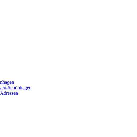
önhagen
öwen-Schönhagen
 Adressen