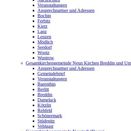
Veranstaltungen
Ansprechpartner und Adressen
Bochin
Ferbitz
Kietz
Lanz
Lenzen
Mödlich
Seedorf
Wootz
Wustrow
Gesamtkirchengemeinde Neun Kirchen Breddin und Um
Ansprechpartner und Adressen
Gemeindebrief
Veranstaltungen
Barenthin
Berlitt
Breddin
Damelack
Kötzlin
Rehfeld
Schönermark
Stüdenitz
Vehlgast