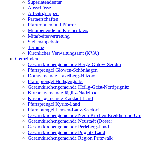
Superintendentur
Ausschüsse
Arbeitsgruppen
Partnerschaften
Pfarrerinnen und Pfarrer
Mitarbeitende im Kirchenkreis
Mitarbeitervertretung
Stellenangebote
Termine
Kirchliches Verwaltungsamt (KVA)
Gemeinden
Gesamtkirchengemeinde Berge-Gulow-Seddin
Pfarrsprengel Glöwen-Schönhagen
Domgemeinde Havelberg-Nitzow
Pfarrsprengel Heiligengrabe
Gesamtkirchengemeinde Heilig-Geist-Nordprignitz
Kirchengemeinde Jäglitz-Nadelbach
Kirchengemeinde Karstädt-Land
Pfarrsprengel Kyritz-Land
Pfarrsprengel Lenzen-Lanz-Seedorf
Gesamtkirchengemeinde Neun Kirchen Breddin und Um
Gesamtkirchengemeinde Neustadt (Dosse)
Gesamtkirchengemeinde Perleberg-Land
Gesamtkirchengemeinde Prignitz Land
Gesamtkirchengemeinde Region Pritzwalk