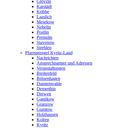
Glövzin
Karstädt
Kribbe
Laaslich
Mesekow
Nebelin
Postlin
Premslin
Stavenow
Strehlen
Pfarrsprengel Kyritz-Land
Nachrichten
Ansprechpartner und Adressen
Veranstaltungen
Breitenfeld
Brüsenhagen
Dannenwalde
Demerthin
Drewen
Gantikow
Granzow
Gumtow
Holzhausen
Kolrep
Kyritz