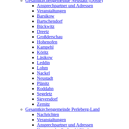
Gesamtkirchengemeinde Neustadt (Dosse)
Ansprechpartner und Adressen
Veranstaltungen
Barsikow
Bartschendorf
Bückwitz
Dreetz
Großderschau
Hohenofen
Kampehl
Köritz
Läsikow
Leddin
Lohm
Nackel
Neustadt
Plänitz
Roddahn
Segeletz
Sieversdorf
Zernitz
Gesamtkirchengemeinde Perleberg-Land
Nachrichten
Veranstaltungen
Ansprechpartner und Adressen