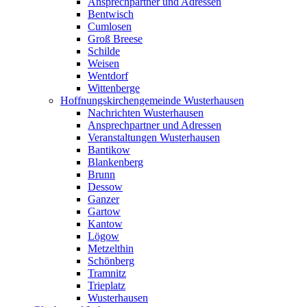
Ansprechpartner und Adressen
Bentwisch
Cumlosen
Groß Breese
Schilde
Weisen
Wentdorf
Wittenberge
Hoffnungskirchengemeinde Wusterhausen
Nachrichten Wusterhausen
Ansprechpartner und Adressen
Veranstaltungen Wusterhausen
Bantikow
Blankenberg
Brunn
Dessow
Ganzer
Gartow
Kantow
Lögow
Metzelthin
Schönberg
Tramnitz
Trieplatz
Wusterhausen