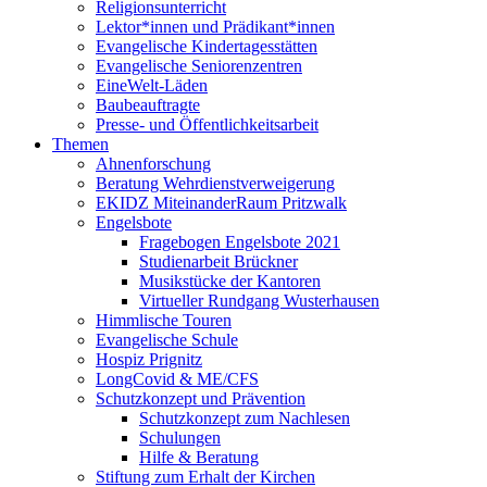
Religionsunterricht
Lektor*innen und Prädikant*innen
Evangelische Kindertagesstätten
Evangelische Seniorenzentren
EineWelt-Läden
Baubeauftragte
Presse- und Öffentlichkeitsarbeit
Themen
Ahnenforschung
Beratung Wehrdienstverweigerung
EKIDZ MiteinanderRaum Pritzwalk
Engelsbote
Fragebogen Engelsbote 2021
Studienarbeit Brückner
Musikstücke der Kantoren
Virtueller Rundgang Wusterhausen
Himmlische Touren
Evangelische Schule
Hospiz Prignitz
LongCovid & ME/CFS
Schutzkonzept und Prävention
Schutzkonzept zum Nachlesen
Schulungen
Hilfe & Beratung
Stiftung zum Erhalt der Kirchen