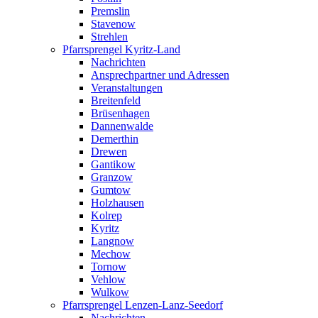
Premslin
Stavenow
Strehlen
Pfarrsprengel Kyritz-Land
Nachrichten
Ansprechpartner und Adressen
Veranstaltungen
Breitenfeld
Brüsenhagen
Dannenwalde
Demerthin
Drewen
Gantikow
Granzow
Gumtow
Holzhausen
Kolrep
Kyritz
Langnow
Mechow
Tornow
Vehlow
Wulkow
Pfarrsprengel Lenzen-Lanz-Seedorf
Nachrichten