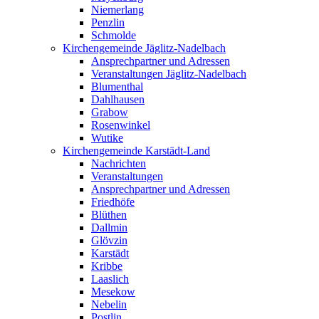
Niemerlang
Penzlin
Schmolde
Kirchengemeinde Jäglitz-Nadelbach
Ansprechpartner und Adressen
Veranstaltungen Jäglitz-Nadelbach
Blumenthal
Dahlhausen
Grabow
Rosenwinkel
Wutike
Kirchengemeinde Karstädt-Land
Nachrichten
Veranstaltungen
Ansprechpartner und Adressen
Friedhöfe
Blüthen
Dallmin
Glövzin
Karstädt
Kribbe
Laaslich
Mesekow
Nebelin
Postlin