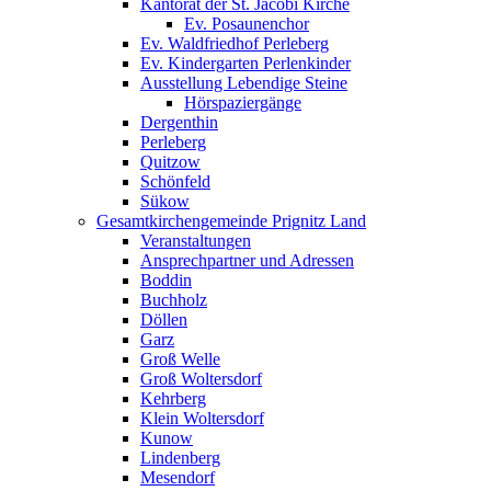
Kantorat der St. Jacobi Kirche
Ev. Posaunenchor
Ev. Waldfriedhof Perleberg
Ev. Kindergarten Perlenkinder
Ausstellung Lebendige Steine
Hörspaziergänge
Dergenthin
Perleberg
Quitzow
Schönfeld
Sükow
Gesamtkirchengemeinde Prignitz Land
Veranstaltungen
Ansprechpartner und Adressen
Boddin
Buchholz
Döllen
Garz
Groß Welle
Groß Woltersdorf
Kehrberg
Klein Woltersdorf
Kunow
Lindenberg
Mesendorf