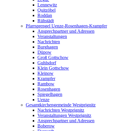
Lennewitz
Quitzöbel
Roddan
Rühstädt
Pfarrsprengel Uenze-Rosenhagen-Krampfer
Ansprechpartner und Adressen
Veranstaltungen
Nachrichten
Burghagen
Düpow
Groß Gottschow
Guhlsdorf
Klein Gottschow
Kleinow
Krampfer
Rambow
Rosenhagen
Spiegelhagen
Uenze
Gesamtkirchengemeinde Westprignitz
Nachrichten Westprignitz
Veranstaltungen Westprignitz
Ansprechpartner und Adressen
Boberow