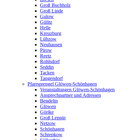
Groß Buchholz
Groß Linde
Gulow
Gülitz
Helle
Kreuzburg
Lübzow
Neuhausen
Pirow
Reetz
Rohlsdorf
Seddin
Tacken
Tangendorf
Pfarrsprengel Glöwen-Schönhagen
Veranstaltungen Glöwen-Schönhagen
Ansprechpartner und Adressen
Bendelin
Glöwen
Görike
Groß Leppin
Netzow
Schönhagen
Schrepkow