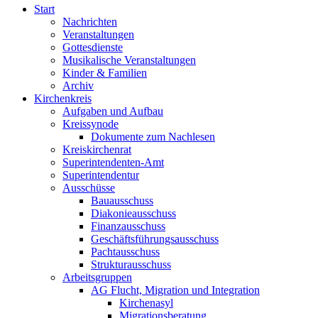
Start
Nachrichten
Veranstaltungen
Gottesdienste
Musikalische Veranstaltungen
Kinder & Familien
Archiv
Kirchenkreis
Aufgaben und Aufbau
Kreissynode
Dokumente zum Nachlesen
Kreiskirchenrat
Superintendenten-Amt
Superintendentur
Ausschüsse
Bauausschuss
Diakonieausschuss
Finanzausschuss
Geschäftsführungsausschuss
Pachtausschuss
Strukturausschuss
Arbeitsgruppen
AG Flucht, Migration und Integration
Kirchenasyl
Migrationsberatung