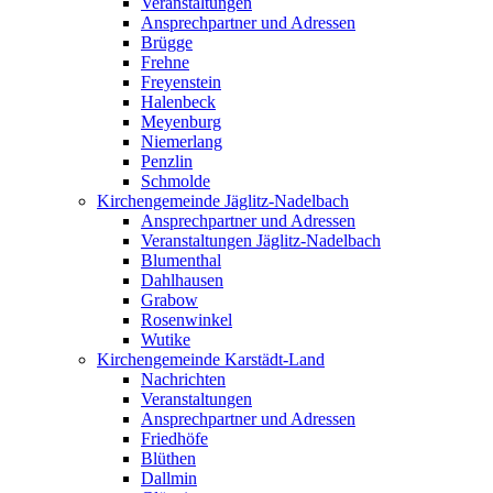
Veranstaltungen
Ansprechpartner und Adressen
Brügge
Frehne
Freyenstein
Halenbeck
Meyenburg
Niemerlang
Penzlin
Schmolde
Kirchengemeinde Jäglitz-Nadelbach
Ansprechpartner und Adressen
Veranstaltungen Jäglitz-Nadelbach
Blumenthal
Dahlhausen
Grabow
Rosenwinkel
Wutike
Kirchengemeinde Karstädt-Land
Nachrichten
Veranstaltungen
Ansprechpartner und Adressen
Friedhöfe
Blüthen
Dallmin