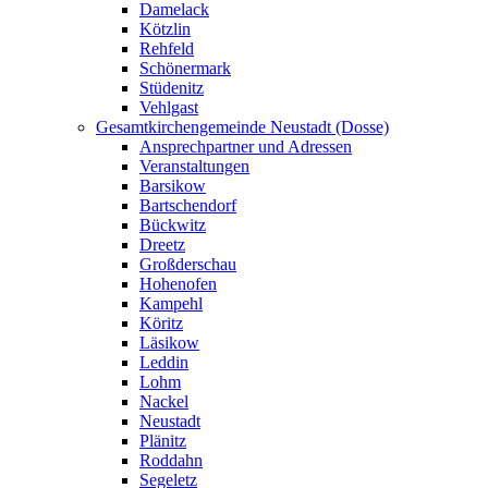
Damelack
Kötzlin
Rehfeld
Schönermark
Stüdenitz
Vehlgast
Gesamtkirchengemeinde Neustadt (Dosse)
Ansprechpartner und Adressen
Veranstaltungen
Barsikow
Bartschendorf
Bückwitz
Dreetz
Großderschau
Hohenofen
Kampehl
Köritz
Läsikow
Leddin
Lohm
Nackel
Neustadt
Plänitz
Roddahn
Segeletz