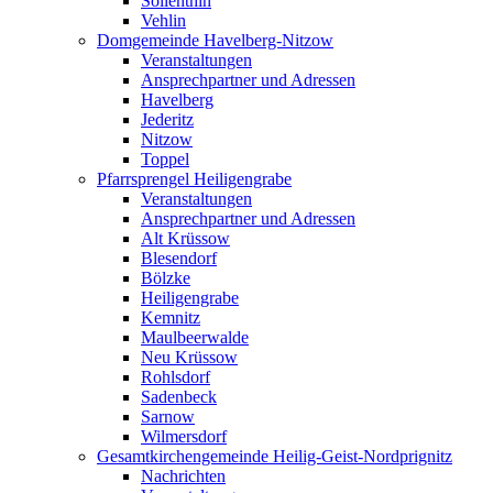
Söllenthin
Vehlin
Domgemeinde Havelberg-Nitzow
Veranstaltungen
Ansprechpartner und Adressen
Havelberg
Jederitz
Nitzow
Toppel
Pfarrsprengel Heiligengrabe
Veranstaltungen
Ansprechpartner und Adressen
Alt Krüssow
Blesendorf
Bölzke
Heiligengrabe
Kemnitz
Maulbeerwalde
Neu Krüssow
Rohlsdorf
Sadenbeck
Sarnow
Wilmersdorf
Gesamtkirchengemeinde Heilig-Geist-Nordprignitz
Nachrichten