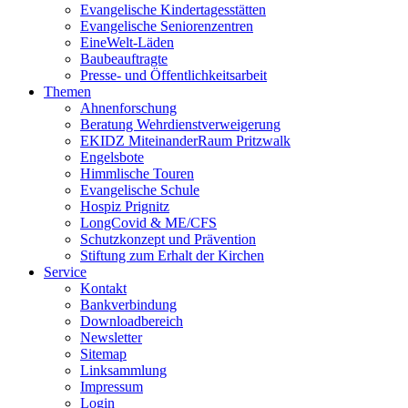
Evangelische Kindertagesstätten
Evangelische Seniorenzentren
EineWelt-Läden
Baubeauftragte
Presse- und Öffentlichkeitsarbeit
Themen
Ahnenforschung
Beratung Wehrdienstverweigerung
EKIDZ MiteinanderRaum Pritzwalk
Engelsbote
Himmlische Touren
Evangelische Schule
Hospiz Prignitz
LongCovid & ME/CFS
Schutzkonzept und Prävention
Stiftung zum Erhalt der Kirchen
Service
Kontakt
Bankverbindung
Downloadbereich
Newsletter
Sitemap
Linksammlung
Impressum
Login