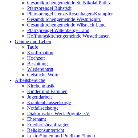
Gesamtkirchengemeinde St. Nikolai Putlitz
Pfarrsprengel Rühstädt
Pfarrsprengel Uenze-Rosenhagen-Krampfer
Gesamtkirchengemeinde Westprignitz
Gesamtkirchengemeinde Wilsnack Land
Pfarrsprengel Wittenberge-Land
Hoffnungskirchengemeinde Wusterhausen
Glaube und Leben
Taufe
Konfirmation
Hochzeit
Bestattung
Wiedereintritt
Geistliche Worte
Arbeitsbereiche
Kirchenmusik
Kinder und Familien
Jugendarbeit
Krankenhausseelsorge
Notfallseelsorge
Diakonisches Werk Prignitz e.V.
Ehrenamt
Friedhofsbeauftragter
Religionsunterricht
Lektor*innen und Prädikant*innen