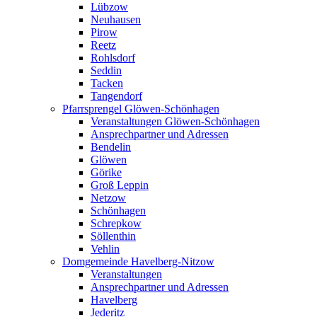
Lübzow
Neuhausen
Pirow
Reetz
Rohlsdorf
Seddin
Tacken
Tangendorf
Pfarrsprengel Glöwen-Schönhagen
Veranstaltungen Glöwen-Schönhagen
Ansprechpartner und Adressen
Bendelin
Glöwen
Görike
Groß Leppin
Netzow
Schönhagen
Schrepkow
Söllenthin
Vehlin
Domgemeinde Havelberg-Nitzow
Veranstaltungen
Ansprechpartner und Adressen
Havelberg
Jederitz