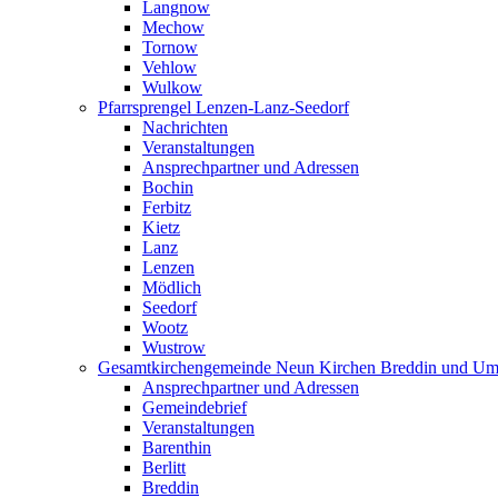
Langnow
Mechow
Tornow
Vehlow
Wulkow
Pfarrsprengel Lenzen-Lanz-Seedorf
Nachrichten
Veranstaltungen
Ansprechpartner und Adressen
Bochin
Ferbitz
Kietz
Lanz
Lenzen
Mödlich
Seedorf
Wootz
Wustrow
Gesamtkirchengemeinde Neun Kirchen Breddin und Um
Ansprechpartner und Adressen
Gemeindebrief
Veranstaltungen
Barenthin
Berlitt
Breddin