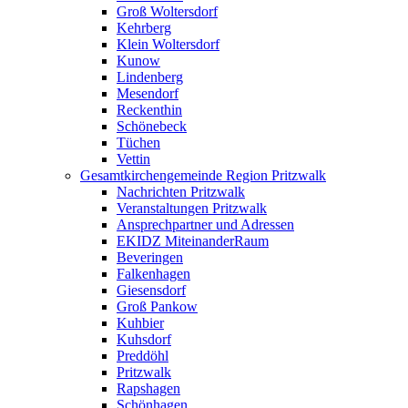
Groß Woltersdorf
Kehrberg
Klein Woltersdorf
Kunow
Lindenberg
Mesendorf
Reckenthin
Schönebeck
Tüchen
Vettin
Gesamtkirchengemeinde Region Pritzwalk
Nachrichten Pritzwalk
Veranstaltungen Pritzwalk
Ansprechpartner und Adressen
EKIDZ MiteinanderRaum
Beveringen
Falkenhagen
Giesensdorf
Groß Pankow
Kuhbier
Kuhsdorf
Preddöhl
Pritzwalk
Rapshagen
Schönhagen