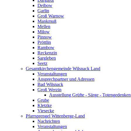
Dargardt
Deibow
Garlin
Groß Warnow
Mankmuß
Mellen
Milow
Pinnow
Pröttlin
Rambow
Reckenzin
Sargleben
Seetz
Gesamtkirchengemeinde Wilsnack Land
Veranstaltungen
Ansprechpartner und Adressen
Bad Wilsnack
Groß Werzin
Ausstellung Grüfte - Särge - Totengedenken
Grube
Kletzke
Viesecke
Pfarrsprengel Wittenberge-Land
Nachrichten
Veranstaltungen