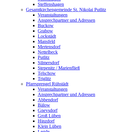
Steffenshagen
Gesamtkirchengemeinde St. Nikolai Putlitz
Veranstaltungen
Ansprechpartner und Adressen
Buckow
Grabow
Lockstädt
Mansfeld
Mertensdorf
Nettelbeck
Putlitz
Silmersdorf
Stepenitz / Marienfließ
Telschow
Triglitz
Pfarrsprengel Rühstädt
Veranstaltungen
Ansprechpartner und Adressen
Abbendorf
Bälow
Gnevsdorf
Groß Lüben
Hinzdorf
Klein Lüben
Legde