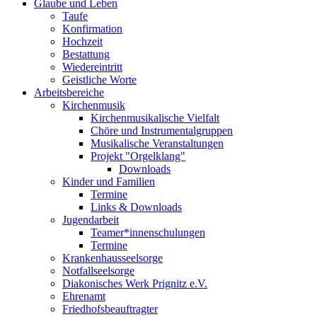
Glaube und Leben
Taufe
Konfirmation
Hochzeit
Bestattung
Wiedereintritt
Geistliche Worte
Arbeitsbereiche
Kirchenmusik
Kirchenmusikalische Vielfalt
Chöre und Instrumentalgruppen
Musikalische Veranstaltungen
Projekt "Orgelklang"
Downloads
Kinder und Familien
Termine
Links & Downloads
Jugendarbeit
Teamer*innenschulungen
Termine
Krankenhausseelsorge
Notfallseelsorge
Diakonisches Werk Prignitz e.V.
Ehrenamt
Friedhofsbeauftragter