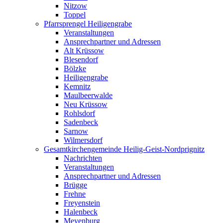
Nitzow
Toppel
Pfarrsprengel Heiligengrabe
Veranstaltungen
Ansprechpartner und Adressen
Alt Krüssow
Blesendorf
Bölzke
Heiligengrabe
Kemnitz
Maulbeerwalde
Neu Krüssow
Rohlsdorf
Sadenbeck
Sarnow
Wilmersdorf
Gesamtkirchengemeinde Heilig-Geist-Nordprignitz
Nachrichten
Veranstaltungen
Ansprechpartner und Adressen
Brügge
Frehne
Freyenstein
Halenbeck
Meyenburg