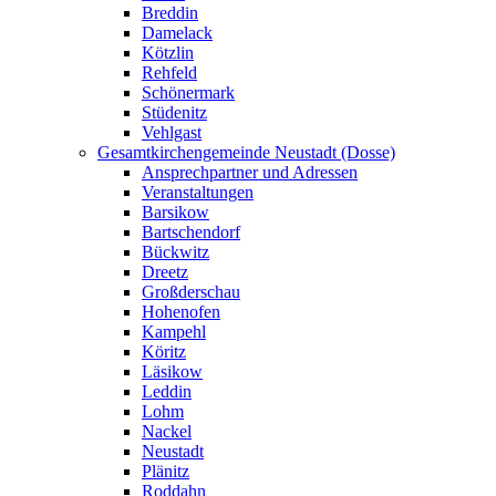
Breddin
Damelack
Kötzlin
Rehfeld
Schönermark
Stüdenitz
Vehlgast
Gesamtkirchengemeinde Neustadt (Dosse)
Ansprechpartner und Adressen
Veranstaltungen
Barsikow
Bartschendorf
Bückwitz
Dreetz
Großderschau
Hohenofen
Kampehl
Köritz
Läsikow
Leddin
Lohm
Nackel
Neustadt
Plänitz
Roddahn