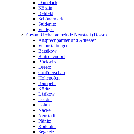
Damelack
Kötzlin
Rehfeld
Schönermark
Stüdenitz
Vehlgast
Gesamtkirchengemeinde Neustadt (Dosse)
Ansprechpartner und Adressen
Veranstaltungen
Barsikow
Bartschendorf
Bückwitz
Dreetz
Großderschau
Hohenofen
Kampehl
Köritz
Läsikow
Leddin
Lohm
Nackel
Neustadt
Plänitz
Roddahn
Segeletz