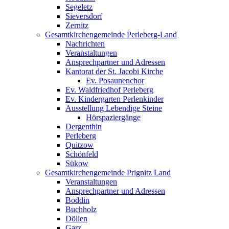
Segeletz
Sieversdorf
Zernitz
Gesamtkirchengemeinde Perleberg-Land
Nachrichten
Veranstaltungen
Ansprechpartner und Adressen
Kantorat der St. Jacobi Kirche
Ev. Posaunenchor
Ev. Waldfriedhof Perleberg
Ev. Kindergarten Perlenkinder
Ausstellung Lebendige Steine
Hörspaziergänge
Dergenthin
Perleberg
Quitzow
Schönfeld
Sükow
Gesamtkirchengemeinde Prignitz Land
Veranstaltungen
Ansprechpartner und Adressen
Boddin
Buchholz
Döllen
Garz