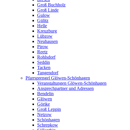
Groß Buchholz
Groß Linde
Gulow
Gülitz
Helle
Kreuzburg
Lübzow
Neuhausen
Pirow
Reetz
Rohlsdorf
Seddin
Tacken
Tangendorf
Pfarrsprengel Glöwen-Schönhagen
Veranstaltungen Glöwen-Schönhagen
Ansprechpartner und Adressen
Bendelin
Glöwen
Görike
Groß Leppin
Netzow
Schönhagen
Schrepkow