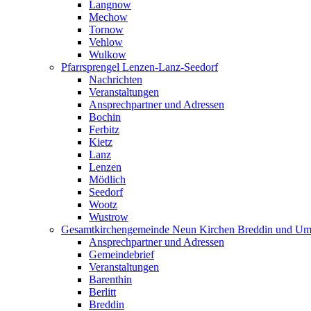
Langnow
Mechow
Tornow
Vehlow
Wulkow
Pfarrsprengel Lenzen-Lanz-Seedorf
Nachrichten
Veranstaltungen
Ansprechpartner und Adressen
Bochin
Ferbitz
Kietz
Lanz
Lenzen
Mödlich
Seedorf
Wootz
Wustrow
Gesamtkirchengemeinde Neun Kirchen Breddin und Um
Ansprechpartner und Adressen
Gemeindebrief
Veranstaltungen
Barenthin
Berlitt
Breddin