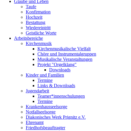
Glaube und Leben
Taufe
Konfirmation
Hochzeit
Bestattung
Wiedereintritt
Geistliche Worte
Arbeitsbereiche
Kirchenmusik
Kirchenmusikalische Vielfalt
Chöre und Instrumentalgruppen
Musikalische Veranstaltungen
Projekt "Orgelklang"
Downloads
Kinder und Familien
Termine
Links & Downloads
Jugendarbeit
Teamer*innenschulungen
Termine
Krankenhausseelsorge
Notfallseelsorge
Diakonisches Werk Prignitz e.V.
Ehrenamt
Friedhofsbeauftragter