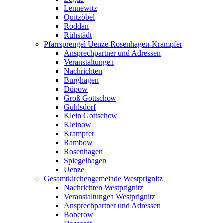
Lennewitz
Quitzöbel
Roddan
Rühstädt
Pfarrsprengel Uenze-Rosenhagen-Krampfer
Ansprechpartner und Adressen
Veranstaltungen
Nachrichten
Burghagen
Düpow
Groß Gottschow
Guhlsdorf
Klein Gottschow
Kleinow
Krampfer
Rambow
Rosenhagen
Spiegelhagen
Uenze
Gesamtkirchengemeinde Westprignitz
Nachrichten Westprignitz
Veranstaltungen Westprignitz
Ansprechpartner und Adressen
Boberow