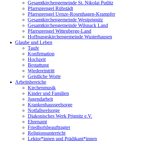
Gesamtkirchengemeinde St. Nikolai Putlitz
Pfarrsprengel Rühstädt
Pfarrsprengel Uenze-Rosenhagen-Krampfer
Gesamtkirchengemeinde Westprignitz
Gesamtkirchengemeinde Wilsnack Land
Pfarrsprengel Wittenberge-Land
Hoffnungskirchengemeinde Wusterhausen
Glaube und Leben
Taufe
Konfirmation
Hochzeit
Bestattung
Wiedereintritt
Geistliche Worte
Arbeitsbereiche
Kirchenmusik
Kinder und Familien
Jugendarbeit
Krankenhausseelsorge
Notfallseelsorge
Diakonisches Werk Prignitz e.V.
Ehrenamt
Friedhofsbeauftragter
Religionsunterricht
Lektor*innen und Prädikant*innen