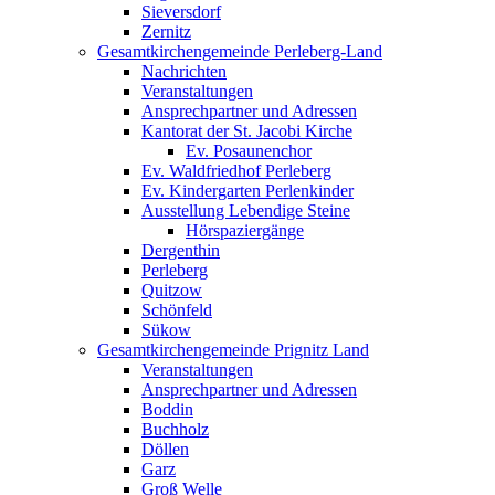
Sieversdorf
Zernitz
Gesamtkirchengemeinde Perleberg-Land
Nachrichten
Veranstaltungen
Ansprechpartner und Adressen
Kantorat der St. Jacobi Kirche
Ev. Posaunenchor
Ev. Waldfriedhof Perleberg
Ev. Kindergarten Perlenkinder
Ausstellung Lebendige Steine
Hörspaziergänge
Dergenthin
Perleberg
Quitzow
Schönfeld
Sükow
Gesamtkirchengemeinde Prignitz Land
Veranstaltungen
Ansprechpartner und Adressen
Boddin
Buchholz
Döllen
Garz
Groß Welle