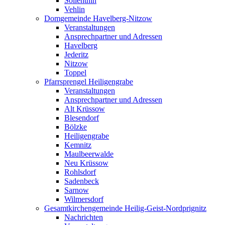
Söllenthin
Vehlin
Domgemeinde Havelberg-Nitzow
Veranstaltungen
Ansprechpartner und Adressen
Havelberg
Jederitz
Nitzow
Toppel
Pfarrsprengel Heiligengrabe
Veranstaltungen
Ansprechpartner und Adressen
Alt Krüssow
Blesendorf
Bölzke
Heiligengrabe
Kemnitz
Maulbeerwalde
Neu Krüssow
Rohlsdorf
Sadenbeck
Sarnow
Wilmersdorf
Gesamtkirchengemeinde Heilig-Geist-Nordprignitz
Nachrichten