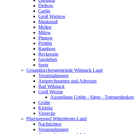
Dargardt
Deibow
Garlin
Groß Warnow
Mankmuß
Mellen
Milow
Pinnow
Pröttlin
Rambow
Reckenzin
Sargleben
Seetz
Gesamtkirchengemeinde Wilsnack Land
Veranstaltungen
Ansprechpartner und Adressen
Bad Wilsnack
Groß Werzin
Ausstellung Grüfte - Särge - Totengedenken
Grube
Kletzke
Viesecke
Pfarrsprengel Wittenberge-Land
Nachrichten
Veranstaltungen