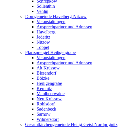
Schrepkow
Söllenthin
Vehlin
Domgemeinde Havelberg-Nitzow
Veranstaltungen
Ansprechpartner und Adressen
Havelberg
Jederitz
Nitzow
Toppel
Pfarrsprengel Heiligengrabe
Veranstaltungen
Ansprechpartner und Adressen
Alt Krüssow
Blesendorf
Bölzke
Heiligengrabe
Kemnitz
Maulbeerwalde
Neu Krüssow
Rohlsdorf
Sadenbeck
Sarnow
Wilmersdorf
Gesamtkirchengemeinde Heilig-Geist-Nordprignitz