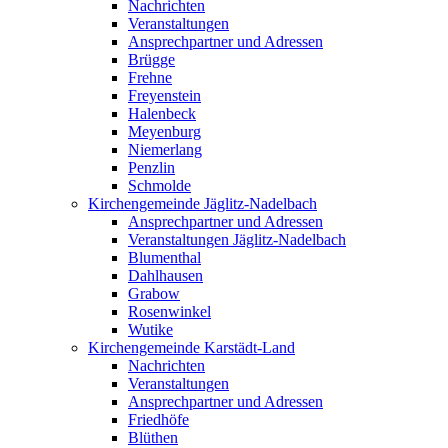
Nachrichten
Veranstaltungen
Ansprechpartner und Adressen
Brügge
Frehne
Freyenstein
Halenbeck
Meyenburg
Niemerlang
Penzlin
Schmolde
Kirchengemeinde Jäglitz-Nadelbach
Ansprechpartner und Adressen
Veranstaltungen Jäglitz-Nadelbach
Blumenthal
Dahlhausen
Grabow
Rosenwinkel
Wutike
Kirchengemeinde Karstädt-Land
Nachrichten
Veranstaltungen
Ansprechpartner und Adressen
Friedhöfe
Blüthen