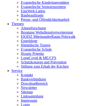
Evangelische Kindertagesstätten
Evangelische Seniorenzentren
EineWelt-Läden
Baubeauftragte
Presse- und Öffentlichkeitsarbeit
Themen
Ahnenforschung
Beratung Wehrdienstverweigerung
EKIDZ MiteinanderRaum Pritzwalk
Engelsbote
Himmlische Touren
Evangelische Schule
Hospiz Prignitz
LongCovid & ME/CFS
Schutzkonzept und Prävention
Stiftung zum Erhalt der Kirchen
Service
Kontakt
Bankverbindung
Downloadbereich
Newsletter
Sitemap
Linksammlung
Impressum
Login