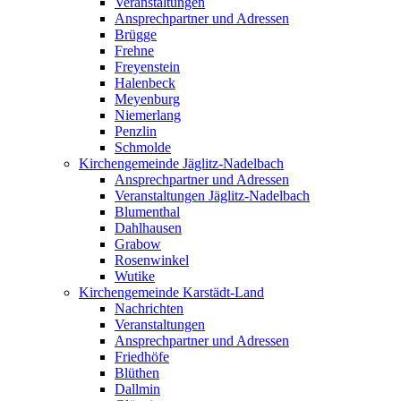
Veranstaltungen
Ansprechpartner und Adressen
Brügge
Frehne
Freyenstein
Halenbeck
Meyenburg
Niemerlang
Penzlin
Schmolde
Kirchengemeinde Jäglitz-Nadelbach
Ansprechpartner und Adressen
Veranstaltungen Jäglitz-Nadelbach
Blumenthal
Dahlhausen
Grabow
Rosenwinkel
Wutike
Kirchengemeinde Karstädt-Land
Nachrichten
Veranstaltungen
Ansprechpartner und Adressen
Friedhöfe
Blüthen
Dallmin