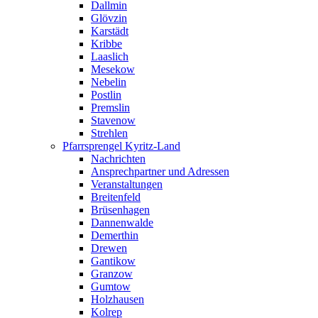
Dallmin
Glövzin
Karstädt
Kribbe
Laaslich
Mesekow
Nebelin
Postlin
Premslin
Stavenow
Strehlen
Pfarrsprengel Kyritz-Land
Nachrichten
Ansprechpartner und Adressen
Veranstaltungen
Breitenfeld
Brüsenhagen
Dannenwalde
Demerthin
Drewen
Gantikow
Granzow
Gumtow
Holzhausen
Kolrep