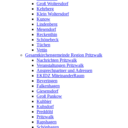
Groß Woltersdorf
Kehrberg
Klein Woltersdorf
Kunow
Lindenberg
Mesendorf
Reckenthin
Schönebeck
Tüchen
Vettin
Gesamtkirchengemeinde Region Pritzwalk
Nachrichten Pritzwalk
Veranstaltungen Pritzwalk
Ansprechpartner und Adressen
EKIDZ MiteinanderRaum
Beveringen
Falkenhagen
Giesensdorf
Groß Pankow
Kuhbier
Kuhsdorf
Preddöhl
Pritzwalk
Rapshagen
Schönhagen