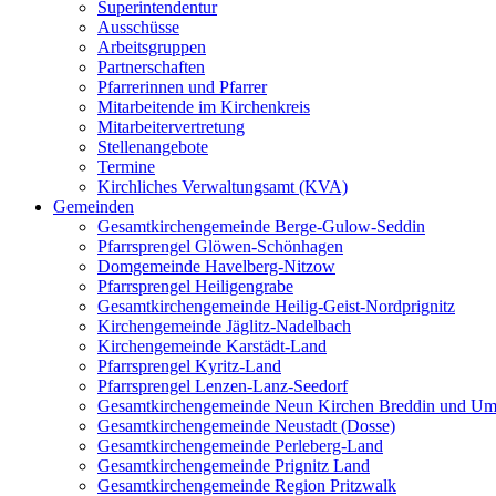
Superintendentur
Ausschüsse
Arbeitsgruppen
Partnerschaften
Pfarrerinnen und Pfarrer
Mitarbeitende im Kirchenkreis
Mitarbeitervertretung
Stellenangebote
Termine
Kirchliches Verwaltungsamt (KVA)
Gemeinden
Gesamtkirchengemeinde Berge-Gulow-Seddin
Pfarrsprengel Glöwen-Schönhagen
Domgemeinde Havelberg-Nitzow
Pfarrsprengel Heiligengrabe
Gesamtkirchengemeinde Heilig-Geist-Nordprignitz
Kirchengemeinde Jäglitz-Nadelbach
Kirchengemeinde Karstädt-Land
Pfarrsprengel Kyritz-Land
Pfarrsprengel Lenzen-Lanz-Seedorf
Gesamtkirchengemeinde Neun Kirchen Breddin und Um
Gesamtkirchengemeinde Neustadt (Dosse)
Gesamtkirchengemeinde Perleberg-Land
Gesamtkirchengemeinde Prignitz Land
Gesamtkirchengemeinde Region Pritzwalk