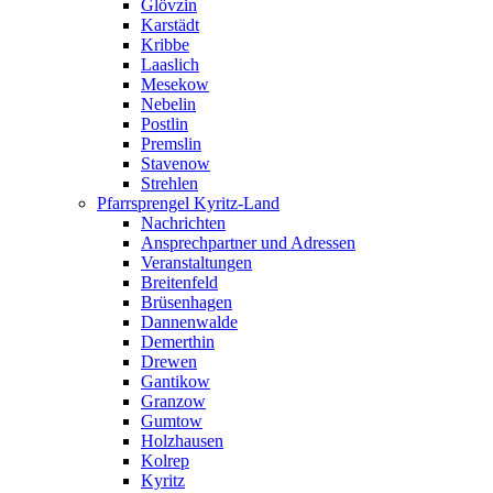
Glövzin
Karstädt
Kribbe
Laaslich
Mesekow
Nebelin
Postlin
Premslin
Stavenow
Strehlen
Pfarrsprengel Kyritz-Land
Nachrichten
Ansprechpartner und Adressen
Veranstaltungen
Breitenfeld
Brüsenhagen
Dannenwalde
Demerthin
Drewen
Gantikow
Granzow
Gumtow
Holzhausen
Kolrep
Kyritz