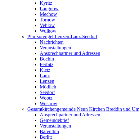
Kyritz
Langnow
Mechow
Tornow
Vehlow
Wulkow
Pfarrsprengel Lenzen-Lanz-Seedorf
Nachrichten
Veranstaltungen
Ansprechpartner und Adressen
Bochin
Ferbitz
Kietz
Lanz
Lenzen
Mödlich
Seedorf
Wootz
Wustrow
Gesamtkirchengemeinde Neun Kirchen Breddin und Um
Ansprechpartner und Adressen
Gemeindebrief
Veranstaltungen
Barenthin
Berlitt