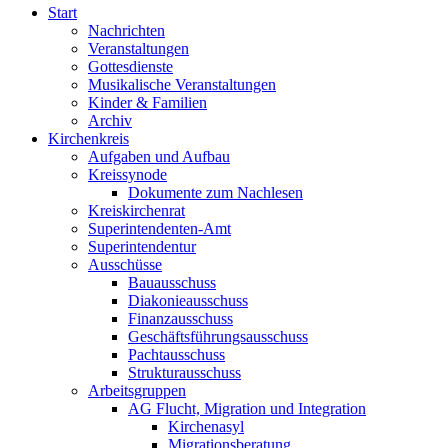
Start
Nachrichten
Veranstaltungen
Gottesdienste
Musikalische Veranstaltungen
Kinder & Familien
Archiv
Kirchenkreis
Aufgaben und Aufbau
Kreissynode
Dokumente zum Nachlesen
Kreiskirchenrat
Superintendenten-Amt
Superintendentur
Ausschüsse
Bauausschuss
Diakonieausschuss
Finanzausschuss
Geschäftsführungsausschuss
Pachtausschuss
Strukturausschuss
Arbeitsgruppen
AG Flucht, Migration und Integration
Kirchenasyl
Migrationsberatung