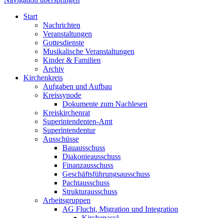
Start
Nachrichten
Veranstaltungen
Gottesdienste
Musikalische Veranstaltungen
Kinder & Familien
Archiv
Kirchenkreis
Aufgaben und Aufbau
Kreissynode
Dokumente zum Nachlesen
Kreiskirchenrat
Superintendenten-Amt
Superintendentur
Ausschüsse
Bauausschuss
Diakonieausschuss
Finanzausschuss
Geschäftsführungsausschuss
Pachtausschuss
Strukturausschuss
Arbeitsgruppen
AG Flucht, Migration und Integration
Kirchenasyl