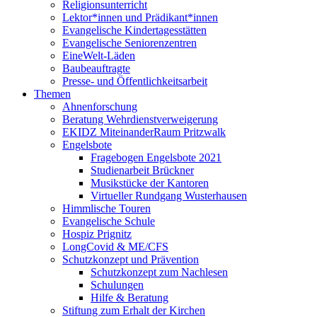
Religionsunterricht
Lektor*innen und Prädikant*innen
Evangelische Kindertagesstätten
Evangelische Seniorenzentren
EineWelt-Läden
Baubeauftragte
Presse- und Öffentlichkeitsarbeit
Themen
Ahnenforschung
Beratung Wehrdienstverweigerung
EKIDZ MiteinanderRaum Pritzwalk
Engelsbote
Fragebogen Engelsbote 2021
Studienarbeit Brückner
Musikstücke der Kantoren
Virtueller Rundgang Wusterhausen
Himmlische Touren
Evangelische Schule
Hospiz Prignitz
LongCovid & ME/CFS
Schutzkonzept und Prävention
Schutzkonzept zum Nachlesen
Schulungen
Hilfe & Beratung
Stiftung zum Erhalt der Kirchen