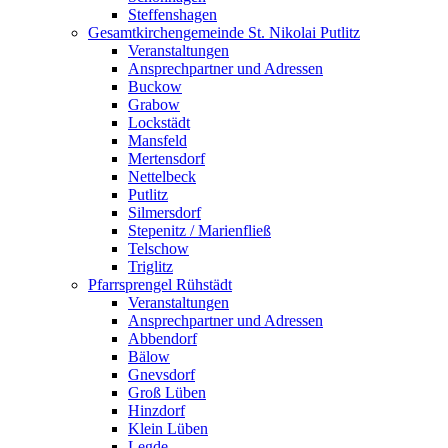
Steffenshagen
Gesamtkirchengemeinde St. Nikolai Putlitz
Veranstaltungen
Ansprechpartner und Adressen
Buckow
Grabow
Lockstädt
Mansfeld
Mertensdorf
Nettelbeck
Putlitz
Silmersdorf
Stepenitz / Marienfließ
Telschow
Triglitz
Pfarrsprengel Rühstädt
Veranstaltungen
Ansprechpartner und Adressen
Abbendorf
Bälow
Gnevsdorf
Groß Lüben
Hinzdorf
Klein Lüben
Legde