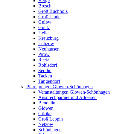
Berge
Bresch
Groß Buchholz
Groß Linde
Gulow
Gülitz
Helle
Kreuzburg
Lübzow
Neuhausen
Pirow
Reetz
Rohlsdorf
Seddin
Tacken
Tangendorf
Pfarrsprengel Glöwen-Schönhagen
Veranstaltungen Glöwen-Schönhagen
Ansprechpartner und Adressen
Bendelin
Glöwen
Görike
Groß Leppin
Netzow
Schönhagen