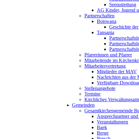
Seenotrettung
AG Kinder, Jugend u
Partnerschaften
Botswana
Geschichte der
Tansania
Partnerschafts
Partnerschafts
Partnerschafts
Pfarrerinnen und Pfarrer
Mitarbeitende im Kirchenkr
Mitarbeitervertretung
Mitglieder der MAV
Nachrichten aus de
Verfügbare Downloa
Stellenangebote
Termine
Kirchliches Verwaltungsa
Gemeinden
Gesamtkirchengemeinde B
Ansprechpartner und
Veranstaltungen
Baek
Berge
Bresch