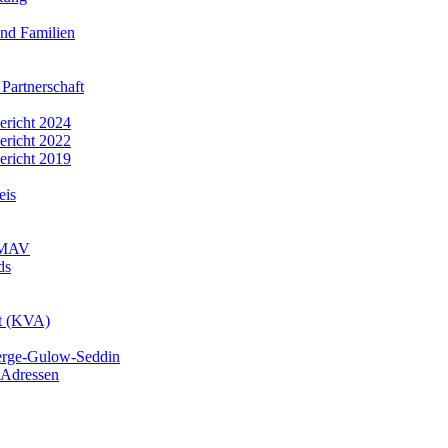
nd Familien
 Partnerschaft
bericht 2024
bericht 2022
bericht 2019
eis
r MAV
ds
mt (KVA)
erge-Gulow-Seddin
 Adressen