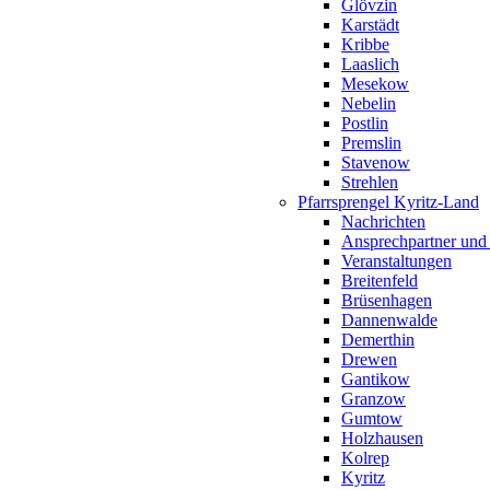
Glövzin
Karstädt
Kribbe
Laaslich
Mesekow
Nebelin
Postlin
Premslin
Stavenow
Strehlen
Pfarrsprengel Kyritz-Land
Nachrichten
Ansprechpartner und
Veranstaltungen
Breitenfeld
Brüsenhagen
Dannenwalde
Demerthin
Drewen
Gantikow
Granzow
Gumtow
Holzhausen
Kolrep
Kyritz