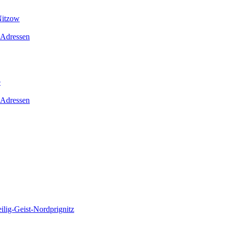
Nitzow
 Adressen
e
 Adressen
lig-Geist-Nordprignitz