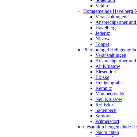
Söllenthin
Vehlin
Domgemeinde Havelberg-
Veranstaltungen
Ansprechpartner und
Havelberg
Jederitz
Nitzow
Toppel
Pfarrsprengel Heiligengrab
Veranstaltungen
Ansprechpartner und
Alt Krüssow
Blesendorf
Bölzke
Heiligengrabe
Kemnitz
Maulbeerwalde
Neu Krüssow
Rohlsdorf
Sadenbeck
Sarnow
Wilmersdorf
Gesamtkirchengemeinde Hei
Nachrichten