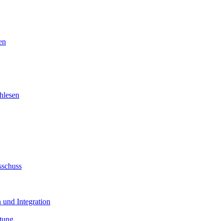
en
hlesen
sschuss
 und Integration
tung