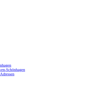
önhagen
öwen-Schönhagen
 Adressen