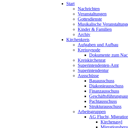
Start
Nachrichten
Veranstaltungen
Gottesdienste
Musikalische Veranstaltung
Kinder & Familien
Archiv
Kirchenkreis
Aufgaben und Aufbau
Kreissynode
Dokumente zum Nac
Kreiskirchenrat
Superintendenten-Amt
Superintendentur
Ausschüsse
Bauausschuss
Diakonieausschuss
Finanzausschuss
Geschäftsführungsau
Pachtausschuss
Strukturausschuss
Arbeitsgruppen
AG Flucht, Migration
Kirchenasyl
Migrationsbera