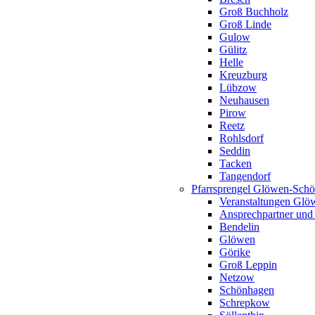
Groß Buchholz
Groß Linde
Gulow
Gülitz
Helle
Kreuzburg
Lübzow
Neuhausen
Pirow
Reetz
Rohlsdorf
Seddin
Tacken
Tangendorf
Pfarrsprengel Glöwen-Sch
Veranstaltungen Gl
Ansprechpartner und
Bendelin
Glöwen
Görike
Groß Leppin
Netzow
Schönhagen
Schrepkow