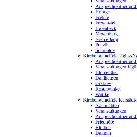
Veranstaltungen
Ansprechpartner und
Brügge
Frehne
Freyenstein
Halenbeck
Meyenburg
Niemerlang
Penzlin
Schmolde
Kirchengemeinde Jäglitz-N
Ansprechpartner und
Veranstaltungen Jägl
Blumenthal
Dahlhausen
Grabow
Rosenwinkel
Wutike
Kirchengemeinde Karstädt
Nachrichten
Veranstaltungen
Ansprechpartner und
Friedhöfe
Blüthen
Dallmin