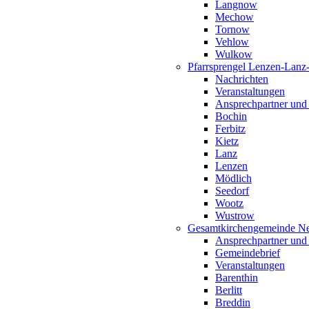
Langnow
Mechow
Tornow
Vehlow
Wulkow
Pfarrsprengel Lenzen-Lanz
Nachrichten
Veranstaltungen
Ansprechpartner und
Bochin
Ferbitz
Kietz
Lanz
Lenzen
Mödlich
Seedorf
Wootz
Wustrow
Gesamtkirchengemeinde Ne
Ansprechpartner und
Gemeindebrief
Veranstaltungen
Barenthin
Berlitt
Breddin