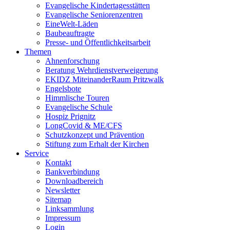
Evangelische Kindertagesstätten
Evangelische Seniorenzentren
EineWelt-Läden
Baubeauftragte
Presse- und Öffentlichkeitsarbeit
Themen
Ahnenforschung
Beratung Wehrdienstverweigerung
EKIDZ MiteinanderRaum Pritzwalk
Engelsbote
Himmlische Touren
Evangelische Schule
Hospiz Prignitz
LongCovid & ME/CFS
Schutzkonzept und Prävention
Stiftung zum Erhalt der Kirchen
Service
Kontakt
Bankverbindung
Downloadbereich
Newsletter
Sitemap
Linksammlung
Impressum
Login