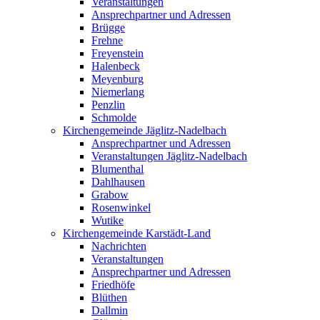
Veranstaltungen
Ansprechpartner und Adressen
Brügge
Frehne
Freyenstein
Halenbeck
Meyenburg
Niemerlang
Penzlin
Schmolde
Kirchengemeinde Jäglitz-Nadelbach
Ansprechpartner und Adressen
Veranstaltungen Jäglitz-Nadelbach
Blumenthal
Dahlhausen
Grabow
Rosenwinkel
Wutike
Kirchengemeinde Karstädt-Land
Nachrichten
Veranstaltungen
Ansprechpartner und Adressen
Friedhöfe
Blüthen
Dallmin