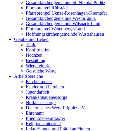
Gesamtkirchengemeinde St. Nikolai Putlitz
Pfarrsprengel Rühstädt
Pfarrsprengel Uenze-Rosenhagen-Krampfer
Gesamtkirchengemeinde Westprignitz
Gesamtkirchengemeinde Wilsnack Land
Pfarrsprengel Wittenberge-Land
Hoffnungskirchengemeinde Wusterhausen
Glaube und Leben
Taufe
Konfirmation
Hochzeit
Bestattung
Wiedereintritt
Geistliche Worte
Arbeitsbereiche
Kirchenmusik
Kinder und Familien
Jugendarbeit
Krankenhausseelsorge
Notfallseelsorge
Diakonisches Werk Prignitz e.V.
Ehrenamt
Friedhofsbeauftragter
Religionsunterricht
Lektor*innen und Prädikant*innen