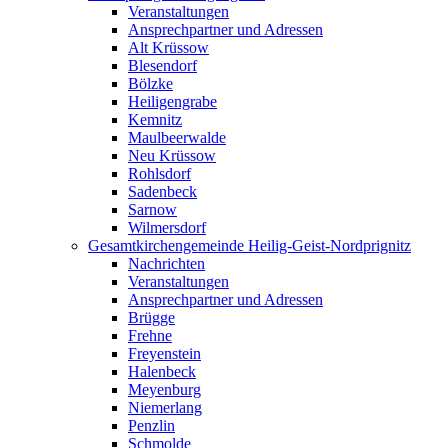
Veranstaltungen
Ansprechpartner und Adressen
Alt Krüssow
Blesendorf
Bölzke
Heiligengrabe
Kemnitz
Maulbeerwalde
Neu Krüssow
Rohlsdorf
Sadenbeck
Sarnow
Wilmersdorf
Gesamtkirchengemeinde Heilig-Geist-Nordprignitz
Nachrichten
Veranstaltungen
Ansprechpartner und Adressen
Brügge
Frehne
Freyenstein
Halenbeck
Meyenburg
Niemerlang
Penzlin
Schmolde