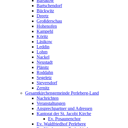
Barsikow
Bartschendorf
Bückwitz
Dreetz
Großderschau
Hohenofen
Kampehl
Köritz
Läsikow
Leddin
Lohm
Nackel
Neustadt
Plänitz
Roddahn
Segeletz
Sieversdorf
Zernitz
Gesamtkirchengemeinde Perleberg-Land
Nachrichten
Veranstaltungen
Ansprechpartner und Adressen
Kantorat der St. Jacobi Kirche
Ev. Posaunenchor
Ev. Waldfriedhof Perleberg