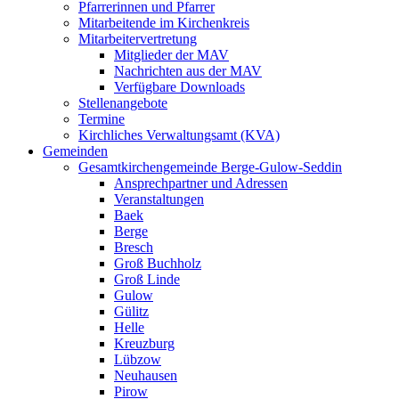
Pfarrerinnen und Pfarrer
Mitarbeitende im Kirchenkreis
Mitarbeitervertretung
Mitglieder der MAV
Nachrichten aus der MAV
Verfügbare Downloads
Stellenangebote
Termine
Kirchliches Verwaltungsamt (KVA)
Gemeinden
Gesamtkirchengemeinde Berge-Gulow-Seddin
Ansprechpartner und Adressen
Veranstaltungen
Baek
Berge
Bresch
Groß Buchholz
Groß Linde
Gulow
Gülitz
Helle
Kreuzburg
Lübzow
Neuhausen
Pirow