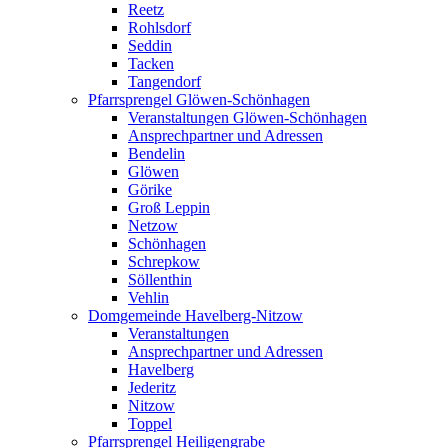
Reetz
Rohlsdorf
Seddin
Tacken
Tangendorf
Pfarrsprengel Glöwen-Schönhagen
Veranstaltungen Glöwen-Schönhagen
Ansprechpartner und Adressen
Bendelin
Glöwen
Görike
Groß Leppin
Netzow
Schönhagen
Schrepkow
Söllenthin
Vehlin
Domgemeinde Havelberg-Nitzow
Veranstaltungen
Ansprechpartner und Adressen
Havelberg
Jederitz
Nitzow
Toppel
Pfarrsprengel Heiligengrabe