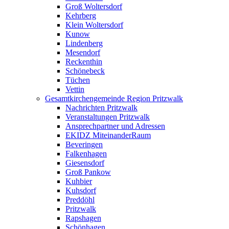
Groß Woltersdorf
Kehrberg
Klein Woltersdorf
Kunow
Lindenberg
Mesendorf
Reckenthin
Schönebeck
Tüchen
Vettin
Gesamtkirchengemeinde Region Pritzwalk
Nachrichten Pritzwalk
Veranstaltungen Pritzwalk
Ansprechpartner und Adressen
EKIDZ MiteinanderRaum
Beveringen
Falkenhagen
Giesensdorf
Groß Pankow
Kuhbier
Kuhsdorf
Preddöhl
Pritzwalk
Rapshagen
Schönhagen