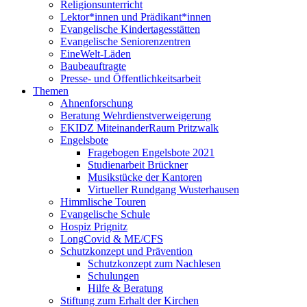
Religionsunterricht
Lektor*innen und Prädikant*innen
Evangelische Kindertagesstätten
Evangelische Seniorenzentren
EineWelt-Läden
Baubeauftragte
Presse- und Öffentlichkeitsarbeit
Themen
Ahnenforschung
Beratung Wehrdienstverweigerung
EKIDZ MiteinanderRaum Pritzwalk
Engelsbote
Fragebogen Engelsbote 2021
Studienarbeit Brückner
Musikstücke der Kantoren
Virtueller Rundgang Wusterhausen
Himmlische Touren
Evangelische Schule
Hospiz Prignitz
LongCovid & ME/CFS
Schutzkonzept und Prävention
Schutzkonzept zum Nachlesen
Schulungen
Hilfe & Beratung
Stiftung zum Erhalt der Kirchen