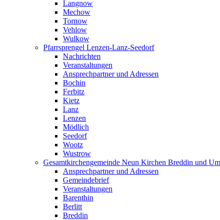
Langnow
Mechow
Tornow
Vehlow
Wulkow
Pfarrsprengel Lenzen-Lanz-Seedorf
Nachrichten
Veranstaltungen
Ansprechpartner und Adressen
Bochin
Ferbitz
Kietz
Lanz
Lenzen
Mödlich
Seedorf
Wootz
Wustrow
Gesamtkirchengemeinde Neun Kirchen Breddin und Um
Ansprechpartner und Adressen
Gemeindebrief
Veranstaltungen
Barenthin
Berlitt
Breddin