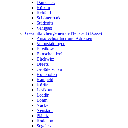
Damelack
Kötzlin
Rehfeld
Schönermark
Stüdenitz
Vehlgast
Gesamtkirchengemeinde Neustadt (Dosse)
Ansprechpartner und Adressen
Veranstaltungen
Barsikow
Bartschendorf
Bückwitz
Dreetz
Großderschau
Hohenofen
Kampehl
Köritz
Läsikow
Leddin
Lohm
Nackel
Neustadt
Plänitz
Roddahn
Segeletz