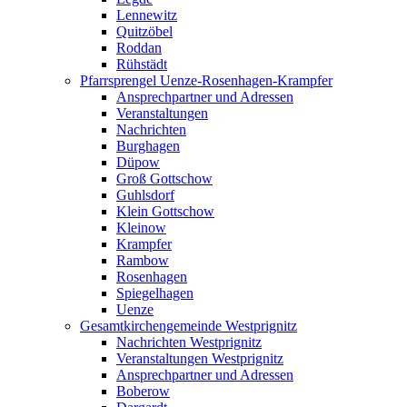
Lennewitz
Quitzöbel
Roddan
Rühstädt
Pfarrsprengel Uenze-Rosenhagen-Krampfer
Ansprechpartner und Adressen
Veranstaltungen
Nachrichten
Burghagen
Düpow
Groß Gottschow
Guhlsdorf
Klein Gottschow
Kleinow
Krampfer
Rambow
Rosenhagen
Spiegelhagen
Uenze
Gesamtkirchengemeinde Westprignitz
Nachrichten Westprignitz
Veranstaltungen Westprignitz
Ansprechpartner und Adressen
Boberow