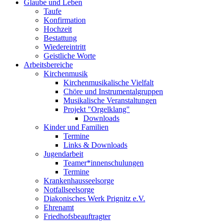
Glaube und Leben
Taufe
Konfirmation
Hochzeit
Bestattung
Wiedereintritt
Geistliche Worte
Arbeitsbereiche
Kirchenmusik
Kirchenmusikalische Vielfalt
Chöre und Instrumentalgruppen
Musikalische Veranstaltungen
Projekt "Orgelklang"
Downloads
Kinder und Familien
Termine
Links & Downloads
Jugendarbeit
Teamer*innenschulungen
Termine
Krankenhausseelsorge
Notfallseelsorge
Diakonisches Werk Prignitz e.V.
Ehrenamt
Friedhofsbeauftragter