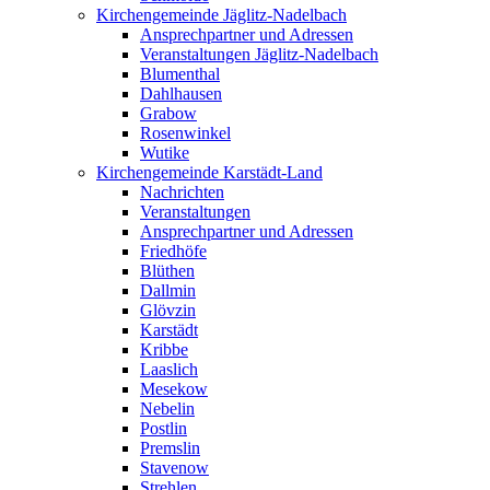
Kirchengemeinde Jäglitz-Nadelbach
Ansprechpartner und Adressen
Veranstaltungen Jäglitz-Nadelbach
Blumenthal
Dahlhausen
Grabow
Rosenwinkel
Wutike
Kirchengemeinde Karstädt-Land
Nachrichten
Veranstaltungen
Ansprechpartner und Adressen
Friedhöfe
Blüthen
Dallmin
Glövzin
Karstädt
Kribbe
Laaslich
Mesekow
Nebelin
Postlin
Premslin
Stavenow
Strehlen