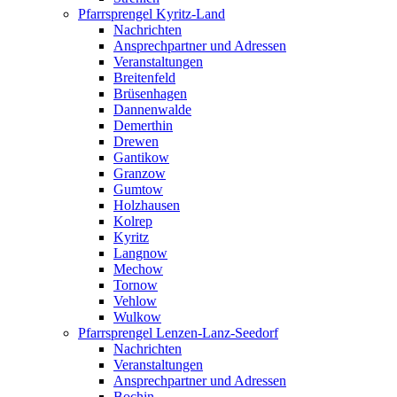
Pfarrsprengel Kyritz-Land
Nachrichten
Ansprechpartner und Adressen
Veranstaltungen
Breitenfeld
Brüsenhagen
Dannenwalde
Demerthin
Drewen
Gantikow
Granzow
Gumtow
Holzhausen
Kolrep
Kyritz
Langnow
Mechow
Tornow
Vehlow
Wulkow
Pfarrsprengel Lenzen-Lanz-Seedorf
Nachrichten
Veranstaltungen
Ansprechpartner und Adressen
Bochin