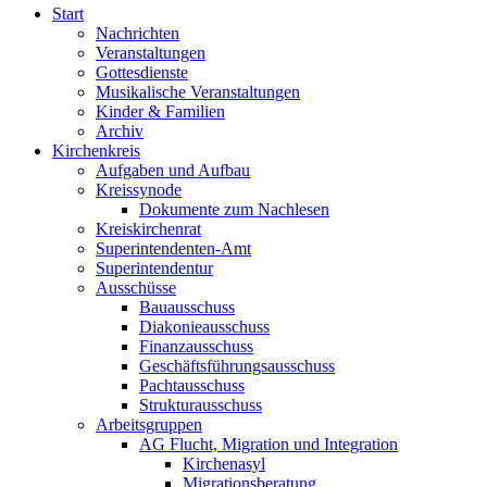
Start
Nachrichten
Veranstaltungen
Gottesdienste
Musikalische Veranstaltungen
Kinder & Familien
Archiv
Kirchenkreis
Aufgaben und Aufbau
Kreissynode
Dokumente zum Nachlesen
Kreiskirchenrat
Superintendenten-Amt
Superintendentur
Ausschüsse
Bauausschuss
Diakonieausschuss
Finanzausschuss
Geschäftsführungsausschuss
Pachtausschuss
Strukturausschuss
Arbeitsgruppen
AG Flucht, Migration und Integration
Kirchenasyl
Migrationsberatung