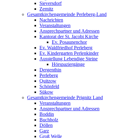
Sieversdorf
Zernitz
Gesamtkirchengemeinde Perleberg-Land
Nachrichten
Veranstaltungen
Ansprechpartner und Adressen
Kantorat der St. Jacobi Kirche
Ev. Posaunenchor
Ev. Waldfriedhof Perleberg
Ev. Kindergarten Perlenkinder
Ausstellung Lebendige Steine
Hörspaziergänge
Dergenthin
Perleberg
Quitzow
Schönfeld
Sükow
Gesamtkirchengemeinde Prignitz Land
Veranstaltungen
Ansprechpartner und Adressen
Boddin
Buchholz
Döllen
Garz
Groß Welle