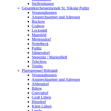
Steffenshagen
Gesamtkirchengemeinde St. Nikolai Putlitz
Veranstaltungen
Ansprechpartner und Adressen
Buckow
Grabow
Lockstädt
Mansfeld
Mertensdorf
Nettelbeck
Putlitz
Silmersdorf
Stepenitz / Marienfließ
Telschow
Triglitz
Pfarrsprengel Rühstädt
Veranstaltungen
Ansprechpartner und Adressen
Abbendorf
Bälow
Gnevsdorf
Groß Lüben
Hinzdorf
Klein Lüben
Legde