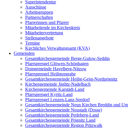
Superintendentur
Ausschüsse
Arbeitsgruppen
Partnerschaften
Pfarrerinnen und Pfarrer
Mitarbeitende im Kirchenkreis
Mitarbeitervertretung
Stellenangebote
Termine
Kirchliches Verwaltungsamt (KVA)
Gemeinden
Gesamtkirchengemeinde Berge-Gulow-Seddin
Pfarrsprengel Glöwen-Schönhagen
Domgemeinde Havelberg-Nitzow
Pfarrsprengel Heiligengrabe
Gesamtkirchengemeinde Heilig-Geist-Nordprignitz
Kirchengemeinde Jäglitz-Nadelbach
Kirchengemeinde Karstädt-Land
Pfarrsprengel Kyritz-Land
Pfarrsprengel Lenzen-Lanz-Seedorf
Gesamtkirchengemeinde Neun Kirchen Breddin und Um
Gesamtkirchengemeinde Neustadt (Dosse)
Gesamtkirchengemeinde Perleberg-Land
Gesamtkirchengemeinde Prignitz Land
Gesamtkirchengemeinde Region Pritzwalk