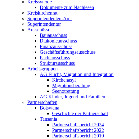
Kreissynode
Dokumente zum Nachlesen
Kreiskirchenrat
Superintendenten-Amt
Superintendentur
Ausschüsse
Bauausschuss
Diakonieausschuss
Finanzausschuss
Geschäftsführungsausschuss
Pachtausschuss
Strukturausschuss
Arbeitsgruppen
AG Flucht, Migration und Integration
Kirchenasyl
Migrationsberatung
Seenotrettung
AG Kinder, Jugend und Familien
Partnerschaften
Botswana
Geschichte der Partnerschaft
Tansania
Partnerschaftsbericht 2024
Partnerschaftsbericht 2022
Partnerschaftsbericht 2019