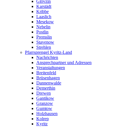
Glövzin
Karstädt
Kribbe
Laaslich
Mesekow
Nebelin
Postlin
Premslin
Stavenow
Strehlen
Pfarrsprengel Kyritz-Land
Nachrichten
Ansprechpartner und Adressen
Veranstaltungen
Breitenfeld
Brüsenhagen
Dannenwalde
Demerthin
Drewen
Gantikow
Granzow
Gumtow
Holzhausen
Kolrep
Kyritz