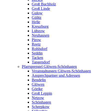
Groß Buchholz
Groß Linde
Gulow
Gülitz
Helle
Kreuzburg
Lübzow
Neuhausen
Pirow
Reetz
Rohlsdorf
Seddin
Tacken
Tangendorf
Pfarrsprengel Glöwen-Schönhagen
Veranstaltungen Glöwen-Schönhagen
Ansprechpartner und Adressen
Bendelin
Glöwen
Görike
Groß Leppin
Netzow
Schönhagen
Schrepkow