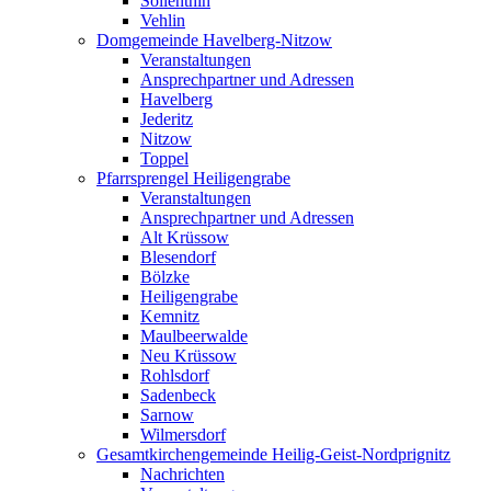
Söllenthin
Vehlin
Domgemeinde Havelberg-Nitzow
Veranstaltungen
Ansprechpartner und Adressen
Havelberg
Jederitz
Nitzow
Toppel
Pfarrsprengel Heiligengrabe
Veranstaltungen
Ansprechpartner und Adressen
Alt Krüssow
Blesendorf
Bölzke
Heiligengrabe
Kemnitz
Maulbeerwalde
Neu Krüssow
Rohlsdorf
Sadenbeck
Sarnow
Wilmersdorf
Gesamtkirchengemeinde Heilig-Geist-Nordprignitz
Nachrichten