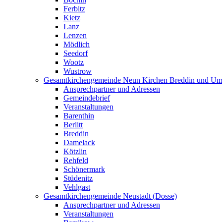
Ferbitz
Kietz
Lanz
Lenzen
Mödlich
Seedorf
Wootz
Wustrow
Gesamtkirchengemeinde Neun Kirchen Breddin und Um
Ansprechpartner und Adressen
Gemeindebrief
Veranstaltungen
Barenthin
Berlitt
Breddin
Damelack
Kötzlin
Rehfeld
Schönermark
Stüdenitz
Vehlgast
Gesamtkirchengemeinde Neustadt (Dosse)
Ansprechpartner und Adressen
Veranstaltungen