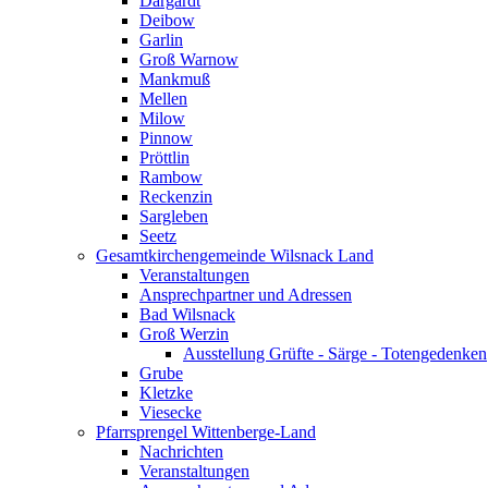
Dargardt
Deibow
Garlin
Groß Warnow
Mankmuß
Mellen
Milow
Pinnow
Pröttlin
Rambow
Reckenzin
Sargleben
Seetz
Gesamtkirchengemeinde Wilsnack Land
Veranstaltungen
Ansprechpartner und Adressen
Bad Wilsnack
Groß Werzin
Ausstellung Grüfte - Särge - Totengedenken
Grube
Kletzke
Viesecke
Pfarrsprengel Wittenberge-Land
Nachrichten
Veranstaltungen