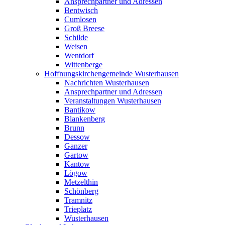
Ansprechpartner und Adressen
Bentwisch
Cumlosen
Groß Breese
Schilde
Weisen
Wentdorf
Wittenberge
Hoffnungskirchengemeinde Wusterhausen
Nachrichten Wusterhausen
Ansprechpartner und Adressen
Veranstaltungen Wusterhausen
Bantikow
Blankenberg
Brunn
Dessow
Ganzer
Gartow
Kantow
Lögow
Metzelthin
Schönberg
Tramnitz
Trieplatz
Wusterhausen