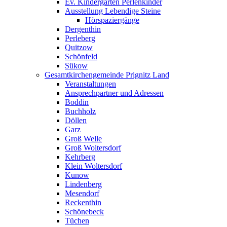
Ev. Kindergarten Perlenkinder
Ausstellung Lebendige Steine
Hörspaziergänge
Dergenthin
Perleberg
Quitzow
Schönfeld
Sükow
Gesamtkirchengemeinde Prignitz Land
Veranstaltungen
Ansprechpartner und Adressen
Boddin
Buchholz
Döllen
Garz
Groß Welle
Groß Woltersdorf
Kehrberg
Klein Woltersdorf
Kunow
Lindenberg
Mesendorf
Reckenthin
Schönebeck
Tüchen