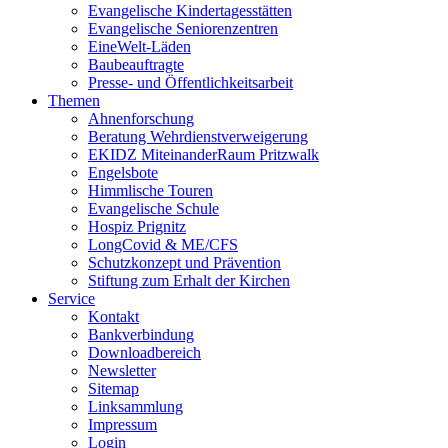
Evangelische Kindertagesstätten
Evangelische Seniorenzentren
EineWelt-Läden
Baubeauftragte
Presse- und Öffentlichkeitsarbeit
Themen
Ahnenforschung
Beratung Wehrdienstverweigerung
EKIDZ MiteinanderRaum Pritzwalk
Engelsbote
Himmlische Touren
Evangelische Schule
Hospiz Prignitz
LongCovid & ME/CFS
Schutzkonzept und Prävention
Stiftung zum Erhalt der Kirchen
Service
Kontakt
Bankverbindung
Downloadbereich
Newsletter
Sitemap
Linksammlung
Impressum
Login