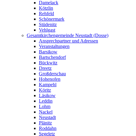
Damelack
Kötzlin
Rehfeld
Schönermark
Stüdenitz
Vehlgast
Gesamtkirchengemeinde Neustadt (Dosse)
Ansprechpartner und Adressen
Veranstaltungen
Barsikow
Bartschendorf
Bückwitz
Dreetz
Großderschau
Hohenofen
Kampehl
Köritz
Läsikow
Leddin
Lohm
Nackel
Neustadt
Plänitz
Roddahn
Segeletz