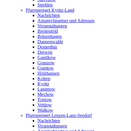
Strehlen
Pfarrsprengel Kyritz-Land
Nachrichten
Ansprechpartner und Adressen
Veranstaltungen
Breitenfeld
Brüsenhagen
Dannenwalde
Demerthin
Drewen
Gantikow
Granzow
Gumtow
Holzhausen
Kolrep
Kyritz
Langnow
Mechow
Tornow
Vehlow
Wulkow
Pfarrsprengel Lenzen-Lanz-Seedorf
Nachrichten
Veranstaltungen