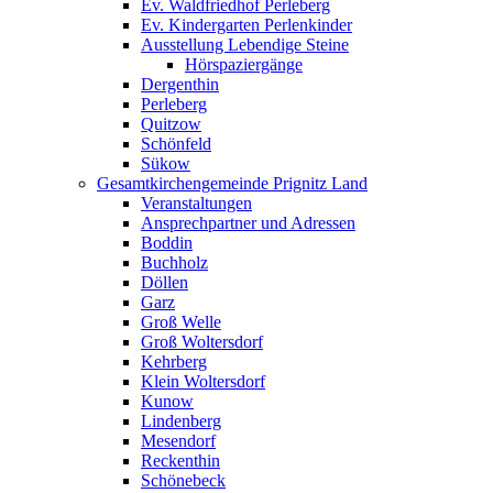
Ev. Waldfriedhof Perleberg
Ev. Kindergarten Perlenkinder
Ausstellung Lebendige Steine
Hörspaziergänge
Dergenthin
Perleberg
Quitzow
Schönfeld
Sükow
Gesamtkirchengemeinde Prignitz Land
Veranstaltungen
Ansprechpartner und Adressen
Boddin
Buchholz
Döllen
Garz
Groß Welle
Groß Woltersdorf
Kehrberg
Klein Woltersdorf
Kunow
Lindenberg
Mesendorf
Reckenthin
Schönebeck