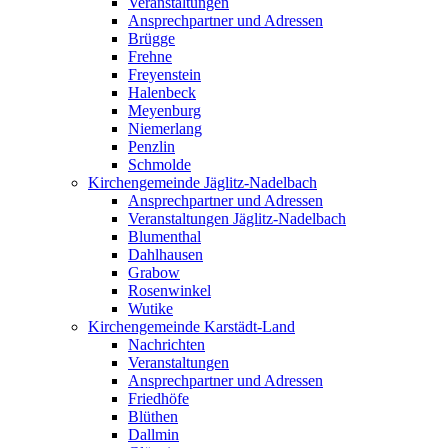
Veranstaltungen
Ansprechpartner und Adressen
Brügge
Frehne
Freyenstein
Halenbeck
Meyenburg
Niemerlang
Penzlin
Schmolde
Kirchengemeinde Jäglitz-Nadelbach
Ansprechpartner und Adressen
Veranstaltungen Jäglitz-Nadelbach
Blumenthal
Dahlhausen
Grabow
Rosenwinkel
Wutike
Kirchengemeinde Karstädt-Land
Nachrichten
Veranstaltungen
Ansprechpartner und Adressen
Friedhöfe
Blüthen
Dallmin