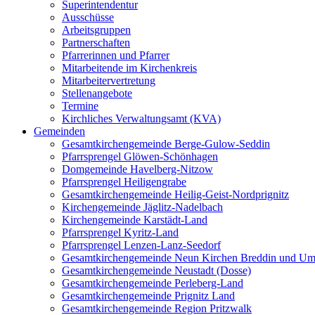
Superintendentur
Ausschüsse
Arbeitsgruppen
Partnerschaften
Pfarrerinnen und Pfarrer
Mitarbeitende im Kirchenkreis
Mitarbeitervertretung
Stellenangebote
Termine
Kirchliches Verwaltungsamt (KVA)
Gemeinden
Gesamtkirchengemeinde Berge-Gulow-Seddin
Pfarrsprengel Glöwen-Schönhagen
Domgemeinde Havelberg-Nitzow
Pfarrsprengel Heiligengrabe
Gesamtkirchengemeinde Heilig-Geist-Nordprignitz
Kirchengemeinde Jäglitz-Nadelbach
Kirchengemeinde Karstädt-Land
Pfarrsprengel Kyritz-Land
Pfarrsprengel Lenzen-Lanz-Seedorf
Gesamtkirchengemeinde Neun Kirchen Breddin und Um
Gesamtkirchengemeinde Neustadt (Dosse)
Gesamtkirchengemeinde Perleberg-Land
Gesamtkirchengemeinde Prignitz Land
Gesamtkirchengemeinde Region Pritzwalk