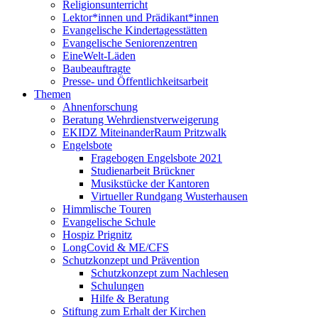
Religionsunterricht
Lektor*innen und Prädikant*innen
Evangelische Kindertagesstätten
Evangelische Seniorenzentren
EineWelt-Läden
Baubeauftragte
Presse- und Öffentlichkeitsarbeit
Themen
Ahnenforschung
Beratung Wehrdienstverweigerung
EKIDZ MiteinanderRaum Pritzwalk
Engelsbote
Fragebogen Engelsbote 2021
Studienarbeit Brückner
Musikstücke der Kantoren
Virtueller Rundgang Wusterhausen
Himmlische Touren
Evangelische Schule
Hospiz Prignitz
LongCovid & ME/CFS
Schutzkonzept und Prävention
Schutzkonzept zum Nachlesen
Schulungen
Hilfe & Beratung
Stiftung zum Erhalt der Kirchen