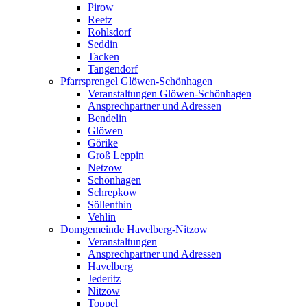
Pirow
Reetz
Rohlsdorf
Seddin
Tacken
Tangendorf
Pfarrsprengel Glöwen-Schönhagen
Veranstaltungen Glöwen-Schönhagen
Ansprechpartner und Adressen
Bendelin
Glöwen
Görike
Groß Leppin
Netzow
Schönhagen
Schrepkow
Söllenthin
Vehlin
Domgemeinde Havelberg-Nitzow
Veranstaltungen
Ansprechpartner und Adressen
Havelberg
Jederitz
Nitzow
Toppel