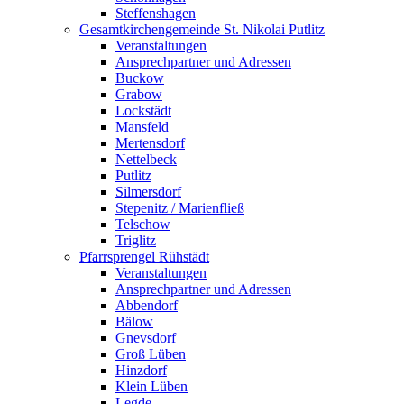
Steffenshagen
Gesamtkirchengemeinde St. Nikolai Putlitz
Veranstaltungen
Ansprechpartner und Adressen
Buckow
Grabow
Lockstädt
Mansfeld
Mertensdorf
Nettelbeck
Putlitz
Silmersdorf
Stepenitz / Marienfließ
Telschow
Triglitz
Pfarrsprengel Rühstädt
Veranstaltungen
Ansprechpartner und Adressen
Abbendorf
Bälow
Gnevsdorf
Groß Lüben
Hinzdorf
Klein Lüben
Legde