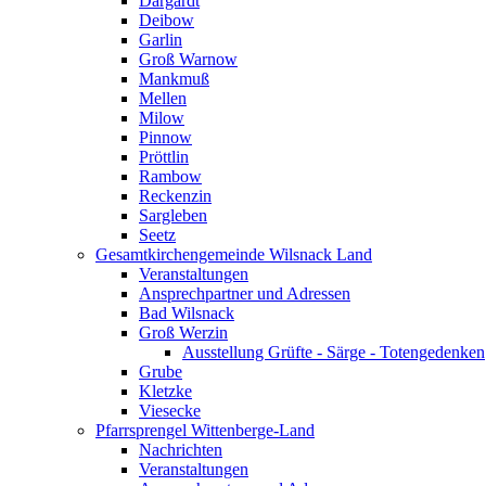
Dargardt
Deibow
Garlin
Groß Warnow
Mankmuß
Mellen
Milow
Pinnow
Pröttlin
Rambow
Reckenzin
Sargleben
Seetz
Gesamtkirchengemeinde Wilsnack Land
Veranstaltungen
Ansprechpartner und Adressen
Bad Wilsnack
Groß Werzin
Ausstellung Grüfte - Särge - Totengedenken
Grube
Kletzke
Viesecke
Pfarrsprengel Wittenberge-Land
Nachrichten
Veranstaltungen