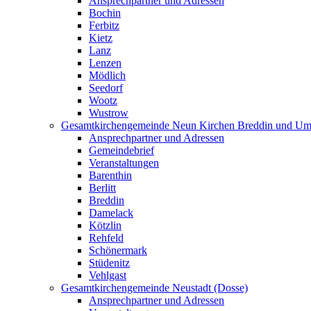
Ansprechpartner und Adressen
Bochin
Ferbitz
Kietz
Lanz
Lenzen
Mödlich
Seedorf
Wootz
Wustrow
Gesamtkirchengemeinde Neun Kirchen Breddin und Um
Ansprechpartner und Adressen
Gemeindebrief
Veranstaltungen
Barenthin
Berlitt
Breddin
Damelack
Kötzlin
Rehfeld
Schönermark
Stüdenitz
Vehlgast
Gesamtkirchengemeinde Neustadt (Dosse)
Ansprechpartner und Adressen