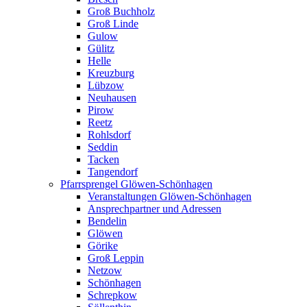
Groß Buchholz
Groß Linde
Gulow
Gülitz
Helle
Kreuzburg
Lübzow
Neuhausen
Pirow
Reetz
Rohlsdorf
Seddin
Tacken
Tangendorf
Pfarrsprengel Glöwen-Schönhagen
Veranstaltungen Glöwen-Schönhagen
Ansprechpartner und Adressen
Bendelin
Glöwen
Görike
Groß Leppin
Netzow
Schönhagen
Schrepkow