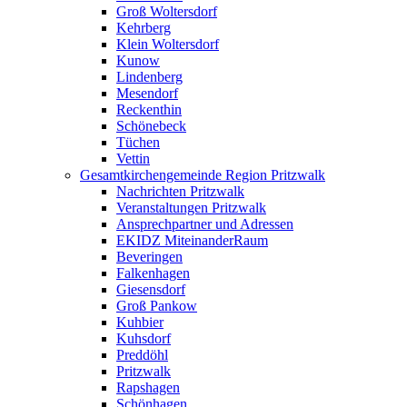
Groß Woltersdorf
Kehrberg
Klein Woltersdorf
Kunow
Lindenberg
Mesendorf
Reckenthin
Schönebeck
Tüchen
Vettin
Gesamtkirchengemeinde Region Pritzwalk
Nachrichten Pritzwalk
Veranstaltungen Pritzwalk
Ansprechpartner und Adressen
EKIDZ MiteinanderRaum
Beveringen
Falkenhagen
Giesensdorf
Groß Pankow
Kuhbier
Kuhsdorf
Preddöhl
Pritzwalk
Rapshagen
Schönhagen