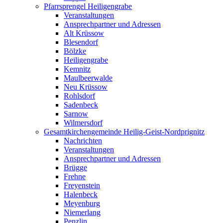
Pfarrsprengel Heiligengrabe
Veranstaltungen
Ansprechpartner und Adressen
Alt Krüssow
Blesendorf
Bölzke
Heiligengrabe
Kemnitz
Maulbeerwalde
Neu Krüssow
Rohlsdorf
Sadenbeck
Sarnow
Wilmersdorf
Gesamtkirchengemeinde Heilig-Geist-Nordprignitz
Nachrichten
Veranstaltungen
Ansprechpartner und Adressen
Brügge
Frehne
Freyenstein
Halenbeck
Meyenburg
Niemerlang
Penzlin