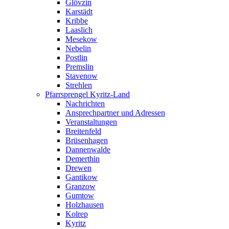
Glövzin
Karstädt
Kribbe
Laaslich
Mesekow
Nebelin
Postlin
Premslin
Stavenow
Strehlen
Pfarrsprengel Kyritz-Land
Nachrichten
Ansprechpartner und Adressen
Veranstaltungen
Breitenfeld
Brüsenhagen
Dannenwalde
Demerthin
Drewen
Gantikow
Granzow
Gumtow
Holzhausen
Kolrep
Kyritz