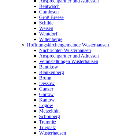
Ansprechpartner und Adressen
Bentwisch
Cumlosen
Groß Breese
Schilde
Weisen
Wentdorf
Wittenberge
Hoffnungskirchengemeinde Wusterhausen
Nachrichten Wusterhausen
Ansprechpartner und Adressen
Veranstaltungen Wusterhausen
Bantikow
Blankenberg
Brunn
Dessow
Ganzer
Gartow
Kantow
Lögow
Metzelthin
Schönberg
Tramnitz
Trieplatz
Wusterhausen