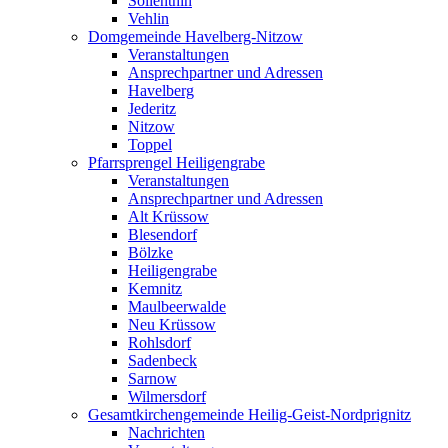
Söllenthin
Vehlin
Domgemeinde Havelberg-Nitzow
Veranstaltungen
Ansprechpartner und Adressen
Havelberg
Jederitz
Nitzow
Toppel
Pfarrsprengel Heiligengrabe
Veranstaltungen
Ansprechpartner und Adressen
Alt Krüssow
Blesendorf
Bölzke
Heiligengrabe
Kemnitz
Maulbeerwalde
Neu Krüssow
Rohlsdorf
Sadenbeck
Sarnow
Wilmersdorf
Gesamtkirchengemeinde Heilig-Geist-Nordprignitz
Nachrichten