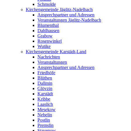
Schmolde
Kirchengemeinde Jäglitz-Nadelbach
Ansprechpartner und Adressen
Veranstaltungen Jäglitz-Nadelbach
Blumenthal
Dahlhausen
Grabow
Rosenwinkel
Wutike
Kirchengemeinde Karstädt-Land
Nachrichten
Veranstaltungen
Ansprechpartner und Adressen
Friedhöfe
Blüthen
Dallmin
Glövzin
Karstädt
Kribbe
Laaslich
Mesekow
Nebelin
Postlin
Premslin
Stavenow