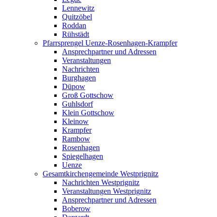
Lennewitz
Quitzöbel
Roddan
Rühstädt
Pfarrsprengel Uenze-Rosenhagen-Krampfer
Ansprechpartner und Adressen
Veranstaltungen
Nachrichten
Burghagen
Düpow
Groß Gottschow
Guhlsdorf
Klein Gottschow
Kleinow
Krampfer
Rambow
Rosenhagen
Spiegelhagen
Uenze
Gesamtkirchengemeinde Westprignitz
Nachrichten Westprignitz
Veranstaltungen Westprignitz
Ansprechpartner und Adressen
Boberow