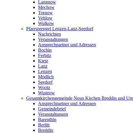
Langnow
Mechow
Tornow
Vehlow
Wulkow
Pfarrsprengel Lenzen-Lanz-Seedorf
Nachrichten
Veranstaltungen
Ansprechpartner und Adressen
Bochin
Ferbitz
Kietz
Lanz
Lenzen
Mödlich
Seedorf
Wootz
Wustrow
Gesamtkirchengemeinde Neun Kirchen Breddin und Um
Ansprechpartner und Adressen
Gemeindebrief
Veranstaltungen
Barenthin
Berlitt
Breddin