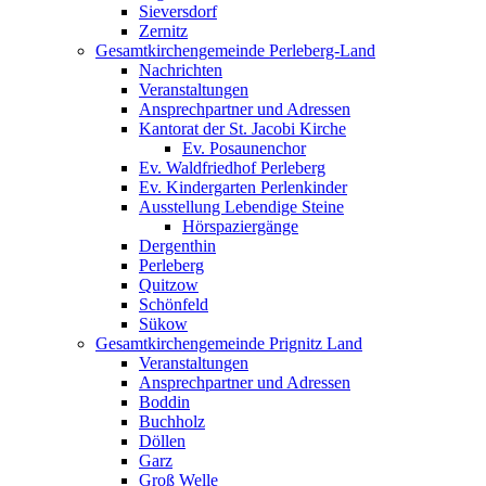
Sieversdorf
Zernitz
Gesamtkirchengemeinde Perleberg-Land
Nachrichten
Veranstaltungen
Ansprechpartner und Adressen
Kantorat der St. Jacobi Kirche
Ev. Posaunenchor
Ev. Waldfriedhof Perleberg
Ev. Kindergarten Perlenkinder
Ausstellung Lebendige Steine
Hörspaziergänge
Dergenthin
Perleberg
Quitzow
Schönfeld
Sükow
Gesamtkirchengemeinde Prignitz Land
Veranstaltungen
Ansprechpartner und Adressen
Boddin
Buchholz
Döllen
Garz
Groß Welle