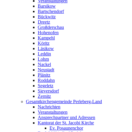
Veranstaltungen
Barsikow
Bartschendorf
Bückwitz
Dreetz
Großderschau
Hohenofen
Kampehl
Köritz
Läsikow
Leddin
Lohm
Nackel
Neustadt
Plänitz
Roddahn
Segeletz
Sieversdorf
Zernitz
Gesamtkirchengemeinde Perleberg-Land
Nachrichten
Veranstaltungen
Ansprechpartner und Adressen
Kantorat der St. Jacobi Kirche
Ev. Posaunenchor