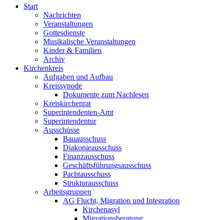
Start
Nachrichten
Veranstaltungen
Gottesdienste
Musikalische Veranstaltungen
Kinder & Familien
Archiv
Kirchenkreis
Aufgaben und Aufbau
Kreissynode
Dokumente zum Nachlesen
Kreiskirchenrat
Superintendenten-Amt
Superintendentur
Ausschüsse
Bauausschuss
Diakonieausschuss
Finanzausschuss
Geschäftsführungsausschuss
Pachtausschuss
Strukturausschuss
Arbeitsgruppen
AG Flucht, Migration und Integration
Kirchenasyl
Migrationsberatung