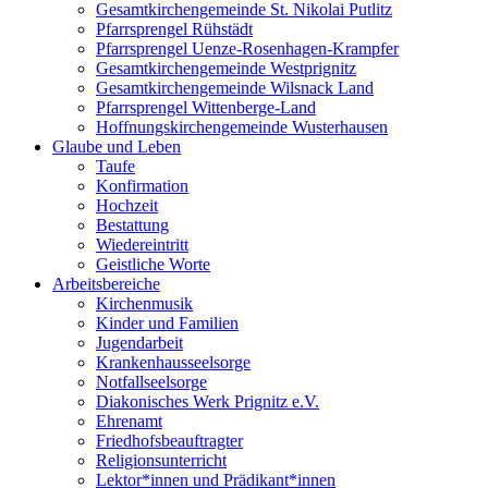
Gesamtkirchengemeinde St. Nikolai Putlitz
Pfarrsprengel Rühstädt
Pfarrsprengel Uenze-Rosenhagen-Krampfer
Gesamtkirchengemeinde Westprignitz
Gesamtkirchengemeinde Wilsnack Land
Pfarrsprengel Wittenberge-Land
Hoffnungskirchengemeinde Wusterhausen
Glaube und Leben
Taufe
Konfirmation
Hochzeit
Bestattung
Wiedereintritt
Geistliche Worte
Arbeitsbereiche
Kirchenmusik
Kinder und Familien
Jugendarbeit
Krankenhausseelsorge
Notfallseelsorge
Diakonisches Werk Prignitz e.V.
Ehrenamt
Friedhofsbeauftragter
Religionsunterricht
Lektor*innen und Prädikant*innen