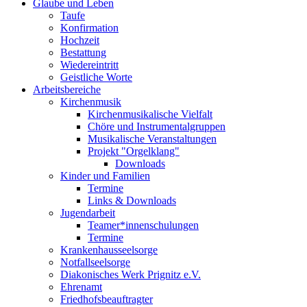
Glaube und Leben
Taufe
Konfirmation
Hochzeit
Bestattung
Wiedereintritt
Geistliche Worte
Arbeitsbereiche
Kirchenmusik
Kirchenmusikalische Vielfalt
Chöre und Instrumentalgruppen
Musikalische Veranstaltungen
Projekt "Orgelklang"
Downloads
Kinder und Familien
Termine
Links & Downloads
Jugendarbeit
Teamer*innenschulungen
Termine
Krankenhausseelsorge
Notfallseelsorge
Diakonisches Werk Prignitz e.V.
Ehrenamt
Friedhofsbeauftragter