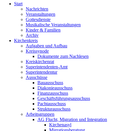
Start
Nachrichten
Veranstaltungen
Gottesdienste
Musikalische Veranstaltungen
Kinder & Familien
Archiv
Kirchenkreis
Aufgaben und Aufbau
Kreissynode
Dokumente zum Nachlesen
Kreiskirchenrat
Superintendenten-Amt
Superintendentur
Ausschüsse
Bauausschuss
Diakonieausschuss
Finanzausschuss
Geschäftsführungsausschuss
Pachtausschuss
Strukturausschuss
Arbeitsgruppen
AG Flucht, Migration und Integration
Kirchenasyl
Migrationsberatung