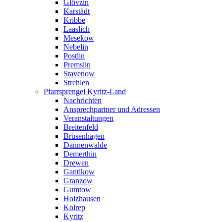
Glövzin
Karstädt
Kribbe
Laaslich
Mesekow
Nebelin
Postlin
Premslin
Stavenow
Strehlen
Pfarrsprengel Kyritz-Land
Nachrichten
Ansprechpartner und Adressen
Veranstaltungen
Breitenfeld
Brüsenhagen
Dannenwalde
Demerthin
Drewen
Gantikow
Granzow
Gumtow
Holzhausen
Kolrep
Kyritz