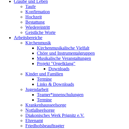
Glaube und Leben
Taufe
Konfirmation
Hochzeit
Bestattung
Wiedereintritt
Geistliche Worte
Arbeitsbereiche
Kirchenmusik
Kirchenmusikalische Vielfalt
Chöre und Instrumentalgruppen
Musikalische Veranstaltungen
Projekt "Orgelklang"
Downloads
Kinder und Familien
Termine
Links & Downloads
Jugendarbeit
Teamer*innenschulungen
Termine
Krankenhausseelsorge
Notfallseelsorge
Diakonisches Werk Prignitz e.V.
Ehrenamt
Friedhofsbeauftragter