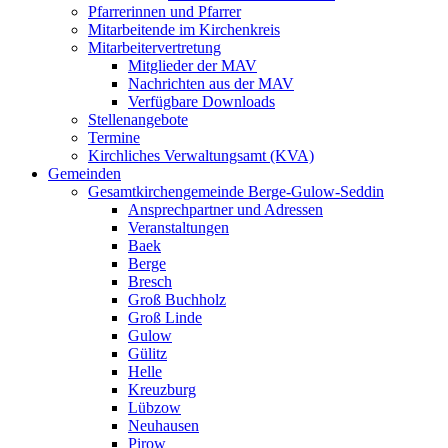
Pfarrerinnen und Pfarrer
Mitarbeitende im Kirchenkreis
Mitarbeitervertretung
Mitglieder der MAV
Nachrichten aus der MAV
Verfügbare Downloads
Stellenangebote
Termine
Kirchliches Verwaltungsamt (KVA)
Gemeinden
Gesamtkirchengemeinde Berge-Gulow-Seddin
Ansprechpartner und Adressen
Veranstaltungen
Baek
Berge
Bresch
Groß Buchholz
Groß Linde
Gulow
Gülitz
Helle
Kreuzburg
Lübzow
Neuhausen
Pirow