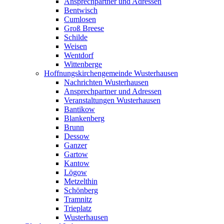
Ansprechpartner und Adressen
Bentwisch
Cumlosen
Groß Breese
Schilde
Weisen
Wentdorf
Wittenberge
Hoffnungskirchengemeinde Wusterhausen
Nachrichten Wusterhausen
Ansprechpartner und Adressen
Veranstaltungen Wusterhausen
Bantikow
Blankenberg
Brunn
Dessow
Ganzer
Gartow
Kantow
Lögow
Metzelthin
Schönberg
Tramnitz
Trieplatz
Wusterhausen