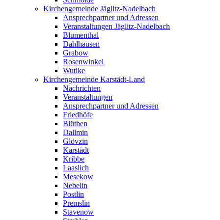
Kirchengemeinde Jäglitz-Nadelbach
Ansprechpartner und Adressen
Veranstaltungen Jäglitz-Nadelbach
Blumenthal
Dahlhausen
Grabow
Rosenwinkel
Wutike
Kirchengemeinde Karstädt-Land
Nachrichten
Veranstaltungen
Ansprechpartner und Adressen
Friedhöfe
Blüthen
Dallmin
Glövzin
Karstädt
Kribbe
Laaslich
Mesekow
Nebelin
Postlin
Premslin
Stavenow