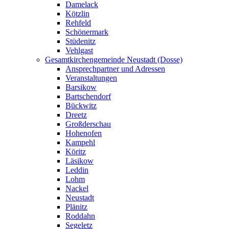
Damelack
Kötzlin
Rehfeld
Schönermark
Stüdenitz
Vehlgast
Gesamtkirchengemeinde Neustadt (Dosse)
Ansprechpartner und Adressen
Veranstaltungen
Barsikow
Bartschendorf
Bückwitz
Dreetz
Großderschau
Hohenofen
Kampehl
Köritz
Läsikow
Leddin
Lohm
Nackel
Neustadt
Plänitz
Roddahn
Segeletz