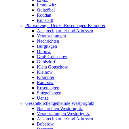
Lennewitz
Quitzöbel
Roddan
Rühstädt
Pfarrsprengel Uenze-Rosenhagen-Krampfer
Ansprechpartner und Adressen
Veranstaltungen
Nachrichten
Burghagen
Düpow
Groß Gottschow
Guhlsdorf
Klein Gottschow
Kleinow
Krampfer
Rambow
Rosenhagen
Spiegelhagen
Uenze
Gesamtkirchengemeinde Westprignitz
Nachrichten Westprignitz
Veranstaltungen Westprignitz
Ansprechpartner und Adressen
Boberow