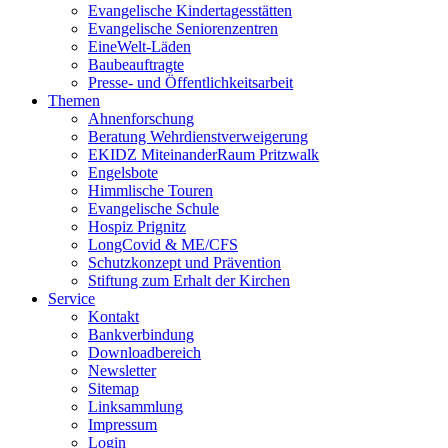
Evangelische Kindertagesstätten
Evangelische Seniorenzentren
EineWelt-Läden
Baubeauftragte
Presse- und Öffentlichkeitsarbeit
Themen
Ahnenforschung
Beratung Wehrdienstverweigerung
EKIDZ MiteinanderRaum Pritzwalk
Engelsbote
Himmlische Touren
Evangelische Schule
Hospiz Prignitz
LongCovid & ME/CFS
Schutzkonzept und Prävention
Stiftung zum Erhalt der Kirchen
Service
Kontakt
Bankverbindung
Downloadbereich
Newsletter
Sitemap
Linksammlung
Impressum
Login