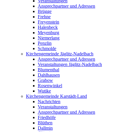
Veranstaltungen
Ansprechpartner und Adressen
Brügge
Frehne
Freyenstein
Halenbeck
Meyenburg
Niemerlang
Penzlin
Schmolde
Kirchengemeinde Jäglitz-Nadelbach
Ansprechpartner und Adressen
Veranstaltungen Jäglitz-Nadelbach
Blumenthal
Dahlhausen
Grabow
Rosenwinkel
Wutike
Kirchengemeinde Karstädt-Land
Nachrichten
Veranstaltungen
Ansprechpartner und Adressen
Friedhöfe
Blüthen
Dallmin