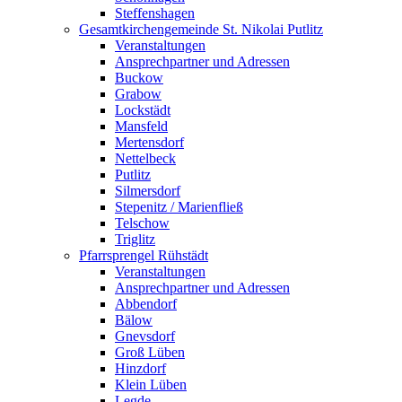
Steffenshagen
Gesamtkirchengemeinde St. Nikolai Putlitz
Veranstaltungen
Ansprechpartner und Adressen
Buckow
Grabow
Lockstädt
Mansfeld
Mertensdorf
Nettelbeck
Putlitz
Silmersdorf
Stepenitz / Marienfließ
Telschow
Triglitz
Pfarrsprengel Rühstädt
Veranstaltungen
Ansprechpartner und Adressen
Abbendorf
Bälow
Gnevsdorf
Groß Lüben
Hinzdorf
Klein Lüben
Legde