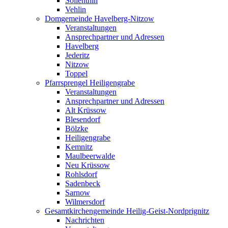
Söllenthin
Vehlin
Domgemeinde Havelberg-Nitzow
Veranstaltungen
Ansprechpartner und Adressen
Havelberg
Jederitz
Nitzow
Toppel
Pfarrsprengel Heiligengrabe
Veranstaltungen
Ansprechpartner und Adressen
Alt Krüssow
Blesendorf
Bölzke
Heiligengrabe
Kemnitz
Maulbeerwalde
Neu Krüssow
Rohlsdorf
Sadenbeck
Sarnow
Wilmersdorf
Gesamtkirchengemeinde Heilig-Geist-Nordprignitz
Nachrichten