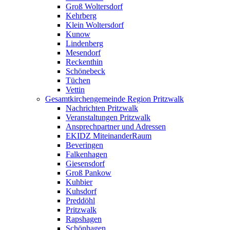
Groß Woltersdorf
Kehrberg
Klein Woltersdorf
Kunow
Lindenberg
Mesendorf
Reckenthin
Schönebeck
Tüchen
Vettin
Gesamtkirchengemeinde Region Pritzwalk
Nachrichten Pritzwalk
Veranstaltungen Pritzwalk
Ansprechpartner und Adressen
EKIDZ MiteinanderRaum
Beveringen
Falkenhagen
Giesensdorf
Groß Pankow
Kuhbier
Kuhsdorf
Preddöhl
Pritzwalk
Rapshagen
Schönhagen