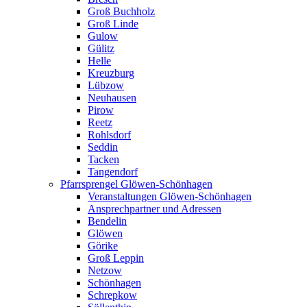
Groß Buchholz
Groß Linde
Gulow
Gülitz
Helle
Kreuzburg
Lübzow
Neuhausen
Pirow
Reetz
Rohlsdorf
Seddin
Tacken
Tangendorf
Pfarrsprengel Glöwen-Schönhagen
Veranstaltungen Glöwen-Schönhagen
Ansprechpartner und Adressen
Bendelin
Glöwen
Görike
Groß Leppin
Netzow
Schönhagen
Schrepkow