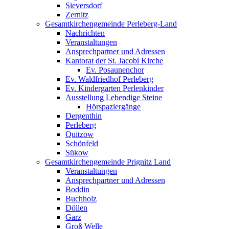
Sieversdorf
Zernitz
Gesamtkirchengemeinde Perleberg-Land
Nachrichten
Veranstaltungen
Ansprechpartner und Adressen
Kantorat der St. Jacobi Kirche
Ev. Posaunenchor
Ev. Waldfriedhof Perleberg
Ev. Kindergarten Perlenkinder
Ausstellung Lebendige Steine
Hörspaziergänge
Dergenthin
Perleberg
Quitzow
Schönfeld
Sükow
Gesamtkirchengemeinde Prignitz Land
Veranstaltungen
Ansprechpartner und Adressen
Boddin
Buchholz
Döllen
Garz
Groß Welle