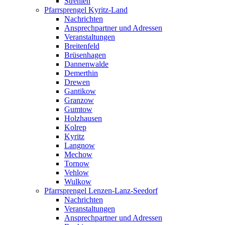
Strehlen
Pfarrsprengel Kyritz-Land
Nachrichten
Ansprechpartner und Adressen
Veranstaltungen
Breitenfeld
Brüsenhagen
Dannenwalde
Demerthin
Drewen
Gantikow
Granzow
Gumtow
Holzhausen
Kolrep
Kyritz
Langnow
Mechow
Tornow
Vehlow
Wulkow
Pfarrsprengel Lenzen-Lanz-Seedorf
Nachrichten
Veranstaltungen
Ansprechpartner und Adressen