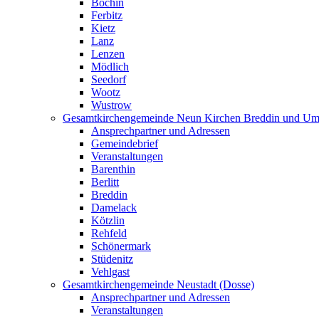
Bochin
Ferbitz
Kietz
Lanz
Lenzen
Mödlich
Seedorf
Wootz
Wustrow
Gesamtkirchengemeinde Neun Kirchen Breddin und Um
Ansprechpartner und Adressen
Gemeindebrief
Veranstaltungen
Barenthin
Berlitt
Breddin
Damelack
Kötzlin
Rehfeld
Schönermark
Stüdenitz
Vehlgast
Gesamtkirchengemeinde Neustadt (Dosse)
Ansprechpartner und Adressen
Veranstaltungen