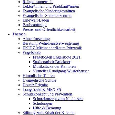
Religionsunterricht
Lektor*innen und Prädikant*innen
Evangelische Kindertagesstätten
Evangelische Seniorenzentren
EineWelt-Läden
Baubeauftragte
Presse- und Öffentlichkeitsarbeit
Themen
Ahnenforschung
Beratung Wehrdienstverweigerung
EKIDZ MiteinanderRaum Pritzwalk
Engelsbote
Fragebogen Engelsbote 2021
Studienarbeit Brückner
Musikstücke der Kantoren
Virtueller Rundgang Wusterhausen
Himmlische Touren
Evangelische Schule
Hospiz Prignitz
LongCovid & ME/CFS
Schutzkonzept und Prävention
Schutzkonzept zum Nachlesen
Schulungen
Hilfe & Beratung
Stiftung zum Erhalt der Kirchen