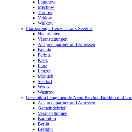
Langnow
Mechow
Tornow
Vehlow
Wulkow
Pfarrsprengel Lenzen-Lanz-Seedorf
Nachrichten
Veranstaltungen
Ansprechpartner und Adressen
Bochin
Ferbitz
Kietz
Lanz
Lenzen
Mödlich
Seedorf
Wootz
Wustrow
Gesamtkirchengemeinde Neun Kirchen Breddin und Um
Ansprechpartner und Adressen
Gemeindebrief
Veranstaltungen
Barenthin
Berlitt
Breddin