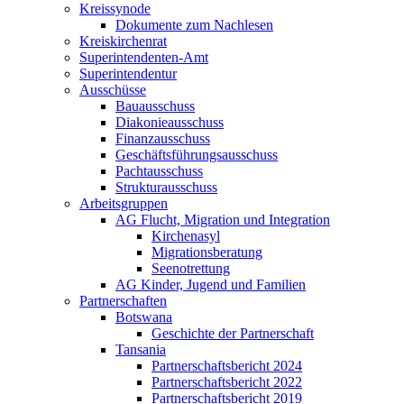
Kreissynode
Dokumente zum Nachlesen
Kreiskirchenrat
Superintendenten-Amt
Superintendentur
Ausschüsse
Bauausschuss
Diakonieausschuss
Finanzausschuss
Geschäftsführungsausschuss
Pachtausschuss
Strukturausschuss
Arbeitsgruppen
AG Flucht, Migration und Integration
Kirchenasyl
Migrationsberatung
Seenotrettung
AG Kinder, Jugend und Familien
Partnerschaften
Botswana
Geschichte der Partnerschaft
Tansania
Partnerschaftsbericht 2024
Partnerschaftsbericht 2022
Partnerschaftsbericht 2019