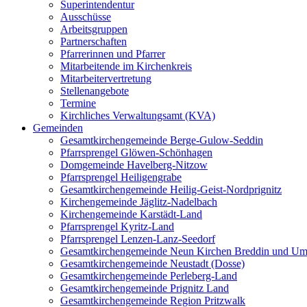
Superintendentur
Ausschüsse
Arbeitsgruppen
Partnerschaften
Pfarrerinnen und Pfarrer
Mitarbeitende im Kirchenkreis
Mitarbeitervertretung
Stellenangebote
Termine
Kirchliches Verwaltungsamt (KVA)
Gemeinden
Gesamtkirchengemeinde Berge-Gulow-Seddin
Pfarrsprengel Glöwen-Schönhagen
Domgemeinde Havelberg-Nitzow
Pfarrsprengel Heiligengrabe
Gesamtkirchengemeinde Heilig-Geist-Nordprignitz
Kirchengemeinde Jäglitz-Nadelbach
Kirchengemeinde Karstädt-Land
Pfarrsprengel Kyritz-Land
Pfarrsprengel Lenzen-Lanz-Seedorf
Gesamtkirchengemeinde Neun Kirchen Breddin und Um
Gesamtkirchengemeinde Neustadt (Dosse)
Gesamtkirchengemeinde Perleberg-Land
Gesamtkirchengemeinde Prignitz Land
Gesamtkirchengemeinde Region Pritzwalk