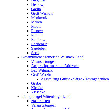
Dargardt
Deibow
Garlin
Groß Warnow
Mankmuß
Mellen
Milow
Pinnow
Pröttlin
Rambow
Reckenzin
Sargleben
Seetz
Gesamtkirchengemeinde Wilsnack Land
Veranstaltungen
Ansprechpartner und Adressen
Bad Wilsnack
Groß Werzin
Ausstellung Grüfte - Särge - Totengedenken
Grube
Kletzke
Viesecke
Pfarrsprengel Wittenberge-Land
Nachrichten
Veranstaltungen