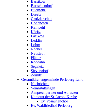
Barsikow
Bartschendorf
Bückwitz
Dreetz
Großderschau
Hohenofen
Kampehl
Köritz
Läsikow
Leddin
Lohm
Nackel
Neustadt
Plänitz
Roddahn
Segeletz
Sieversdorf
Zernitz
Gesamtkirchengemeinde Perleberg-Land
Nachrichten
Veranstaltungen
Ansprechpartner und Adressen
Kantorat der St. Jacobi Kirche
Ev. Posaunenchor
Ev. Waldfriedhof Perleberg