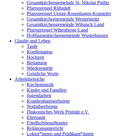
Gesamtkirchengemeinde St. Nikolai Putlitz
Pfarrsprengel Rühstädt
Pfarrsprengel Uenze-Rosenhagen-Krampfer
Gesamtkirchengemeinde Westprignitz
Gesamtkirchengemeinde Wilsnack Land
Pfarrsprengel Wittenberge-Land
Hoffnungskirchengemeinde Wusterhausen
Glaube und Leben
Taufe
Konfirmation
Hochzeit
Bestattung
Wiedereintritt
Geistliche Worte
Arbeitsbereiche
Kirchenmusik
Kinder und Familien
Jugendarbeit
Krankenhausseelsorge
Notfallseelsorge
Diakonisches Werk Prignitz e.V.
Ehrenamt
Friedhofsbeauftragter
Religionsunterricht
Lektor*innen und Prädikant*innen