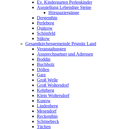
Ev. Kindergarten Perlenkinder
Ausstellung Lebendige Steine
Hörspaziergänge
Dergenthin
Perleberg
Quitzow
Schönfeld
Sükow
Gesamtkirchengemeinde Prignitz Land
Veranstaltungen
Ansprechpartner und Adressen
Boddin
Buchholz
Döllen
Garz
Groß Welle
Groß Woltersdorf
Kehrberg
Klein Woltersdorf
Kunow
Lindenberg
Mesendorf
Reckenthin
Schönebeck
Tüchen