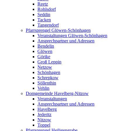
Reetz
Rohlsdorf
Seddin
Tacken
Tangendorf
Pfarrsprengel Glöwen-Schönhagen
Veranstaltungen Glöwen-Schönhagen
Ansprechpartner und Adressen
Bendelin
Glöwen
Görike
Groß Leppin
Netzow
Schönhagen
Schrepkow
Söllenthin
Vehlin
Domgemeinde Havelberg-Nitzow
Veranstaltungen
Ansprechpartner und Adressen
Havelberg
Jederitz
Nitzow
Toppel
Pfarrsprengel Heiligengrabe