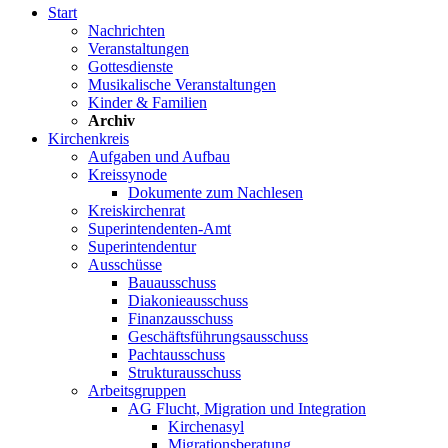
Start
Nachrichten
Veranstaltungen
Gottesdienste
Musikalische Veranstaltungen
Kinder & Familien
Archiv
Kirchenkreis
Aufgaben und Aufbau
Kreissynode
Dokumente zum Nachlesen
Kreiskirchenrat
Superintendenten-Amt
Superintendentur
Ausschüsse
Bauausschuss
Diakonieausschuss
Finanzausschuss
Geschäftsführungsausschuss
Pachtausschuss
Strukturausschuss
Arbeitsgruppen
AG Flucht, Migration und Integration
Kirchenasyl
Migrationsberatung