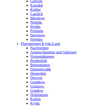
Glövzin
Karstädt
Kribbe
Laaslich
Mesekow
Nebelin
Postlin
Premslin
Stavenow
Strehlen
Pfarrsprengel Kyritz-Land
Nachrichten
Ansprechpartner und Adressen
Veranstaltungen
Breitenfeld
Brüsenhagen
Dannenwalde
Demerthin
Drewen
Gantikow
Granzow
Gumtow
Holzhausen
Kolrep
Kyritz