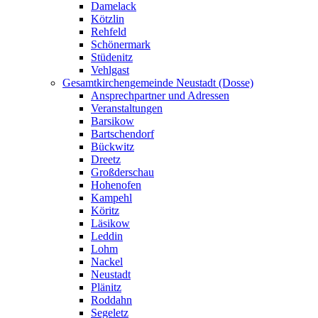
Damelack
Kötzlin
Rehfeld
Schönermark
Stüdenitz
Vehlgast
Gesamtkirchengemeinde Neustadt (Dosse)
Ansprechpartner und Adressen
Veranstaltungen
Barsikow
Bartschendorf
Bückwitz
Dreetz
Großderschau
Hohenofen
Kampehl
Köritz
Läsikow
Leddin
Lohm
Nackel
Neustadt
Plänitz
Roddahn
Segeletz