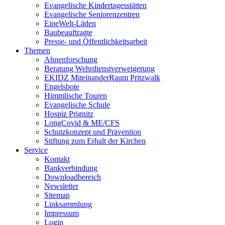
Evangelische Kindertagesstätten
Evangelische Seniorenzentren
EineWelt-Läden
Baubeauftragte
Presse- und Öffentlichkeitsarbeit
Themen
Ahnenforschung
Beratung Wehrdienstverweigerung
EKIDZ MiteinanderRaum Pritzwalk
Engelsbote
Himmlische Touren
Evangelische Schule
Hospiz Prignitz
LongCovid & ME/CFS
Schutzkonzept und Prävention
Stiftung zum Erhalt der Kirchen
Service
Kontakt
Bankverbindung
Downloadbereich
Newsletter
Sitemap
Linksammlung
Impressum
Login