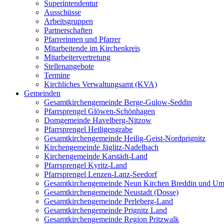
Superintendentur
Ausschüsse
Arbeitsgruppen
Partnerschaften
Pfarrerinnen und Pfarrer
Mitarbeitende im Kirchenkreis
Mitarbeitervertretung
Stellenangebote
Termine
Kirchliches Verwaltungsamt (KVA)
Gemeinden
Gesamtkirchengemeinde Berge-Gulow-Seddin
Pfarrsprengel Glöwen-Schönhagen
Domgemeinde Havelberg-Nitzow
Pfarrsprengel Heiligengrabe
Gesamtkirchengemeinde Heilig-Geist-Nordprignitz
Kirchengemeinde Jäglitz-Nadelbach
Kirchengemeinde Karstädt-Land
Pfarrsprengel Kyritz-Land
Pfarrsprengel Lenzen-Lanz-Seedorf
Gesamtkirchengemeinde Neun Kirchen Breddin und Um
Gesamtkirchengemeinde Neustadt (Dosse)
Gesamtkirchengemeinde Perleberg-Land
Gesamtkirchengemeinde Prignitz Land
Gesamtkirchengemeinde Region Pritzwalk