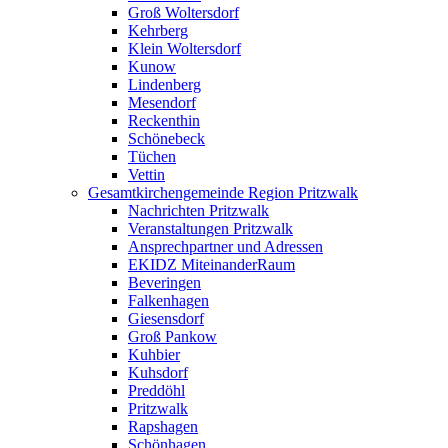
Groß Woltersdorf
Kehrberg
Klein Woltersdorf
Kunow
Lindenberg
Mesendorf
Reckenthin
Schönebeck
Tüchen
Vettin
Gesamtkirchengemeinde Region Pritzwalk
Nachrichten Pritzwalk
Veranstaltungen Pritzwalk
Ansprechpartner und Adressen
EKIDZ MiteinanderRaum
Beveringen
Falkenhagen
Giesensdorf
Groß Pankow
Kuhbier
Kuhsdorf
Preddöhl
Pritzwalk
Rapshagen
Schönhagen