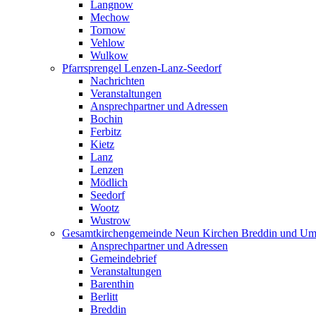
Langnow
Mechow
Tornow
Vehlow
Wulkow
Pfarrsprengel Lenzen-Lanz-Seedorf
Nachrichten
Veranstaltungen
Ansprechpartner und Adressen
Bochin
Ferbitz
Kietz
Lanz
Lenzen
Mödlich
Seedorf
Wootz
Wustrow
Gesamtkirchengemeinde Neun Kirchen Breddin und Um
Ansprechpartner und Adressen
Gemeindebrief
Veranstaltungen
Barenthin
Berlitt
Breddin