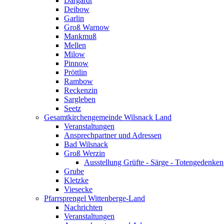
Dargardt
Deibow
Garlin
Groß Warnow
Mankmuß
Mellen
Milow
Pinnow
Pröttlin
Rambow
Reckenzin
Sargleben
Seetz
Gesamtkirchengemeinde Wilsnack Land
Veranstaltungen
Ansprechpartner und Adressen
Bad Wilsnack
Groß Werzin
Ausstellung Grüfte - Särge - Totengedenken
Grube
Kletzke
Viesecke
Pfarrsprengel Wittenberge-Land
Nachrichten
Veranstaltungen