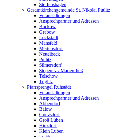
Steffenshagen
Gesamtkirchengemeinde St. Nikolai Putlitz
Veranstaltungen
Ansprechpartner und Adressen
Buckow
Grabow
Lockstädt
Mansfeld
Mertensdorf
Nettelbeck
Putlitz
Silmersdorf
Stepenitz / Marienfließ
Telschow
Triglitz
Pfarrsprengel Rühstädt
Veranstaltungen
Ansprechpartner und Adressen
Abbendorf
Bälow
Gnevsdorf
Groß Lüben
Hinzdorf
Klein Lüben
Legde