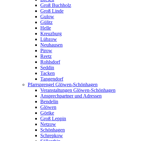
Groß Buchholz
Groß Linde
Gulow
Gülitz
Helle
Kreuzburg
Lübzow
Neuhausen
Pirow
Reetz
Rohlsdorf
Seddin
Tacken
Tangendorf
Pfarrsprengel Glöwen-Schönhagen
Veranstaltungen Glöwen-Schönhagen
Ansprechpartner und Adressen
Bendelin
Glöwen
Görike
Groß Leppin
Netzow
Schönhagen
Schrepkow