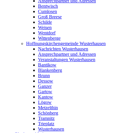
Ansprechpartner und Adressen
Bentwisch
Cumlosen
Groß Breese
Schilde
Weisen
Wentdorf
Wittenberge
Hoffnungskirchengemeinde Wusterhausen
Nachrichten Wusterhausen
Ansprechpartner und Adressen
Veranstaltungen Wusterhausen
Bantikow
Blankenberg
Brunn
Dessow
Ganzer
Gartow
Kantow
Lögow
Metzelthin
Schönberg
Tramnitz
Trieplatz
Wusterhausen