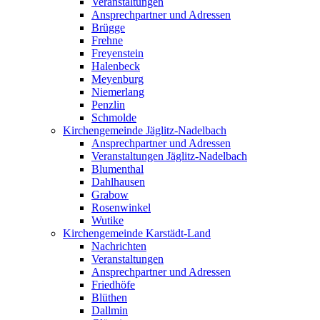
Veranstaltungen
Ansprechpartner und Adressen
Brügge
Frehne
Freyenstein
Halenbeck
Meyenburg
Niemerlang
Penzlin
Schmolde
Kirchengemeinde Jäglitz-Nadelbach
Ansprechpartner und Adressen
Veranstaltungen Jäglitz-Nadelbach
Blumenthal
Dahlhausen
Grabow
Rosenwinkel
Wutike
Kirchengemeinde Karstädt-Land
Nachrichten
Veranstaltungen
Ansprechpartner und Adressen
Friedhöfe
Blüthen
Dallmin