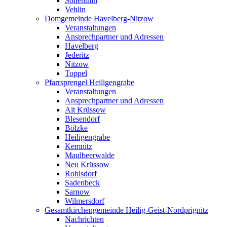
Söllenthin
Vehlin
Domgemeinde Havelberg-Nitzow
Veranstaltungen
Ansprechpartner und Adressen
Havelberg
Jederitz
Nitzow
Toppel
Pfarrsprengel Heiligengrabe
Veranstaltungen
Ansprechpartner und Adressen
Alt Krüssow
Blesendorf
Bölzke
Heiligengrabe
Kemnitz
Maulbeerwalde
Neu Krüssow
Rohlsdorf
Sadenbeck
Sarnow
Wilmersdorf
Gesamtkirchengemeinde Heilig-Geist-Nordprignitz
Nachrichten