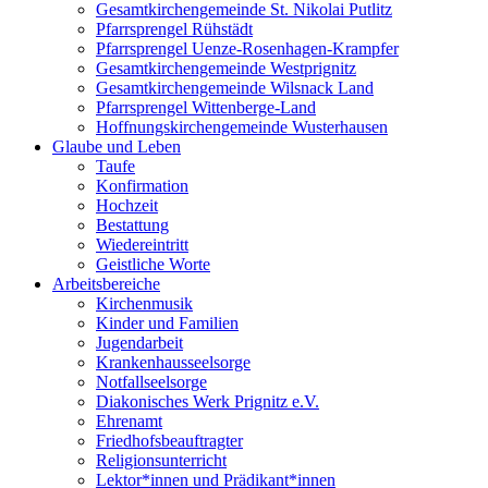
Gesamtkirchengemeinde St. Nikolai Putlitz
Pfarrsprengel Rühstädt
Pfarrsprengel Uenze-Rosenhagen-Krampfer
Gesamtkirchengemeinde Westprignitz
Gesamtkirchengemeinde Wilsnack Land
Pfarrsprengel Wittenberge-Land
Hoffnungskirchengemeinde Wusterhausen
Glaube und Leben
Taufe
Konfirmation
Hochzeit
Bestattung
Wiedereintritt
Geistliche Worte
Arbeitsbereiche
Kirchenmusik
Kinder und Familien
Jugendarbeit
Krankenhausseelsorge
Notfallseelsorge
Diakonisches Werk Prignitz e.V.
Ehrenamt
Friedhofsbeauftragter
Religionsunterricht
Lektor*innen und Prädikant*innen