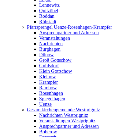
Lennewitz
Quitzöbel
Roddan
Rühstädt
Pfarrsprengel Uenze-Rosenhagen-Krampfer
Ansprechpartner und Adressen
Veranstaltungen
Nachrichten
Burghagen
Düpow
Groß Gottschow
Guhlsdorf
Klein Gottschow
Kleinow
Krampfer
Rambow
Rosenhagen
Spiegelhagen
Uenze
Gesamtkirchengemeinde Westprignitz
Nachrichten Westprignitz
Veranstaltungen Westprignitz
Ansprechpartner und Adressen
Boberow