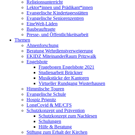
Religionsunterricht
Lektor*innen und Prädikant*innen
Evangelische Kindertagesstätten
Evangelische Seniorenzentren
EineWelt-Läden
Baubeauftragte
Presse- und Öffentlichkeitsarbeit
Themen
Ahnenforschung
Beratung Wehrdienstverweigerung
EKIDZ MiteinanderRaum Pritzwalk
Engelsbote
Fragebogen Engelsbote 2021
Studienarbeit Brückner
Musikstücke der Kantoren
Virtueller Rundgang Wusterhausen
Himmlische Touren
Evangelische Schule
Hospiz Prignitz
LongCovid & ME/CFS
Schutzkonzept und Prävention
Schutzkonzept zum Nachlesen
Schulungen
Hilfe & Beratung
Stiftung zum Erhalt der Kirchen