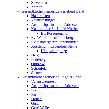
Sieversdorf
Zernitz
Gesamtkirchengemeinde Perleberg-Land
Nachrichten
Veranstaltungen
Ansprechpartner und Adressen
Kantorat der St. Jacobi Kirche
Ev. Posaunenchor
Ev. Waldfriedhof Perleberg
Ev. Kindergarten Perlenkinder
Ausstellung Lebendige Steine
Hörspaziergänge
Dergenthin
Perleberg
Quitzow
Schönfeld
Sükow
Gesamtkirchengemeinde Prignitz Land
Veranstaltungen
Ansprechpartner und Adressen
Boddin
Buchholz
Döllen
Garz
Groß Welle