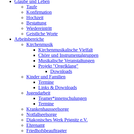
Glaube und Leben
Taufe
Konfirmation
Hochzeit
Bestattung
Wiedereintritt
Geistliche Worte
Arbeitsbereiche
Kirchenmusik
Kirchenmusikalische Vielfalt
Chöre und Instrumentalgruppen
Musikalische Veranstaltungen
Projekt "Orgelklang"
Downloads
Kinder und Familien
Termine
Links & Downloads
Jugendarbeit
Teamer*innenschulungen
Termine
Krankenhausseelsorge
Notfallseelsorge
Diakonisches Werk Prignitz e.V.
Ehrenamt
Friedhofsbeauftragter